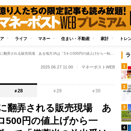
ア
ライフ
マネー
住まい・不動産
家計
トレ
コメ価格の上下動に翻弄される販売現場 ある地方JAは「5キロ500円の値上げから一転、500円の値下げ」で「備蓄米の放出受け軌道修正」と説明
ラ
1
2025.06.27 11:00
マネーポストWEB
2
28
29
30
＃
＃
＃
に翻弄される販売現場 あ
3
ロ500円の値上げから一
4