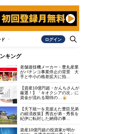
ンド
ログイン
ンキング
老舗遊技機メーカー・豊丸産業
がパチンコ事業停止の背景 大
手と中小の格差拡大に拍…
【資産10億円超・かんちさんが
厳選！】「キオクシアの次」に
資金が流れる期待の…
【天下統一を見据えた豊臣兄弟
の経済政策】秀吉が弟・秀長を
紀伊に転封した納得の事…
資産10億円超の投資家が明か