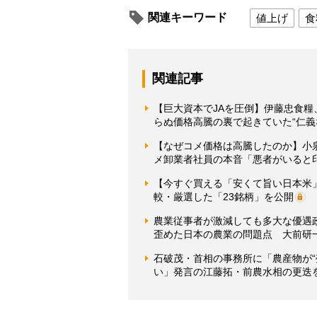
関連キーワード
値上げ
食
関連記事
【巨大資本でJAを圧倒】伊藤忠食
らぬ価格高騰の裏で起きていた“仁義
【なぜコメ価格は高騰したのか】小
メ卸業者社員の本音「悪者がいると
【今すぐ買える「安くて旨い日本米」
較・厳選した「23銘柄」を公開
農業従事者が激減しても多大な優遇
歪めた日本の農業の問題点 大前研
石破茂・首相の事務所に「農産物が
い」発言の江藤拓・前農水相の更迭を