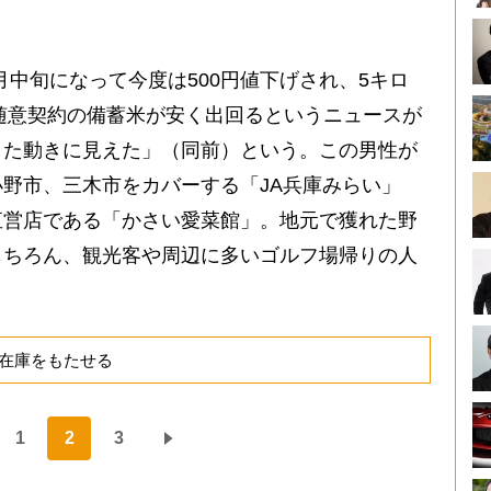
月中旬になって今度は500円値下げされ、5キロ
「随意契約の備蓄米が安く出回るというニュースが
した動きに見えた」（同前）という。この男性が
野市、三木市をカバーする「JA兵庫みらい」
直営店である「かさい愛菜館」。地元で獲れた野
もちろん、観光客や周辺に多いゴルフ場帰りの人
在庫をもたせる
1
2
3