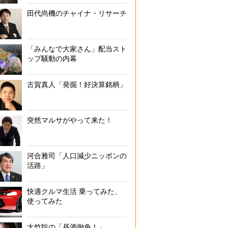
田代尚機のチャイナ・リサーチ
「みんなで大家さん」配当スト
ップ騒動の内幕
古賀真人「発掘！好決算銘柄」
突然マルサがやって来た！
河合雅司「人口減少ニッポンの
活路」
快適クルマ生活 乗ってみた、
使ってみた
大竹聡の「昼酒御免！」