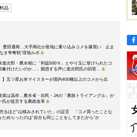
料品
糧、豊田通商…大手商社が産地に乗り込みコメを爆買い 止ま
なき争奪戦”現地ルポ
泉進次郎・農水相に「利益500％」とやり玉に挙げられたコ
印象付けたいのか…」困惑する声に進次郎氏の回答…
】五ツ星お米マイスターが国内400種以上のコメから比
政策は温存…農水省・自民・JAの「農政トライアングル」が
一氏が提言する農政改革
“売るほど”山積みされていた」の証言 「コメ買ったことな
ためらったのは“自分も同じことをしてきたから”か