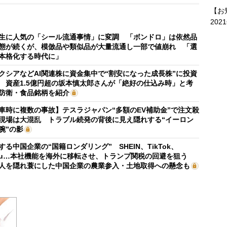
【お
202
生に人気の「シール流通事情」に変調 「ボンドロ」は依然品
態が続くが、模倣品や類似品が大量流通し一部で値崩れ 「選
本格化する時代に」
クシアなどAI関連株に資金集中で“割安になった成長株”に投資
 資産1.5億円超の坂本慎太郎さんが「絶好の仕込み時」と考
防衛・食品銘柄を紹介
車時に複数の事故】テスラジャパン“多額のEV補助金”で注文殺
現場は大混乱 トラブル続発の背後に見え隠れする“イーロン
腕”の影
する中国企業の“国籍ロンダリング” SHEIN、TikTok、
mu…本社機能を海外に移転させ、トランプ関税の回避を狙う
人を隠れ蓑にした中国企業の農業参入・土地取得への懸念も