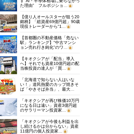
す“AI・半導体相場に乗らなかっ
た理由” フルポジショ…
【億り人オールスターが狙う20
銘柄】「総資産69億円超」90歳
現役トレーダーから“1…
【首都圏の不動産価格「危ない
駅」ランキング】“中古マンシ
ョン売れ行き鈍化”のワ…
【キオクシアが「配当」導入
へ】それでも資産10億円超の配
当株投資の達人が「買…
「北海道で知らない人はいな
い！」道民熱愛のカップ焼きそ
ば「やきそば弁当」、最大…
「キオクシアが再び株価10万円
になる日は遠い」資産3億円超
のサラリーマン投資家…
「キオクシアが今後も利益を出
し続けるかは分からない」資産
11億円の個人投資家…