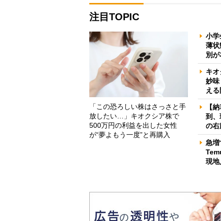
注目TOPIC
小学
薄状
別が
キオ
妙味
える
「この恐ろしい株はさっさと手
【納
放したい…」キオクシア株で
到、
500万円の利益を出した女性
の右
が“夢よもう一度”と再購入
急増
Te
現地