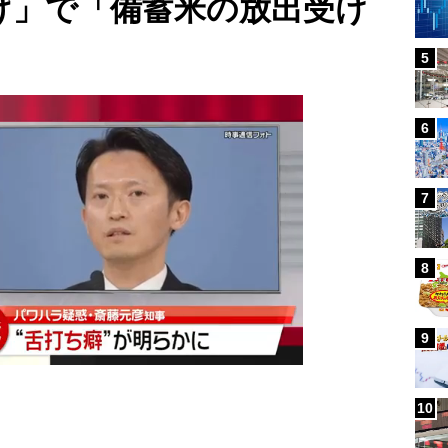
下げ」で「備蓄米の放出受け
5
6
7
8
9
10