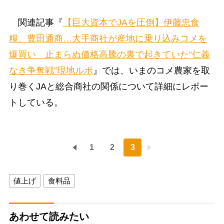
関連記事『
【巨大資本でJAを圧倒】伊藤忠食
糧、豊田通商…大手商社が産地に乗り込みコメを
爆買い 止まらぬ価格高騰の裏で起きていた“仁義
なき争奪戦”現地ルポ
』では、いまのコメ農家を取
り巻くJAと総合商社の関係について詳細にレポー
トしている。
1
2
3
値上げ
食料品
あわせて読みたい