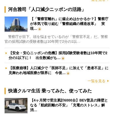
河合雅司「人口減少ニッポンの活路」
【「警察官離れ」に歯止めはかかるか？】警察庁
が本気で取り組む「警察組織の構造改革」 実
現…
警察庁が目下、頭を悩ませているのが「警察官不足」だ。警察
官の採用試験の受験者数は10年間で2分の1以…
【安全・安心ニッポンの危機】採用試験受験者数は10年間で2
分の1以下に！ 出生数減がも…
【医療崩壊】人口減少で「医師不足」に加えて「患者不足」に
見舞われ地域医療が限界に 今後…
一覧を見る
快適クルマ生活 乗ってみた、使ってみた
【4ヶ月間で受注累計6000台】BEV普及の障壁と
なる「航続距離の不安」「充電のストレス」解
消…