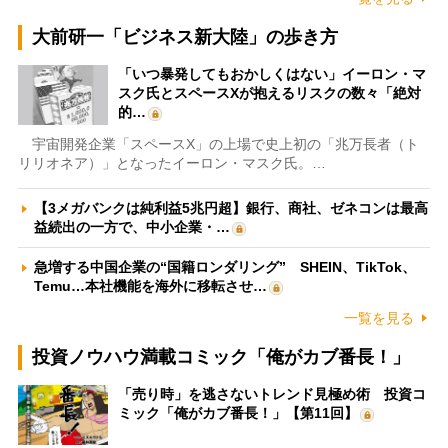
大前研一「ビジネス新大陸」の歩き方
「いつ暴発してもおかしくはない」イーロン・マ
スク氏とスペースXが抱えるリスクの数々「絶対
的…
宇宙開発企業「スペースX」の上場で史上初の「兆万長者（ト
リリオネア）」となったイーロン・マスク氏。…
【3メガバンクは純利益5兆円超】銀行、商社、ゼネコンは最高
益続出の一方で、中小企業・…
急増する中国企業の“国籍ロンダリング” SHEIN、TikTok、
Temu…本社機能を海外に移転させ…
一覧を見る
投資ノウハウ満載コミック「俺がカブ番長！」
「売り時」を逃さないトレンド見極め術 投資コ
ミック「俺がカブ番長！」【第11回】