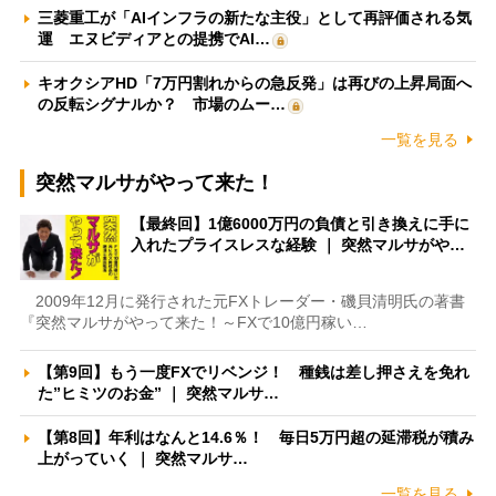
三菱重工が「AIインフラの新たな主役」として再評価される気
運 エヌビディアとの提携でAI…
キオクシアHD「7万円割れからの急反発」は再びの上昇局面へ
の反転シグナルか？ 市場のムー…
一覧を見る
突然マルサがやって来た！
【最終回】1億6000万円の負債と引き換えに手に
入れたプライスレスな経験 ｜ 突然マルサがや…
2009年12月に発行された元FXトレーダー・磯貝清明氏の著書
『突然マルサがやって来た！～FXで10億円稼い…
【第9回】もう一度FXでリベンジ！ 種銭は差し押さえを免れ
た”ヒミツのお金” ｜ 突然マルサ…
【第8回】年利はなんと14.6％！ 毎日5万円超の延滞税が積み
上がっていく ｜ 突然マルサ…
一覧を見る