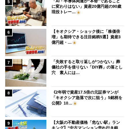
「AI・半導体関連が“本命”であること
5
に変わりはない」資産20億円超の90歳
現役トレー…
【キオクシア・ショック後に「株価倍
6
増」も期待できる注目銘柄5選】資産3
億円超・…
「失敗すると取り返しがつかない」葬
7
儀社の手を借りない「DIY葬」の落とし
穴 素人には…
《2年弱で資産17.5倍の元証券マンが
8
「キオクシア急落で次に狙う」5銘柄を
公開》10…
【大阪の不動産価格「危ない駅」ラン
9
キング】“中古マンション売れ行き鈍