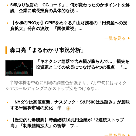
5年ぶり改訂の「CGコード」、何が変わったのかポイントを解
説 企業に成長投資の具体的な説…
【令和のPKOか】GPIFをめぐる片山財務相の「円資産への投
資拡大」発言の波紋 「国債重視」…
一覧を見る
森口亮「まるわかり市況分析」
「キオクシア急落で含み損が膨らんで…」損失を
投資家としての成長につなげる4つの視点 「…
半導体株を中心に相場の調整色が強まり、7月中旬にはキオク
シアホールディングスがストップ安をつけるな…
「NYダウは高値更新、ナスダック・S&P500は足踏み」が意味
する米国株市場の変化 半…
【歴史的な爆騰劇】時価総額10兆円企業が「2連続ストップ
高」「制限値幅拡大」の衝撃 フ…
一覧を見る