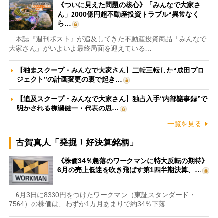
《ついに見えた問題の核心》「みんなで大家さ
ん」2000億円超不動産投資トラブル“異常なく
ら…
本誌『週刊ポスト』が追及してきた不動産投資商品「みんなで
大家さん」がいよいよ最終局面を迎えている…
【独走スクープ・みんなで大家さん】二転三転した“成田プロ
ジェクト”の計画変更の裏で起き…
【追及スクープ・みんなで大家さん】独占入手“内部議事録”で
明かされる柳瀬健一・代表の思…
一覧を見る
古賀真人「発掘！好決算銘柄」
《株価34％急落のワークマンに特大反転の期待》
6月の売上低迷を吹き飛ばす第1四半期決算、…
6月3日に8330円をつけたワークマン（東証スタンダード・
7564）の株価は、わずか1カ月あまりで約34％下落…