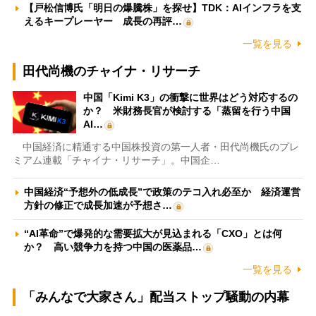
【戸松信博氏「明日の爆騰株」を探せ】TDK：AIインフラを支
えるキープレーヤー 成長の再評…
一覧を見る
田代尚機のチャイナ・リサーチ
中国「Kimi K3」の衝撃に世界はどう対応するの
か？ 米財務長官が検討する「蒸留を行う中国
AI…
中国経済に精通する中国株投資の第一人者・田代尚機氏のプレ
ミアム連載「チャイナ・リサーチ」。中国企…
中国経済“予想外の低成長”で政策のテコ入れ必至か 経済運営
方針の修正で成長加速が予想さ…
“AI革命”で爆発的な需要拡大が見込まれる「CXO」とは何
か？ 高い競争力を持つ中国の医薬品…
一覧を見る
「みんなで大家さん」配当ストップ騒動の内幕