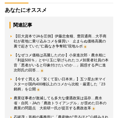
あなたにオススメ
関連記事
【巨大資本でJAを圧倒】伊藤忠食糧、豊田通商…大手商
社が産地に乗り込みコメを爆買い 止まらぬ価格高騰の
裏で起きていた“仁義なき争奪戦”現地ルポ
【なぜコメ価格は高騰したのか】小泉進次郎・農水相に
「利益500％」とやり玉に挙げられたコメ卸業者社員の本
音「悪者がいると印象付けたいのか…」困惑する声に進
次郎氏の回答…
【今すぐ買える「安くて旨い日本米」】五ツ星お米マイ
スターが国内400種以上のコメから比較・厳選した「23
銘柄」を公開
農業従事者が激減しても多大な優遇政策は温存…農水
省・自民・JAの「農政トライアングル」が歪めた日本の
農業の問題点 大前研一氏が提言する農政改革
石破茂・首相の事務所に「農産物が“売るほど”山積みされ