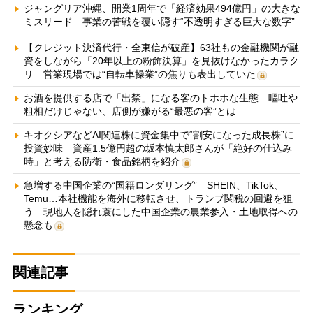
ジャングリア沖縄、開業1周年で「経済効果494億円」の大きな
ミスリード 事業の苦戦を覆い隠す“不透明すぎる巨大な数字”
【クレジット決済代行・全東信が破産】63社もの金融機関が融
資をしながら「20年以上の粉飾決算」を見抜けなかったカラク
リ 営業現場では“自転車操業”の焦りも表出していた
お酒を提供する店で「出禁」になる客のトホホな生態 嘔吐や
粗相だけじゃない、店側が嫌がる“最悪の客”とは
キオクシアなどAI関連株に資金集中で“割安になった成長株”に
投資妙味 資産1.5億円超の坂本慎太郎さんが「絶好の仕込み
時」と考える防衛・食品銘柄を紹介
急増する中国企業の“国籍ロンダリング” SHEIN、TikTok、
Temu…本社機能を海外に移転させ、トランプ関税の回避を狙
う 現地人を隠れ蓑にした中国企業の農業参入・土地取得への
懸念も
関連記事
ランキング