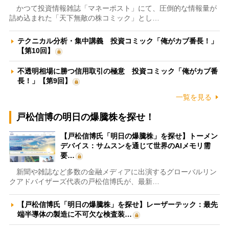
かつて投資情報雑誌「マネーポスト」にて、圧倒的な情報量が
詰め込まれた「天下無敵の株コミック」とし…
テクニカル分析・集中講義 投資コミック「俺がカブ番長！」
【第10回】
不透明相場に勝つ信用取引の極意 投資コミック「俺がカブ番
長！」【第9回】
一覧を見る
戸松信博の明日の爆騰株を探せ！
【戸松信博氏「明日の爆騰株」を探せ】トーメン
デバイス：サムスンを通じて世界のAIメモリ需
要…
新聞や雑誌など多数の金融メディアに出演するグローバルリン
クアドバイザーズ代表の戸松信博氏が、最新…
【戸松信博氏「明日の爆騰株」を探せ】レーザーテック：最先
端半導体の製造に不可欠な検査装…