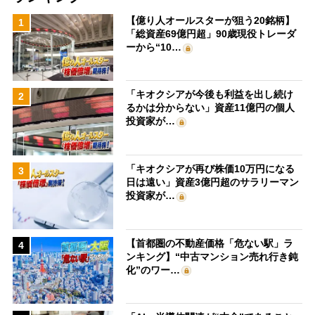
【億り人オールスターが狙う20銘柄】
1
「総資産69億円超」90歳現役トレーダ
ーから“10…
「キオクシアが今後も利益を出し続け
2
るかは分からない」資産11億円の個人
投資家が…
「キオクシアが再び株価10万円になる
3
日は遠い」資産3億円超のサラリーマン
投資家が…
【首都圏の不動産価格「危ない駅」ラ
4
ンキング】“中古マンション売れ行き鈍
化”のワー…