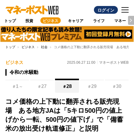
ログイン
トップ
投資
ビジネス
キャリア
ライフ
マネー
トップ
ビジネス
社会
コメ価格の上下動に翻弄される販売現場 ある地方JA
ビジネス
2025.06.27 11:00
マネーポストWEB
令和の米騒動
1
27
28
29
30
＃
～
＃
＃
＃
＃
コメ価格の上下動に翻弄される販売現
場 ある地方JAは「5キロ500円の値上
げから一転、500円の値下げ」で「備蓄
米の放出受け軌道修正」と説明