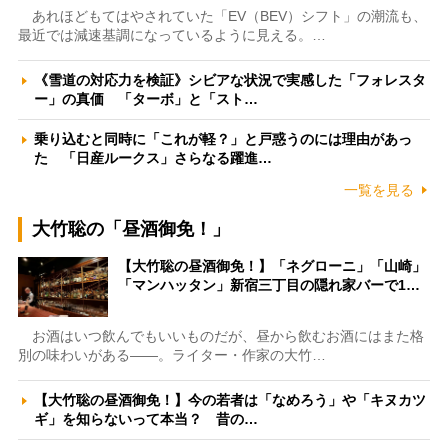
あれほどもてはやされていた「EV（BEV）シフト」の潮流も、
最近では減速基調になっているように見える。…
《雪道の対応力を検証》シビアな状況で実感した「フォレスタ
ー」の真価 「ターボ」と「スト…
乗り込むと同時に「これが軽？」と戸惑うのには理由があっ
た 「日産ルークス」さらなる躍進…
一覧を見る
大竹聡の「昼酒御免！」
【大竹聡の昼酒御免！】「ネグローニ」「山崎」
「マンハッタン」新宿三丁目の隠れ家バーで1…
お酒はいつ飲んでもいいものだが、昼から飲むお酒にはまた格
別の味わいがある――。ライター・作家の大竹…
【大竹聡の昼酒御免！】今の若者は「なめろう」や「キヌカツ
ギ」を知らないって本当？ 昔の…