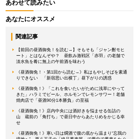
あわせて読みたい
あなたにオススメ
関連記事
【前回の昼酒御免！を読む→】そもそも「ジャン酎モヒ
ート」とはなんぞや？ 昼飲み激戦区「赤羽」の老舗で
淡水魚を肴に無上の午前酒を味わう
《昼酒御免！・第1回から読む→》私はもやしそばを素通
りできない 「新宿思い出横丁」昼下がりの誘惑
《昼酒御免！》「これを食いたいがために浅草にやって
きた」ハラミでビール、ホルモンでレモンサワー！老舗
焼肉店で「昼酒90分1本勝負」の至福
《昼酒御免！》店内中央には酒好きを悩ませる缶詰の
山 蔵前の「角打ち」で昼日中からあたりめをかじる幸
せ
《昼酒御免！》寒い日は燗酒で腹の底から温まり“忘我の
境地へ” 西八王子の「絶品蕎麦屋」で夢中で蕎麦をたぐ