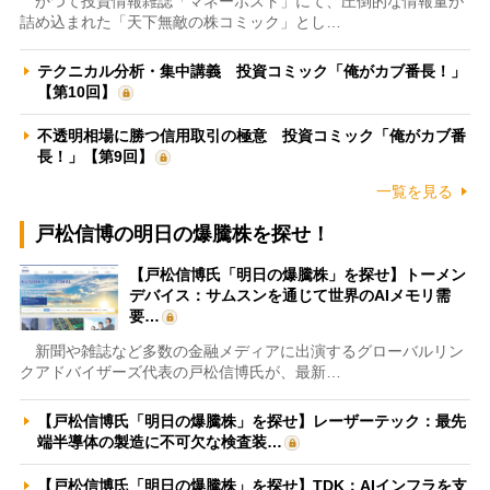
かつて投資情報雑誌「マネーポスト」にて、圧倒的な情報量が
詰め込まれた「天下無敵の株コミック」とし…
テクニカル分析・集中講義 投資コミック「俺がカブ番長！」
【第10回】
不透明相場に勝つ信用取引の極意 投資コミック「俺がカブ番
長！」【第9回】
一覧を見る
戸松信博の明日の爆騰株を探せ！
【戸松信博氏「明日の爆騰株」を探せ】トーメン
デバイス：サムスンを通じて世界のAIメモリ需
要…
新聞や雑誌など多数の金融メディアに出演するグローバルリン
クアドバイザーズ代表の戸松信博氏が、最新…
【戸松信博氏「明日の爆騰株」を探せ】レーザーテック：最先
端半導体の製造に不可欠な検査装…
【戸松信博氏「明日の爆騰株」を探せ】TDK：AIインフラを支