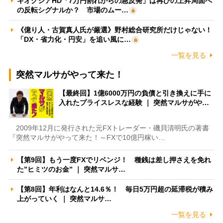
キオクシアHD「7万円割れからの急反発」は再びの上昇局面へ
の反転シグナルか？ 市場のムー…
《億り人・古賀真人氏が厳選》野村総合研究所だけじゃない！
「DX・省力化・円安」を追い風に…
一覧を見る
突然マルサがやって来た！
【最終回】1億6000万円の負債と引き換えに手に
入れたプライスレスな経験 ｜ 突然マルサがや…
2009年12月に発行された元FXトレーダー・磯貝清明氏の著書
『突然マルサがやって来た！～FXで10億円稼い…
【第9回】もう一度FXでリベンジ！ 種銭は差し押さえを免れ
た”ヒミツのお金” ｜ 突然マルサ…
【第8回】年利はなんと14.6％！ 毎日5万円超の延滞税が積み
上がっていく ｜ 突然マルサ…
一覧を見る