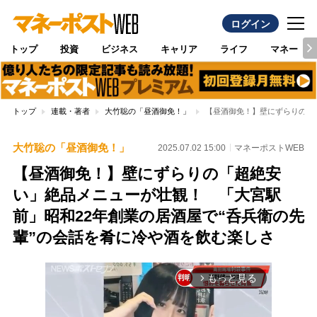
ログイン
トップ
投資
ビジネス
キャリア
ライフ
マネー
トップ
連載・著者
大竹聡の「昼酒御免！」
【昼酒御免！】壁にずらりの「
大竹聡の「昼酒御免！」
2025.07.02 15:00
マネーポストWEB
【昼酒御免！】壁にずらりの「超絶安
い」絶品メニューが壮観！ 「大宮駅
前」昭和22年創業の居酒屋で“呑兵衛の先
輩”の会話を肴に冷や酒を飲む楽しさ
もっと見る
arrow_forward_ios