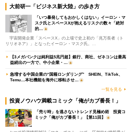
大前研一「ビジネス新大陸」の歩き方
「いつ暴発してもおかしくはない」イーロン・マ
スク氏とスペースXが抱えるリスクの数々「絶対
的…
宇宙開発企業「スペースX」の上場で史上初の「兆万長者（ト
リリオネア）」となったイーロン・マスク氏。…
【3メガバンクは純利益5兆円超】銀行、商社、ゼネコンは最高
益続出の一方で、中小企業・…
急増する中国企業の“国籍ロンダリング” SHEIN、TikTok、
Temu…本社機能を海外に移転させ…
一覧を見る
投資ノウハウ満載コミック「俺がカブ番長！」
「売り時」を逃さないトレンド見極め術 投資コ
ミック「俺がカブ番長！」【第11回】