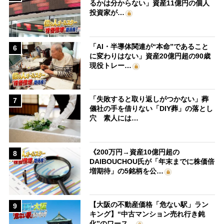
るかは分からない」資産11億円の個人
投資家が…
「AI・半導体関連が“本命”であること
6
に変わりはない」資産20億円超の90歳
現役トレー…
「失敗すると取り返しがつかない」葬
7
儀社の手を借りない「DIY葬」の落とし
穴 素人には…
《200万円→資産10億円超の
8
DAIBOUCHOU氏が「年末までに株価倍
増期待」の5銘柄を公…
【大阪の不動産価格「危ない駅」ラン
9
キング】“中古マンション売れ行き鈍
化”のワース…