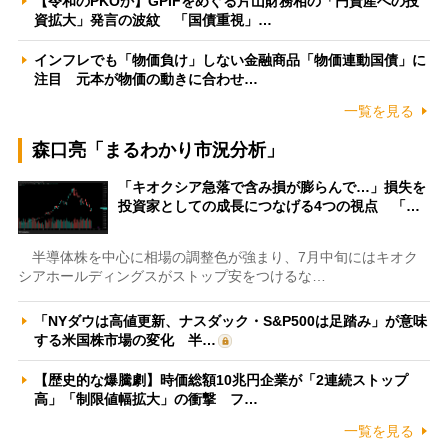
【令和のPKOか】GPIFをめぐる片山財務相の「円資産への投
資拡大」発言の波紋 「国債重視」…
インフレでも「物価負け」しない金融商品「物価連動国債」に
注目 元本が物価の動きに合わせ…
一覧を見る
森口亮「まるわかり市況分析」
「キオクシア急落で含み損が膨らんで…」損失を
投資家としての成長につなげる4つの視点 「…
半導体株を中心に相場の調整色が強まり、7月中旬にはキオク
シアホールディングスがストップ安をつけるな…
「NYダウは高値更新、ナスダック・S&P500は足踏み」が意味
する米国株市場の変化 半…
【歴史的な爆騰劇】時価総額10兆円企業が「2連続ストップ
高」「制限値幅拡大」の衝撃 フ…
一覧を見る