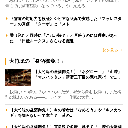
あれほどもてはやされていた「EV（BEV）シフト」の潮流も、
最近では減速基調になっているように見える。…
《雪道の対応力を検証》シビアな状況で実感した「フォレスタ
ー」の真価 「ターボ」と「スト…
乗り込むと同時に「これが軽？」と戸惑うのには理由があっ
た 「日産ルークス」さらなる躍進…
一覧を見る
大竹聡の「昼酒御免！」
【大竹聡の昼酒御免！】「ネグローニ」「山崎」
「マンハッタン」新宿三丁目の隠れ家バーで1…
お酒はいつ飲んでもいいものだが、昼から飲むお酒にはまた格
別の味わいがある――。ライター・作家の大竹…
【大竹聡の昼酒御免！】今の若者は「なめろう」や「キヌカツ
ギ」を知らないって本当？ 昔の…
【大竹聡の昼酒御免！】京急線で多摩川越えて「川崎の大衆酒