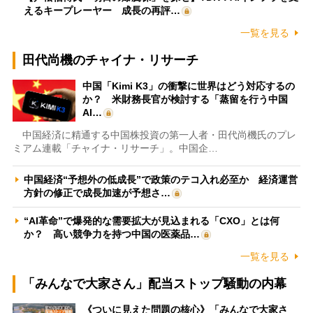
えるキープレーヤー 成長の再評…
一覧を見る
田代尚機のチャイナ・リサーチ
中国「Kimi K3」の衝撃に世界はどう対応するの
か？ 米財務長官が検討する「蒸留を行う中国
AI…
中国経済に精通する中国株投資の第一人者・田代尚機氏のプレ
ミアム連載「チャイナ・リサーチ」。中国企…
中国経済“予想外の低成長”で政策のテコ入れ必至か 経済運営
方針の修正で成長加速が予想さ…
“AI革命”で爆発的な需要拡大が見込まれる「CXO」とは何
か？ 高い競争力を持つ中国の医薬品…
一覧を見る
「みんなで大家さん」配当ストップ騒動の内幕
《ついに見えた問題の核心》「みんなで大家さ