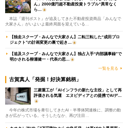
ん」2000億円超不動産投資トラブル“異常なく
ら…
本誌『週刊ポスト』が追及してきた不動産投資商品「みんなで
大家さん」がいよいよ最終局面を迎えている…
【独走スクープ・みんなで大家さん】二転三転した“成田プロ
ジェクト”の計画変更の裏で起き…
【追及スクープ・みんなで大家さん】独占入手“内部議事録”で
明かされる柳瀬健一・代表の思…
一覧を見る
古賀真人「発掘！好決算銘柄」
三菱重工が「AIインフラの新たな主役」として再
評価される気運 エヌビディアとの提携でAIデ…
今年の株式市場を牽引してきたAI・半導体関連株に、調整の動
きが広がっている。そうしたなか、再び注目…