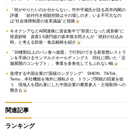
「何がやりたいのか分からない」竹中平蔵氏が語る高市内閣の
評価 「給付付き税額控除はその場しのぎ」いま不可欠なの
は“社会保障制度の改革議論”と指摘
キオクシアなどAI関連株に資金集中で“割安になった成長株”に
投資妙味 資産1.5億円超の坂本慎太郎さんが「絶好の仕込み
時」と考える防衛・食品銘柄を紹介
「30種類以上のパン食べ放題」で行列のできる新形態レストラ
ンを手掛けるサンマルクホールディングス 同社に聞いた「店
舗展開のコンセプト」、事業を多角化してもぶれない軸
急増する中国企業の“国籍ロンダリング” SHEIN、TikTok、
Temu…本社機能を海外に移転させ、トランプ関税の回避を狙
う 現地人を隠れ蓑にした中国企業の農業参入・土地取得への
懸念も
関連記事
ランキング