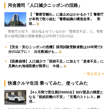
河合雅司「人口減少ニッポンの活路」
【「警察官離れ」に歯止めはかかるか？】警察庁
が本気で取り組む「警察組織の構造改革」 実
現…
警察庁が目下、頭を悩ませているのが「警察官不足」だ。警察
官の採用試験の受験者数は10年間で2分の1以…
【安全・安心ニッポンの危機】採用試験受験者数は10年間で2
分の1以下に！ 出生数減がも…
【医療崩壊】人口減少で「医師不足」に加えて「患者不足」に
見舞われ地域医療が限界に 今後…
一覧を見る
快適クルマ生活 乗ってみた、使ってみた
【4ヶ月間で受注累計6000台】BEV普及の障壁と
なる「航続距離の不安」「充電のストレス」解
消…