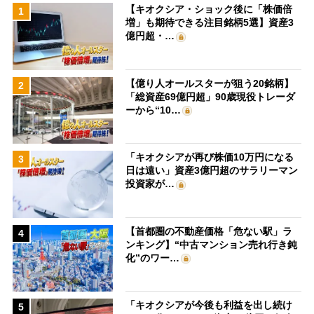
【キオクシア・ショック後に「株価倍
1
増」も期待できる注目銘柄5選】資産3
億円超・…
【億り人オールスターが狙う20銘柄】
2
「総資産69億円超」90歳現役トレーダ
ーから“10…
「キオクシアが再び株価10万円になる
3
日は遠い」資産3億円超のサラリーマン
投資家が…
【首都圏の不動産価格「危ない駅」ラ
4
ンキング】“中古マンション売れ行き鈍
化”のワー…
「キオクシアが今後も利益を出し続け
5