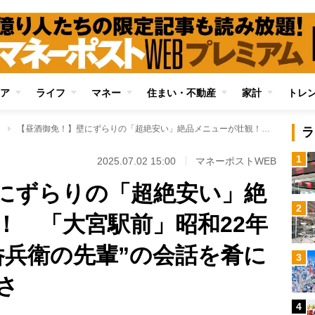
ア
ライフ
マネー
住まい・不動産
家計
トレ
」
【昼酒御免！】壁にずらりの「超絶安い」絶品メニューが壮観！ 「大宮駅前」昭和22年創業の居酒屋で“呑兵衛の先輩”の会話を肴に冷や酒を飲む楽しさ
ラ
1
2025.07.02 15:00
マネーポストWEB
にずらりの「超絶安い」絶
2
！ 「大宮駅前」昭和22年
呑兵衛の先輩”の会話を肴に
3
さ
4