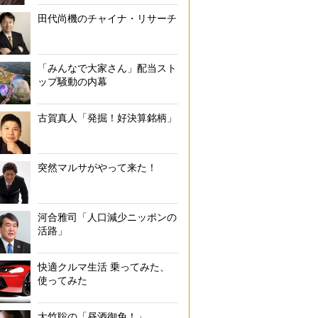
田代尚機のチャイナ・リサーチ
「みんなで大家さん」配当スト
ップ騒動の内幕
古賀真人「発掘！好決算銘柄」
突然マルサがやって来た！
河合雅司「人口減少ニッポンの
活路」
快適クルマ生活 乗ってみた、
使ってみた
大竹聡の「昼酒御免！」