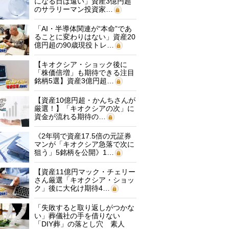
になる日は遠い」資産3億円超
のサラリーマン投資家…
「AI・半導体関連が“本命”であ
ることに変わりはない」資産20
億円超の90歳現役トレ…
【キオクシア・ショック後に
「株価倍増」も期待できる注目
銘柄5選】資産3億円超…
【資産10億円超・かんちさんが
厳選！】「キオクシアの次」に
資金が流れる期待の…
《2年弱で資産17.5倍の元証券
マンが「キオクシア急落で次に
狙う」5銘柄を公開》1…
【資産11億円マック・チェリー
さん厳選「キオクシア・ショッ
ク」後に大化け期待4…
「失敗すると取り返しがつかな
い」葬儀社の手を借りない
「DIY葬」の落とし穴 素人