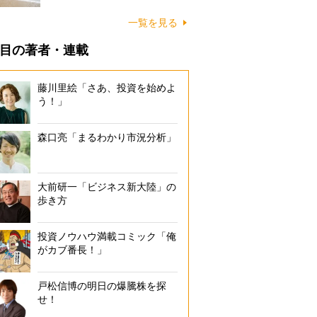
に…
一覧を見る
目の著者・連載
藤川里絵「さあ、投資を始めよ
う！」
森口亮「まるわかり市況分析」
大前研一「ビジネス新大陸」の
歩き方
投資ノウハウ満載コミック「俺
がカブ番長！」
戸松信博の明日の爆騰株を探
せ！