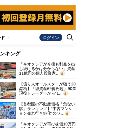
ンド
ログイン
ンキング
「キオクシアが今後も利益を出
し続けるかは分からない」資産
11億円の個人投資家…
【億り人オールスターが狙う20
銘柄】「総資産69億円超」90歳
現役トレーダーから“1…
【首都圏の不動産価格「危ない
駅」ランキング】“中古マンシ
ョン売れ行き鈍化”のワ…
「キオクシアが再び株価10万円