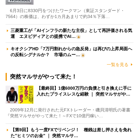
6月3日に8330円をつけたワークマン（東証スタンダード・
7564）の株価は、わずか1カ月あまりで約34％下落…
三菱重工が「AIインフラの新たな主役」として再評価される気
運 エヌビディアとの提携でAI…
キオクシアHD「7万円割れからの急反発」は再びの上昇局面へ
の反転シグナルか？ 市場のムー…
一覧を見る
突然マルサがやって来た！
【最終回】1億6000万円の負債と引き換えに手に
入れたプライスレスな経験 ｜ 突然マルサがや…
2009年12月に発行された元FXトレーダー・磯貝清明氏の著書
『突然マルサがやって来た！～FXで10億円稼い…
【第9回】もう一度FXでリベンジ！ 種銭は差し押さえを免れ
た”ヒミツのお金” ｜ 突然マルサ…