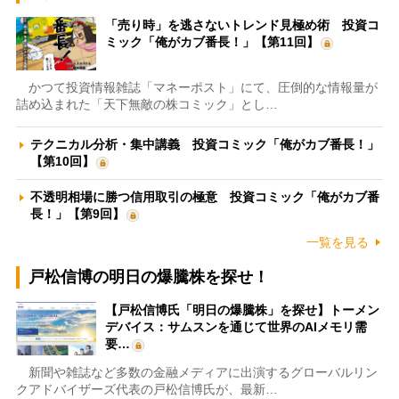
「売り時」を逃さないトレンド見極め術 投資コ
ミック「俺がカブ番長！」【第11回】
かつて投資情報雑誌「マネーポスト」にて、圧倒的な情報量が
詰め込まれた「天下無敵の株コミック」とし…
テクニカル分析・集中講義 投資コミック「俺がカブ番長！」
【第10回】
不透明相場に勝つ信用取引の極意 投資コミック「俺がカブ番
長！」【第9回】
一覧を見る
戸松信博の明日の爆騰株を探せ！
【戸松信博氏「明日の爆騰株」を探せ】トーメン
デバイス：サムスンを通じて世界のAIメモリ需
要…
新聞や雑誌など多数の金融メディアに出演するグローバルリン
クアドバイザーズ代表の戸松信博氏が、最新…