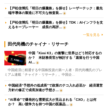
【戸松信博氏「明日の爆騰株」を探せ】レーザーテック：最先
端半導体の製造に不可欠な検査装…
【戸松信博氏「明日の爆騰株」を探せ】TDK：AIインフラを支
えるキープレーヤー 成長の再評…
一覧を見る
田代尚機のチャイナ・リサーチ
中国「Kimi K3」の衝撃に世界はどう対応するの
か？ 米財務長官が検討する「蒸留を行う中国
AI…
中国経済に精通する中国株投資の第一人者・田代尚機氏のプレ
ミアム連載「チャイナ・リサーチ」。中国企…
中国経済“予想外の低成長”で政策のテコ入れ必至か 経済運営
方針の修正で成長加速が予想さ…
“AI革命”で爆発的な需要拡大が見込まれる「CXO」とは何
か？ 高い競争力を持つ中国の医薬品…