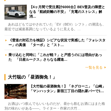
【4ヶ月間で受注累計6000台】BEV普及の障壁と
なる「航続距離の不安」「充電のストレス」解
消…
あれほどもてはやされていた「EV（BEV）シフト」の潮流も、
最近では減速基調になっているように見える。…
《雪道の対応力を検証》シビアな状況で実感した「フォレスタ
ー」の真価 「ターボ」と「スト…
乗り込むと同時に「これが軽？」と戸惑うのには理由があっ
た 「日産ルークス」さらなる躍進…
一覧を見る
大竹聡の「昼酒御免！」
【大竹聡の昼酒御免！】「ネグローニ」「山崎」
「マンハッタン」新宿三丁目の隠れ家バーで1…
お酒はいつ飲んでもいいものだが、昼から飲むお酒にはまた格
別の味わいがある――。ライター・作家の大竹…