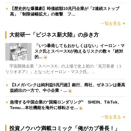
【歴史的な爆騰劇】時価総額10兆円企業が「2連続ストップ
高」「制限値幅拡大」の衝撃 フ…
一覧を見る
大前研一「ビジネス新大陸」の歩き方
「いつ暴発してもおかしくはない」イーロン・マ
スク氏とスペースXが抱えるリスクの数々「絶対
的…
宇宙開発企業「スペースX」の上場で史上初の「兆万長者（ト
リリオネア）」となったイーロン・マスク氏。…
【3メガバンクは純利益5兆円超】銀行、商社、ゼネコンは最高
益続出の一方で、中小企業・…
急増する中国企業の“国籍ロンダリング” SHEIN、TikTok、
Temu…本社機能を海外に移転させ…
一覧を見る
投資ノウハウ満載コミック「俺がカブ番長！」