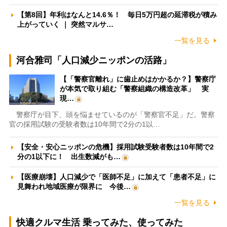
【第8回】年利はなんと14.6％！ 毎日5万円超の延滞税が積み
上がっていく ｜ 突然マルサ…
一覧を見る
河合雅司「人口減少ニッポンの活路」
【「警察官離れ」に歯止めはかかるか？】警察庁
が本気で取り組む「警察組織の構造改革」 実
現…
警察庁が目下、頭を悩ませているのが「警察官不足」だ。警察
官の採用試験の受験者数は10年間で2分の1以…
【安全・安心ニッポンの危機】採用試験受験者数は10年間で2
分の1以下に！ 出生数減がも…
【医療崩壊】人口減少で「医師不足」に加えて「患者不足」に
見舞われ地域医療が限界に 今後…
一覧を見る
快適クルマ生活 乗ってみた、使ってみた