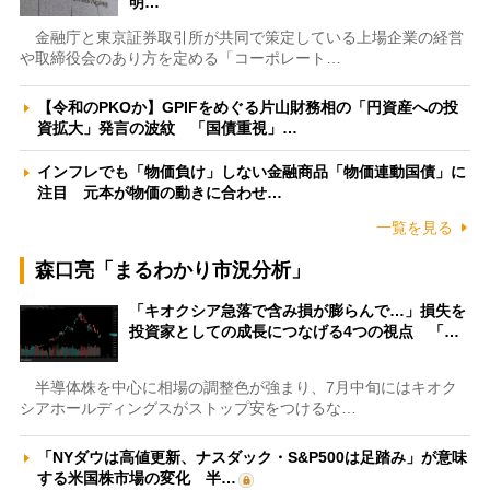
明…
金融庁と東京証券取引所が共同で策定している上場企業の経営
や取締役会のあり方を定める「コーポレート…
【令和のPKOか】GPIFをめぐる片山財務相の「円資産への投
資拡大」発言の波紋 「国債重視」…
インフレでも「物価負け」しない金融商品「物価連動国債」に
注目 元本が物価の動きに合わせ…
一覧を見る
森口亮「まるわかり市況分析」
「キオクシア急落で含み損が膨らんで…」損失を
投資家としての成長につなげる4つの視点 「…
半導体株を中心に相場の調整色が強まり、7月中旬にはキオク
シアホールディングスがストップ安をつけるな…
「NYダウは高値更新、ナスダック・S&P500は足踏み」が意味
する米国株市場の変化 半…