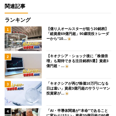
関連記事
ランキング
【億り人オールスターが狙う20銘柄】
1
「総資産69億円超」90歳現役トレーダ
ーから“10…
【キオクシア・ショック後に「株価倍
2
増」も期待できる注目銘柄5選】資産3
億円超・…
「キオクシアが再び株価10万円になる
3
日は遠い」資産3億円超のサラリーマン
投資家が…
「AI・半導体関連が“本命”であること
4
に変わりはない」資産20億円超の90歳