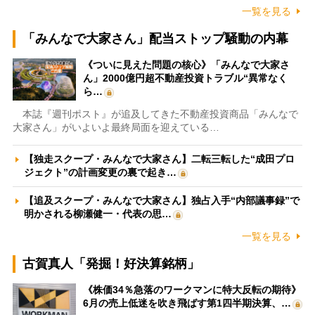
一覧を見る
「みんなで大家さん」配当ストップ騒動の内幕
《ついに見えた問題の核心》「みんなで大家さ
ん」2000億円超不動産投資トラブル“異常なく
ら…
本誌『週刊ポスト』が追及してきた不動産投資商品「みんなで
大家さん」がいよいよ最終局面を迎えている…
【独走スクープ・みんなで大家さん】二転三転した“成田プロ
ジェクト”の計画変更の裏で起き…
【追及スクープ・みんなで大家さん】独占入手“内部議事録”で
明かされる柳瀬健一・代表の思…
一覧を見る
古賀真人「発掘！好決算銘柄」
《株価34％急落のワークマンに特大反転の期待》
6月の売上低迷を吹き飛ばす第1四半期決算、…