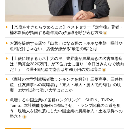
【75歳をすぎたらやめること】ベストセラー『定年後』著者・
楠木新氏が指南する老年期の好循環を呼び込む方法
お酒を提供する店で「出禁」になる客のトホホな生態 嘔吐や
粗相だけじゃない、店側が嫌がる“最悪の客”とは
【土俵に埋まるカネ】大の里、豊昇龍が黒星続きの名古屋場所
は「懸賞金2826万円」が下位力士に渡り「今日はみんなで焼肉
だ！」 金星4個配給で協会は年96万円の支出増に
《商社の大学別就職者数ランキングを解剖》三菱商事、三井物
産、住友商事への就職者は「東大・早大・慶大で約6割」の現
実 3大学以外で強い大学はどこか
急増する中国企業の“国籍ロンダリング” SHEIN、TikTok、
Temu…本社機能を海外に移転させ、トランプ関税の回避を狙
う 現地人を隠れ蓑にした中国企業の農業参入・土地取得への
懸念も