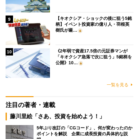
【キオクシア・ショックの後に狙う5銘
9
柄】イベント投資家の億り人・羽根英
樹氏が厳…
《2年弱で資産17.5倍の元証券マンが
10
「キオクシア急落で次に狙う」5銘柄を
公開》10…
一覧を見る
注目の著者・連載
藤川里絵「さあ、投資を始めよう！」
5年ぶり改訂の「CGコード」、何が変わったのか
ポイントを解説 企業に成長投資の具体的な説