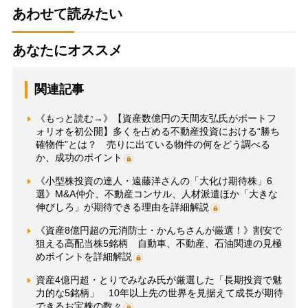
あわせて読みたい
あなたにオススメ
関連記事
《もっと読む→》【資産数億円の天間友弘氏がポートフ
ォリオを初公開】多くを占める不動産投資における“勝ち
確物件”とは？ 売りに出ている物件の何をどう調べる
か、成功のポイント
《小型株投資の達人・遠藤洋さんの「大化け期待株」6
選》M&A仲介、不動産コンサル、人材派遣ほか「大きな
伸びしろ」が期待できる理由を詳細解説
《資産8億円超の元消防士・かんちさんが厳選！》割安で
狙える高配当株5銘柄 自動車、不動産、石油関連の見極
めポイントを詳細解説
資産4億円超・とりでみなみ氏が厳選した「長期投資で魅
力的な5銘柄」 10年以上先の世界を見据えて成長が期待
できるお宝株の数々