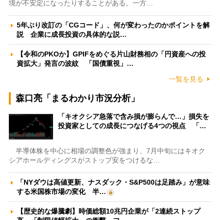
境が不安定になったりすることがある。一方…
5年ぶり改訂の「CGコード」、何が変わったのかポイントを解
説 企業に成長投資の具体的な説…
【令和のPKOか】GPIFをめぐる片山財務相の「円資産への投
資拡大」発言の波紋 「国債重視」…
一覧を見る
森口亮「まるわかり市況分析」
「キオクシア急落で含み損が膨らんで…」損失を
投資家としての成長につなげる4つの視点 「…
半導体株を中心に相場の調整色が強まり、7月中旬にはキオク
シアホールディングスがストップ安をつけるな…
「NYダウは高値更新、ナスダック・S&P500は足踏み」が意味
する米国株市場の変化 半…
【歴史的な爆騰劇】時価総額10兆円企業が「2連続ストップ