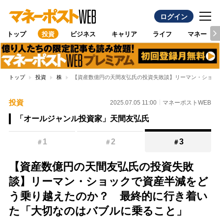
ログイン
トップ
投資
ビジネス
キャリア
ライフ
マネー
トップ
投資
株
【資産数億円の天間友弘氏の投資失敗談】リーマン・ショッ
投資
2025.07.05 11:00
マネーポストWEB
「オールジャンル投資家」天間友弘氏
1
2
3
＃
＃
＃
【資産数億円の天間友弘氏の投資失敗
談】リーマン・ショックで資産半減をど
う乗り越えたのか？ 最終的に行き着い
た「大切なのはバブルに乗ること」