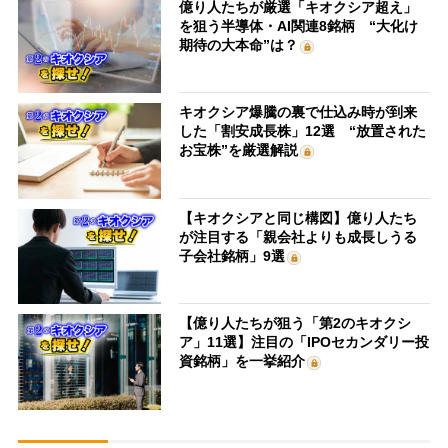
億り人たちが厳選「キオクシア超え」
を狙う半導体・AI関連8銘柄 “大化け
期待の大本命”は？
キオクシア爆騰の裏で仕込み時が到来
した「割安成長株」12選 “放置された
お宝株”を厳選解説
【キオクシアと同じ構図】億り人たち
が注目する「親会社よりも成長しうる
子会社銘柄」9選
【億り人たちが狙う「第2のキオクシ
ア」11選】注目の「IPOセカンダリー投
資銘柄」を一挙紹介