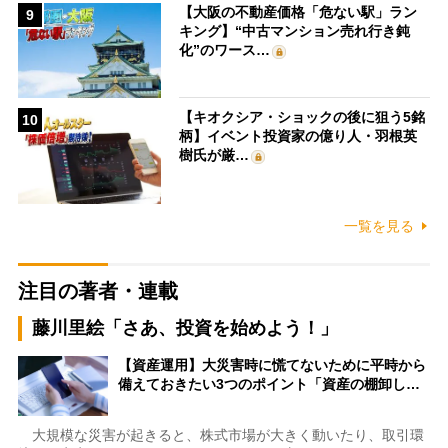
【大阪の不動産価格「危ない駅」ラン
9
キング】“中古マンション売れ行き鈍
化”のワース…
【キオクシア・ショックの後に狙う5銘
10
柄】イベント投資家の億り人・羽根英
樹氏が厳…
一覧を見る
注目の著者・連載
藤川里絵「さあ、投資を始めよう！」
【資産運用】大災害時に慌てないために平時から
備えておきたい3つのポイント「資産の棚卸し…
大規模な災害が起きると、株式市場が大きく動いたり、取引環