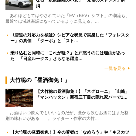
消…
あれほどもてはやされていた「EV（BEV）シフト」の潮流も、
最近では減速基調になっているように見える。…
《雪道の対応力を検証》シビアな状況で実感した「フォレスタ
ー」の真価 「ターボ」と「スト…
乗り込むと同時に「これが軽？」と戸惑うのには理由があっ
た 「日産ルークス」さらなる躍進…
一覧を見る
大竹聡の「昼酒御免！」
【大竹聡の昼酒御免！】「ネグローニ」「山崎」
「マンハッタン」新宿三丁目の隠れ家バーで1…
お酒はいつ飲んでもいいものだが、昼から飲むお酒にはまた格
別の味わいがある――。ライター・作家の大竹…
【大竹聡の昼酒御免！】今の若者は「なめろう」や「キヌカツ