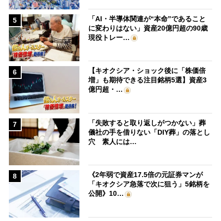
「AI・半導体関連が“本命”であること
5
に変わりはない」資産20億円超の90歳
現役トレー…
【キオクシア・ショック後に「株価倍
6
増」も期待できる注目銘柄5選】資産3
億円超・…
「失敗すると取り返しがつかない」葬
7
儀社の手を借りない「DIY葬」の落とし
穴 素人には…
《2年弱で資産17.5倍の元証券マンが
8
「キオクシア急落で次に狙う」5銘柄を
公開》10…