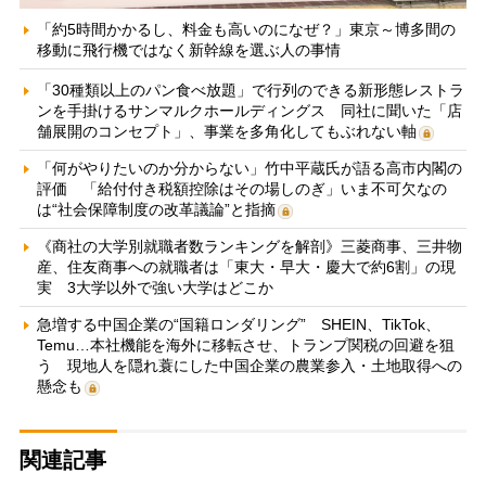
「約5時間かかるし、料金も高いのになぜ？」東京～博多間の
移動に飛行機ではなく新幹線を選ぶ人の事情
「30種類以上のパン食べ放題」で行列のできる新形態レストラ
ンを手掛けるサンマルクホールディングス 同社に聞いた「店
舗展開のコンセプト」、事業を多角化してもぶれない軸
「何がやりたいのか分からない」竹中平蔵氏が語る高市内閣の
評価 「給付付き税額控除はその場しのぎ」いま不可欠なの
は“社会保障制度の改革議論”と指摘
《商社の大学別就職者数ランキングを解剖》三菱商事、三井物
産、住友商事への就職者は「東大・早大・慶大で約6割」の現
実 3大学以外で強い大学はどこか
急増する中国企業の“国籍ロンダリング” SHEIN、TikTok、
Temu…本社機能を海外に移転させ、トランプ関税の回避を狙
う 現地人を隠れ蓑にした中国企業の農業参入・土地取得への
懸念も
関連記事