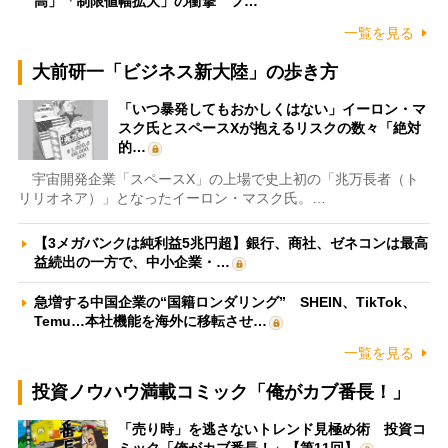
高」「制限値幅拡大」の衝撃 フ…
一覧を見る
大前研一「ビジネス新大陸」の歩き方
「いつ暴発してもおかしくはない」イーロン・マ
スク氏とスペースXが抱えるリスクの数々「絶対
的…
宇宙開発企業「スペースX」の上場で史上初の「兆万長者（ト
リリオネア）」となったイーロン・マスク氏。…
【3メガバンクは純利益5兆円超】銀行、商社、ゼネコンは最高
益続出の一方で、中小企業・…
急増する中国企業の“国籍ロンダリング” SHEIN、TikTok、
Temu…本社機能を海外に移転させ…
一覧を見る
投資ノウハウ満載コミック「俺がカブ番長！」
「売り時」を逃さないトレンド見極め術 投資コ
ミック「俺がカブ番長！」【第11回】