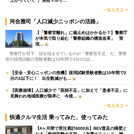
上がっていく ｜ 突然マルサ…
一覧を見る
河合雅司「人口減少ニッポンの活路」
【「警察官離れ」に歯止めはかかるか？】警察庁
が本気で取り組む「警察組織の構造改革」 実
現…
警察庁が目下、頭を悩ませているのが「警察官不足」だ。警察
官の採用試験の受験者数は10年間で2分の1以…
【安全・安心ニッポンの危機】採用試験受験者数は10年間で2
分の1以下に！ 出生数減がも…
【医療崩壊】人口減少で「医師不足」に加えて「患者不足」に
見舞われ地域医療が限界に 今後…
一覧を見る
快適クルマ生活 乗ってみた、使ってみた
【4ヶ月間で受注累計6000台】BEV普及の障壁と
なる「航続距離の不安」「充電のストレス」解