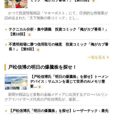
かつて投資情報雑誌「マネーポスト」にて、圧倒的な情報量が
詰め込まれた「天下無敵の株コミック」とし…
テクニカル分析・集中講義 投資コミック「俺がカブ番長！」
【第10回】
不透明相場に勝つ信用取引の極意 投資コミック「俺がカブ番
長！」【第9回】
一覧を見る
戸松信博の明日の爆騰株を探せ！
【戸松信博氏「明日の爆騰株」を探せ】トーメン
デバイス：サムスンを通じて世界のAIメモリ需
要…
新聞や雑誌など多数の金融メディアに出演するグローバルリン
クアドバイザーズ代表の戸松信博氏が、最新…
【戸松信博氏「明日の爆騰株」を探せ】レーザーテック：最先