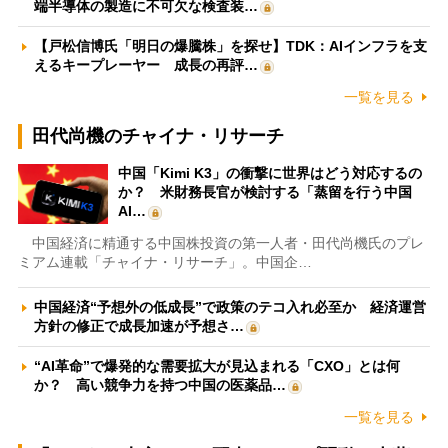
端半導体の製造に不可欠な検査装…
【戸松信博氏「明日の爆騰株」を探せ】TDK：AIインフラを支
えるキープレーヤー 成長の再評…
一覧を見る
田代尚機のチャイナ・リサーチ
中国「Kimi K3」の衝撃に世界はどう対応するの
か？ 米財務長官が検討する「蒸留を行う中国
AI…
中国経済に精通する中国株投資の第一人者・田代尚機氏のプレ
ミアム連載「チャイナ・リサーチ」。中国企…
中国経済“予想外の低成長”で政策のテコ入れ必至か 経済運営
方針の修正で成長加速が予想さ…
“AI革命”で爆発的な需要拡大が見込まれる「CXO」とは何
か？ 高い競争力を持つ中国の医薬品…
一覧を見る