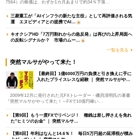
7564）の株価は、わずか1カ月あまりで約34％下落…
三菱重工が「AIインフラの新たな主役」として再評価される気
運 エヌビディアとの提携でAI…
キオクシアHD「7万円割れからの急反発」は再びの上昇局面へ
の反転シグナルか？ 市場のムー…
一覧を見る
突然マルサがやって来た！
【最終回】1億6000万円の負債と引き換えに手に
入れたプライスレスな経験 ｜ 突然マルサがや…
2009年12月に発行された元FXトレーダー・磯貝清明氏の著書
『突然マルサがやって来た！～FXで10億円稼い…
【第9回】もう一度FXでリベンジ！ 種銭は差し押さえを免れ
た”ヒミツのお金” ｜ 突然マルサ…
【第8回】年利はなんと14.6％！ 毎日5万円超の延滞税が積み