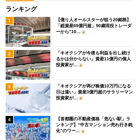
ランキング
【億り人オールスターが狙う20銘柄】
1
「総資産69億円超」90歳現役トレーダ
ーから“10…
「キオクシアが今後も利益を出し続け
2
るかは分からない」資産11億円の個人
投資家が…
「キオクシアが再び株価10万円になる
3
日は遠い」資産3億円超のサラリーマン
投資家が…
【首都圏の不動産価格「危ない駅」ラ
4
ンキング】“中古マンション売れ行き鈍
化”のワー…