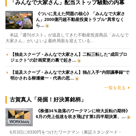
「みんなで大家さん」配当ストップ騒動の内幕
《ついに見えた問題の核心》「みんなで大家さ
ん」2000億円超不動産投資トラブル“異常なく
ら…
本誌『週刊ポスト』が追及してきた不動産投資商品「みんなで
大家さん」がいよいよ最終局面を迎えている…
【独走スクープ・みんなで大家さん】二転三転した“成田プロ
ジェクト”の計画変更の裏で起き…
【追及スクープ・みんなで大家さん】独占入手“内部議事録”で
明かされる柳瀬健一・代表の思…
一覧を見る
古賀真人「発掘！好決算銘柄」
《株価34％急落のワークマンに特大反転の期待》
6月の売上低迷を吹き飛ばす第1四半期決算、…
6月3日に8330円をつけたワークマン（東証スタンダード・