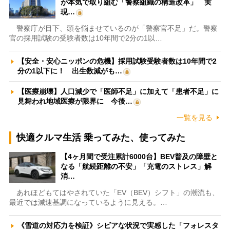
が本気で取り組む「警察組織の構造改革」 実
現…
警察庁が目下、頭を悩ませているのが「警察官不足」だ。警察
官の採用試験の受験者数は10年間で2分の1以…
【安全・安心ニッポンの危機】採用試験受験者数は10年間で2
分の1以下に！ 出生数減がも…
【医療崩壊】人口減少で「医師不足」に加えて「患者不足」に
見舞われ地域医療が限界に 今後…
一覧を見る
快適クルマ生活 乗ってみた、使ってみた
【4ヶ月間で受注累計6000台】BEV普及の障壁と
なる「航続距離の不安」「充電のストレス」解
消…
あれほどもてはやされていた「EV（BEV）シフト」の潮流も、
最近では減速基調になっているように見える。…
《雪道の対応力を検証》シビアな状況で実感した「フォレスタ