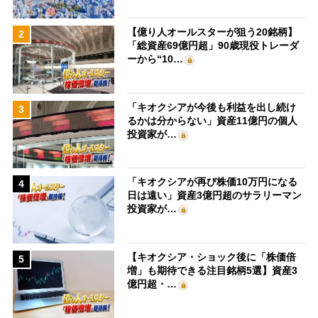
【億り人オールスターが狙う20銘柄】
2
「総資産69億円超」90歳現役トレーダ
ーから“10…
「キオクシアが今後も利益を出し続け
3
るかは分からない」資産11億円の個人
投資家が…
「キオクシアが再び株価10万円になる
4
日は遠い」資産3億円超のサラリーマン
投資家が…
【キオクシア・ショック後に「株価倍
5
増」も期待できる注目銘柄5選】資産3
億円超・…