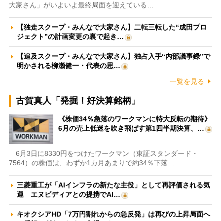
大家さん」がいよいよ最終局面を迎えている…
【独走スクープ・みんなで大家さん】二転三転した“成田プロ
ジェクト”の計画変更の裏で起き…
【追及スクープ・みんなで大家さん】独占入手“内部議事録”で
明かされる柳瀬健一・代表の思…
一覧を見る
古賀真人「発掘！好決算銘柄」
《株価34％急落のワークマンに特大反転の期待》
6月の売上低迷を吹き飛ばす第1四半期決算、…
6月3日に8330円をつけたワークマン（東証スタンダード・
7564）の株価は、わずか1カ月あまりで約34％下落…
三菱重工が「AIインフラの新たな主役」として再評価される気
運 エヌビディアとの提携でAI…
キオクシアHD「7万円割れからの急反発」は再びの上昇局面へ