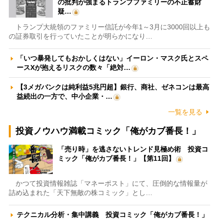
の批判が強まるトランプファミリーの不正蓄財
疑…
トランプ大統領のファミリー信託が今年1～3月に3000回以上も
の証券取引を行っていたことが明らかになり…
「いつ暴発してもおかしくはない」イーロン・マスク氏とスペ
ースXが抱えるリスクの数々「絶対…
【3メガバンクは純利益5兆円超】銀行、商社、ゼネコンは最高
益続出の一方で、中小企業・…
一覧を見る
投資ノウハウ満載コミック「俺がカブ番長！」
「売り時」を逃さないトレンド見極め術 投資コ
ミック「俺がカブ番長！」【第11回】
かつて投資情報雑誌「マネーポスト」にて、圧倒的な情報量が
詰め込まれた「天下無敵の株コミック」とし…
テクニカル分析・集中講義 投資コミック「俺がカブ番長！」