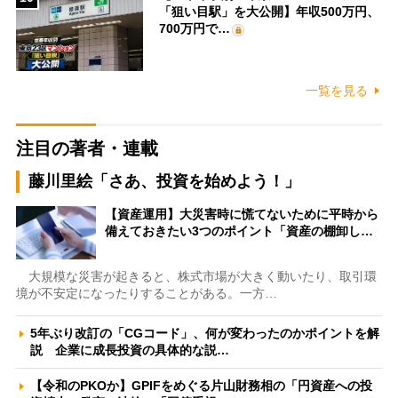
「狙い目駅」を大公開】年収500万円、
700万円で…
一覧を見る
注目の著者・連載
藤川里絵「さあ、投資を始めよう！」
【資産運用】大災害時に慌てないために平時から
備えておきたい3つのポイント「資産の棚卸し…
大規模な災害が起きると、株式市場が大きく動いたり、取引環
境が不安定になったりすることがある。一方…
5年ぶり改訂の「CGコード」、何が変わったのかポイントを解
説 企業に成長投資の具体的な説…
【令和のPKOか】GPIFをめぐる片山財務相の「円資産への投