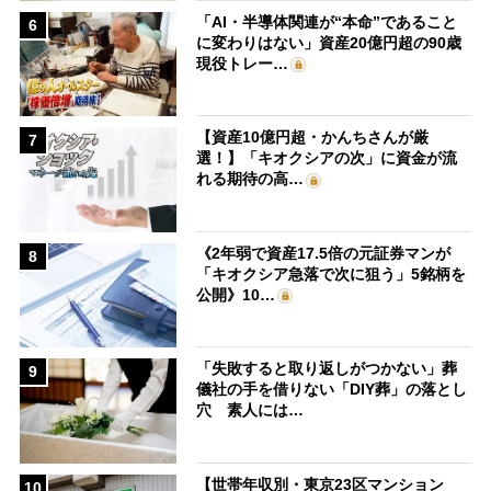
「AI・半導体関連が“本命”であること
6
に変わりはない」資産20億円超の90歳
現役トレー…
【資産10億円超・かんちさんが厳
7
選！】「キオクシアの次」に資金が流
れる期待の高…
《2年弱で資産17.5倍の元証券マンが
8
「キオクシア急落で次に狙う」5銘柄を
公開》10…
「失敗すると取り返しがつかない」葬
9
儀社の手を借りない「DIY葬」の落とし
穴 素人には…
【世帯年収別・東京23区マンション
10