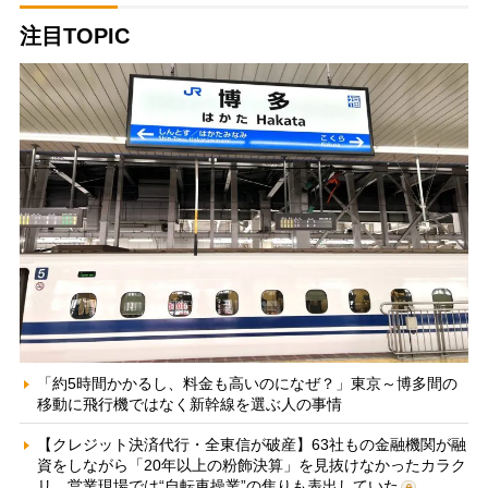
注目TOPIC
「約5時間かかるし、料金も高いのになぜ？」東京～博多間の
移動に飛行機ではなく新幹線を選ぶ人の事情
【クレジット決済代行・全東信が破産】63社もの金融機関が融
資をしながら「20年以上の粉飾決算」を見抜けなかったカラク
リ 営業現場では“自転車操業”の焦りも表出していた