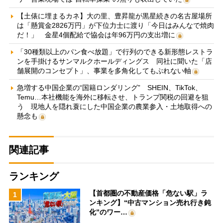
【土俵に埋まるカネ】大の里、豊昇龍が黒星続きの名古屋場所
は「懸賞金2826万円」が下位力士に渡り「今日はみんなで焼肉
だ！」 金星4個配給で協会は年96万円の支出増に
「30種類以上のパン食べ放題」で行列のできる新形態レストラ
ンを手掛けるサンマルクホールディングス 同社に聞いた「店
舗展開のコンセプト」、事業を多角化してもぶれない軸
急増する中国企業の“国籍ロンダリング” SHEIN、TikTok、
Temu…本社機能を海外に移転させ、トランプ関税の回避を狙
う 現地人を隠れ蓑にした中国企業の農業参入・土地取得への
懸念も
関連記事
ランキング
【首都圏の不動産価格「危ない駅」ラ
1
ンキング】“中古マンション売れ行き鈍
化”のワー…