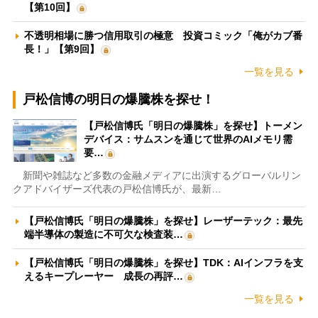
【第10回】
不透明相場に勝つ信用取引の極意 投資コミック「俺がカブ番
長！」【第9回】
一覧を見る
戸松信博の明日の爆騰株を探せ！
【戸松信博氏「明日の爆騰株」を探せ】トーメン
デバイス：サムスンを通じて世界のAIメモリ需
要…
新聞や雑誌など多数の金融メディアに出演するグローバルリン
クアドバイザーズ代表の戸松信博氏が、最新…
【戸松信博氏「明日の爆騰株」を探せ】レーザーテック：最先
端半導体の製造に不可欠な検査装…
【戸松信博氏「明日の爆騰株」を探せ】TDK：AIインフラを支
えるキープレーヤー 成長の再評…
一覧を見る