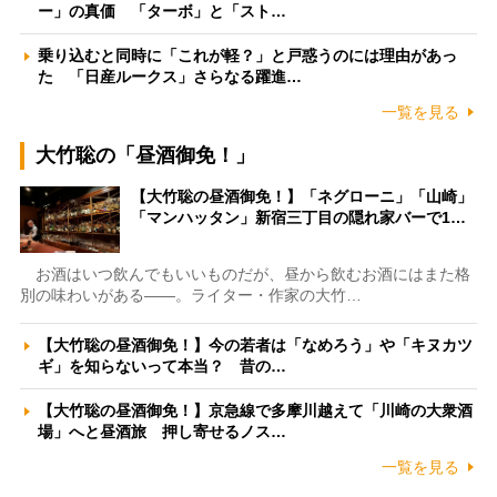
ー」の真価 「ターボ」と「スト…
乗り込むと同時に「これが軽？」と戸惑うのには理由があっ
た 「日産ルークス」さらなる躍進…
一覧を見る
大竹聡の「昼酒御免！」
【大竹聡の昼酒御免！】「ネグローニ」「山崎」
「マンハッタン」新宿三丁目の隠れ家バーで1…
お酒はいつ飲んでもいいものだが、昼から飲むお酒にはまた格
別の味わいがある――。ライター・作家の大竹…
【大竹聡の昼酒御免！】今の若者は「なめろう」や「キヌカツ
ギ」を知らないって本当？ 昔の…
【大竹聡の昼酒御免！】京急線で多摩川越えて「川崎の大衆酒
場」へと昼酒旅 押し寄せるノス…
一覧を見る