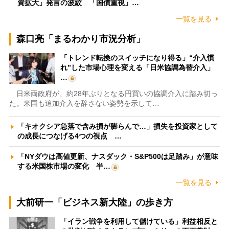
資拡大」発言の波紋 「国債重視」…
一覧を見る
森口亮「まるわかり市況分析」
「トレンド転換のスイッチになり得る」“介入慣
れ”した市場心理を変える「日米協調為替介入」
…
日米両政府が、約28年ぶりとなる円買いの協調介入に踏み切っ
た。米国も追加介入を辞さない姿勢を示して…
「キオクシア急落で含み損が膨らんで…」損失を投資家として
の成長につなげる4つの視点 …
「NYダウは高値更新、ナスダック・S&P500は足踏み」が意味
する米国株市場の変化 半…
一覧を見る
大前研一「ビジネス新大陸」の歩き方
「イラン戦争を利用して儲けている」利益相反と