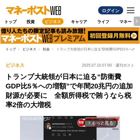
ログイン
トップ
投資
ビジネス
キャリア
ライフ
マネー
トップ
ビジネス
社会
トランプ大統領が日本に迫る“防衛費GDP比5％への
ビジネス
2025.07.10 07:00
週刊ポスト
トランプ大統領が日本に迫る“防衛費
GDP比5％への増額”で年間20兆円の追加
財源が必要に 全額所得税で賄うなら税
率2倍の大増税
もっと見る
arrow_forward_ios