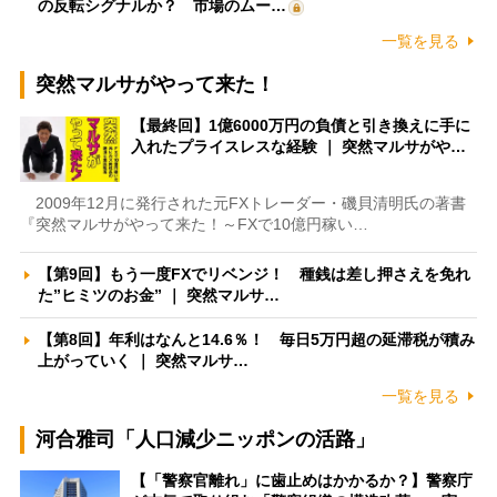
の反転シグナルか？ 市場のムー…
一覧を見る
突然マルサがやって来た！
【最終回】1億6000万円の負債と引き換えに手に
入れたプライスレスな経験 ｜ 突然マルサがや…
2009年12月に発行された元FXトレーダー・磯貝清明氏の著書
『突然マルサがやって来た！～FXで10億円稼い…
【第9回】もう一度FXでリベンジ！ 種銭は差し押さえを免れ
た”ヒミツのお金” ｜ 突然マルサ…
【第8回】年利はなんと14.6％！ 毎日5万円超の延滞税が積み
上がっていく ｜ 突然マルサ…
一覧を見る
河合雅司「人口減少ニッポンの活路」
【「警察官離れ」に歯止めはかかるか？】警察庁