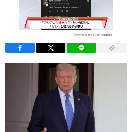
Powered by 
GliaStudios
Mute