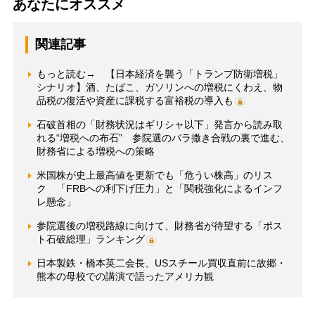
あなたにオススメ
関連記事
もっと読む→ 【日本経済を襲う「トランプ防衛増税」
シナリオ】酒、たばこ、ガソリンへの増税にくわえ、物
品税の復活や資産に課税する富裕税の導入も
石破首相の「財務状況はギリシャ以下」発言から読み取
れる“増税への布石” 参院選のバラ撒き合戦の裏で進む、
財務省による増税への策略
米国株が史上最高値を更新でも「危うい株高」のリス
ク 「FRBへの利下げ圧力」と「関税強化によるインフ
レ懸念」
参院選後の増税路線に向けて、財務省が待望する「ポス
ト石破総理」ランキング
日本製鉄・橋本英二会長、USスチール買収直前に故郷・
熊本の母校での講演で語ったアメリカ観