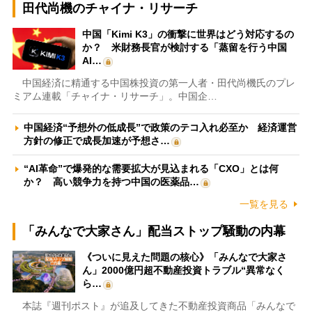
田代尚機のチャイナ・リサーチ
中国「Kimi K3」の衝撃に世界はどう対応するの
か？ 米財務長官が検討する「蒸留を行う中国
AI…
中国経済に精通する中国株投資の第一人者・田代尚機氏のプレ
ミアム連載「チャイナ・リサーチ」。中国企…
中国経済“予想外の低成長”で政策のテコ入れ必至か 経済運営
方針の修正で成長加速が予想さ…
“AI革命”で爆発的な需要拡大が見込まれる「CXO」とは何
か？ 高い競争力を持つ中国の医薬品…
一覧を見る
「みんなで大家さん」配当ストップ騒動の内幕
《ついに見えた問題の核心》「みんなで大家さ
ん」2000億円超不動産投資トラブル“異常なく
ら…
本誌『週刊ポスト』が追及してきた不動産投資商品「みんなで