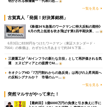
明かされる柳瀬健一・代表の思…
一覧を見る
古賀真人「発掘！好決算銘柄」
《株価34％急落のワークマンに特大反転の期待》
6月の売上低迷を吹き飛ばす第1四半期決算、…
6月3日に8330円をつけたワークマン（東証スタンダード・
7564）の株価は、わずか1カ月あまりで約34％下落…
三菱重工が「AIインフラの新たな主役」として再評価される気
運 エヌビディアとの提携でAI…
キオクシアHD「7万円割れからの急反発」は再びの上昇局面へ
の反転シグナルか？ 市場のムー…
一覧を見る
突然マルサがやって来た！
【最終回】1億6000万円の負債と引き換えに手に