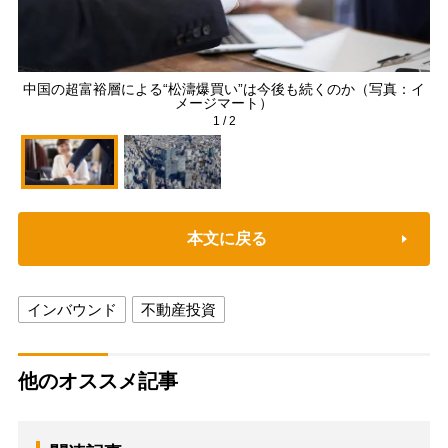
中国の超富裕層による“松濤爆買い”は今後も続くのか（写真：イ
メージマート）
1
/
2
本文に戻る
インバウンド
不動産投資
他のオススメ記事