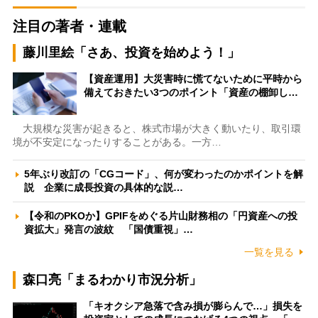
注目の著者・連載
藤川里絵「さあ、投資を始めよう！」
【資産運用】大災害時に慌てないために平時から
備えておきたい3つのポイント「資産の棚卸し…
大規模な災害が起きると、株式市場が大きく動いたり、取引環
境が不安定になったりすることがある。一方…
5年ぶり改訂の「CGコード」、何が変わったのかポイントを解
説 企業に成長投資の具体的な説…
【令和のPKOか】GPIFをめぐる片山財務相の「円資産への投
資拡大」発言の波紋 「国債重視」…
一覧を見る
森口亮「まるわかり市況分析」
「キオクシア急落で含み損が膨らんで…」損失を