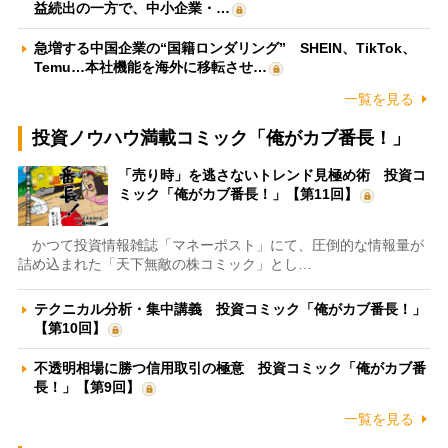
益続出の一方で、中小企業・…
急増する中国企業の“国籍ロンダリング” SHEIN、TikTok、
Temu…本社機能を海外に移転させ…
一覧を見る
投資ノウハウ満載コミック「俺がカブ番長！」
「売り時」を逃さないトレンド見極め術 投資コ
ミック「俺がカブ番長！」【第11回】
かつて投資情報雑誌「マネーポスト」にて、圧倒的な情報量が
詰め込まれた「天下無敵の株コミック」とし…
テクニカル分析・集中講義 投資コミック「俺がカブ番長！」
【第10回】
不透明相場に勝つ信用取引の極意 投資コミック「俺がカブ番
長！」【第9回】
一覧を見る