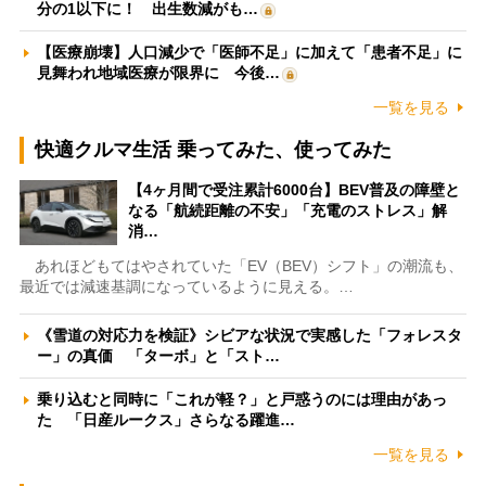
分の1以下に！ 出生数減がも…
【医療崩壊】人口減少で「医師不足」に加えて「患者不足」に
見舞われ地域医療が限界に 今後…
一覧を見る
快適クルマ生活 乗ってみた、使ってみた
【4ヶ月間で受注累計6000台】BEV普及の障壁と
なる「航続距離の不安」「充電のストレス」解
消…
あれほどもてはやされていた「EV（BEV）シフト」の潮流も、
最近では減速基調になっているように見える。…
《雪道の対応力を検証》シビアな状況で実感した「フォレスタ
ー」の真価 「ターボ」と「スト…
乗り込むと同時に「これが軽？」と戸惑うのには理由があっ
た 「日産ルークス」さらなる躍進…
一覧を見る