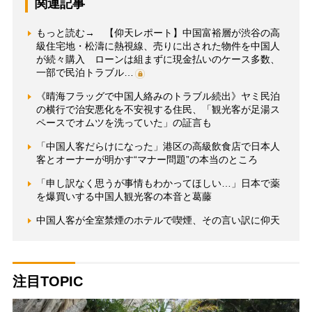
関連記事
もっと読む→ 【仰天レポート】中国富裕層が渋谷の高
級住宅地・松濤に熱視線、売りに出された物件を中国人
が続々購入 ローンは組まずに現金払いのケース多数、
一部で民泊トラブル…
《晴海フラッグで中国人絡みのトラブル続出》ヤミ民泊
の横行で治安悪化を不安視する住民、「観光客が足湯ス
ペースでオムツを洗っていた」の証言も
「中国人客だらけになった」港区の高級飲食店で日本人
客とオーナーが明かす“マナー問題”の本当のところ
「申し訳なく思うが事情もわかってほしい…」日本で薬
を爆買いする中国人観光客の本音と葛藤
中国人客が全室禁煙のホテルで喫煙、その言い訳に仰天
注目TOPIC