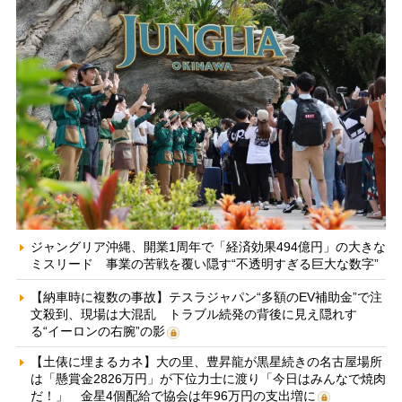
ジャングリア沖縄、開業1周年で「経済効果494億円」の大きな
ミスリード 事業の苦戦を覆い隠す“不透明すぎる巨大な数字”
【納車時に複数の事故】テスラジャパン“多額のEV補助金”で注
文殺到、現場は大混乱 トラブル続発の背後に見え隠れす
る“イーロンの右腕”の影
【土俵に埋まるカネ】大の里、豊昇龍が黒星続きの名古屋場所
は「懸賞金2826万円」が下位力士に渡り「今日はみんなで焼肉
だ！」 金星4個配給で協会は年96万円の支出増に