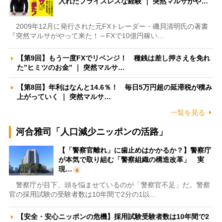
入れたプライスレスな経験 ｜ 突然マルサがや…
2009年12月に発行された元FXトレーダー・磯貝清明氏の著書
『突然マルサがやって来た！～FXで10億円稼い…
【第9回】もう一度FXでリベンジ！ 種銭は差し押さえを免れ
た”ヒミツのお金” ｜ 突然マルサ…
【第8回】年利はなんと14.6％！ 毎日5万円超の延滞税が積み
上がっていく ｜ 突然マルサ…
一覧を見る
河合雅司「人口減少ニッポンの活路」
【「警察官離れ」に歯止めはかかるか？】警察庁
が本気で取り組む「警察組織の構造改革」 実
現…
警察庁が目下、頭を悩ませているのが「警察官不足」だ。警察
官の採用試験の受験者数は10年間で2分の1以…
【安全・安心ニッポンの危機】採用試験受験者数は10年間で2