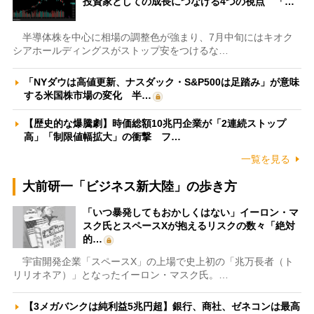
投資家としての成長につなげる4つの視点 「…
半導体株を中心に相場の調整色が強まり、7月中旬にはキオク
シアホールディングスがストップ安をつけるな…
「NYダウは高値更新、ナスダック・S&P500は足踏み」が意味
する米国株市場の変化 半…
【歴史的な爆騰劇】時価総額10兆円企業が「2連続ストップ
高」「制限値幅拡大」の衝撃 フ…
一覧を見る
大前研一「ビジネス新大陸」の歩き方
「いつ暴発してもおかしくはない」イーロン・マ
スク氏とスペースXが抱えるリスクの数々「絶対
的…
宇宙開発企業「スペースX」の上場で史上初の「兆万長者（ト
リリオネア）」となったイーロン・マスク氏。…
【3メガバンクは純利益5兆円超】銀行、商社、ゼネコンは最高