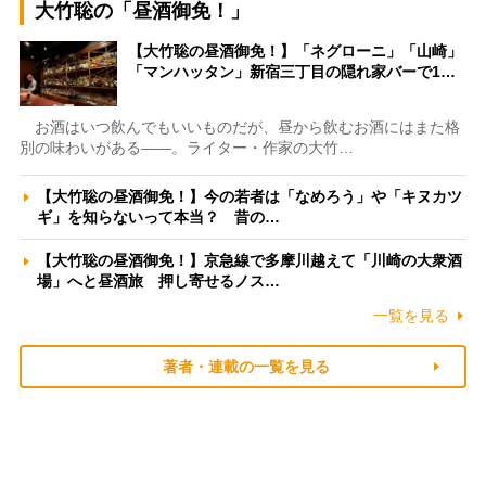
大竹聡の「昼酒御免！」
【大竹聡の昼酒御免！】「ネグローニ」「山崎」
「マンハッタン」新宿三丁目の隠れ家バーで1…
お酒はいつ飲んでもいいものだが、昼から飲むお酒にはまた格
別の味わいがある――。ライター・作家の大竹…
【大竹聡の昼酒御免！】今の若者は「なめろう」や「キヌカツ
ギ」を知らないって本当？ 昔の…
【大竹聡の昼酒御免！】京急線で多摩川越えて「川崎の大衆酒
場」へと昼酒旅 押し寄せるノス…
一覧を見る
著者・連載の一覧を見る