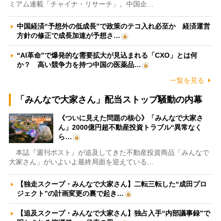
ミアム連載「チャイナ・リサーチ」。中国企…
中国経済“予想外の低成長”で政策のテコ入れ必至か 経済運営
方針の修正で成長加速が予想さ…
“AI革命”で爆発的な需要拡大が見込まれる「CXO」とは何
か？ 高い競争力を持つ中国の医薬品…
一覧を見る
「みんなで大家さん」配当ストップ騒動の内幕
《ついに見えた問題の核心》「みんなで大家さ
ん」2000億円超不動産投資トラブル“異常なく
ら…
本誌『週刊ポスト』が追及してきた不動産投資商品「みんなで
大家さん」がいよいよ最終局面を迎えている…
【独走スクープ・みんなで大家さん】二転三転した“成田プロ
ジェクト”の計画変更の裏で起き…
【追及スクープ・みんなで大家さん】独占入手“内部議事録”で