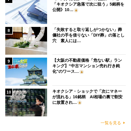
「キオクシア急落で次に狙う」5銘柄を
公開》10…
「失敗すると取り返しがつかない」葬
8
儀社の手を借りない「DIY葬」の落とし
穴 素人には…
【大阪の不動産価格「危ない駅」ラン
9
キング】“中古マンション売れ行き鈍
化”のワース…
キオクシア・ショックで「次にマネー
10
が流れる」16銘柄 AI相場の裏で割安
に放置され…
一覧を見る