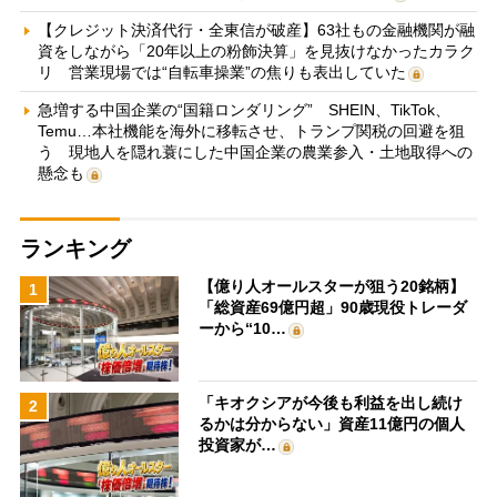
【クレジット決済代行・全東信が破産】63社もの金融機関が融
資をしながら「20年以上の粉飾決算」を見抜けなかったカラク
リ 営業現場では“自転車操業”の焦りも表出していた
急増する中国企業の“国籍ロンダリング” SHEIN、TikTok、
Temu…本社機能を海外に移転させ、トランプ関税の回避を狙
う 現地人を隠れ蓑にした中国企業の農業参入・土地取得への
懸念も
ランキング
【億り人オールスターが狙う20銘柄】
1
「総資産69億円超」90歳現役トレーダ
ーから“10…
「キオクシアが今後も利益を出し続け
2
るかは分からない」資産11億円の個人
投資家が…