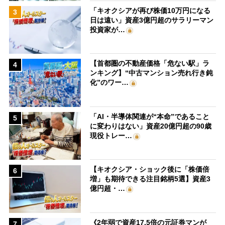
「キオクシアが再び株価10万円になる
3
日は遠い」資産3億円超のサラリーマン
投資家が…
【首都圏の不動産価格「危ない駅」ラ
4
ンキング】“中古マンション売れ行き鈍
化”のワー…
「AI・半導体関連が“本命”であること
5
に変わりはない」資産20億円超の90歳
現役トレー…
【キオクシア・ショック後に「株価倍
6
増」も期待できる注目銘柄5選】資産3
億円超・…
《2年弱で資産17.5倍の元証券マンが
7