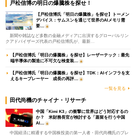
戸松信博の明日の爆騰株を探せ！
【戸松信博氏「明日の爆騰株」を探せ】トーメン
デバイス：サムスンを通じて世界のAIメモリ需
要…
新聞や雑誌など多数の金融メディアに出演するグローバルリン
クアドバイザーズ代表の戸松信博氏が、最新…
【戸松信博氏「明日の爆騰株」を探せ】レーザーテック：最先
端半導体の製造に不可欠な検査装…
【戸松信博氏「明日の爆騰株」を探せ】TDK：AIインフラを支
えるキープレーヤー 成長の再評…
一覧を見る
田代尚機のチャイナ・リサーチ
中国「Kimi K3」の衝撃に世界はどう対応するの
か？ 米財務長官が検討する「蒸留を行う中国
AI…
中国経済に精通する中国株投資の第一人者・田代尚機氏のプレ