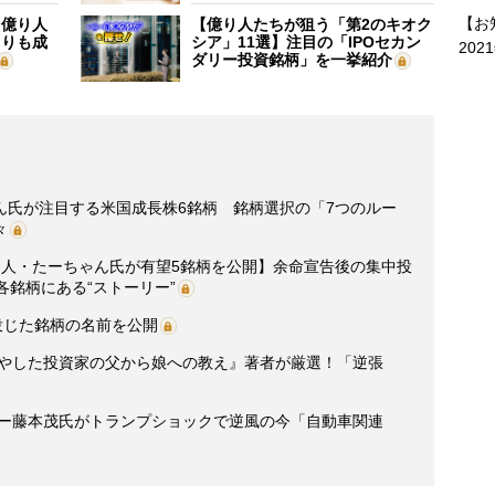
【お
】億り人
【億り人たちが狙う「第2のキオク
よりも成
シア」11選】注目の「IPOセカン
202
ダリー投資銘柄」を一挙紹介
ん氏が注目する米国成長株6銘柄 銘柄選択の「7つのルー
々
り人・たーちゃん氏が有望5銘柄を公開】余命宣告後の集中投
各銘柄にある“ストーリー”
投じた銘柄の名前を公開
増やした投資家の父から娘への教え』著者が厳選！「逆張
ダー藤本茂氏がトランプショックで逆風の今「自動車関連