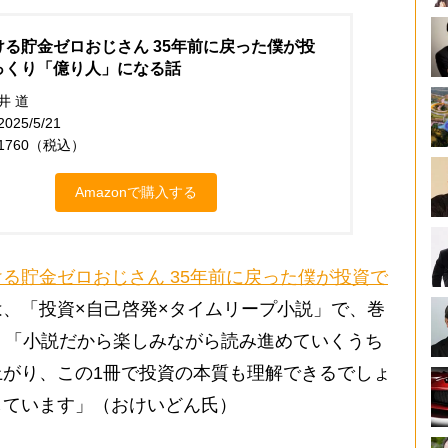
ける貯金ゼロおじさん 35年前に戻った僕が投
っくり「億り人」になる話
井 道
25/5/21
1760（税込）
Amazonで購入する
る貯金ゼロおじさん 35年前に戻った僕が投資で
は、「投資×自己啓発×タイムリープ小説」で、巻
。「小説だから楽しみながら読み進めていくうち
がり、この1冊で投資の本質も理解できるでしょ
しています」（おけいどん氏）