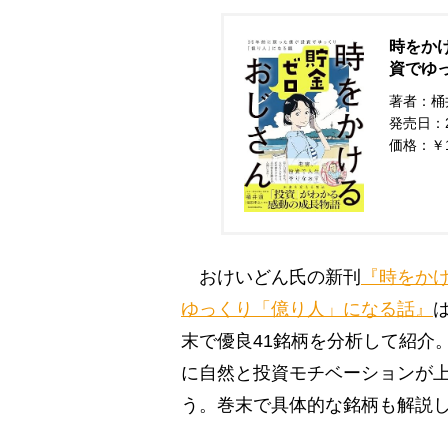
時をか
資でゆ
著者：桶
発売日：20
価格：￥
おけいどん氏の新刊
『時をかけ
ゆっくり「億り人」になる話』
末で優良41銘柄を分析して紹介
に自然と投資モチベーションが上
う。巻末で具体的な銘柄も解説