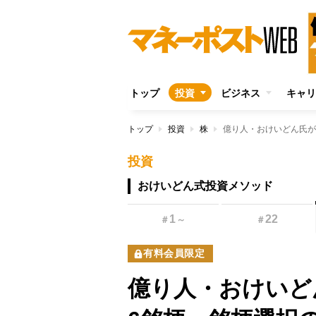
トップ
投資
ビジネス
キャリ
トップ
投資
株
投資
おけいどん式投資メソッド
1
22
＃
～
＃
有料会員限定
億り人・おけいど