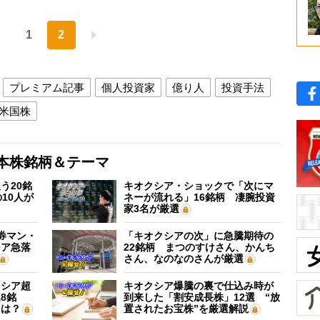
1
2
プレミアム記事
個人投資家
億り人
投資手法
米国株
本株銘柄＆テーマ
う20銘
キオクシア・ショックで「次にマ
10人が
ネーが流れる」16銘柄 凄腕投資
家3名が厳選
証券マン・
「キオクシアの次」に急騰期待の
シア急落
22銘柄 まつのすけさん、かんち
さん、なのなのさんが厳選
クシア超
キオクシア爆騰の裏で仕込み時が
8銘
到来した「割安成長株」12選 “放
”は？
置されたお宝株”を厳選解説