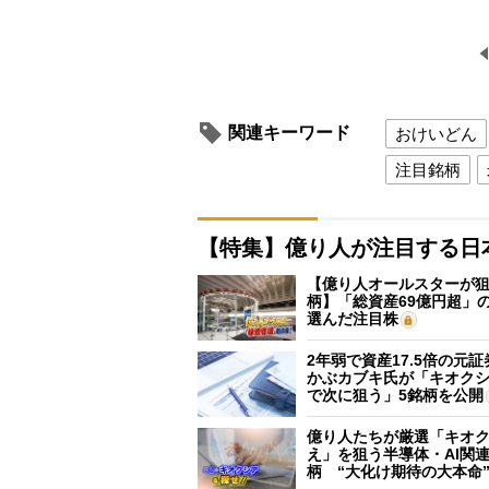
関連キーワード
おけいどん
注目銘柄
【特集】億り人が注目する日
【億り人オールスターが狙
柄】「総資産69億円超」の
選んだ注目株
2年弱で資産17.5倍の元
かぶカブキ氏が「キオク
で次に狙う」5銘柄を公開
億り人たちが厳選「キオ
え」を狙う半導体・AI関連
柄 “大化け期待の大本命