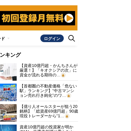
ンド
ログイン
ンキング
【資産10億円超・かんちさんが
厳選！】「キオクシアの次」に
資金が流れる期待の…
【首都圏の不動産価格「危ない
駅」ランキング】“中古マンシ
ョン売れ行き鈍化”のワ…
【億り人オールスターが狙う20
銘柄】「総資産69億円超」90歳
現役トレーダーから“1…
資産10億円超の投資家が明か