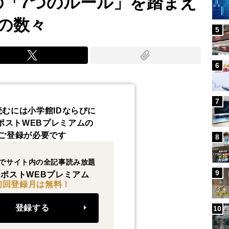
の「7つのルール」を踏まえ
の数々
5
6
7
読むには小学館IDならびに
ポストWEBプレミアムの
ご登録が必要です
8
でサイト内の全記事読み放題
9
ポストWEBプレミアム
初回登録月は無料！
登録する
10