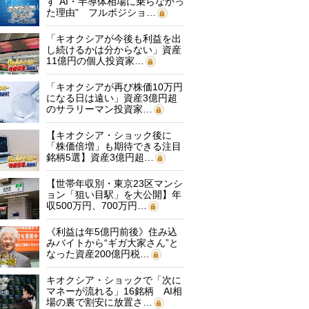
す“AI・半導体相場に乗らなかっ
た理由” フルポジショ…
「キオクシアが今後も利益を出
し続けるかは分からない」資産
11億円の個人投資家…
「キオクシアが再び株価10万円
になる日は遠い」資産3億円超
のサラリーマン投資家…
【キオクシア・ショック後に
「株価倍増」も期待できる注目
銘柄5選】資産3億円超…
【世帯年収別・東京23区マンシ
ョン「狙い目駅」を大公開】年
収500万円、700万円…
《利益は年5億円前後》住み込
みバイトから“ギガ大家さん”と
なった資産200億円税…
キオクシア・ショックで「次に
マネーが流れる」16銘柄 AI相
場の裏で割安に放置さ…