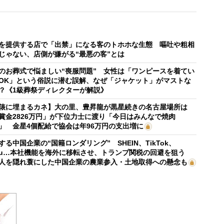
を提供する店で「出禁」になる客のトホホな生態 嘔吐や粗相
じゃない、店側が嫌がる“最悪の客”とは
のお葬式で悩ましい“喪服問題” 女性は「ワンピースを着てい
OK」という俗説に潜む誤解、なぜ「ジャケット」がマストな
？《1級葬祭ディレクターが解説》
俵に埋まるカネ】大の里、豊昇龍が黒星続きの名古屋場所は
賞金2826万円」が下位力士に渡り「今日はみんなで焼肉
」 金星4個配給で協会は年96万円の支出増に
する中国企業の“国籍ロンダリング” SHEIN、TikTok、
mu…本社機能を海外に移転させ、トランプ関税の回避を狙う
人を隠れ蓑にした中国企業の農業参入・土地取得への懸念も