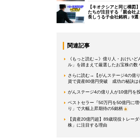
【キオクシアと同じ構図
たちが注目する「親会社
長しうる子会社銘柄」9選
関連記事
《もっと読む→》億り人・おけいど
ル」を踏まえて厳選したお宝株の数
さらに読む→【がんステージ4の億
資で資産80億円突破 成功の秘訣は
がんステージ4の億り人が10億円を
ベストセラー『50万円を50億円に
り」で大幅上昇期待の5銘柄
【資産20億円超】89歳現役トレー
株」に注目する理由