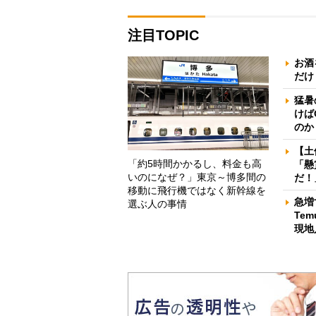
注目TOPIC
お酒
だけ
猛暑
けば
のか
【土
「約5時間かかるし、料金も高
「懸
いのになぜ？」東京～博多間の
だ！
移動に飛行機ではなく新幹線を
急増
選ぶ人の事情
Te
現地