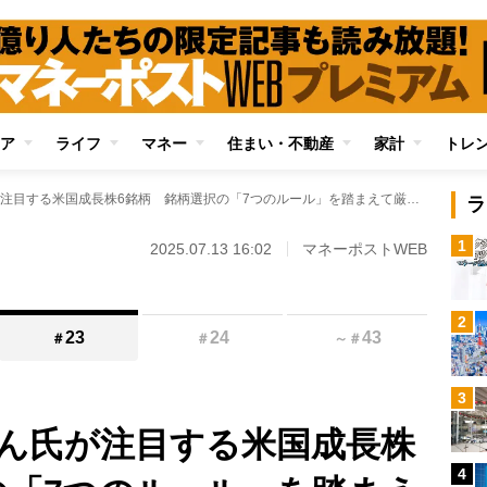
ア
ライフ
マネー
住まい・不動産
家計
トレ
億り人・おけいどん氏が注目する米国成長株6銘柄 銘柄選択の「7つのルール」を踏まえて厳選したお宝株の数々
ラ
1
2025.07.13 16:02
マネーポストWEB
2
23
24
43
＃
＃
～
＃
3
ん氏が注目する米国成長株
4