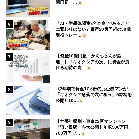
億円超・…
「AI・半導体関連が“本命”であること
6
に変わりはない」資産20億円超の90歳
現役トレー…
【資産10億円超・かんちさんが厳
7
選！】「キオクシアの次」に資金が流
れる期待の高…
《2年弱で資産17.5倍の元証券マンが
8
「キオクシア急落で次に狙う」5銘柄を
公開》10…
【世帯年収別・東京23区マンション
9
「狙い目駅」を大公開】年収500万円、
700万円で…