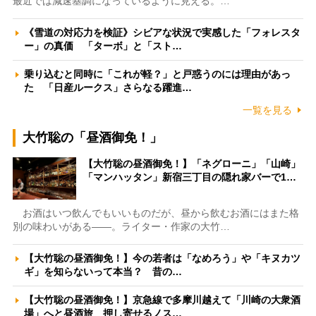
最近では減速基調になっているように見える。…
《雪道の対応力を検証》シビアな状況で実感した「フォレスタ
ー」の真価 「ターボ」と「スト…
乗り込むと同時に「これが軽？」と戸惑うのには理由があっ
た 「日産ルークス」さらなる躍進…
一覧を見る
大竹聡の「昼酒御免！」
【大竹聡の昼酒御免！】「ネグローニ」「山崎」
「マンハッタン」新宿三丁目の隠れ家バーで1…
お酒はいつ飲んでもいいものだが、昼から飲むお酒にはまた格
別の味わいがある――。ライター・作家の大竹…
【大竹聡の昼酒御免！】今の若者は「なめろう」や「キヌカツ
ギ」を知らないって本当？ 昔の…
【大竹聡の昼酒御免！】京急線で多摩川越えて「川崎の大衆酒
場」へと昼酒旅 押し寄せるノス…