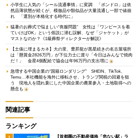
小学生に人気の「シール流通事情」に変調 「ボンドロ」は依
然品薄状態が続くが、模倣品や類似品が大量流通し一部で値崩
れ 「選別が本格化する時代に」
猛暑のお葬式で悩ましい“喪服問題” 女性は「ワンピースを着
ていけばOK」という俗説に潜む誤解、なぜ「ジャケット」が
マストなのか？《1級葬祭ディレクターが解説》
【土俵に埋まるカネ】大の里、豊昇龍が黒星続きの名古屋場所
は「懸賞金2826万円」が下位力士に渡り「今日はみんなで焼肉
だ！」 金星4個配給で協会は年96万円の支出増に
急増する中国企業の“国籍ロンダリング” SHEIN、TikTok、
Temu…本社機能を海外に移転させ、トランプ関税の回避を狙
う 現地人を隠れ蓑にした中国企業の農業参入・土地取得への
懸念も
関連記事
ランキング
【首都圏の不動産価格「危ない駅」ラ
1