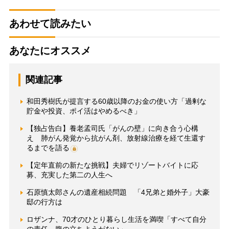
あわせて読みたい
あなたにオススメ
関連記事
和田秀樹氏が提言する60歳以降のお金の使い方「過剰な
貯金や投資、ポイ活はやめるべき」
【独占告白】養老孟司氏「がんの壁」に向き合う心構
え 肺がん発覚から抗がん剤、放射線治療を経て生還す
るまでを語る
【定年直前の新たな挑戦】夫婦でリゾートバイトに応
募、充実した第二の人生へ
石原慎太郎さんの遺産相続問題 「4兄弟と婚外子」大豪
邸の行方は
ロザンナ、70才のひとり暮らし生活を満喫「すべて自分