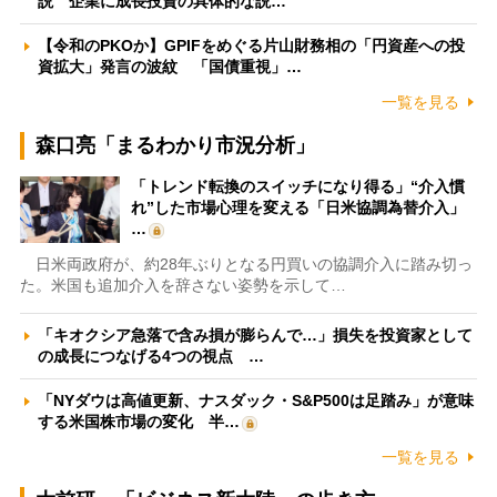
説 企業に成長投資の具体的な説…
【令和のPKOか】GPIFをめぐる片山財務相の「円資産への投
資拡大」発言の波紋 「国債重視」…
一覧を見る
森口亮「まるわかり市況分析」
「トレンド転換のスイッチになり得る」“介入慣
れ”した市場心理を変える「日米協調為替介入」
…
日米両政府が、約28年ぶりとなる円買いの協調介入に踏み切っ
た。米国も追加介入を辞さない姿勢を示して…
「キオクシア急落で含み損が膨らんで…」損失を投資家として
の成長につなげる4つの視点 …
「NYダウは高値更新、ナスダック・S&P500は足踏み」が意味
する米国株市場の変化 半…
一覧を見る