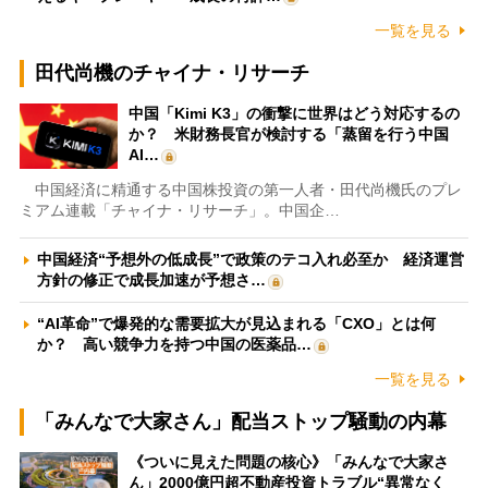
一覧を見る
田代尚機のチャイナ・リサーチ
中国「Kimi K3」の衝撃に世界はどう対応するの
か？ 米財務長官が検討する「蒸留を行う中国
AI…
中国経済に精通する中国株投資の第一人者・田代尚機氏のプレ
ミアム連載「チャイナ・リサーチ」。中国企…
中国経済“予想外の低成長”で政策のテコ入れ必至か 経済運営
方針の修正で成長加速が予想さ…
“AI革命”で爆発的な需要拡大が見込まれる「CXO」とは何
か？ 高い競争力を持つ中国の医薬品…
一覧を見る
「みんなで大家さん」配当ストップ騒動の内幕
《ついに見えた問題の核心》「みんなで大家さ
ん」2000億円超不動産投資トラブル“異常なく