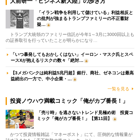
大前研一「ビジネス新大陸」の歩き方
「イラン戦争を利用して儲けている」利益相反と
の批判が強まるトランプファミリーの不正蓄財
疑…
トランプ大統領のファミリー信託が今年1～3月に3000回以上も
の証券取引を行っていたことが明らかになり…
「いつ暴発してもおかしくはない」イーロン・マスク氏とスペ
ースXが抱えるリスクの数々「絶対…
【3メガバンクは純利益5兆円超】銀行、商社、ゼネコンは最高
益続出の一方で、中小企業・…
一覧を見る
投資ノウハウ満載コミック「俺がカブ番長！」
「売り時」を逃さないトレンド見極め術 投資コ
ミック「俺がカブ番長！」【第11回】
かつて投資情報雑誌「マネーポスト」にて、圧倒的な情報量が