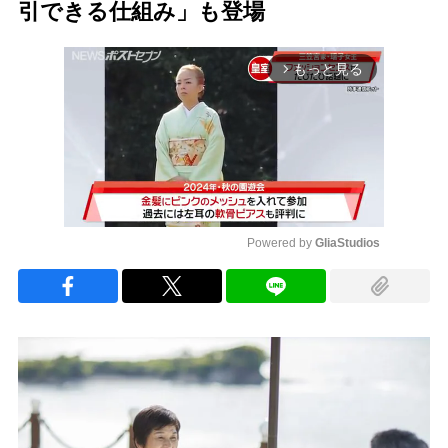
引できる仕組み」も登場
もっと見る
arrow_forward_ios
Powered by 
GliaStudios
Mute