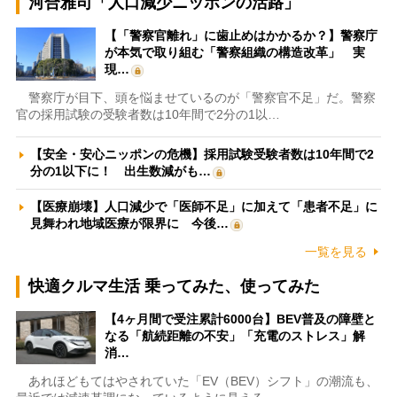
河合雅司「人口減少ニッポンの活路」
【「警察官離れ」に歯止めはかかるか？】警察庁
が本気で取り組む「警察組織の構造改革」 実
現…
警察庁が目下、頭を悩ませているのが「警察官不足」だ。警察
官の採用試験の受験者数は10年間で2分の1以…
【安全・安心ニッポンの危機】採用試験受験者数は10年間で2
分の1以下に！ 出生数減がも…
【医療崩壊】人口減少で「医師不足」に加えて「患者不足」に
見舞われ地域医療が限界に 今後…
一覧を見る
快適クルマ生活 乗ってみた、使ってみた
【4ヶ月間で受注累計6000台】BEV普及の障壁と
なる「航続距離の不安」「充電のストレス」解
消…
あれほどもてはやされていた「EV（BEV）シフト」の潮流も、