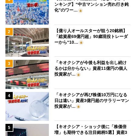
ンキング】“中古マンション売れ行き鈍
化”のワー…
【億り人オールスターが狙う20銘柄】
2
「総資産69億円超」90歳現役トレーダ
ーから“10…
「キオクシアが今後も利益を出し続け
3
るかは分からない」資産11億円の個人
投資家が…
「キオクシアが再び株価10万円になる
4
日は遠い」資産3億円超のサラリーマン
投資家が…
【キオクシア・ショック後に「株価倍
5
増」も期待できる注目銘柄5選】資産3