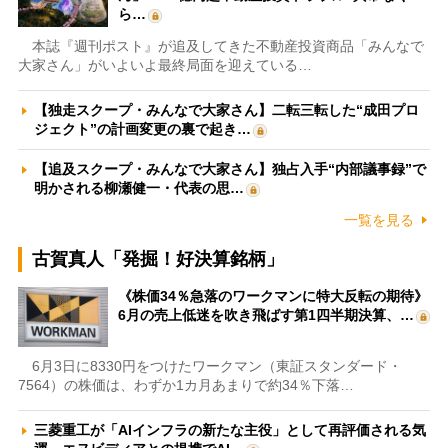
ら…
本誌『週刊ポスト』が追及してきた不動産投資商品「みんなで
大家さん」がいよいよ最終局面を迎えている…
【独走スクープ・みんなで大家さん】二転三転した“成田プロ
ジェクト”の計画変更の裏で起き…
【追及スクープ・みんなで大家さん】独占入手“内部議事録”で
明かされる柳瀬健一・代表の思…
一覧を見る
古賀真人「発掘！好決算銘柄」
《株価34％急落のワークマンに特大反転の期待》
6月の売上低迷を吹き飛ばす第1四半期決算、…
6月3日に8330円をつけたワークマン（東証スタンダード・
7564）の株価は、わずか1カ月あまりで約34％下落…
三菱重工が「AIインフラの新たな主役」として再評価される気