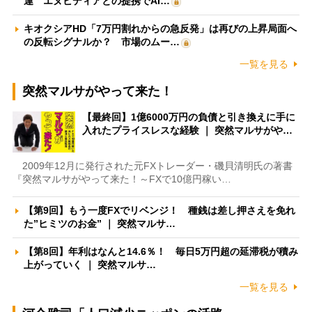
運 エヌビディアとの提携でAI…
キオクシアHD「7万円割れからの急反発」は再びの上昇局面へ
の反転シグナルか？ 市場のムー…
一覧を見る
突然マルサがやって来た！
【最終回】1億6000万円の負債と引き換えに手に
入れたプライスレスな経験 ｜ 突然マルサがや…
2009年12月に発行された元FXトレーダー・磯貝清明氏の著書
『突然マルサがやって来た！～FXで10億円稼い…
【第9回】もう一度FXでリベンジ！ 種銭は差し押さえを免れ
た”ヒミツのお金” ｜ 突然マルサ…
【第8回】年利はなんと14.6％！ 毎日5万円超の延滞税が積み
上がっていく ｜ 突然マルサ…
一覧を見る