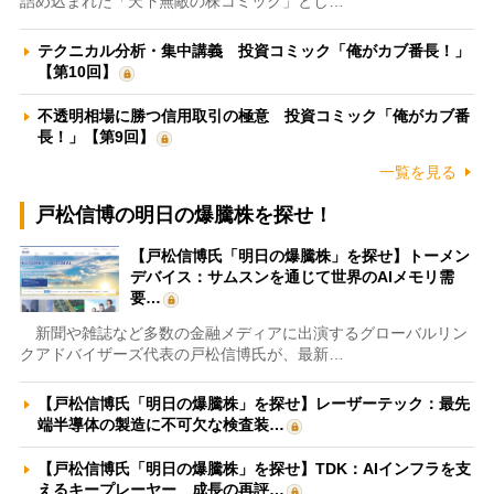
詰め込まれた「天下無敵の株コミック」とし…
テクニカル分析・集中講義 投資コミック「俺がカブ番長！」
【第10回】
不透明相場に勝つ信用取引の極意 投資コミック「俺がカブ番
長！」【第9回】
一覧を見る
戸松信博の明日の爆騰株を探せ！
【戸松信博氏「明日の爆騰株」を探せ】トーメン
デバイス：サムスンを通じて世界のAIメモリ需
要…
新聞や雑誌など多数の金融メディアに出演するグローバルリン
クアドバイザーズ代表の戸松信博氏が、最新…
【戸松信博氏「明日の爆騰株」を探せ】レーザーテック：最先
端半導体の製造に不可欠な検査装…
【戸松信博氏「明日の爆騰株」を探せ】TDK：AIインフラを支
えるキープレーヤー 成長の再評…