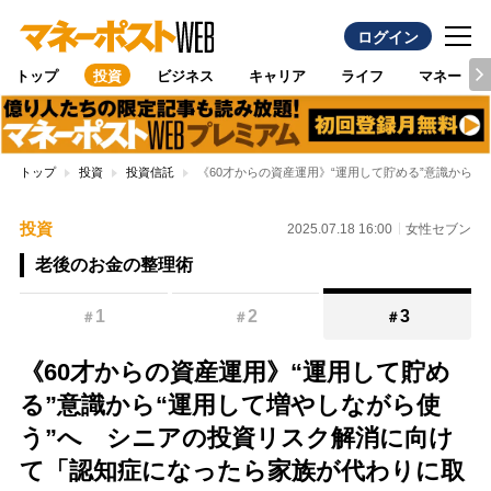
ログイン
トップ
投資
ビジネス
キャリア
ライフ
マネー
トップ
投資
投資信託
《60才からの資産運用》“運用して貯める”意識から
投資
2025.07.18 16:00
女性セブン
老後のお金の整理術
1
2
3
＃
＃
＃
《60才からの資産運用》“運用して貯め
る”意識から“運用して増やしながら使
う”へ シニアの投資リスク解消に向け
て「認知症になったら家族が代わりに取