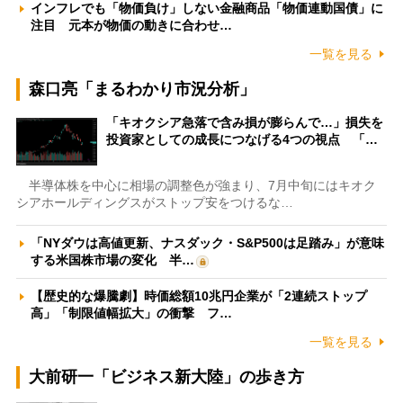
インフレでも「物価負け」しない金融商品「物価連動国債」に
注目 元本が物価の動きに合わせ…
一覧を見る
森口亮「まるわかり市況分析」
「キオクシア急落で含み損が膨らんで…」損失を
投資家としての成長につなげる4つの視点 「…
半導体株を中心に相場の調整色が強まり、7月中旬にはキオク
シアホールディングスがストップ安をつけるな…
「NYダウは高値更新、ナスダック・S&P500は足踏み」が意味
する米国株市場の変化 半…
【歴史的な爆騰劇】時価総額10兆円企業が「2連続ストップ
高」「制限値幅拡大」の衝撃 フ…
一覧を見る
大前研一「ビジネス新大陸」の歩き方