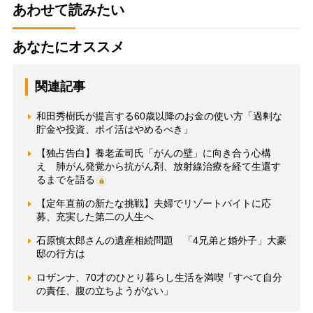
あわせて読みたい
あなたにオススメ
関連記事
和田秀樹氏が提言する60歳以降のお金の使い方「過剰な
貯金や投資、ポイ活はやめるべき」
【独占告白】養老孟司氏「がんの壁」に向き合う心構
え 肺がん発覚から抗がん剤、放射線治療を経て生還す
るまでを語る
【定年直前の新たな挑戦】夫婦でリゾートバイトに応
募、充実した第二の人生へ
石原慎太郎さんの遺産相続問題 「4兄弟と婚外子」大豪
邸の行方は
ロザンナ、70才のひとり暮らし生活を満喫「すべて自分
の責任、腹の立ちようがない」