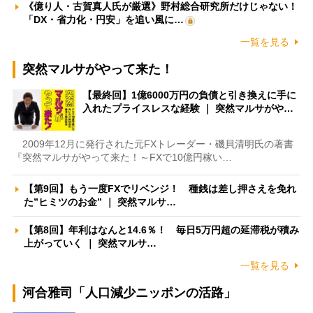
《億り人・古賀真人氏が厳選》野村総合研究所だけじゃない！
「DX・省力化・円安」を追い風に…
一覧を見る
突然マルサがやって来た！
【最終回】1億6000万円の負債と引き換えに手に
入れたプライスレスな経験 ｜ 突然マルサがや…
2009年12月に発行された元FXトレーダー・磯貝清明氏の著書
『突然マルサがやって来た！～FXで10億円稼い…
【第9回】もう一度FXでリベンジ！ 種銭は差し押さえを免れ
た”ヒミツのお金” ｜ 突然マルサ…
【第8回】年利はなんと14.6％！ 毎日5万円超の延滞税が積み
上がっていく ｜ 突然マルサ…
一覧を見る
河合雅司「人口減少ニッポンの活路」