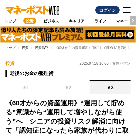
ログイン
トップ
投資
ビジネス
キャリア
ライフ
マネー
トップ
投資
投資信託
《60才からの資産運用》“運用して貯める”意識から
投資
2025.07.18 16:00
女性セブン
老後のお金の整理術
1
2
3
＃
＃
＃
《60才からの資産運用》“運用して貯め
る”意識から“運用して増やしながら使
う”へ シニアの投資リスク解消に向け
て「認知症になったら家族が代わりに取