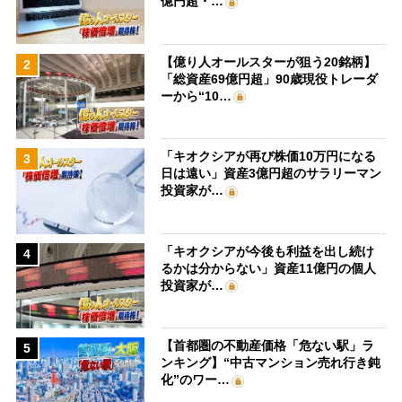
億円超・…
【億り人オールスターが狙う20銘柄】
2
「総資産69億円超」90歳現役トレーダ
ーから“10…
「キオクシアが再び株価10万円になる
3
日は遠い」資産3億円超のサラリーマン
投資家が…
「キオクシアが今後も利益を出し続け
4
るかは分からない」資産11億円の個人
投資家が…
【首都圏の不動産価格「危ない駅」ラ
5
ンキング】“中古マンション売れ行き鈍
化”のワー…