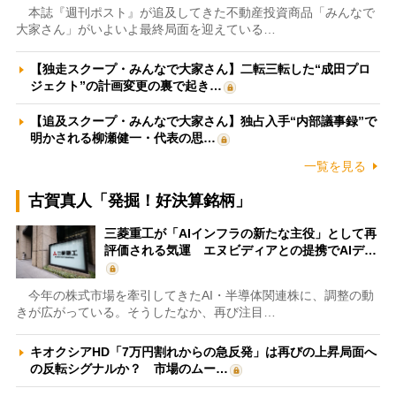
本誌『週刊ポスト』が追及してきた不動産投資商品「みんなで
大家さん」がいよいよ最終局面を迎えている…
【独走スクープ・みんなで大家さん】二転三転した“成田プロ
ジェクト”の計画変更の裏で起き…
【追及スクープ・みんなで大家さん】独占入手“内部議事録”で
明かされる柳瀬健一・代表の思…
一覧を見る
古賀真人「発掘！好決算銘柄」
三菱重工が「AIインフラの新たな主役」として再
評価される気運 エヌビディアとの提携でAIデ…
今年の株式市場を牽引してきたAI・半導体関連株に、調整の動
きが広がっている。そうしたなか、再び注目…
キオクシアHD「7万円割れからの急反発」は再びの上昇局面へ
の反転シグナルか？ 市場のムー…