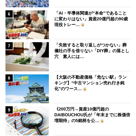
「AI・半導体関連が“本命”であること
6
に変わりはない」資産20億円超の90歳
現役トレー…
「失敗すると取り返しがつかない」葬
7
儀社の手を借りない「DIY葬」の落とし
穴 素人には…
【大阪の不動産価格「危ない駅」ラン
8
キング】“中古マンション売れ行き鈍
化”のワース…
《200万円→資産10億円超の
9
DAIBOUCHOU氏が「年末までに株価倍
増期待」の5銘柄を公…