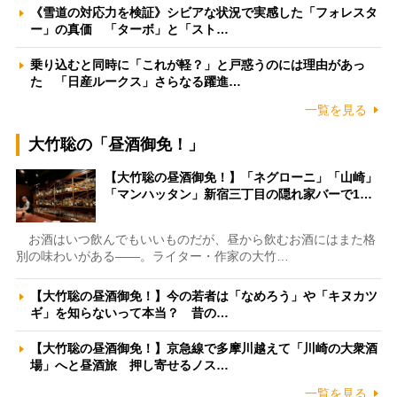
《雪道の対応力を検証》シビアな状況で実感した「フォレスタ
ー」の真価 「ターボ」と「スト…
乗り込むと同時に「これが軽？」と戸惑うのには理由があっ
た 「日産ルークス」さらなる躍進…
一覧を見る
大竹聡の「昼酒御免！」
【大竹聡の昼酒御免！】「ネグローニ」「山崎」
「マンハッタン」新宿三丁目の隠れ家バーで1…
お酒はいつ飲んでもいいものだが、昼から飲むお酒にはまた格
別の味わいがある――。ライター・作家の大竹…
【大竹聡の昼酒御免！】今の若者は「なめろう」や「キヌカツ
ギ」を知らないって本当？ 昔の…
【大竹聡の昼酒御免！】京急線で多摩川越えて「川崎の大衆酒
場」へと昼酒旅 押し寄せるノス…
一覧を見る