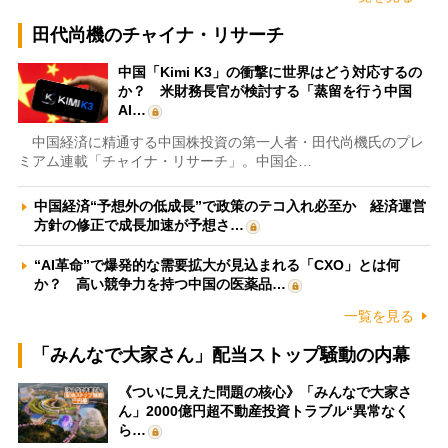
田代尚機のチャイナ・リサーチ
中国「Kimi K3」の衝撃に世界はどう対応するの
か？ 米財務長官が検討する「蒸留を行う中国
AI…
中国経済に精通する中国株投資の第一人者・田代尚機氏のプレ
ミアム連載「チャイナ・リサーチ」。中国企…
中国経済“予想外の低成長”で政策のテコ入れ必至か 経済運営
方針の修正で成長加速が予想さ…
“AI革命”で爆発的な需要拡大が見込まれる「CXO」とは何
か？ 高い競争力を持つ中国の医薬品…
一覧を見る
「みんなで大家さん」配当ストップ騒動の内幕
《ついに見えた問題の核心》「みんなで大家さ
ん」2000億円超不動産投資トラブル“異常なく
ら…