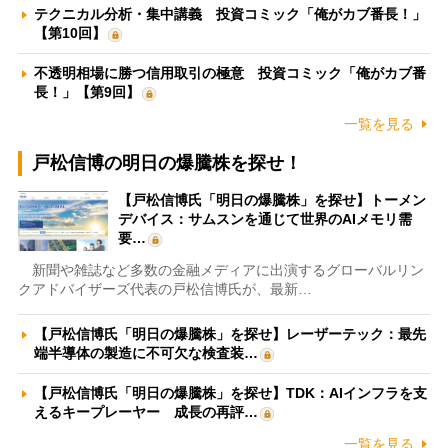
テクニカル分析・集中講義 投資コミック「俺がカブ番長！」
【第10回】
不透明相場に勝つ信用取引の極意 投資コミック「俺がカブ番
長！」【第9回】
一覧を見る
戸松信博の明日の爆騰株を探せ！
【戸松信博氏「明日の爆騰株」を探せ】トーメン
デバイス：サムスンを通じて世界のAIメモリ需
要…
新聞や雑誌など多数の金融メディアに出演するグローバルリン
クアドバイザーズ代表の戸松信博氏が、最新…
【戸松信博氏「明日の爆騰株」を探せ】レーザーテック：最先
端半導体の製造に不可欠な検査装…
【戸松信博氏「明日の爆騰株」を探せ】TDK：AIインフラを支
えるキープレーヤー 成長の再評…
一覧を見る