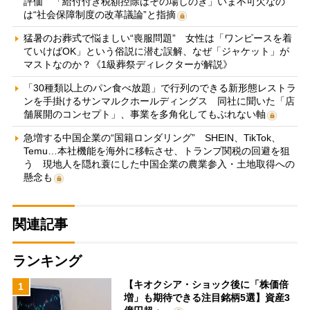
評価 「給付付き税額控除はその場しのぎ」いま不可欠なの
は“社会保障制度の改革議論”と指摘
猛暑のお葬式で悩ましい“喪服問題” 女性は「ワンピースを着
ていけばOK」という俗説に潜む誤解、なぜ「ジャケット」が
マストなのか？《1級葬祭ディレクターが解説》
「30種類以上のパン食べ放題」で行列のできる新形態レストラ
ンを手掛けるサンマルクホールディングス 同社に聞いた「店
舗展開のコンセプト」、事業を多角化してもぶれない軸
急増する中国企業の“国籍ロンダリング” SHEIN、TikTok、
Temu…本社機能を海外に移転させ、トランプ関税の回避を狙
う 現地人を隠れ蓑にした中国企業の農業参入・土地取得への
懸念も
関連記事
ランキング
【キオクシア・ショック後に「株価倍
1
増」も期待できる注目銘柄5選】資産3