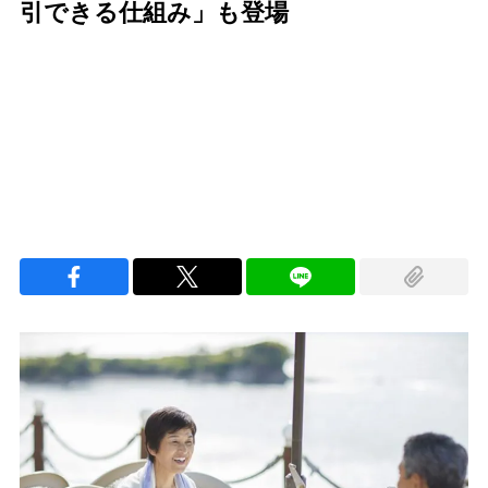
引できる仕組み」も登場
Loaded
:
96.26%
/
Unmute