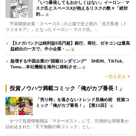
「いつ暴発してもおかしくはない」イーロン・マ
スク氏とスペースXが抱えるリスクの数々「絶対
的…
宇宙開発企業「スペースX」の上場で史上初の「兆万長者（ト
リリオネア）」となったイーロン・マスク氏。…
【3メガバンクは純利益5兆円超】銀行、商社、ゼネコンは最高
益続出の一方で、中小企業・…
急増する中国企業の“国籍ロンダリング” SHEIN、TikTok、
Temu…本社機能を海外に移転させ…
一覧を見る
投資ノウハウ満載コミック「俺がカブ番長！」
「売り時」を逃さないトレンド見極め術 投資コ
ミック「俺がカブ番長！」【第11回】
かつて投資情報雑誌「マネーポスト」にて、圧倒的な情報量が
詰め込まれた「天下無敵の株コミック」とし…