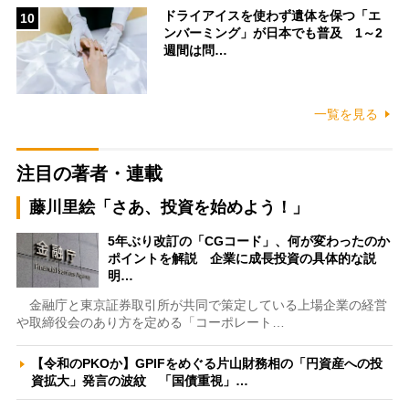
ドライアイスを使わず遺体を保つ「エ
10
ンバーミング」が日本でも普及 1～2
週間は問…
一覧を見る
注目の著者・連載
藤川里絵「さあ、投資を始めよう！」
5年ぶり改訂の「CGコード」、何が変わったのか
ポイントを解説 企業に成長投資の具体的な説
明…
金融庁と東京証券取引所が共同で策定している上場企業の経営
や取締役会のあり方を定める「コーポレート…
【令和のPKOか】GPIFをめぐる片山財務相の「円資産への投
資拡大」発言の波紋 「国債重視」…