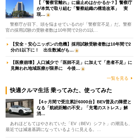
【「警察官離れ」に歯止めはかかるか？】警察庁
が本気で取り組む「警察組織の構造改革」 実
現…
警察庁が目下、頭を悩ませているのが「警察官不足」だ。警察
官の採用試験の受験者数は10年間で2分の1以…
【安全・安心ニッポンの危機】採用試験受験者数は10年間で2
分の1以下に！ 出生数減がも…
【医療崩壊】人口減少で「医師不足」に加えて「患者不足」に
見舞われ地域医療が限界に 今後…
一覧を見る
快適クルマ生活 乗ってみた、使ってみた
【4ヶ月間で受注累計6000台】BEV普及の障壁と
なる「航続距離の不安」「充電のストレス」解
消…
あれほどもてはやされていた「EV（BEV）シフト」の潮流も、
最近では減速基調になっているように見える。…