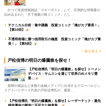
かつて投資情報雑誌「マネーポスト」にて、圧倒的な情報量が
詰め込まれた「天下無敵の株コミック」とし…
テクニカル分析・集中講義 投資コミック「俺がカブ番長！」
【第10回】
不透明相場に勝つ信用取引の極意 投資コミック「俺がカブ番
長！」【第9回】
一覧を見る
戸松信博の明日の爆騰株を探せ！
【戸松信博氏「明日の爆騰株」を探せ】トーメン
デバイス：サムスンを通じて世界のAIメモリ需
要…
新聞や雑誌など多数の金融メディアに出演するグローバルリン
クアドバイザーズ代表の戸松信博氏が、最新…
【戸松信博氏「明日の爆騰株」を探せ】レーザーテック：最先
端半導体の製造に不可欠な検査装…