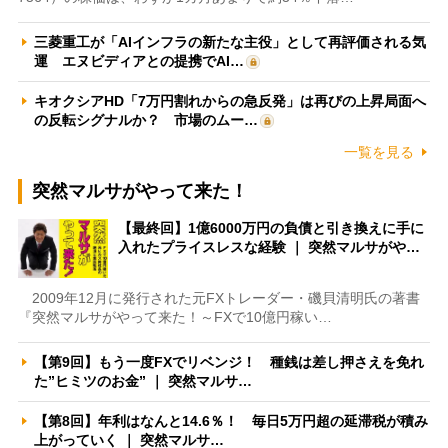
三菱重工が「AIインフラの新たな主役」として再評価される気
運 エヌビディアとの提携でAI…
キオクシアHD「7万円割れからの急反発」は再びの上昇局面へ
の反転シグナルか？ 市場のムー…
一覧を見る
突然マルサがやって来た！
【最終回】1億6000万円の負債と引き換えに手に
入れたプライスレスな経験 ｜ 突然マルサがや…
2009年12月に発行された元FXトレーダー・磯貝清明氏の著書
『突然マルサがやって来た！～FXで10億円稼い…
【第9回】もう一度FXでリベンジ！ 種銭は差し押さえを免れ
た”ヒミツのお金” ｜ 突然マルサ…
【第8回】年利はなんと14.6％！ 毎日5万円超の延滞税が積み
上がっていく ｜ 突然マルサ…