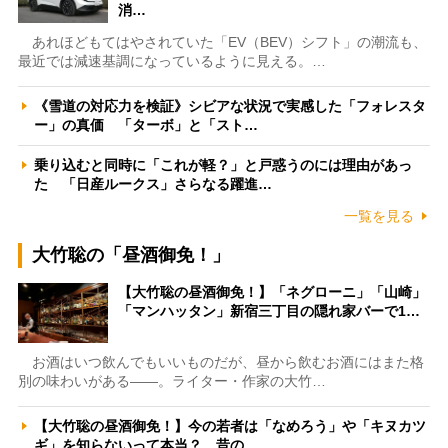
消…
あれほどもてはやされていた「EV（BEV）シフト」の潮流も、
最近では減速基調になっているように見える。…
《雪道の対応力を検証》シビアな状況で実感した「フォレスタ
ー」の真価 「ターボ」と「スト…
乗り込むと同時に「これが軽？」と戸惑うのには理由があっ
た 「日産ルークス」さらなる躍進…
一覧を見る
大竹聡の「昼酒御免！」
【大竹聡の昼酒御免！】「ネグローニ」「山崎」
「マンハッタン」新宿三丁目の隠れ家バーで1…
お酒はいつ飲んでもいいものだが、昼から飲むお酒にはまた格
別の味わいがある――。ライター・作家の大竹…
【大竹聡の昼酒御免！】今の若者は「なめろう」や「キヌカツ
ギ」を知らないって本当？ 昔の…