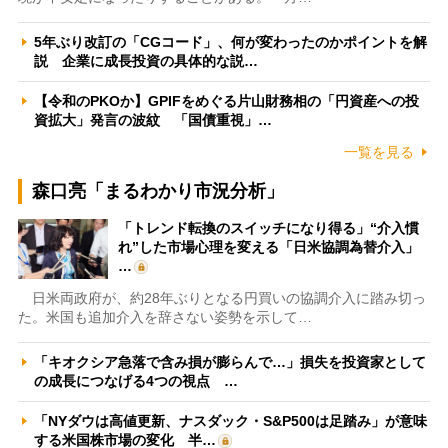
5年ぶり改訂の「CGコード」、何が変わったのかポイントを解
説 企業に成長投資の具体的な説…
【令和のPKOか】GPIFをめぐる片山財務相の「円資産への投
資拡大」発言の波紋 「国債重視」…
一覧を見る
森口亮「まるわかり市況分析」
「トレンド転換のスイッチになり得る」“介入慣
れ”した市場心理を変える「日米協調為替介入」
…
日米両政府が、約28年ぶりとなる円買いの協調介入に踏み切っ
た。米国も追加介入を辞さない姿勢を示して…
「キオクシア急落で含み損が膨らんで…」損失を投資家として
の成長につなげる4つの視点 …
「NYダウは高値更新、ナスダック・S&P500は足踏み」が意味
する米国株市場の変化 半…