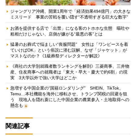
ジャングリア沖縄、開業1周年で「経済効果494億円」の大きな
ミスリード 事業の苦戦を覆い隠す“不透明すぎる巨大な数字”
お酒を提供する店で「出禁」になる客のトホホな生態 嘔吐や
粗相だけじゃない、店側が嫌がる“最悪の客”とは
猛暑のお葬式で悩ましい“喪服問題” 女性は「ワンピースを着
ていけばOK」という俗説に潜む誤解、なぜ「ジャケット」が
マストなのか？《1級葬祭ディレクターが解説》
《商社の大学別就職者数ランキングを解剖》三菱商事、三井物
産、住友商事への就職者は「東大・早大・慶大で約6割」の現
実 3大学以外で強い大学はどこか
急増する中国企業の“国籍ロンダリング” SHEIN、TikTok、
Temu…本社機能を海外に移転させ、トランプ関税の回避を狙
う 現地人を隠れ蓑にした中国企業の農業参入・土地取得への
懸念も
関連記事