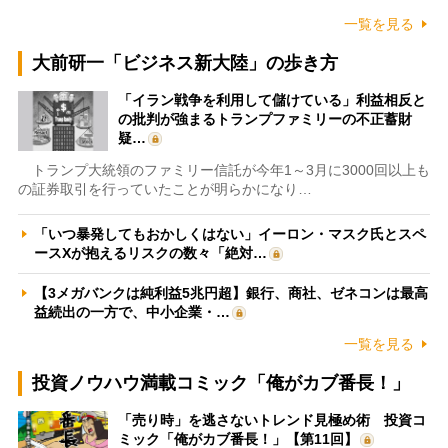
一覧を見る
大前研一「ビジネス新大陸」の歩き方
「イラン戦争を利用して儲けている」利益相反と
の批判が強まるトランプファミリーの不正蓄財
疑…
トランプ大統領のファミリー信託が今年1～3月に3000回以上も
の証券取引を行っていたことが明らかになり…
「いつ暴発してもおかしくはない」イーロン・マスク氏とスペ
ースXが抱えるリスクの数々「絶対…
【3メガバンクは純利益5兆円超】銀行、商社、ゼネコンは最高
益続出の一方で、中小企業・…
一覧を見る
投資ノウハウ満載コミック「俺がカブ番長！」
「売り時」を逃さないトレンド見極め術 投資コ
ミック「俺がカブ番長！」【第11回】