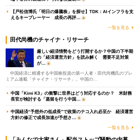
【戸松信博氏「明日の爆騰株」を探せ】TDK：AIインフラを支
えるキープレーヤー 成長の再評…
一覧を見る
田代尚機のチャイナ・リサーチ
厳しい経済情勢をどう打開するか？中国の下半期
の「経済運営方針」を読み解く 需要不足対策
が…
中国経済に精通する中国株投資の第一人者・田代尚機氏のプレ
ミアム連載「チャイナ・リサーチ」。中国の…
中国「Kimi K3」の衝撃に世界はどう対応するのか？ 米財務
長官が検討する「蒸留を行う中国…
中国経済“予想外の低成長”で政策のテコ入れ必至か 経済運営
方針の修正で成長加速が予想さ…
一覧を見る
「みんなで大家さん」配当ストップ騒動の内幕