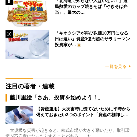
「北海道で知らない人はいない！」道
9
民熱愛のカップ焼きそば「やきそば弁
当」、最大の…
「キオクシアが再び株価10万円になる
10
日は遠い」資産3億円超のサラリーマン
投資家が…
一覧を見る
注目の著者・連載
藤川里絵「さあ、投資を始めよう！」
【資産運用】大災害時に慌てないために平時から
備えておきたい3つのポイント「資産の棚卸し…
大規模な災害が起きると、株式市場が大きく動いたり、取引環
境が不安定になったりすることがある。一方…