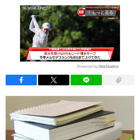
もっと見る
arrow_forward_ios
Powered by 
GliaStudios
Mute