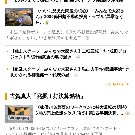
《ついに見えた問題の核心》「みんなで大家さ
ん」2000億円超不動産投資トラブル“異常なく
ら…
本誌『週刊ポスト』が追及してきた不動産投資商品「みんなで
大家さん」がいよいよ最終局面を迎えている…
【独走スクープ・みんなで大家さん】二転三転した“成田プロ
ジェクト”の計画変更の裏で起き…
【追及スクープ・みんなで大家さん】独占入手“内部議事録”で
明かされる柳瀬健一・代表の思…
一覧を見る
古賀真人「発掘！好決算銘柄」
《株価34％急落のワークマンに特大反転の期待》
6月の売上低迷を吹き飛ばす第1四半期決算、…
6月3日に8330円をつけたワークマン（東証スタンダード・
7564）の株価は、わずか1カ月あまりで約34％下落…