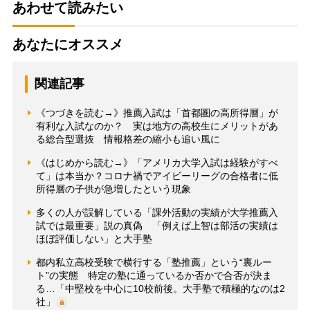
あわせて読みたい
あなたにオススメ
関連記事
《つづきを読む→》推薦入試は「首都圏の高所得層」が
有利な入試なのか？ 実は地方の高校生にメリットがあ
る総合型選抜 情報格差の縮小も追い風に
《はじめから読む→》「アメリカ大学入試は経験がすべ
て」は本当か？コロナ禍でアイビーリーグの合格者に低
所得層の子供が急増したという現象
多くの人が誤解している「課外活動の実績が大学推薦入
試では最重要」説の真偽 「例えば上智は部活の実績は
ほぼ評価しない」と大手塾
都内私立高校受験で横行する「塾推薦」という“裏ルー
ト”の実態 特定の塾に通っているか否かで合否が決ま
る…「中堅校を中心に10校前後。大手塾で積極的なのは2
社」