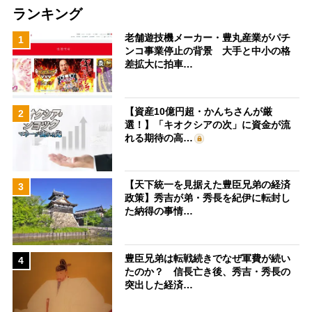
ランキング
老舗遊技機メーカー・豊丸産業がパチ
1
ンコ事業停止の背景 大手と中小の格
差拡大に拍車…
【資産10億円超・かんちさんが厳
2
選！】「キオクシアの次」に資金が流
れる期待の高…
【天下統一を見据えた豊臣兄弟の経済
3
政策】秀吉が弟・秀長を紀伊に転封し
た納得の事情…
豊臣兄弟は転戦続きでなぜ軍費が続い
4
たのか？ 信長亡き後、秀吉・秀長の
突出した経済…