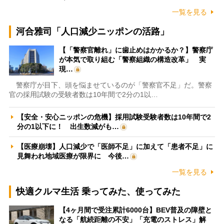
一覧を見る
河合雅司「人口減少ニッポンの活路」
【「警察官離れ」に歯止めはかかるか？】警察庁
が本気で取り組む「警察組織の構造改革」 実
現…
警察庁が目下、頭を悩ませているのが「警察官不足」だ。警察
官の採用試験の受験者数は10年間で2分の1以…
【安全・安心ニッポンの危機】採用試験受験者数は10年間で2
分の1以下に！ 出生数減がも…
【医療崩壊】人口減少で「医師不足」に加えて「患者不足」に
見舞われ地域医療が限界に 今後…
一覧を見る
快適クルマ生活 乗ってみた、使ってみた
【4ヶ月間で受注累計6000台】BEV普及の障壁と
なる「航続距離の不安」「充電のストレス」解