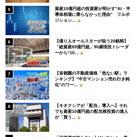
資産10億円超の投資家が明かす“AI・半
5
導体相場に乗らなかった理由” フルポ
ジション…
【億り人オールスターが狙う20銘柄】
6
「総資産69億円超」90歳現役トレーダ
ーから“10…
【首都圏の不動産価格「危ない駅」ラ
7
ンキング】“中古マンション売れ行き鈍
化”のワー…
【キオクシアが「配当」導入へ】それ
8
でも資産10億円超の配当株投資の達人
が「買う…