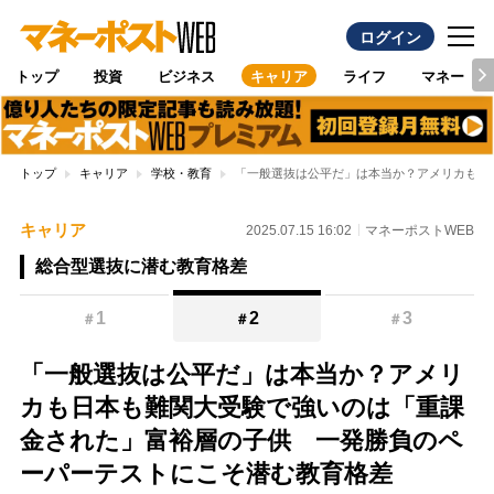
ログイン
トップ
投資
ビジネス
キャリア
ライフ
マネー
トップ
キャリア
学校・教育
「一般選抜は公平だ」は本当か？アメリカも日
キャリア
2025.07.15 16:02
マネーポストWEB
総合型選抜に潜む教育格差
1
2
3
＃
＃
＃
「一般選抜は公平だ」は本当か？アメリ
カも日本も難関大受験で強いのは「重課
金された」富裕層の子供 一発勝負のペ
ーパーテストにこそ潜む教育格差