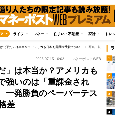
ア
ライフ
マネー
住まい・不動産
家計
トレ
「一般選抜は公平だ」は本当か？アメリカも日本も難関大受験で強いのは「重課金された」富裕層の子供 一発勝負のペーパーテストにこそ潜む教育格差
写真一覧
ラ
1
2025.07.15 16:02
マネーポストWEB
だ」は本当か？アメリカも
2
で強いのは「重課金され
 一発勝負のペーパーテス
3
格差
4