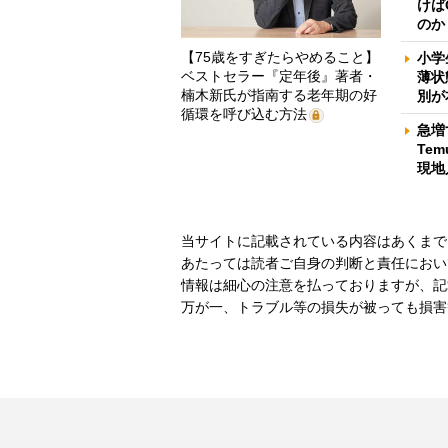
けば
のか
【75歳をすぎたらやめること】
小学
ベストセラー『定年後』著者・
薄状
楠木新氏が指南する老年期の好
別が
循環を呼び込む方法
急増
Te
現地
当サイトに記載されている内容はあくまで
あたっては読者ご自身の判断と責任におい
情報は細心の注意を払っておりますが、記
万が一、トラブル等の損失が被っても損害