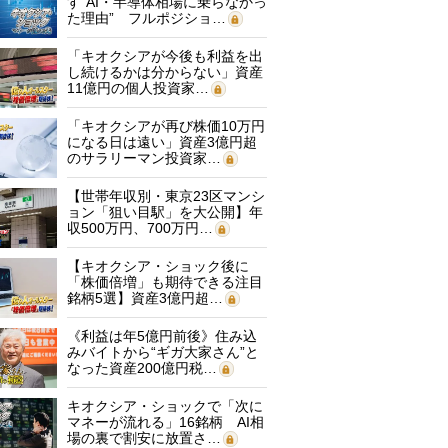
す“AI・半導体相場に乗らなかっ
た理由” フルポジショ…
「キオクシアが今後も利益を出
し続けるかは分からない」資産
11億円の個人投資家…
「キオクシアが再び株価10万円
になる日は遠い」資産3億円超
のサラリーマン投資家…
【世帯年収別・東京23区マンシ
ョン「狙い目駅」を大公開】年
収500万円、700万円…
【キオクシア・ショック後に
「株価倍増」も期待できる注目
銘柄5選】資産3億円超…
《利益は年5億円前後》住み込
みバイトから“ギガ大家さん”と
なった資産200億円税…
キオクシア・ショックで「次に
マネーが流れる」16銘柄 AI相
場の裏で割安に放置さ…