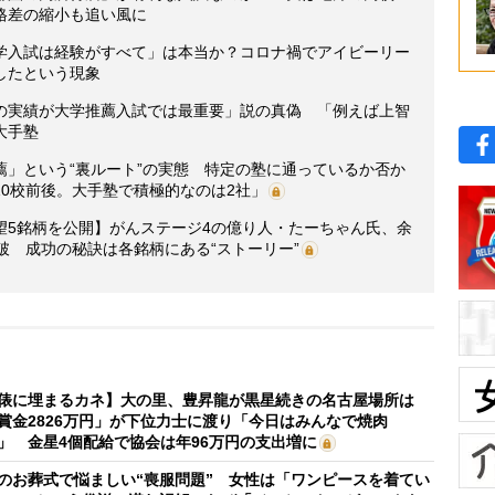
格差の縮小も追い風に
学入試は経験がすべて」は本当か？コロナ禍でアイビーリー
したという現象
の実績が大学推薦入試では最重要」説の真偽 「例えば上智
大手塾
薦」という“裏ルート”の実態 特定の塾に通っているか否か
0校前後。大手塾で積極的なのは2社」
望5銘柄を公開】がんステージ4の億り人・たーちゃん氏、余
破 成功の秘訣は各銘柄にある“ストーリー”
俵に埋まるカネ】大の里、豊昇龍が黒星続きの名古屋場所は
賞金2826万円」が下位力士に渡り「今日はみんなで焼肉
」 金星4個配給で協会は年96万円の支出増に
のお葬式で悩ましい“喪服問題” 女性は「ワンピースを着てい