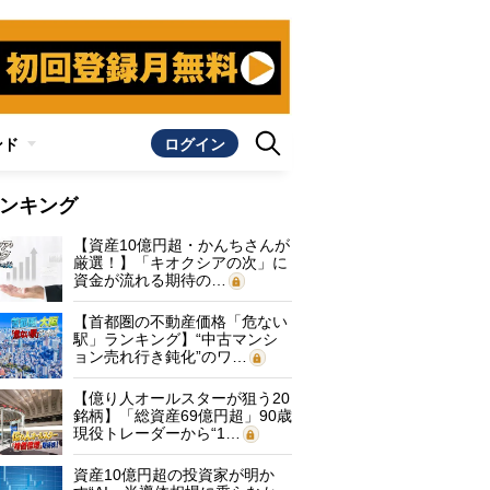
ンド
ログイン
ンキング
【資産10億円超・かんちさんが
厳選！】「キオクシアの次」に
資金が流れる期待の…
【首都圏の不動産価格「危ない
駅」ランキング】“中古マンシ
ョン売れ行き鈍化”のワ…
【億り人オールスターが狙う20
銘柄】「総資産69億円超」90歳
現役トレーダーから“1…
資産10億円超の投資家が明か