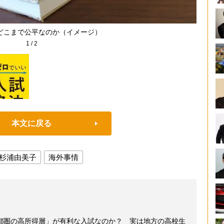
どこまで公平なのか（イメージ）
1
/
2
本文に戻る
杉浦由美子
海外事情
都圏の高所得層」が有利な入試なのか？ 実は地方の高校生