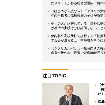
にメリットがある総合型選抜 情報
《はじめから読む→》「アメリカ大
グの合格者に低所得層の子供が急増
多くの人が誤解している「課外活動
は部活の実績はほぼ評価しない」と
都内私立高校受験で横行する「塾推
で合否が決まる…「中堅校を中心に1
【シクリカルバリュー投資向きの有
命宣告後の集中投資で資産80億円突
注目TOPIC
【土
「懸
だ！
猛暑