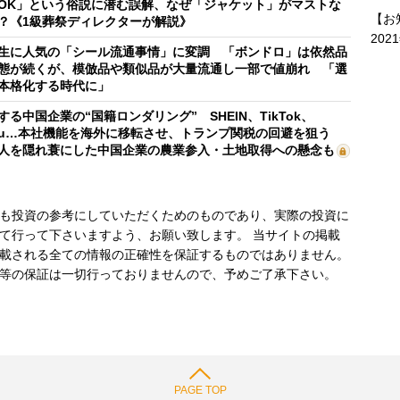
OK」という俗説に潜む誤解、なぜ「ジャケット」がマストな
【お
？《1級葬祭ディレクターが解説》
202
生に人気の「シール流通事情」に変調 「ボンドロ」は依然品
態が続くが、模倣品や類似品が大量流通し一部で値崩れ 「選
本格化する時代に」
する中国企業の“国籍ロンダリング” SHEIN、TikTok、
mu…本社機能を海外に移転させ、トランプ関税の回避を狙う
人を隠れ蓑にした中国企業の農業参入・土地取得への懸念も
も投資の参考にしていただくためのものであり、実際の投資に
て行って下さいますよう、お願い致します。 当サイトの掲載
載される全ての情報の正確性を保証するものではありません。
等の保証は一切行っておりませんので、予めご了承下さい。
PAGE TOP