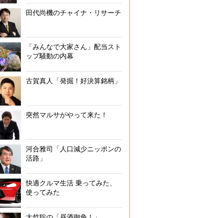
田代尚機のチャイナ・リサーチ
杉浦由美子氏の著書『大学受験 活動実績はゼロでいい 推薦入試の合格
「みんなで大家さん」配当スト
ップ騒動の内幕
古賀真人「発掘！好決算銘柄」
突然マルサがやって来た！
河合雅司「人口減少ニッポンの
活路」
快適クルマ生活 乗ってみた、
使ってみた
大竹聡の「昼酒御免！」