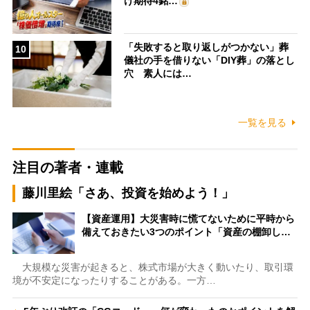
け期待4銘…
「失敗すると取り返しがつかない」葬
10
儀社の手を借りない「DIY葬」の落とし
穴 素人には…
一覧を見る
注目の著者・連載
藤川里絵「さあ、投資を始めよう！」
【資産運用】大災害時に慌てないために平時から
備えておきたい3つのポイント「資産の棚卸し…
大規模な災害が起きると、株式市場が大きく動いたり、取引環
境が不安定になったりすることがある。一方…