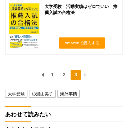
大学受験 活動実績はゼロでいい 推
薦入試の合格法
Amazonで購入する
1
2
3
大学受験
杉浦由美子
海外事情
あわせて読みたい