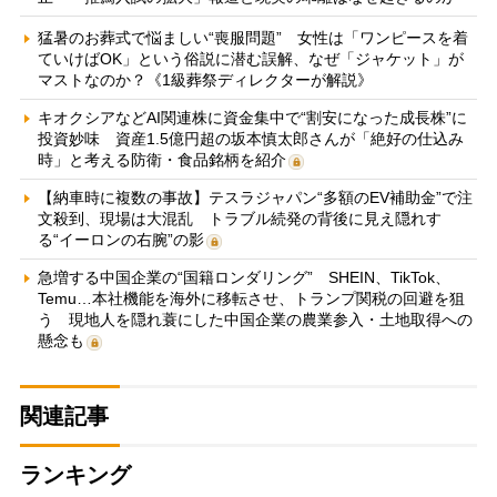
猛暑のお葬式で悩ましい“喪服問題” 女性は「ワンピースを着
ていけばOK」という俗説に潜む誤解、なぜ「ジャケット」が
マストなのか？《1級葬祭ディレクターが解説》
キオクシアなどAI関連株に資金集中で“割安になった成長株”に
投資妙味 資産1.5億円超の坂本慎太郎さんが「絶好の仕込み
時」と考える防衛・食品銘柄を紹介
【納車時に複数の事故】テスラジャパン“多額のEV補助金”で注
文殺到、現場は大混乱 トラブル続発の背後に見え隠れす
る“イーロンの右腕”の影
急増する中国企業の“国籍ロンダリング” SHEIN、TikTok、
Temu…本社機能を海外に移転させ、トランプ関税の回避を狙
う 現地人を隠れ蓑にした中国企業の農業参入・土地取得への
懸念も
関連記事
ランキング