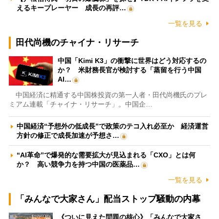
えるキープレーヤー 成長の再評…
一覧を見る
田代尚機のチャイナ・リサーチ
中国「Kimi K3」の衝撃に世界はどう対応するの
か？ 米財務長官が検討する「蒸留を行う中国
AI…
中国経済に精通する中国株投資の第一人者・田代尚機氏のプレ
ミアム連載「チャイナ・リサーチ」。中国企…
中国経済“予想外の低成長”で政策のテコ入れ必至か 経済運営
方針の修正で成長加速が予想さ…
“AI革命”で爆発的な需要拡大が見込まれる「CXO」とは何
か？ 高い競争力を持つ中国の医薬品…
一覧を見る
「みんなで大家さん」配当ストップ騒動の内幕
《ついに見えた問題の核心》「みんなで大家さ