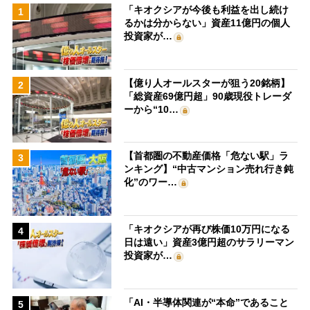
「キオクシアが今後も利益を出し続け
1
るかは分からない」資産11億円の個人
投資家が…
【億り人オールスターが狙う20銘柄】
2
「総資産69億円超」90歳現役トレーダ
ーから“10…
【首都圏の不動産価格「危ない駅」ラ
3
ンキング】“中古マンション売れ行き鈍
化”のワー…
「キオクシアが再び株価10万円になる
4
日は遠い」資産3億円超のサラリーマン
投資家が…
「AI・半導体関連が“本命”であること
5