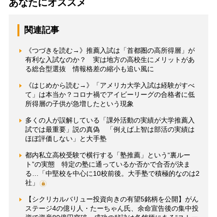
あなたにオススメ
関連記事
《つづきを読む→》推薦入試は「首都圏の高所得層」が
有利な入試なのか？ 実は地方の高校生にメリットがあ
る総合型選抜 情報格差の縮小も追い風に
《はじめから読む→》「アメリカ大学入試は経験がすべ
て」は本当か？コロナ禍でアイビーリーグの合格者に低
所得層の子供が急増したという現象
多くの人が誤解している「課外活動の実績が大学推薦入
試では最重要」説の真偽 「例えば上智は部活の実績は
ほぼ評価しない」と大手塾
都内私立高校受験で横行する「塾推薦」という“裏ルー
ト”の実態 特定の塾に通っているか否かで合否が決ま
る…「中堅校を中心に10校前後。大手塾で積極的なのは2
社」
【シクリカルバリュー投資向きの有望5銘柄を公開】がん
ステージ4の億り人・たーちゃん氏、余命宣告後の集中投