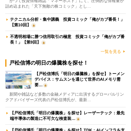
かつて投資情報雑誌「マネーポスト」にて、圧倒的な情報量が
詰め込まれた「天下無敵の株コミック」とし…
テクニカル分析・集中講義 投資コミック「俺がカブ番長！」
【第10回】
不透明相場に勝つ信用取引の極意 投資コミック「俺がカブ番
長！」【第9回】
一覧を見る
戸松信博の明日の爆騰株を探せ！
【戸松信博氏「明日の爆騰株」を探せ】トーメン
デバイス：サムスンを通じて世界のAIメモリ需
要…
新聞や雑誌など多数の金融メディアに出演するグローバルリン
クアドバイザーズ代表の戸松信博氏が、最新…
【戸松信博氏「明日の爆騰株」を探せ】レーザーテック：最先
端半導体の製造に不可欠な検査装…
【戸松信博氏「明日の爆騰株」を探せ】TDK：AIインフラを支