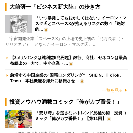
大前研一「ビジネス新大陸」の歩き方
「いつ暴発してもおかしくはない」イーロン・マ
スク氏とスペースXが抱えるリスクの数々「絶対
的…
宇宙開発企業「スペースX」の上場で史上初の「兆万長者（ト
リリオネア）」となったイーロン・マスク氏。…
【3メガバンクは純利益5兆円超】銀行、商社、ゼネコンは最高
益続出の一方で、中小企業・…
急増する中国企業の“国籍ロンダリング” SHEIN、TikTok、
Temu…本社機能を海外に移転させ…
一覧を見る
投資ノウハウ満載コミック「俺がカブ番長！」
「売り時」を逃さないトレンド見極め術 投資コ
ミック「俺がカブ番長！」【第11回】