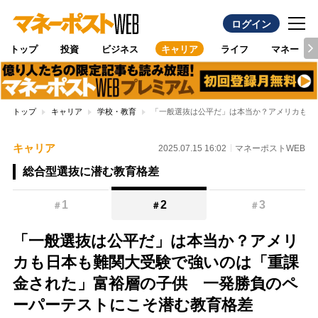
ログイン
トップ
投資
ビジネス
キャリア
ライフ
マネー
トップ
キャリア
学校・教育
「一般選抜は公平だ」は本当か？アメリカも日
キャリア
2025.07.15 16:02
マネーポストWEB
総合型選抜に潜む教育格差
1
2
3
＃
＃
＃
「一般選抜は公平だ」は本当か？アメリ
カも日本も難関大受験で強いのは「重課
金された」富裕層の子供 一発勝負のペ
ーパーテストにこそ潜む教育格差