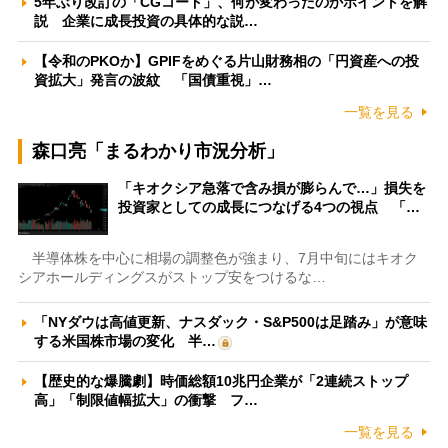
5年ぶり改訂の「CGコード」、何が変わったのかポイントを解
説 企業に成長投資の具体的な説…
【令和のPKOか】GPIFをめぐる片山財務相の「円資産への投
資拡大」発言の波紋 「国債重視」…
一覧を見る
森口亮「まるわかり市況分析」
「キオクシア急落で含み損が膨らんで…」損失を
投資家としての成長につなげる4つの視点 「…
半導体株を中心に相場の調整色が強まり、7月中旬にはキオク
シアホールディングスがストップ安をつけるな…
「NYダウは高値更新、ナスダック・S&P500は足踏み」が意味
する米国株市場の変化 半…
【歴史的な爆騰劇】時価総額10兆円企業が「2連続ストップ
高」「制限値幅拡大」の衝撃 フ…
一覧を見る