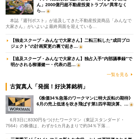
ん」2000億円超不動産投資トラブル“異常なく
ら…
本誌『週刊ポスト』が追及してきた不動産投資商品「みんなで
大家さん」がいよいよ最終局面を迎えている…
【独走スクープ・みんなで大家さん】二転三転した“成田プロ
ジェクト”の計画変更の裏で起き…
【追及スクープ・みんなで大家さん】独占入手“内部議事録”で
明かされる柳瀬健一・代表の思…
一覧を見る
古賀真人「発掘！好決算銘柄」
《株価34％急落のワークマンに特大反転の期待》
6月の売上低迷を吹き飛ばす第1四半期決算、…
6月3日に8330円をつけたワークマン（東証スタンダード・
7564）の株価は、わずか1カ月あまりで約34％下落…