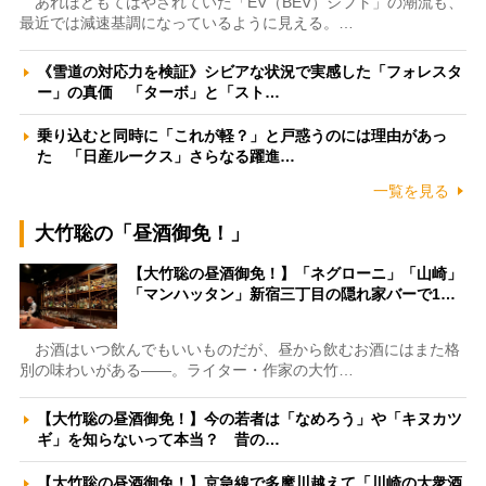
あれほどもてはやされていた「EV（BEV）シフト」の潮流も、
最近では減速基調になっているように見える。…
《雪道の対応力を検証》シビアな状況で実感した「フォレスタ
ー」の真価 「ターボ」と「スト…
乗り込むと同時に「これが軽？」と戸惑うのには理由があっ
た 「日産ルークス」さらなる躍進…
一覧を見る
大竹聡の「昼酒御免！」
【大竹聡の昼酒御免！】「ネグローニ」「山崎」
「マンハッタン」新宿三丁目の隠れ家バーで1…
お酒はいつ飲んでもいいものだが、昼から飲むお酒にはまた格
別の味わいがある――。ライター・作家の大竹…
【大竹聡の昼酒御免！】今の若者は「なめろう」や「キヌカツ
ギ」を知らないって本当？ 昔の…
【大竹聡の昼酒御免！】京急線で多摩川越えて「川崎の大衆酒