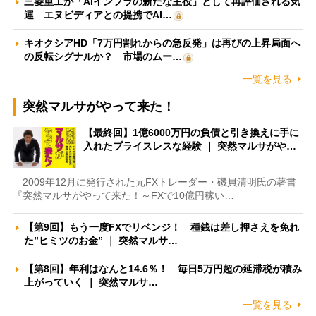
三菱重工が「AIインフラの新たな主役」として再評価される気
運 エヌビディアとの提携でAI…
キオクシアHD「7万円割れからの急反発」は再びの上昇局面へ
の反転シグナルか？ 市場のムー…
一覧を見る
突然マルサがやって来た！
【最終回】1億6000万円の負債と引き換えに手に
入れたプライスレスな経験 ｜ 突然マルサがや…
2009年12月に発行された元FXトレーダー・磯貝清明氏の著書
『突然マルサがやって来た！～FXで10億円稼い…
【第9回】もう一度FXでリベンジ！ 種銭は差し押さえを免れ
た”ヒミツのお金” ｜ 突然マルサ…
【第8回】年利はなんと14.6％！ 毎日5万円超の延滞税が積み
上がっていく ｜ 突然マルサ…
一覧を見る