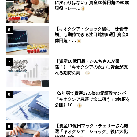
に変わりはない」資産20億円超の90歳
現役トレー…
【キオクシア・ショック後に「株価倍
6
増」も期待できる注目銘柄5選】資産3
億円超・…
【資産10億円超・かんちさんが厳
7
選！】「キオクシアの次」に資金が流
れる期待の高…
《2年弱で資産17.5倍の元証券マンが
8
「キオクシア急落で次に狙う」5銘柄を
公開》10…
【資産11億円マック・チェリーさん厳
9
選「キオクシア・ショック」後に大化