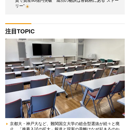
資で資産80億円突破 成功の秘訣は各銘柄にある“ストー
リー”
注目TOPIC
京都大・神戸大など、難関国立大学の総合型選抜が続々と廃
止 「推薦入試の拡大」報道と現実の乖離はなぜ起きるのか