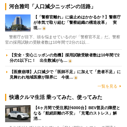
河合雅司「人口減少ニッポンの活路」
【「警察官離れ」に歯止めはかかるか？】警察庁
が本気で取り組む「警察組織の構造改革」 実
現…
警察庁が目下、頭を悩ませているのが「警察官不足」だ。警察
官の採用試験の受験者数は10年間で2分の1以…
【安全・安心ニッポンの危機】採用試験受験者数は10年間で2
分の1以下に！ 出生数減がも…
【医療崩壊】人口減少で「医師不足」に加えて「患者不足」に
見舞われ地域医療が限界に 今後…
一覧を見る
快適クルマ生活 乗ってみた、使ってみた
【4ヶ月間で受注累計6000台】BEV普及の障壁と
なる「航続距離の不安」「充電のストレス」解
消…