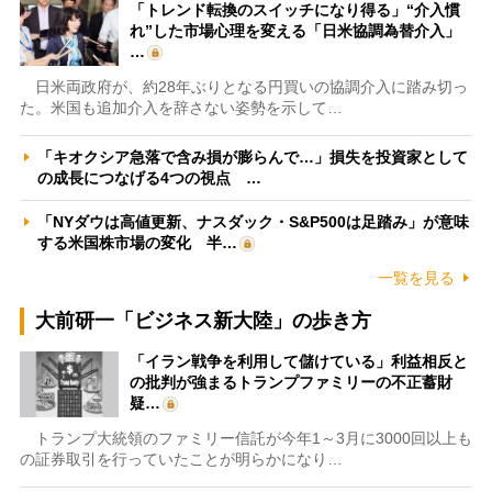
「トレンド転換のスイッチになり得る」“介入慣
れ”した市場心理を変える「日米協調為替介入」
…
日米両政府が、約28年ぶりとなる円買いの協調介入に踏み切っ
た。米国も追加介入を辞さない姿勢を示して…
「キオクシア急落で含み損が膨らんで…」損失を投資家として
の成長につなげる4つの視点 …
「NYダウは高値更新、ナスダック・S&P500は足踏み」が意味
する米国株市場の変化 半…
一覧を見る
大前研一「ビジネス新大陸」の歩き方
「イラン戦争を利用して儲けている」利益相反と
の批判が強まるトランプファミリーの不正蓄財
疑…
トランプ大統領のファミリー信託が今年1～3月に3000回以上も
の証券取引を行っていたことが明らかになり…