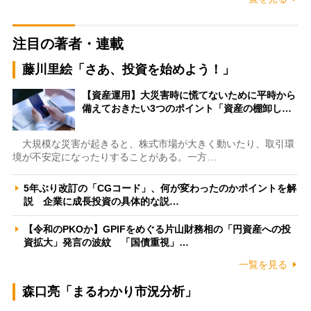
注目の著者・連載
藤川里絵「さあ、投資を始めよう！」
【資産運用】大災害時に慌てないために平時から
備えておきたい3つのポイント「資産の棚卸し…
大規模な災害が起きると、株式市場が大きく動いたり、取引環
境が不安定になったりすることがある。一方…
5年ぶり改訂の「CGコード」、何が変わったのかポイントを解
説 企業に成長投資の具体的な説…
【令和のPKOか】GPIFをめぐる片山財務相の「円資産への投
資拡大」発言の波紋 「国債重視」…
一覧を見る
森口亮「まるわかり市況分析」