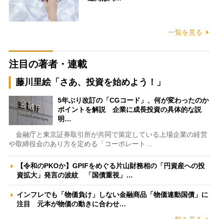
一覧を見る
注目の著者・連載
藤川里絵「さあ、投資を始めよう！」
5年ぶり改訂の「CGコード」、何が変わったのか
ポイントを解説 企業に成長投資の具体的な説
明…
金融庁と東京証券取引所が共同で策定している上場企業の経営
や取締役会のあり方を定める「コーポレート…
【令和のPKOか】GPIFをめぐる片山財務相の「円資産への投
資拡大」発言の波紋 「国債重視」…
インフレでも「物価負け」しない金融商品「物価連動国債」に
注目 元本が物価の動きに合わせ…