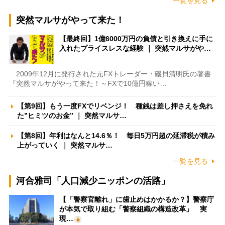
一覧を見る
突然マルサがやって来た！
【最終回】1億6000万円の負債と引き換えに手に
入れたプライスレスな経験 ｜ 突然マルサがや…
2009年12月に発行された元FXトレーダー・磯貝清明氏の著書
『突然マルサがやって来た！～FXで10億円稼い…
【第9回】もう一度FXでリベンジ！ 種銭は差し押さえを免れ
た”ヒミツのお金” ｜ 突然マルサ…
【第8回】年利はなんと14.6％！ 毎日5万円超の延滞税が積み
上がっていく ｜ 突然マルサ…
一覧を見る
河合雅司「人口減少ニッポンの活路」
【「警察官離れ」に歯止めはかかるか？】警察庁
が本気で取り組む「警察組織の構造改革」 実
現…