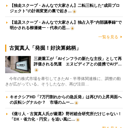
【独走スクープ・みんなで大家さん】二転三転した“成田プロ
ジェクト”の計画変更の裏で起き…
【追及スクープ・みんなで大家さん】独占入手“内部議事録”で
明かされる柳瀬健一・代表の思…
一覧を見る
古賀真人「発掘！好決算銘柄」
三菱重工が「AIインフラの新たな主役」として再
評価される気運 エヌビディアとの提携でAIデ…
今年の株式市場を牽引してきたAI・半導体関連株に、調整の動
きが広がっている。そうしたなか、再び注目…
キオクシアHD「7万円割れからの急反発」は再びの上昇局面へ
の反転シグナルか？ 市場のムー…
《億り人・古賀真人氏が厳選》野村総合研究所だけじゃない！
「DX・省力化・円安」を追い風に…