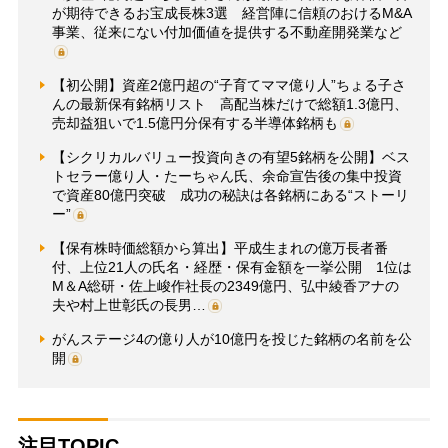
が期待できるお宝成長株3選 経営陣に信頼のおけるM&A
事業、従来にない付加価値を提供する不動産開発業など
【初公開】資産2億円超の“子育てママ億り人”ちょる子さ
んの最新保有銘柄リスト 高配当株だけで総額1.3億円、
売却益狙いで1.5億円分保有する半導体銘柄も
【シクリカルバリュー投資向きの有望5銘柄を公開】ベス
トセラー億り人・たーちゃん氏、余命宣告後の集中投資
で資産80億円突破 成功の秘訣は各銘柄にある“ストーリ
ー”
【保有株時価総額から算出】平成生まれの億万長者番
付、上位21人の氏名・経歴・保有金額を一挙公開 1位は
M＆A総研・佐上峻作社長の2349億円、弘中綾香アナの
夫や村上世彰氏の長男…
がんステージ4の億り人が10億円を投じた銘柄の名前を公
開
注目TOPIC