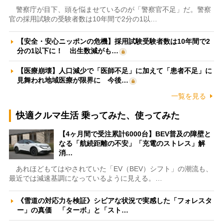
警察庁が目下、頭を悩ませているのが「警察官不足」だ。警察
官の採用試験の受験者数は10年間で2分の1以…
【安全・安心ニッポンの危機】採用試験受験者数は10年間で2
分の1以下に！ 出生数減がも…
【医療崩壊】人口減少で「医師不足」に加えて「患者不足」に
見舞われ地域医療が限界に 今後…
一覧を見る
快適クルマ生活 乗ってみた、使ってみた
【4ヶ月間で受注累計6000台】BEV普及の障壁と
なる「航続距離の不安」「充電のストレス」解
消…
あれほどもてはやされていた「EV（BEV）シフト」の潮流も、
最近では減速基調になっているように見える。…
《雪道の対応力を検証》シビアな状況で実感した「フォレスタ
ー」の真価 「ターボ」と「スト…