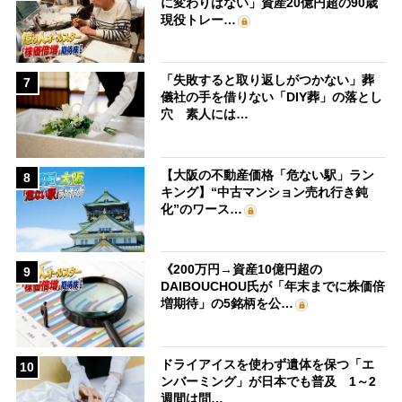
に変わりはない」資産20億円超の90歳
現役トレー…
「失敗すると取り返しがつかない」葬
7
儀社の手を借りない「DIY葬」の落とし
穴 素人には…
【大阪の不動産価格「危ない駅」ラン
8
キング】“中古マンション売れ行き鈍
化”のワース…
《200万円→資産10億円超の
9
DAIBOUCHOU氏が「年末までに株価倍
増期待」の5銘柄を公…
ドライアイスを使わず遺体を保つ「エ
10
ンバーミング」が日本でも普及 1～2
週間は問…