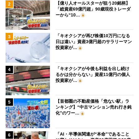
【億り人オールスターが狙う20銘柄】
2
「総資産69億円超」90歳現役トレーダ
ーから“10…
「キオクシアが再び株価10万円になる
3
日は遠い」資産3億円超のサラリーマン
投資家が…
「キオクシアが今後も利益を出し続け
4
るかは分からない」資産11億円の個人
投資家が…
【首都圏の不動産価格「危ない駅」ラ
5
ンキング】“中古マンション売れ行き鈍
化”のワー…
「AI・半導体関連が“本命”であること
6