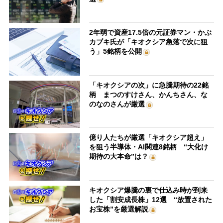
2年弱で資産17.5倍の元証券マン・かぶ
カブキ氏が「キオクシア急落で次に狙
う」5銘柄を公開
「キオクシアの次」に急騰期待の22銘
柄 まつのすけさん、かんちさん、な
のなのさんが厳選
億り人たちが厳選「キオクシア超え」
を狙う半導体・AI関連8銘柄 “大化け
期待の大本命”は？
キオクシア爆騰の裏で仕込み時が到来
した「割安成長株」12選 “放置された
お宝株”を厳選解説