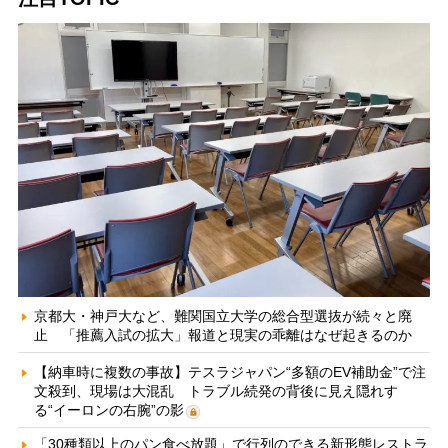
京都大・神戸大など、難関国立大学の総合型選抜が続々と廃
止 「推薦入試の拡大」報道と現実の乖離はなぜ起きるのか
【納車時に複数の事故】テスラジャパン“多額のEV補助金”で注
文殺到、現場は大混乱 トラブル続発の背後に見え隠れす
る“イーロンの右腕”の影
「30種類以上のパン食べ放題」で行列のできる新形態レストラ