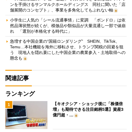
ンを手掛けるサンマルクホールディングス 同社に聞いた「店
舗展開のコンセプト」、事業を多角化してもぶれない軸
小学生に人気の「シール流通事情」に変調 「ボンドロ」は依
然品薄状態が続くが、模倣品や類似品が大量流通し一部で値崩
れ 「選別が本格化する時代に」
急増する中国企業の“国籍ロンダリング” SHEIN、TikTok、
Temu…本社機能を海外に移転させ、トランプ関税の回避を狙
う 現地人を隠れ蓑にした中国企業の農業参入・土地取得への
懸念も
関連記事
ランキング
【キオクシア・ショック後に「株価倍
1
増」も期待できる注目銘柄5選】資産3
億円超・…