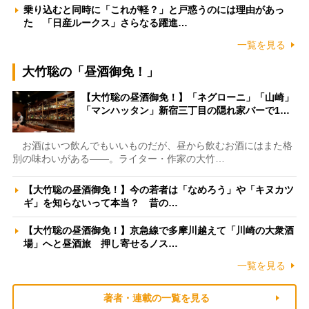
乗り込むと同時に「これが軽？」と戸惑うのには理由があっ
た 「日産ルークス」さらなる躍進…
一覧を見る
大竹聡の「昼酒御免！」
【大竹聡の昼酒御免！】「ネグローニ」「山崎」
「マンハッタン」新宿三丁目の隠れ家バーで1…
お酒はいつ飲んでもいいものだが、昼から飲むお酒にはまた格
別の味わいがある――。ライター・作家の大竹…
【大竹聡の昼酒御免！】今の若者は「なめろう」や「キヌカツ
ギ」を知らないって本当？ 昔の…
【大竹聡の昼酒御免！】京急線で多摩川越えて「川崎の大衆酒
場」へと昼酒旅 押し寄せるノス…
一覧を見る
著者・連載の一覧を見る