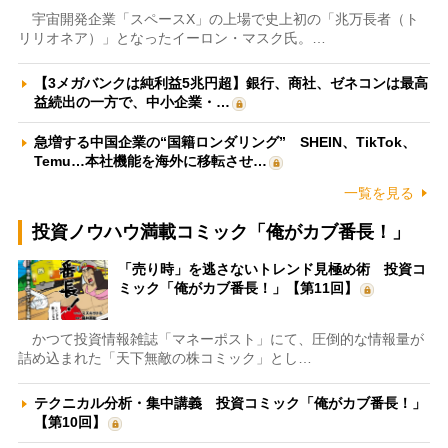
宇宙開発企業「スペースX」の上場で史上初の「兆万長者（ト
リリオネア）」となったイーロン・マスク氏。…
【3メガバンクは純利益5兆円超】銀行、商社、ゼネコンは最高
益続出の一方で、中小企業・…
急増する中国企業の“国籍ロンダリング” SHEIN、TikTok、
Temu…本社機能を海外に移転させ…
一覧を見る
投資ノウハウ満載コミック「俺がカブ番長！」
「売り時」を逃さないトレンド見極め術 投資コ
ミック「俺がカブ番長！」【第11回】
かつて投資情報雑誌「マネーポスト」にて、圧倒的な情報量が
詰め込まれた「天下無敵の株コミック」とし…
テクニカル分析・集中講義 投資コミック「俺がカブ番長！」
【第10回】