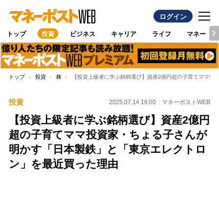
ログイン
トップ
投資
ビジネス
キャリア
ライフ
マネー
トップ
投資
株
【投資上級者に学ぶ銘柄選び】資産2億円超の子育てママ投
投資
2025.07.14 16:00
マネーポストWEB
【投資上級者に学ぶ銘柄選び】資産2億円
超の子育てママ投資家・ちょる子さんが
明かす「日本製鉄」と「東京エレクトロ
ン」を最近買った理由
Loaded
:
95.43%
/
Unmute