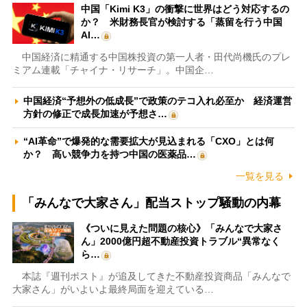
中国「Kimi K3」の衝撃に世界はどう対応するの
か？ 米財務長官が検討する「蒸留を行う中国
AI…
中国経済に精通する中国株投資の第一人者・田代尚機氏のプレ
ミアム連載「チャイナ・リサーチ」。中国企…
中国経済“予想外の低成長”で政策のテコ入れ必至か 経済運営
方針の修正で成長加速が予想さ…
“AI革命”で爆発的な需要拡大が見込まれる「CXO」とは何
か？ 高い競争力を持つ中国の医薬品…
一覧を見る
「みんなで大家さん」配当ストップ騒動の内幕
《ついに見えた問題の核心》「みんなで大家さ
ん」2000億円超不動産投資トラブル“異常なく
ら…
本誌『週刊ポスト』が追及してきた不動産投資商品「みんなで
大家さん」がいよいよ最終局面を迎えている…