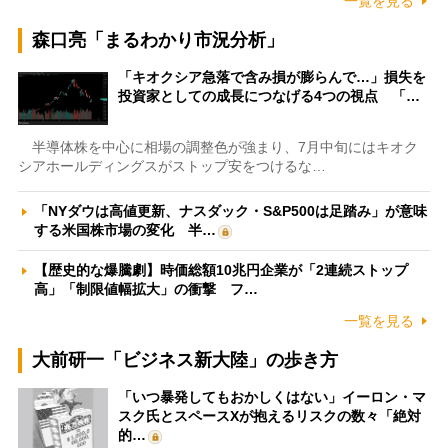
一覧を見る
森口亮「まるわかり市況分析」
「キオクシア急落で含み損が膨らんで…」損失を
投資家としての成長につなげる4つの視点 「…
半導体株を中心に相場の調整色が強まり、7月中旬にはキオク
シアホールディングスがストップ安をつけるな…
「NYダウは高値更新、ナスダック・S&P500は足踏み」が意味
する米国株市場の変化 半…
【歴史的な爆騰劇】時価総額10兆円企業が「2連続ストップ
高」「制限値幅拡大」の衝撃 フ…
一覧を見る
大前研一「ビジネス新大陸」の歩き方
「いつ暴発してもおかしくはない」イーロン・マ
スク氏とスペースXが抱えるリスクの数々「絶対
的…