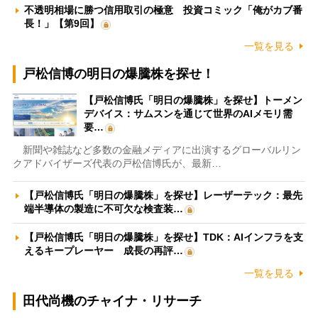
不透明相場に勝つ信用取引の極意 投資コミック「俺がカブ番
長！」【第9回】
一覧を見る
戸松信博の明日の爆騰株を探せ！
【戸松信博氏「明日の爆騰株」を探せ】トーメン
デバイス：サムスンを通じて世界のAIメモリ需
要…
新聞や雑誌など多数の金融メディアに出演するグローバルリン
クアドバイザーズ代表の戸松信博氏が、最新…
【戸松信博氏「明日の爆騰株」を探せ】レーザーテック：最先
端半導体の製造に不可欠な検査装…
【戸松信博氏「明日の爆騰株」を探せ】TDK：AIインフラを支
えるキープレーヤー 成長の再評…
一覧を見る
田代尚機のチャイナ・リサーチ