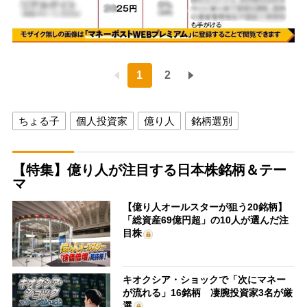
1
2
ちょる子
個人投資家
億り人
銘柄選別
【特集】億り人が注目する日本株銘柄＆テー
マ
【億り人オールスターが狙う20銘柄】
「総資産69億円超」の10人が選んだ注
目株
キオクシア・ショックで「次にマネー
が流れる」16銘柄 凄腕投資家3名が厳
選