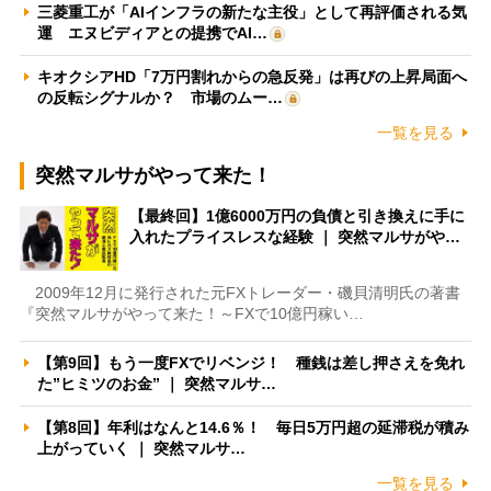
三菱重工が「AIインフラの新たな主役」として再評価される気
運 エヌビディアとの提携でAI…
キオクシアHD「7万円割れからの急反発」は再びの上昇局面へ
の反転シグナルか？ 市場のムー…
一覧を見る
突然マルサがやって来た！
【最終回】1億6000万円の負債と引き換えに手に
入れたプライスレスな経験 ｜ 突然マルサがや…
2009年12月に発行された元FXトレーダー・磯貝清明氏の著書
『突然マルサがやって来た！～FXで10億円稼い…
【第9回】もう一度FXでリベンジ！ 種銭は差し押さえを免れ
た”ヒミツのお金” ｜ 突然マルサ…
【第8回】年利はなんと14.6％！ 毎日5万円超の延滞税が積み
上がっていく ｜ 突然マルサ…
一覧を見る