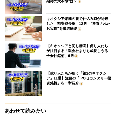
期待の大本命”は？
キオクシア爆騰の裏で仕込み時が到来
した「割安成長株」12選 “放置された
お宝株”を厳選解説
【キオクシアと同じ構図】億り人たち
が注目する「親会社よりも成長しうる
子会社銘柄」9選
【億り人たちが狙う「第2のキオクシ
ア」11選】注目の「IPOセカンダリー投
資銘柄」を一挙紹介
あわせて読みたい