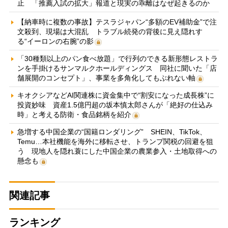
止 「推薦入試の拡大」報道と現実の乖離はなぜ起きるのか
【納車時に複数の事故】テスラジャパン“多額のEV補助金”で注
文殺到、現場は大混乱 トラブル続発の背後に見え隠れす
る“イーロンの右腕”の影
「30種類以上のパン食べ放題」で行列のできる新形態レストラ
ンを手掛けるサンマルクホールディングス 同社に聞いた「店
舗展開のコンセプト」、事業を多角化してもぶれない軸
キオクシアなどAI関連株に資金集中で“割安になった成長株”に
投資妙味 資産1.5億円超の坂本慎太郎さんが「絶好の仕込み
時」と考える防衛・食品銘柄を紹介
急増する中国企業の“国籍ロンダリング” SHEIN、TikTok、
Temu…本社機能を海外に移転させ、トランプ関税の回避を狙
う 現地人を隠れ蓑にした中国企業の農業参入・土地取得への
懸念も
関連記事
ランキング