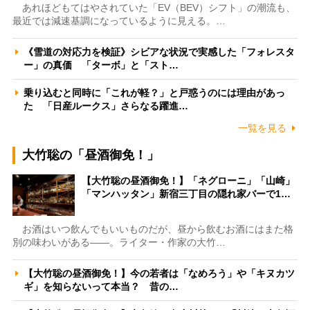
あれほどもてはやされていた「EV（BEV）シフト」の潮流も、
最近では減速基調になっているように見える。…
《雪道の対応力を検証》シビアな状況で実感した「フォレスタ
ー」の真価 「ターボ」と「スト…
乗り込むと同時に「これが軽？」と戸惑うのには理由があっ
た 「日産ルークス」さらなる躍進…
一覧を見る
大竹聡の「昼酒御免！」
【大竹聡の昼酒御免！】「ネグローニ」「山崎」
「マンハッタン」新宿三丁目の隠れ家バーで1…
お酒はいつ飲んでもいいものだが、昼から飲むお酒にはまた格
別の味わいがある――。ライター・作家の大竹…
【大竹聡の昼酒御免！】今の若者は「なめろう」や「キヌカツ
ギ」を知らないって本当？ 昔の…