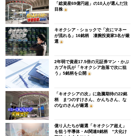
「総資産69億円超」の10人が選んだ注
目株
キオクシア・ショックで「次にマネー
が流れる」16銘柄 凄腕投資家3名が厳
選
2年弱で資産17.5倍の元証券マン・かぶ
カブキ氏が「キオクシア急落で次に狙
う」5銘柄を公開
「キオクシアの次」に急騰期待の22銘
柄 まつのすけさん、かんちさん、な
のなのさんが厳選
億り人たちが厳選「キオクシア超え」
を狙う半導体・AI関連8銘柄 “大化け