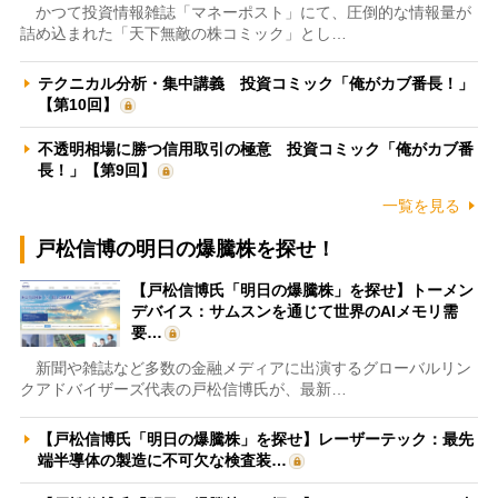
かつて投資情報雑誌「マネーポスト」にて、圧倒的な情報量が
詰め込まれた「天下無敵の株コミック」とし…
テクニカル分析・集中講義 投資コミック「俺がカブ番長！」
【第10回】
不透明相場に勝つ信用取引の極意 投資コミック「俺がカブ番
長！」【第9回】
一覧を見る
戸松信博の明日の爆騰株を探せ！
【戸松信博氏「明日の爆騰株」を探せ】トーメン
デバイス：サムスンを通じて世界のAIメモリ需
要…
新聞や雑誌など多数の金融メディアに出演するグローバルリン
クアドバイザーズ代表の戸松信博氏が、最新…
【戸松信博氏「明日の爆騰株」を探せ】レーザーテック：最先
端半導体の製造に不可欠な検査装…