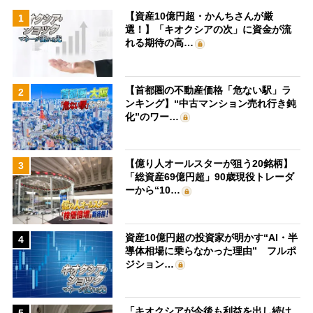
【資産10億円超・かんちさんが厳
1
選！】「キオクシアの次」に資金が流
れる期待の高…
【首都圏の不動産価格「危ない駅」ラ
2
ンキング】“中古マンション売れ行き鈍
化”のワー…
【億り人オールスターが狙う20銘柄】
3
「総資産69億円超」90歳現役トレーダ
ーから“10…
資産10億円超の投資家が明かす“AI・半
4
導体相場に乗らなかった理由” フルポ
ジション…
「キオクシアが今後も利益を出し続け