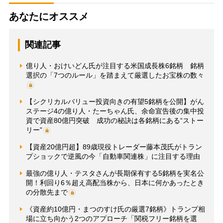
あなたにオススメ
関連記事
億り人・おけいどん氏が注目する米国成長株6銘柄 銘柄
選択の「7つのルール」を踏まえて厳選したお宝株の数々
【シクリカルバリュー投資向きの有望5銘柄を公開】がん
ステージ4の億り人・たーちゃん氏、余命宣告後の集中投
資で資産80億円突破 成功の秘訣は各銘柄にある“ストー
リー”
【資産20億円超】89歳現役トレーダー藤本茂氏がトラン
プショックで逆風の今「自動車関連株」に注目する理由
最強の億り人・テスタさんが長期保有する5銘柄を実名公
開！利回り6％超え高配当株から、日本に何かあったとき
の分散先まで
《資産約10億円・まつのすけ氏の厳選7銘柄》トランプ相
場に立ち向かう2つのアプローチ「関税フリー銘柄を選