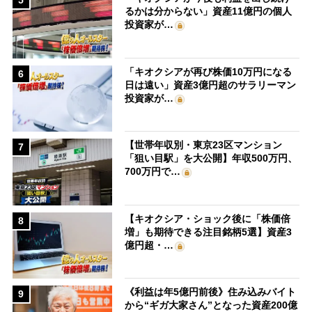
5
るかは分からない」資産11億円の個人
投資家が…
「キオクシアが再び株価10万円になる
6
日は遠い」資産3億円超のサラリーマン
投資家が…
【世帯年収別・東京23区マンション
7
「狙い目駅」を大公開】年収500万円、
700万円で…
【キオクシア・ショック後に「株価倍
8
増」も期待できる注目銘柄5選】資産3
億円超・…
《利益は年5億円前後》住み込みバイト
9
から“ギガ大家さん”となった資産200億