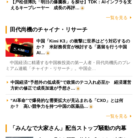
【戸松信博氏「明日の爆騰株」を探せ】TDK：AIインフラを支
えるキープレーヤー 成長の再評…
一覧を見る
田代尚機のチャイナ・リサーチ
中国「Kimi K3」の衝撃に世界はどう対応するの
か？ 米財務長官が検討する「蒸留を行う中国
AI…
中国経済に精通する中国株投資の第一人者・田代尚機氏のプレ
ミアム連載「チャイナ・リサーチ」。中国企…
中国経済“予想外の低成長”で政策のテコ入れ必至か 経済運営
方針の修正で成長加速が予想さ…
“AI革命”で爆発的な需要拡大が見込まれる「CXO」とは何
か？ 高い競争力を持つ中国の医薬品…
一覧を見る
「みんなで大家さん」配当ストップ騒動の内幕