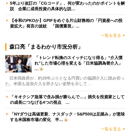
5年ぶり改訂の「CGコード」、何が変わったのかポイントを解
説 企業に成長投資の具体的な説…
【令和のPKOか】GPIFをめぐる片山財務相の「円資産への投
資拡大」発言の波紋 「国債重視」…
一覧を見る
森口亮「まるわかり市況分析」
「トレンド転換のスイッチになり得る」“介入慣
れ”した市場心理を変える「日米協調為替介入」
…
日米両政府が、約28年ぶりとなる円買いの協調介入に踏み切っ
た。米国も追加介入を辞さない姿勢を示して…
「キオクシア急落で含み損が膨らんで…」損失を投資家として
の成長につなげる4つの視点 …
「NYダウは高値更新、ナスダック・S&P500は足踏み」が意味
する米国株市場の変化 半…
一覧を見る