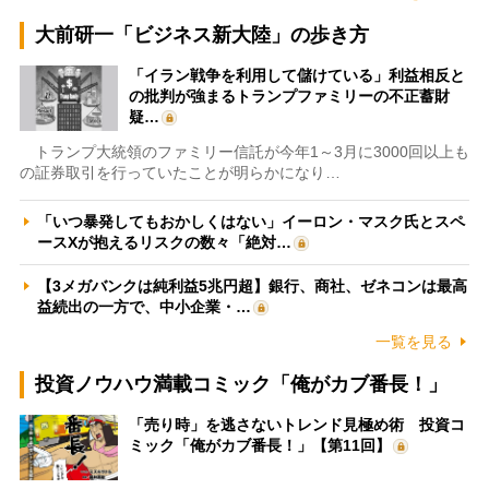
大前研一「ビジネス新大陸」の歩き方
「イラン戦争を利用して儲けている」利益相反と
の批判が強まるトランプファミリーの不正蓄財
疑…
トランプ大統領のファミリー信託が今年1～3月に3000回以上も
の証券取引を行っていたことが明らかになり…
「いつ暴発してもおかしくはない」イーロン・マスク氏とスペ
ースXが抱えるリスクの数々「絶対…
【3メガバンクは純利益5兆円超】銀行、商社、ゼネコンは最高
益続出の一方で、中小企業・…
一覧を見る
投資ノウハウ満載コミック「俺がカブ番長！」
「売り時」を逃さないトレンド見極め術 投資コ
ミック「俺がカブ番長！」【第11回】