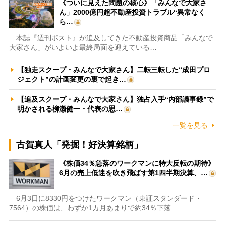
《ついに見えた問題の核心》「みんなで大家さ
ん」2000億円超不動産投資トラブル“異常なく
ら…
本誌『週刊ポスト』が追及してきた不動産投資商品「みんなで
大家さん」がいよいよ最終局面を迎えている…
【独走スクープ・みんなで大家さん】二転三転した“成田プロ
ジェクト”の計画変更の裏で起き…
【追及スクープ・みんなで大家さん】独占入手“内部議事録”で
明かされる柳瀬健一・代表の思…
一覧を見る
古賀真人「発掘！好決算銘柄」
《株価34％急落のワークマンに特大反転の期待》
6月の売上低迷を吹き飛ばす第1四半期決算、…
6月3日に8330円をつけたワークマン（東証スタンダード・
7564）の株価は、わずか1カ月あまりで約34％下落…