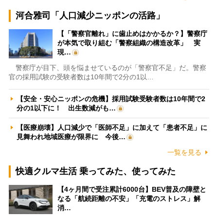
河合雅司「人口減少ニッポンの活路」
【「警察官離れ」に歯止めはかかるか？】警察庁
が本気で取り組む「警察組織の構造改革」 実
現…
警察庁が目下、頭を悩ませているのが「警察官不足」だ。警察
官の採用試験の受験者数は10年間で2分の1以…
【安全・安心ニッポンの危機】採用試験受験者数は10年間で2
分の1以下に！ 出生数減がも…
【医療崩壊】人口減少で「医師不足」に加えて「患者不足」に
見舞われ地域医療が限界に 今後…
一覧を見る
快適クルマ生活 乗ってみた、使ってみた
【4ヶ月間で受注累計6000台】BEV普及の障壁と
なる「航続距離の不安」「充電のストレス」解
消…