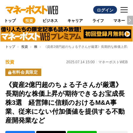
ログイン
トップ
投資
ビジネス
キャリア
ライフ
マネー
トップ
投資
株
《資産2億円超のちょる子さんが厳選》長期的な株価上昇が期
投資
2025.07.14 15:00
マネーポストWEB
有料会員限定
《資産2億円超のちょる子さんが厳選》
長期的な株価上昇が期待できるお宝成長
株3選 経営陣に信頼のおけるM&A事
業、従来にない付加価値を提供する不動
産開発業など