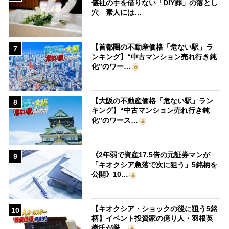
儀社の手を借りない「DIY葬」の落とし
穴 素人には…
【首都圏の不動産価格「危ない駅」ラ
7
ンキング】“中古マンション売れ行き鈍
化”のワー…
【大阪の不動産価格「危ない駅」ラン
8
キング】“中古マンション売れ行き鈍
化”のワース…
《2年弱で資産17.5倍の元証券マンが
9
「キオクシア急落で次に狙う」5銘柄を
公開》10…
【キオクシア・ショックの後に狙う5銘
10
柄】イベント投資家の億り人・羽根英
樹氏が厳…