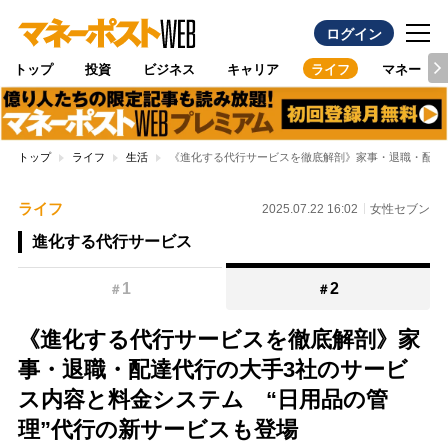
ログイン
トップ
投資
ビジネス
キャリア
ライフ
マネー
トップ
ライフ
生活
《進化する代行サービスを徹底解剖》家事・退職・配達代
ライフ
2025.07.22 16:02
女性セブン
進化する代行サービス
1
2
＃
＃
《進化する代行サービスを徹底解剖》家
事・退職・配達代行の大手3社のサービ
ス内容と料金システム “日用品の管
理”代行の新サービスも登場