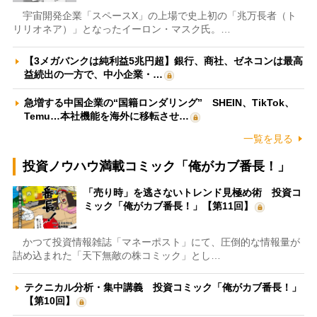
宇宙開発企業「スペースX」の上場で史上初の「兆万長者（ト
リリオネア）」となったイーロン・マスク氏。…
【3メガバンクは純利益5兆円超】銀行、商社、ゼネコンは最高
益続出の一方で、中小企業・…
急増する中国企業の“国籍ロンダリング” SHEIN、TikTok、
Temu…本社機能を海外に移転させ…
一覧を見る
投資ノウハウ満載コミック「俺がカブ番長！」
「売り時」を逃さないトレンド見極め術 投資コ
ミック「俺がカブ番長！」【第11回】
かつて投資情報雑誌「マネーポスト」にて、圧倒的な情報量が
詰め込まれた「天下無敵の株コミック」とし…
テクニカル分析・集中講義 投資コミック「俺がカブ番長！」
【第10回】