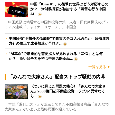
中国「Kimi K3」の衝撃に世界はどう対応するの
か？ 米財務長官が検討する「蒸留を行う中国
AI…
中国経済に精通する中国株投資の第一人者・田代尚機氏のプレ
ミアム連載「チャイナ・リサーチ」。中国企…
中国経済“予想外の低成長”で政策のテコ入れ必至か 経済運営
方針の修正で成長加速が予想さ…
“AI革命”で爆発的な需要拡大が見込まれる「CXO」とは何
か？ 高い競争力を持つ中国の医薬品…
一覧を見る
「みんなで大家さん」配当ストップ騒動の内幕
《ついに見えた問題の核心》「みんなで大家さ
ん」2000億円超不動産投資トラブル“異常なく
ら…
本誌『週刊ポスト』が追及してきた不動産投資商品「みんなで
大家さん」がいよいよ最終局面を迎えている…