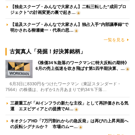
【独走スクープ・みんなで大家さん】二転三転した“成田プロ
ジェクト”の計画変更の裏で起き…
【追及スクープ・みんなで大家さん】独占入手“内部議事録”で
明かされる柳瀬健一・代表の思…
一覧を見る
古賀真人「発掘！好決算銘柄」
《株価34％急落のワークマンに特大反転の期待》
6月の売上低迷を吹き飛ばす第1四半期決算、…
6月3日に8330円をつけたワークマン（東証スタンダード・
7564）の株価は、わずか1カ月あまりで約34％下落…
三菱重工が「AIインフラの新たな主役」として再評価される気
運 エヌビディアとの提携でAI…
キオクシアHD「7万円割れからの急反発」は再びの上昇局面へ
の反転シグナルか？ 市場のムー…