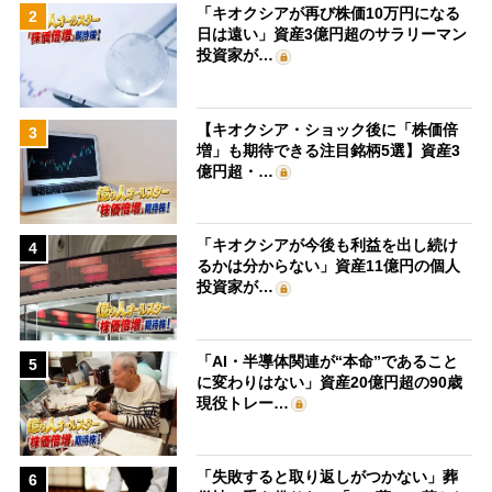
「キオクシアが再び株価10万円になる
2
日は遠い」資産3億円超のサラリーマン
投資家が…
【キオクシア・ショック後に「株価倍
3
増」も期待できる注目銘柄5選】資産3
億円超・…
「キオクシアが今後も利益を出し続け
4
るかは分からない」資産11億円の個人
投資家が…
「AI・半導体関連が“本命”であること
5
に変わりはない」資産20億円超の90歳
現役トレー…
「失敗すると取り返しがつかない」葬
6