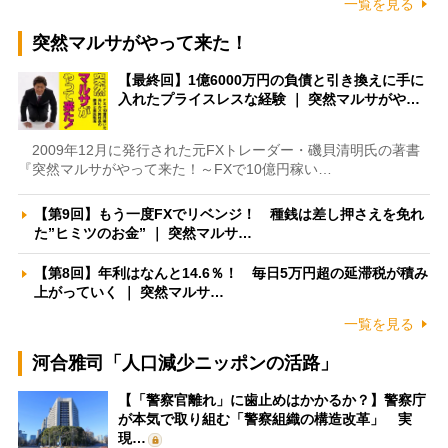
一覧を見る
突然マルサがやって来た！
【最終回】1億6000万円の負債と引き換えに手に
入れたプライスレスな経験 ｜ 突然マルサがや…
2009年12月に発行された元FXトレーダー・磯貝清明氏の著書
『突然マルサがやって来た！～FXで10億円稼い…
【第9回】もう一度FXでリベンジ！ 種銭は差し押さえを免れ
た”ヒミツのお金” ｜ 突然マルサ…
【第8回】年利はなんと14.6％！ 毎日5万円超の延滞税が積み
上がっていく ｜ 突然マルサ…
一覧を見る
河合雅司「人口減少ニッポンの活路」
【「警察官離れ」に歯止めはかかるか？】警察庁
が本気で取り組む「警察組織の構造改革」 実
現…