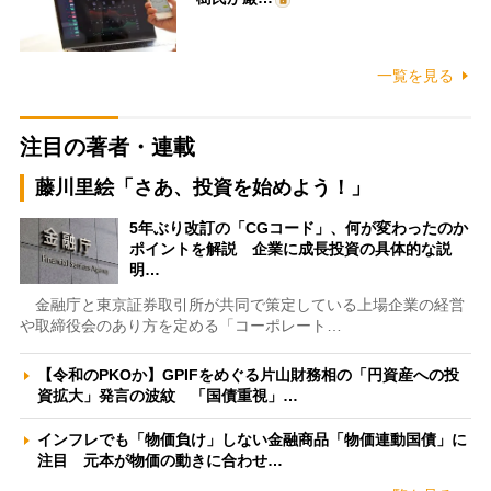
一覧を見る
注目の著者・連載
藤川里絵「さあ、投資を始めよう！」
5年ぶり改訂の「CGコード」、何が変わったのか
ポイントを解説 企業に成長投資の具体的な説
明…
金融庁と東京証券取引所が共同で策定している上場企業の経営
や取締役会のあり方を定める「コーポレート…
【令和のPKOか】GPIFをめぐる片山財務相の「円資産への投
資拡大」発言の波紋 「国債重視」…
インフレでも「物価負け」しない金融商品「物価連動国債」に
注目 元本が物価の動きに合わせ…