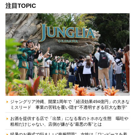
注目TOPIC
ジャングリア沖縄、開業1周年で「経済効果494億円」の大きな
ミスリード 事業の苦戦を覆い隠す“不透明すぎる巨大な数字”
お酒を提供する店で「出禁」になる客のトホホな生態 嘔吐や
粗相だけじゃない、店側が嫌がる“最悪の客”とは
猛暑のお葬式で悩ましい“喪服問題” 女性は「ワンピースを着