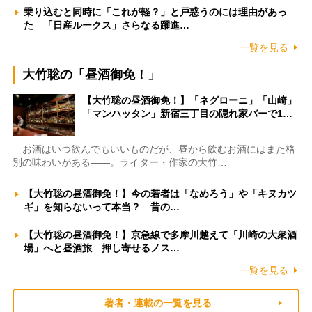
乗り込むと同時に「これが軽？」と戸惑うのには理由があっ
た 「日産ルークス」さらなる躍進…
一覧を見る
大竹聡の「昼酒御免！」
【大竹聡の昼酒御免！】「ネグローニ」「山崎」
「マンハッタン」新宿三丁目の隠れ家バーで1…
お酒はいつ飲んでもいいものだが、昼から飲むお酒にはまた格
別の味わいがある――。ライター・作家の大竹…
【大竹聡の昼酒御免！】今の若者は「なめろう」や「キヌカツ
ギ」を知らないって本当？ 昔の…
【大竹聡の昼酒御免！】京急線で多摩川越えて「川崎の大衆酒
場」へと昼酒旅 押し寄せるノス…
一覧を見る
著者・連載の一覧を見る