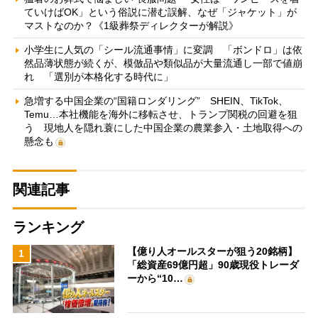
ていけばOK」という俗説に潜む誤解、なぜ「ジャケット」が
マストなのか？《1級葬祭ディレクターが解説》
小学生に人気の「シール流通事情」に変調 「ボンドロ」は依
然品薄状態が続くが、模倣品や類似品が大量流通し一部で値崩
れ 「選別が本格化する時代に」
急増する中国企業の“国籍ロンダリング” SHEIN、TikTok、
Temu…本社機能を海外に移転させ、トランプ関税の回避を狙
う 現地人を隠れ蓑にした中国企業の農業参入・土地取得への
懸念も
関連記事
ランキング
【億り人オールスターが狙う20銘柄】
1
「総資産69億円超」90歳現役トレーダ
ーから“10…