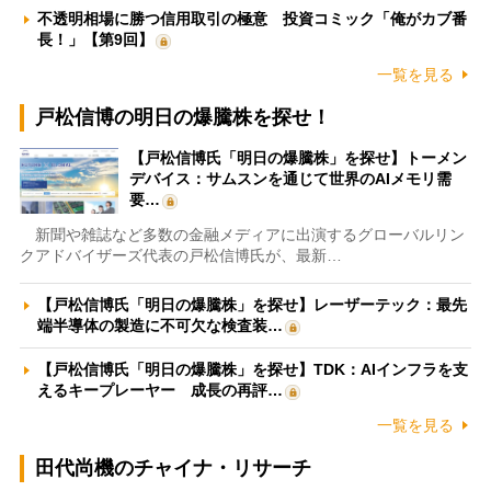
不透明相場に勝つ信用取引の極意 投資コミック「俺がカブ番
長！」【第9回】
一覧を見る
戸松信博の明日の爆騰株を探せ！
【戸松信博氏「明日の爆騰株」を探せ】トーメン
デバイス：サムスンを通じて世界のAIメモリ需
要…
新聞や雑誌など多数の金融メディアに出演するグローバルリン
クアドバイザーズ代表の戸松信博氏が、最新…
【戸松信博氏「明日の爆騰株」を探せ】レーザーテック：最先
端半導体の製造に不可欠な検査装…
【戸松信博氏「明日の爆騰株」を探せ】TDK：AIインフラを支
えるキープレーヤー 成長の再評…
一覧を見る
田代尚機のチャイナ・リサーチ