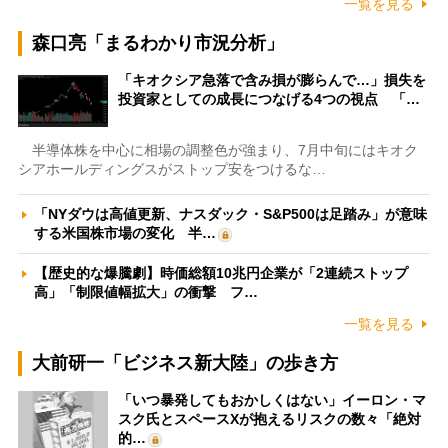
一覧を見る
森口亮「まるわかり市況分析」
「キオクシア急落で含み損が膨らんで…」損失を
投資家としての成長につなげる4つの視点 「…
半導体株を中心に相場の調整色が強まり、7月中旬にはキオク
シアホールディングスがストップ安をつけるな…
「NYダウは高値更新、ナスダック・S&P500は足踏み」が意味
する米国株市場の変化 半…
【歴史的な爆騰劇】時価総額10兆円企業が「2連続ストップ
高」「制限値幅拡大」の衝撃 フ…
一覧を見る
大前研一「ビジネス新大陸」の歩き方
「いつ暴発してもおかしくはない」イーロン・マ
スク氏とスペースXが抱えるリスクの数々「絶対
的…