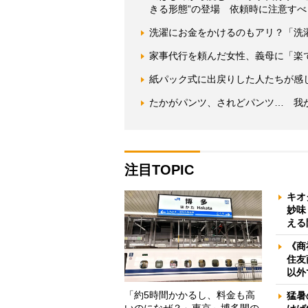
きる形態”の登場 依頼時に注意すべ
洗濯にお金をかけるのもアリ？「洗
家事代行を頼んだ女性、義母に「楽
紙パック式に出戻りした人たちが感
たかがパンツ、されどパンツ… 我
注目TOPIC
キオ
妙味
える
《商
住友
以外
「約5時間かかるし、料金も高
猛暑