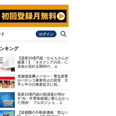
ンド
ログイン
ンキング
【資産10億円超・かんちさんが
厳選！】「キオクシアの次」に
資金が流れる期待の…
老舗遊技機メーカー・豊丸産業
がパチンコ事業停止の背景 大
手と中小の格差拡大に拍…
資産10億円超の投資家が明か
す“AI・半導体相場に乗らなかっ
た理由” フルポジショ…
【首都圏の不動産価格「危ない