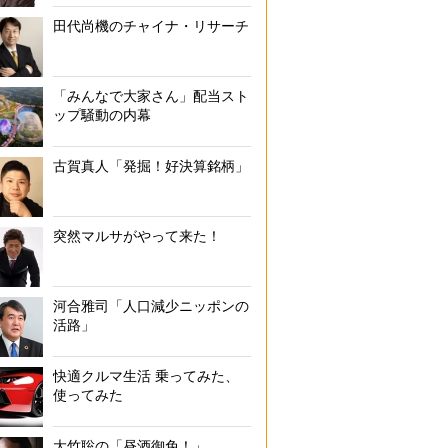
田代尚機のチャイナ・リサーチ
注目を集める代行サービスの概要と料金（その1）
「みんなで大家さん」配当スト
ップ騒動の内幕
古賀真人「発掘！好決算銘柄」
突然マルサがやって来た！
河合雅司「人口減少ニッポンの
活路」
快適クルマ生活 乗ってみた、
使ってみた
大竹聡の「昼酒御免！」