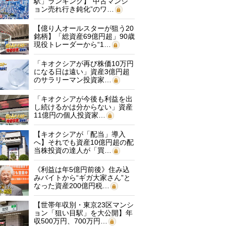
駅」ランキング】“中古マンシ
ョン売れ行き鈍化”のワ…
【億り人オールスターが狙う20
銘柄】「総資産69億円超」90歳
現役トレーダーから“1…
「キオクシアが再び株価10万円
になる日は遠い」資産3億円超
のサラリーマン投資家…
「キオクシアが今後も利益を出
し続けるかは分からない」資産
11億円の個人投資家…
【キオクシアが「配当」導入
へ】それでも資産10億円超の配
当株投資の達人が「買…
《利益は年5億円前後》住み込
みバイトから“ギガ大家さん”と
なった資産200億円税…
【世帯年収別・東京23区マンシ
ョン「狙い目駅」を大公開】年
収500万円、700万円…