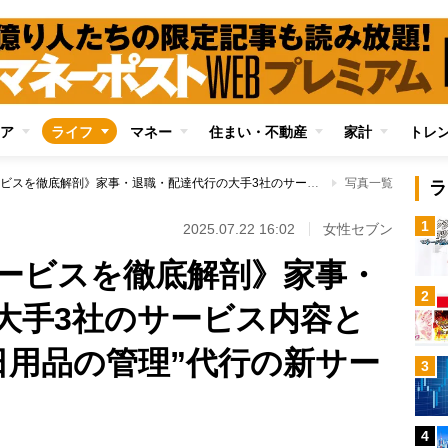
ア
ライフ
マネー
住まい・不動産
家計
トレ
《進化する代行サービスを徹底解剖》家事・退職・配達代行の大手3社のサービス内容と料金システム “日用品の管理”代行の新サービスも登場
写真一覧
ラ
1
2025.07.22 16:02
女性セブン
ービスを徹底解剖》家事・
2
大手3社のサービス内容と
日用品の管理”代行の新サー
3
4