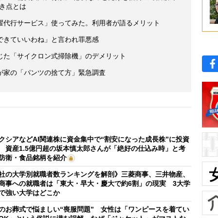
き点とは
濯代行サービス」使ってみた。利用者が語るメリット
できていいわね」と言われ罪悪感
じた「サイクロン式掃除機」のデメリット
が家の「パンツの捨て方」緊急調査
クシアなどAI関連株に資金集中で“割安になった成長株”に投資
 資産1.5億円超の坂本慎太郎さんが「絶好の仕込み時」と考
防衛・食品銘柄を紹介
社の大学別就職者数ランキングを解剖》三菱商事、三井物産、
商事への就職者は「東大・早大・慶大で約6割」の現実 3大学
で強い大学はどこか
のお葬式で悩ましい“喪服問題” 女性は「ワンピースを着てい