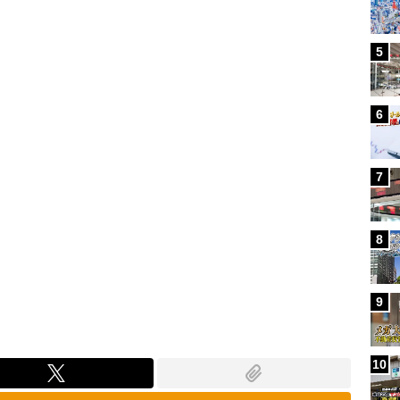
Loaded
:
80.92%
5
6
7
8
9
10