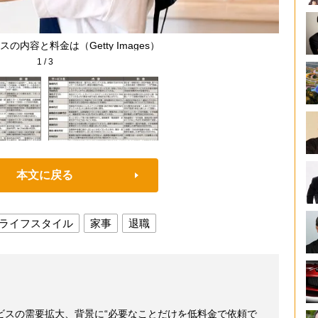
の内容と料金は（Getty Images）
1
/
3
本文に戻る
ライフスタイル
家事
退職
ビスの需要拡大、背景に“必要なことだけを低料金で依頼で