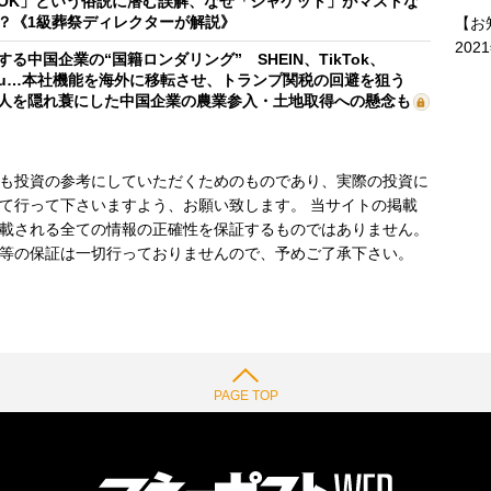
OK」という俗説に潜む誤解、なぜ「ジャケット」がマストな
？《1級葬祭ディレクターが解説》
【お
202
する中国企業の“国籍ロンダリング” SHEIN、TikTok、
mu…本社機能を海外に移転させ、トランプ関税の回避を狙う
人を隠れ蓑にした中国企業の農業参入・土地取得への懸念も
も投資の参考にしていただくためのものであり、実際の投資に
て行って下さいますよう、お願い致します。 当サイトの掲載
載される全ての情報の正確性を保証するものではありません。
等の保証は一切行っておりませんので、予めご了承下さい。
PAGE TOP