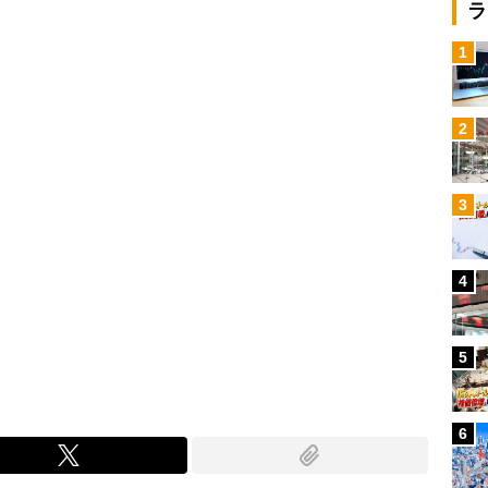
Loaded
:
ラ
87.48%
/
1
2
3
4
5
6