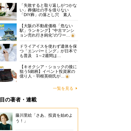
「失敗すると取り返しがつかな
い」葬儀社の手を借りない
「DIY葬」の落とし穴 素人
に…
【大阪の不動産価格「危ない
駅」ランキング】“中古マンシ
ョン売れ行き鈍化”のワー…
ドライアイスを使わず遺体を保
つ「エンバーミング」が日本で
も普及 1～2週間は…
【キオクシア・ショックの後に
狙う5銘柄】イベント投資家の
億り人・羽根英樹氏が…
一覧を見る
目の著者・連載
藤川里絵「さあ、投資を始めよ
う！」