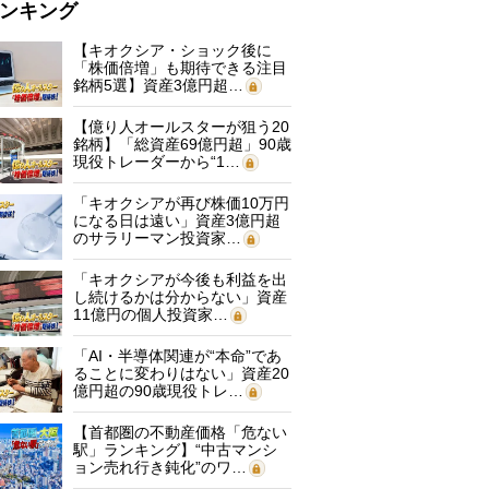
ンキング
【キオクシア・ショック後に
「株価倍増」も期待できる注目
銘柄5選】資産3億円超…
【億り人オールスターが狙う20
銘柄】「総資産69億円超」90歳
現役トレーダーから“1…
「キオクシアが再び株価10万円
になる日は遠い」資産3億円超
のサラリーマン投資家…
「キオクシアが今後も利益を出
し続けるかは分からない」資産
11億円の個人投資家…
「AI・半導体関連が“本命”であ
ることに変わりはない」資産20
億円超の90歳現役トレ…
【首都圏の不動産価格「危ない
駅」ランキング】“中古マンシ
ョン売れ行き鈍化”のワ…