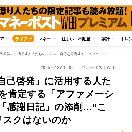
ア
ライフ
マネー
住まい・不動産
家計
トレ
対話型生成AIを「自己啓発」に活用する人たちのリアル 自分を肯定する「アファメーション文」の作成、「感謝日記」の添削…“こころのAI依存”にリスクはないのか
2025.07.27 15:00
マネーポストWEB
「自己啓発」に活用する人た
を肯定する「アファメーシ
「感謝日記」の添削…“こ
にリスクはないのか