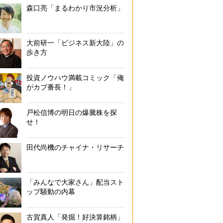
森口亮「まるわかり市況分析」
大前研一「ビジネス新大陸」の
歩き方
投資ノウハウ満載コミック「俺
がカブ番長！」
戸松信博の明日の爆騰株を探
せ！
田代尚機のチャイナ・リサーチ
「みんなで大家さん」配当スト
ップ騒動の内幕
古賀真人「発掘！好決算銘柄」