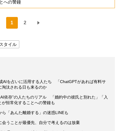
ことへの警鐘
1
2
スタイル
成AIを占いに活用する人たち 「ChatGPTがあれば有料サ
に淘汰される日も来るのか
す“AI依存”の人たちのリアル 「婚約中の彼氏と別れた」「入
とが恒常化することへの警鐘も
ら「あんた離婚する」の迷惑LINEも
に会うことが最優先、自分で考えるのは放棄