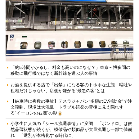
「約5時間かかるし、料金も高いのになぜ？」東京～博多間の
移動に飛行機ではなく新幹線を選ぶ人の事情
お酒を提供する店で「出禁」になる客のトホホな生態 嘔吐や
粗相だけじゃない、店側が嫌がる“最悪の客”とは
【納車時に複数の事故】テスラジャパン“多額のEV補助金”で注
文殺到、現場は大混乱 トラブル続発の背後に見え隠れす
る“イーロンの右腕”の影
小学生に人気の「シール流通事情」に変調 「ボンドロ」は依
然品薄状態が続くが、模倣品や類似品が大量流通し一部で値崩
れ 「選別が本格化する時代に」