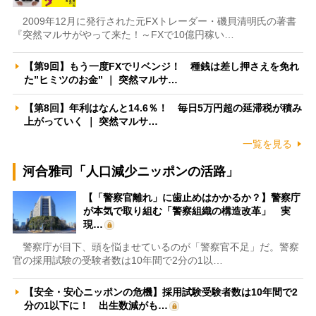
2009年12月に発行された元FXトレーダー・磯貝清明氏の著書
『突然マルサがやって来た！～FXで10億円稼い…
【第9回】もう一度FXでリベンジ！ 種銭は差し押さえを免れ
た”ヒミツのお金” ｜ 突然マルサ…
【第8回】年利はなんと14.6％！ 毎日5万円超の延滞税が積み
上がっていく ｜ 突然マルサ…
一覧を見る
河合雅司「人口減少ニッポンの活路」
【「警察官離れ」に歯止めはかかるか？】警察庁
が本気で取り組む「警察組織の構造改革」 実
現…
警察庁が目下、頭を悩ませているのが「警察官不足」だ。警察
官の採用試験の受験者数は10年間で2分の1以…
【安全・安心ニッポンの危機】採用試験受験者数は10年間で2
分の1以下に！ 出生数減がも…