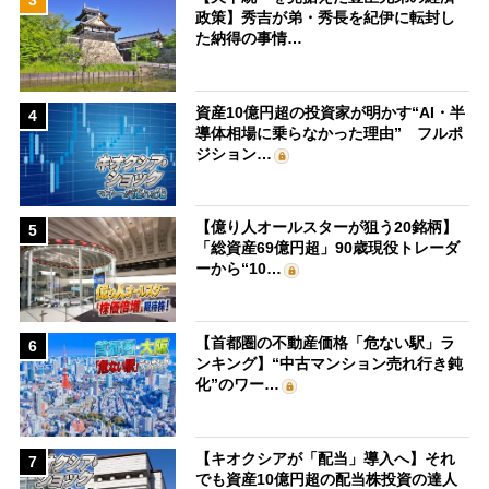
3
政策】秀吉が弟・秀長を紀伊に転封し
た納得の事情…
資産10億円超の投資家が明かす“AI・半
4
導体相場に乗らなかった理由” フルポ
ジション…
【億り人オールスターが狙う20銘柄】
5
「総資産69億円超」90歳現役トレーダ
ーから“10…
【首都圏の不動産価格「危ない駅」ラ
6
ンキング】“中古マンション売れ行き鈍
化”のワー…
【キオクシアが「配当」導入へ】それ
7
でも資産10億円超の配当株投資の達人