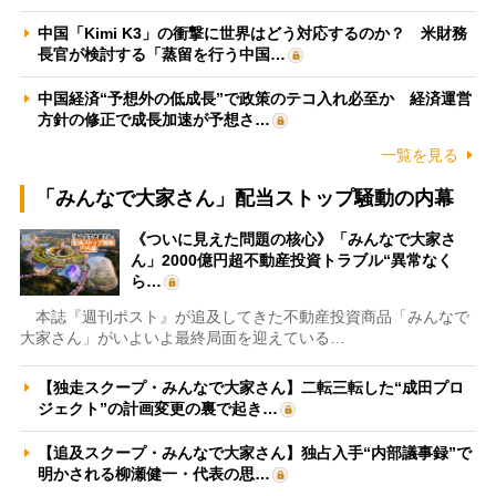
中国「Kimi K3」の衝撃に世界はどう対応するのか？ 米財務
長官が検討する「蒸留を行う中国…
中国経済“予想外の低成長”で政策のテコ入れ必至か 経済運営
方針の修正で成長加速が予想さ…
一覧を見る
「みんなで大家さん」配当ストップ騒動の内幕
《ついに見えた問題の核心》「みんなで大家さ
ん」2000億円超不動産投資トラブル“異常なく
ら…
本誌『週刊ポスト』が追及してきた不動産投資商品「みんなで
大家さん」がいよいよ最終局面を迎えている…
【独走スクープ・みんなで大家さん】二転三転した“成田プロ
ジェクト”の計画変更の裏で起き…
【追及スクープ・みんなで大家さん】独占入手“内部議事録”で
明かされる柳瀬健一・代表の思…