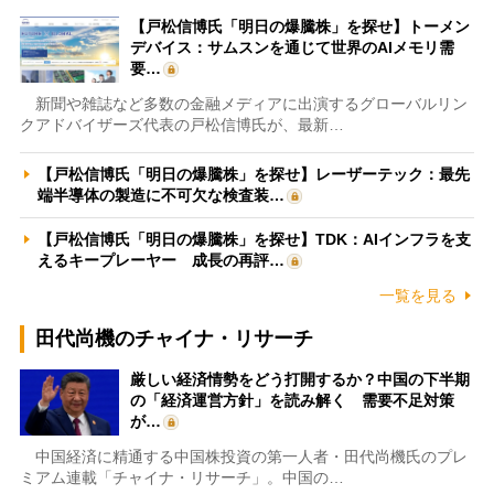
【戸松信博氏「明日の爆騰株」を探せ】トーメン
デバイス：サムスンを通じて世界のAIメモリ需
要…
新聞や雑誌など多数の金融メディアに出演するグローバルリン
クアドバイザーズ代表の戸松信博氏が、最新…
【戸松信博氏「明日の爆騰株」を探せ】レーザーテック：最先
端半導体の製造に不可欠な検査装…
【戸松信博氏「明日の爆騰株」を探せ】TDK：AIインフラを支
えるキープレーヤー 成長の再評…
一覧を見る
田代尚機のチャイナ・リサーチ
厳しい経済情勢をどう打開するか？中国の下半期
の「経済運営方針」を読み解く 需要不足対策
が…
中国経済に精通する中国株投資の第一人者・田代尚機氏のプレ
ミアム連載「チャイナ・リサーチ」。中国の…