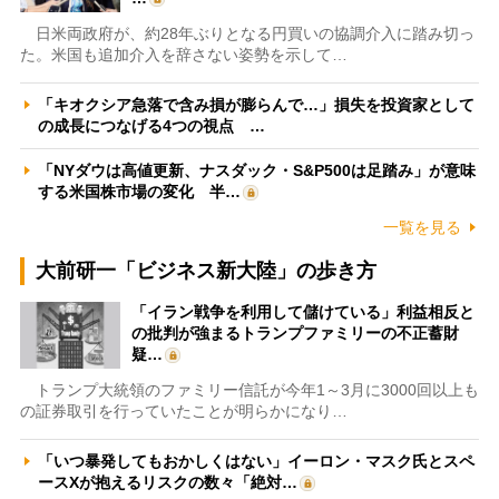
日米両政府が、約28年ぶりとなる円買いの協調介入に踏み切っ
た。米国も追加介入を辞さない姿勢を示して…
「キオクシア急落で含み損が膨らんで…」損失を投資家として
の成長につなげる4つの視点 …
「NYダウは高値更新、ナスダック・S&P500は足踏み」が意味
する米国株市場の変化 半…
一覧を見る
大前研一「ビジネス新大陸」の歩き方
「イラン戦争を利用して儲けている」利益相反と
の批判が強まるトランプファミリーの不正蓄財
疑…
トランプ大統領のファミリー信託が今年1～3月に3000回以上も
の証券取引を行っていたことが明らかになり…
「いつ暴発してもおかしくはない」イーロン・マスク氏とスペ
ースXが抱えるリスクの数々「絶対…