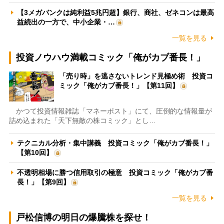
【3メガバンクは純利益5兆円超】銀行、商社、ゼネコンは最高
益続出の一方で、中小企業・…
一覧を見る
投資ノウハウ満載コミック「俺がカブ番長！」
「売り時」を逃さないトレンド見極め術 投資コ
ミック「俺がカブ番長！」【第11回】
かつて投資情報雑誌「マネーポスト」にて、圧倒的な情報量が
詰め込まれた「天下無敵の株コミック」とし…
テクニカル分析・集中講義 投資コミック「俺がカブ番長！」
【第10回】
不透明相場に勝つ信用取引の極意 投資コミック「俺がカブ番
長！」【第9回】
一覧を見る
戸松信博の明日の爆騰株を探せ！