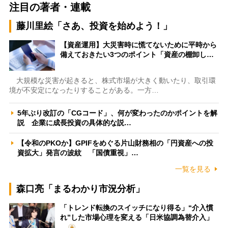
注目の著者・連載
藤川里絵「さあ、投資を始めよう！」
【資産運用】大災害時に慌てないために平時から
備えておきたい3つのポイント「資産の棚卸し…
大規模な災害が起きると、株式市場が大きく動いたり、取引環
境が不安定になったりすることがある。一方…
5年ぶり改訂の「CGコード」、何が変わったのかポイントを解
説 企業に成長投資の具体的な説…
【令和のPKOか】GPIFをめぐる片山財務相の「円資産への投
資拡大」発言の波紋 「国債重視」…
一覧を見る
森口亮「まるわかり市況分析」
「トレンド転換のスイッチになり得る」“介入慣
れ”した市場心理を変える「日米協調為替介入」
…