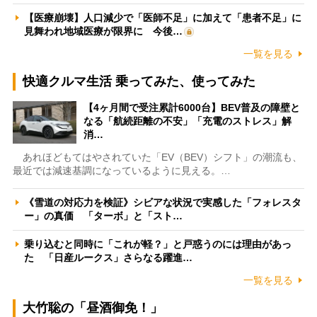
【医療崩壊】人口減少で「医師不足」に加えて「患者不足」に
見舞われ地域医療が限界に 今後…
一覧を見る
快適クルマ生活 乗ってみた、使ってみた
【4ヶ月間で受注累計6000台】BEV普及の障壁と
なる「航続距離の不安」「充電のストレス」解
消…
あれほどもてはやされていた「EV（BEV）シフト」の潮流も、
最近では減速基調になっているように見える。…
《雪道の対応力を検証》シビアな状況で実感した「フォレスタ
ー」の真価 「ターボ」と「スト…
乗り込むと同時に「これが軽？」と戸惑うのには理由があっ
た 「日産ルークス」さらなる躍進…
一覧を見る
大竹聡の「昼酒御免！」