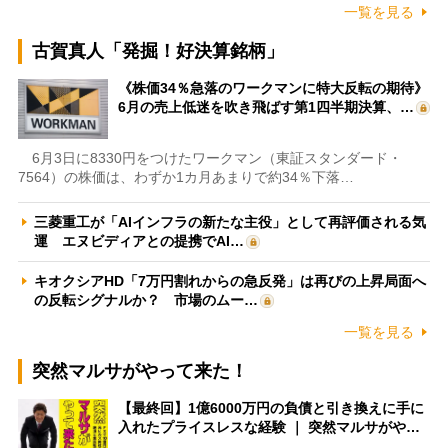
一覧を見る
古賀真人「発掘！好決算銘柄」
《株価34％急落のワークマンに特大反転の期待》
6月の売上低迷を吹き飛ばす第1四半期決算、…
6月3日に8330円をつけたワークマン（東証スタンダード・
7564）の株価は、わずか1カ月あまりで約34％下落…
三菱重工が「AIインフラの新たな主役」として再評価される気
運 エヌビディアとの提携でAI…
キオクシアHD「7万円割れからの急反発」は再びの上昇局面へ
の反転シグナルか？ 市場のムー…
一覧を見る
突然マルサがやって来た！
【最終回】1億6000万円の負債と引き換えに手に
入れたプライスレスな経験 ｜ 突然マルサがや…