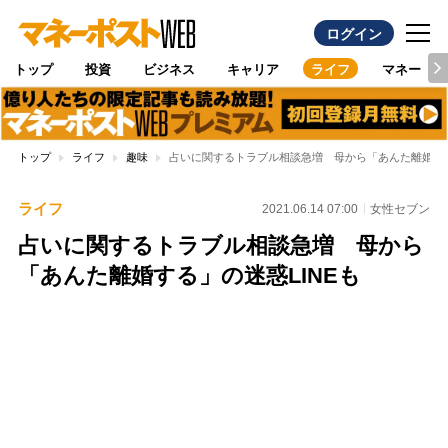
ログイン
トップ
投資
ビジネス
キャリア
ライフ
マネー
トップ
ライフ
趣味
占いに関するトラブル相談急増 母から「あんた離婚する
ライフ
2021.06.14 07:00
女性セブン
占いに関するトラブル相談急増 母から
「あんた離婚する」の迷惑LINEも
Loaded
:
100.00%
/
Unmute