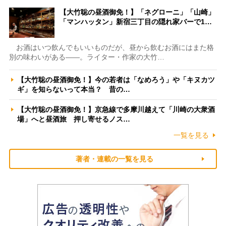
【大竹聡の昼酒御免！】「ネグローニ」「山崎」
「マンハッタン」新宿三丁目の隠れ家バーで1…
お酒はいつ飲んでもいいものだが、昼から飲むお酒にはまた格
別の味わいがある――。ライター・作家の大竹…
【大竹聡の昼酒御免！】今の若者は「なめろう」や「キヌカツ
ギ」を知らないって本当？ 昔の…
【大竹聡の昼酒御免！】京急線で多摩川越えて「川崎の大衆酒
場」へと昼酒旅 押し寄せるノス…
一覧を見る
著者・連載の一覧を見る