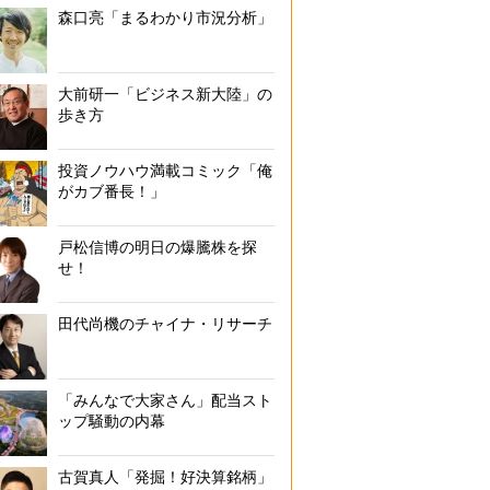
森口亮「まるわかり市況分析」
大前研一「ビジネス新大陸」の
歩き方
投資ノウハウ満載コミック「俺
がカブ番長！」
戸松信博の明日の爆騰株を探
せ！
田代尚機のチャイナ・リサーチ
「みんなで大家さん」配当スト
ップ騒動の内幕
古賀真人「発掘！好決算銘柄」