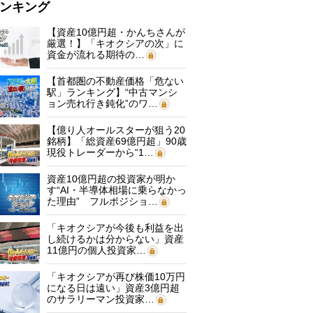
ンキング
【資産10億円超・かんちさんが
厳選！】「キオクシアの次」に
資金が流れる期待の…
【首都圏の不動産価格「危ない
駅」ランキング】“中古マンシ
ョン売れ行き鈍化”のワ…
【億り人オールスターが狙う20
銘柄】「総資産69億円超」90歳
現役トレーダーから“1…
資産10億円超の投資家が明か
す“AI・半導体相場に乗らなかっ
た理由” フルポジショ…
「キオクシアが今後も利益を出
し続けるかは分からない」資産
11億円の個人投資家…
「キオクシアが再び株価10万円
になる日は遠い」資産3億円超
のサラリーマン投資家…