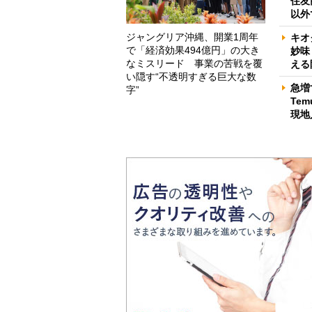
住友
以外
ジャングリア沖縄、開業1周年
キオ
で「経済効果494億円」の大き
妙味
なミスリード 事業の苦戦を覆
える
い隠す“不透明すぎる巨大な数
急増
字”
Te
現地