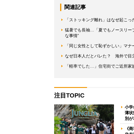
関連記事
「ストッキング離れ」はなぜ起こっ
猛暑でも長袖…「夏でもノースリー
な事情”
「同じ女性として恥ずかしい」マナ
なぜ日本人だとバレた？ 海外で目
「軽率でした…」住宅街でご近所家
注目TOPIC
小学
薄状
別が
《商