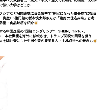
商事への就職者は「東大・早大・慶大で約6割」の現実 3大学
で強い大学はどこか
クシアなどAI関連株に資金集中で“割安になった成長株”に投資
 資産1.5億円超の坂本慎太郎さんが「絶好の仕込み時」と考
防衛・食品銘柄を紹介
する中国企業の“国籍ロンダリング” SHEIN、TikTok、
mu…本社機能を海外に移転させ、トランプ関税の回避を狙う
人を隠れ蓑にした中国企業の農業参入・土地取得への懸念も