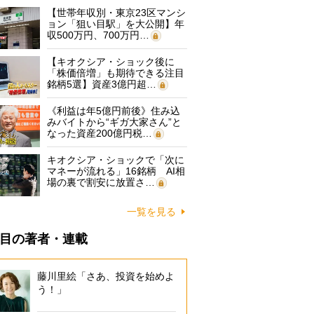
【世帯年収別・東京23区マンシ
ョン「狙い目駅」を大公開】年
収500万円、700万円…
【キオクシア・ショック後に
「株価倍増」も期待できる注目
銘柄5選】資産3億円超…
《利益は年5億円前後》住み込
みバイトから“ギガ大家さん”と
なった資産200億円税…
キオクシア・ショックで「次に
マネーが流れる」16銘柄 AI相
場の裏で割安に放置さ…
一覧を見る
目の著者・連載
藤川里絵「さあ、投資を始めよ
う！」