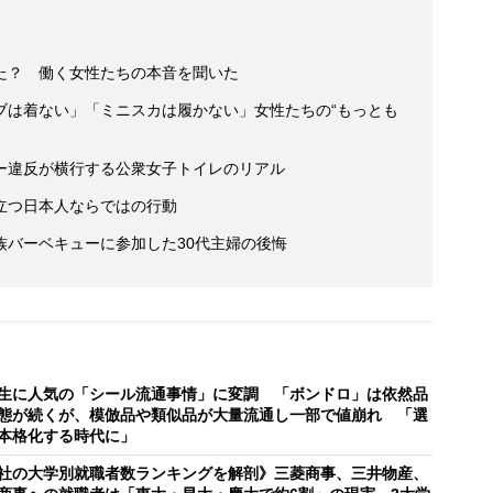
た？ 働く女性たちの本音を聞いた
ブは着ない」「ミニスカは履かない」女性たちの“もっとも
ー違反が横行する公衆女子トイレのリアル
立つ日本人ならではの行動
族バーベキューに参加した30代主婦の後悔
生に人気の「シール流通事情」に変調 「ボンドロ」は依然品
態が続くが、模倣品や類似品が大量流通し一部で値崩れ 「選
本格化する時代に」
社の大学別就職者数ランキングを解剖》三菱商事、三井物産、