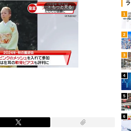
ラ
もっと見る
arrow_forward_ios
1
2
3
4
Mute
5
6