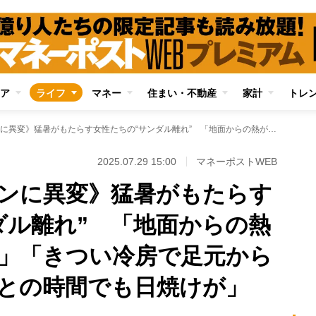
ア
ライフ
マネー
住まい・不動産
家計
トレ
《夏のファッションに異変》猛暑がもたらす女性たちの“サンダル離れ” 「地面からの熱がダイレクトに…」「きつい冷房で足元から凍える」「ちょっとの時間でも日焼けが」
2025.07.29 15:00
マネーポストWEB
ンに異変》猛暑がもたらす
ダル離れ” 「地面からの熱
」「きつい冷房で足元から
との時間でも日焼けが」