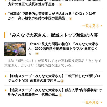
方針の修正で成長加速が予想さ…
“AI革命”で爆発的な需要拡大が見込まれる「CXO」とは何
か？ 高い競争力を持つ中国の医薬品…
一覧を見る
「みんなで大家さん」配当ストップ騒動の内幕
《ついに見えた問題の核心》「みんなで大家さ
ん」2000億円超不動産投資トラブル“異常なく
ら…
本誌『週刊ポスト』が追及してきた不動産投資商品「みんなで
大家さん」がいよいよ最終局面を迎えている…
【独走スクープ・みんなで大家さん】二転三転した“成田プロ
ジェクト”の計画変更の裏で起き…
【追及スクープ・みんなで大家さん】独占入手“内部議事録”で
明かされる柳瀬健一・代表の思…
一覧を見る