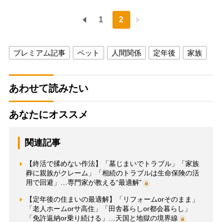
1
2
プレミアム記事
ペット
人間関係
定年後
家族
あわせて読みたい
あなたにオススメ
関連記事
【終活で揉めない作法】「墓じまいでトラブル」「家族
葬に親族がクレーム」「相続のトラブルは生命保険の活
用で回避」…専門家が教える“最適解”
【定年後の住まいの最適解】「リフォームorそのまま」
「老人ホームorサ高住」「田舎暮らしor都会暮らし」
「免許返納or乗り続ける」…天国と地獄の境界線