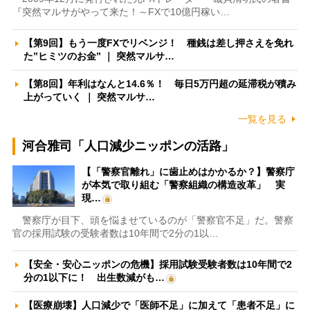
『突然マルサがやって来た！～FXで10億円稼い…
【第9回】もう一度FXでリベンジ！ 種銭は差し押さえを免れ
た”ヒミツのお金” ｜ 突然マルサ…
【第8回】年利はなんと14.6％！ 毎日5万円超の延滞税が積み
上がっていく ｜ 突然マルサ…
一覧を見る
河合雅司「人口減少ニッポンの活路」
【「警察官離れ」に歯止めはかかるか？】警察庁
が本気で取り組む「警察組織の構造改革」 実
現…
警察庁が目下、頭を悩ませているのが「警察官不足」だ。警察
官の採用試験の受験者数は10年間で2分の1以…
【安全・安心ニッポンの危機】採用試験受験者数は10年間で2
分の1以下に！ 出生数減がも…
【医療崩壊】人口減少で「医師不足」に加えて「患者不足」に