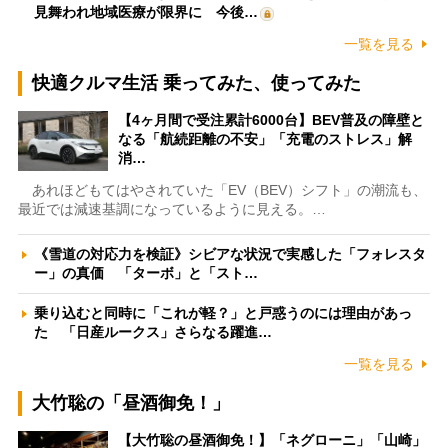
見舞われ地域医療が限界に 今後…
一覧を見る
快適クルマ生活 乗ってみた、使ってみた
【4ヶ月間で受注累計6000台】BEV普及の障壁と
なる「航続距離の不安」「充電のストレス」解
消…
あれほどもてはやされていた「EV（BEV）シフト」の潮流も、
最近では減速基調になっているように見える。…
《雪道の対応力を検証》シビアな状況で実感した「フォレスタ
ー」の真価 「ターボ」と「スト…
乗り込むと同時に「これが軽？」と戸惑うのには理由があっ
た 「日産ルークス」さらなる躍進…
一覧を見る
大竹聡の「昼酒御免！」
【大竹聡の昼酒御免！】「ネグローニ」「山崎」