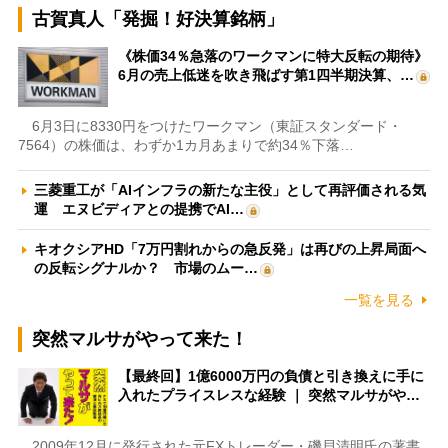
古賀真人「発掘！好決算銘柄」
《株価34％急落のワークマンに特大反転の期待》
6月の売上低迷を吹き飛ばす第1四半期決算、…
6月3日に8330円をつけたワークマン（東証スタンダード・
7564）の株価は、わずか1カ月あまりで約34％下落…
三菱重工が「AIインフラの新たな主役」として再評価される気
運 エヌビディアとの提携でAI…
キオクシアHD「7万円割れからの急反発」は再びの上昇局面へ
の反転シグナルか？ 市場のムー…
一覧を見る
突然マルサがやって来た！
【最終回】1億6000万円の負債と引き換えに手に
入れたプライスレスな経験 ｜ 突然マルサがや…
2009年12月に発行された元FXトレーダー・磯貝清明氏の著書