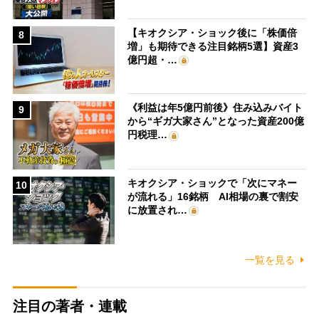
【キオクシア・ショック後に「株価倍
8
増」も期待できる注目銘柄5選】資産3
億円超・…
《利益は年5億円前後》住み込みバイト
9
から“ギガ大家さん”となった資産200億
円税理…
キオクシア・ショックで「次にマネー
10
が流れる」16銘柄 AI相場の裏で割安
に放置され…
一覧を見る
注目の著者・連載