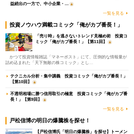
益続出の一方で、中小企業・…
一覧を見る
投資ノウハウ満載コミック「俺がカブ番長！」
「売り時」を逃さないトレンド見極め術 投資コ
ミック「俺がカブ番長！」【第11回】
かつて投資情報雑誌「マネーポスト」にて、圧倒的な情報量が
詰め込まれた「天下無敵の株コミック」とし…
テクニカル分析・集中講義 投資コミック「俺がカブ番長！」
【第10回】
不透明相場に勝つ信用取引の極意 投資コミック「俺がカブ番
長！」【第9回】
一覧を見る
戸松信博の明日の爆騰株を探せ！
【戸松信博氏「明日の爆騰株」を探せ】トーメン