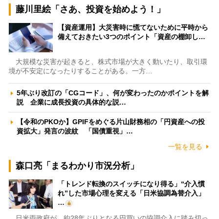
藤川里絵「さあ、投資を始めよう！」
【資産運用】大災害時に慌てないために平時から
備えておきたい3つのポイント「資産の棚卸し…
大規模な災害が起きると、株式市場が大きく動いたり、取引環
境が不安定になったりすることがある。一方…
5年ぶり改訂の「CGコード」、何が変わったのかポイントを解
説 企業に成長投資の具体的な説…
【令和のPKOか】GPIFをめぐる片山財務相の「円資産への投
資拡大」発言の波紋 「国債重視」…
一覧を見る
森口亮「まるわかり市況分析」
「トレンド転換のスイッチになり得る」“介入慣
れ”した市場心理を変える「日米協調為替介入」
…
日米両政府が、約28年ぶりとなる円買いの協調介入に踏み切っ