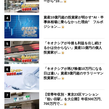
ーから“10…
資産10億円超の投資家が明かす“AI・半
4
導体相場に乗らなかった理由” フルポ
ジション…
「キオクシアが今後も利益を出し続け
5
るかは分からない」資産11億円の個人
投資家が…
「キオクシアが再び株価10万円になる
6
日は遠い」資産3億円超のサラリーマン
投資家が…
【世帯年収別・東京23区マンション
7
「狙い目駅」を大公開】年収500万円、
700万円で…