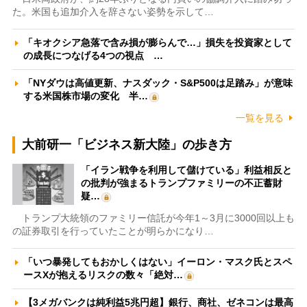
た。米国も追加介入を辞さない姿勢を示して…
「キオクシア急落で含み損が膨らんで…」損失を投資家として
の成長につなげる4つの視点 …
「NYダウは高値更新、ナスダック・S&P500は足踏み」が意味
する米国株市場の変化 半…
一覧を見る
大前研一「ビジネス新大陸」の歩き方
「イラン戦争を利用して儲けている」利益相反と
の批判が強まるトランプファミリーの不正蓄財
疑…
トランプ大統領のファミリー信託が今年1～3月に3000回以上も
の証券取引を行っていたことが明らかになり…
「いつ暴発してもおかしくはない」イーロン・マスク氏とスペ
ースXが抱えるリスクの数々「絶対…
【3メガバンクは純利益5兆円超】銀行、商社、ゼネコンは最高