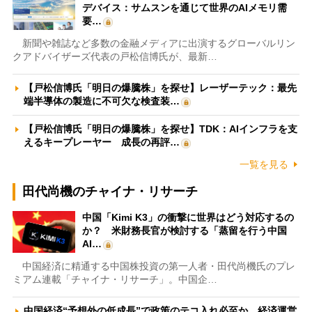
デバイス：サムスンを通じて世界のAIメモリ需
要…
新聞や雑誌など多数の金融メディアに出演するグローバルリン
クアドバイザーズ代表の戸松信博氏が、最新…
【戸松信博氏「明日の爆騰株」を探せ】レーザーテック：最先
端半導体の製造に不可欠な検査装…
【戸松信博氏「明日の爆騰株」を探せ】TDK：AIインフラを支
えるキープレーヤー 成長の再評…
一覧を見る
田代尚機のチャイナ・リサーチ
中国「Kimi K3」の衝撃に世界はどう対応するの
か？ 米財務長官が検討する「蒸留を行う中国
AI…
中国経済に精通する中国株投資の第一人者・田代尚機氏のプレ
ミアム連載「チャイナ・リサーチ」。中国企…
中国経済“予想外の低成長”で政策のテコ入れ必至か 経済運営