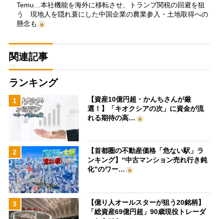
Temu…本社機能を海外に移転させ、トランプ関税の回避を狙
う 現地人を隠れ蓑にした中国企業の農業参入・土地取得への
懸念も
関連記事
ランキング
【資産10億円超・かんちさんが厳
1
選！】「キオクシアの次」に資金が流
れる期待の高…
【首都圏の不動産価格「危ない駅」ラ
2
ンキング】“中古マンション売れ行き鈍
化”のワー…
【億り人オールスターが狙う20銘柄】
3
「総資産69億円超」90歳現役トレーダ