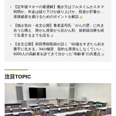
【定年後マネーの最適解】働き方はフルタイムかスキマ
時間か、年金は繰り下げか繰り上げか、投資か貯蓄か…
老後破産を避けるためのポイントを解説
【独占告白・全文公開】養老孟司氏「がんの壁」に向き
合う心構え 肺がん発覚から抗がん剤、放射線治療を経
て生還するまでを語る
【全文公開】和田秀樹医師が説く「60歳をすぎたら好き
勝手に生きる」34の極意 節約も禁酒もしなくていい…
6000人の高齢者を診てきて分かった“幸齢者”の共通点
注目TOPIC