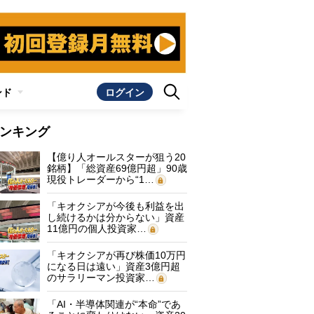
ンド
ログイン
ンキング
【億り人オールスターが狙う20
銘柄】「総資産69億円超」90歳
現役トレーダーから“1…
「キオクシアが今後も利益を出
し続けるかは分からない」資産
11億円の個人投資家…
「キオクシアが再び株価10万円
になる日は遠い」資産3億円超
のサラリーマン投資家…
「AI・半導体関連が“本命”であ