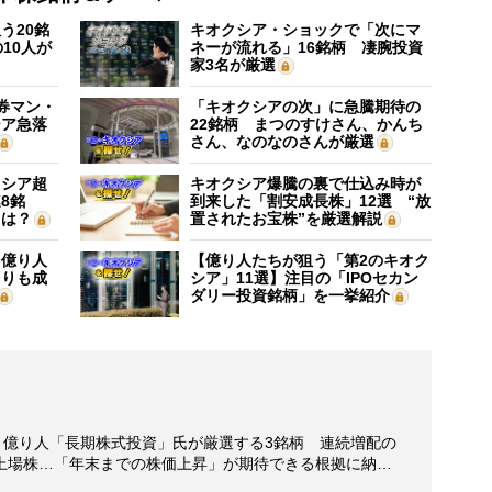
う20銘
キオクシア・ショックで「次にマ
10人が
ネーが流れる」16銘柄 凄腕投資
家3名が厳選
証券マン・
「キオクシアの次」に急騰期待の
シア急落
22銘柄 まつのすけさん、かんち
さん、なのなのさんが厳選
クシア超
キオクシア爆騰の裏で仕込み時が
8銘
到来した「割安成長株」12選 “放
”は？
置されたお宝株”を厳選解説
】億り人
【億り人たちが狙う「第2のキオク
よりも成
シア」11選】注目の「IPOセカン
ダリー投資銘柄」を一挙紹介
】億り人「長期株式投資」氏が厳選する3銘柄 連続増配の
上場株…「年末までの株価上昇」が期待できる根拠に納…