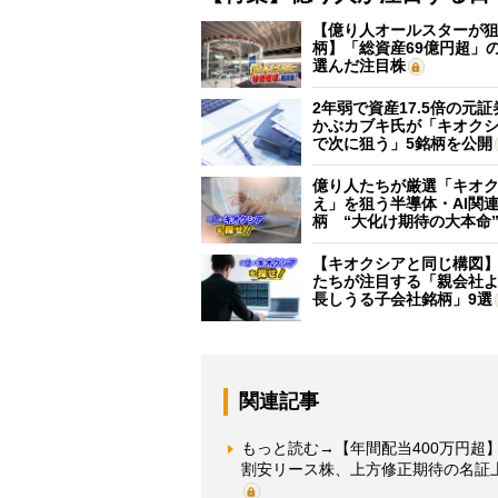
【億り人オールスターが狙
柄】「総資産69億円超」の
選んだ注目株
2年弱で資産17.5倍の元
かぶカブキ氏が「キオク
で次に狙う」5銘柄を公開
億り人たちが厳選「キオ
え」を狙う半導体・AI関連
柄 “大化け期待の大本命
【キオクシアと同じ構図
たちが注目する「親会社
長しうる子会社銘柄」9選
関連記事
もっと読む→【年間配当400万円超
割安リース株、上方修正期待の名証