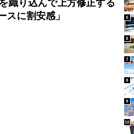
税を織り込んで上方修正する
ースに割安感」
5
Loaded
:
100.00%
/
6
7
8
9
10