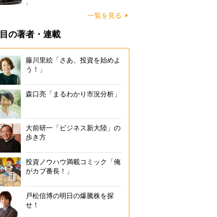
一覧を見る
目の著者・連載
藤川里絵「さあ、投資を始めよ
う！」
森口亮「まるわかり市況分析」
大前研一「ビジネス新大陸」の
歩き方
投資ノウハウ満載コミック「俺
がカブ番長！」
戸松信博の明日の爆騰株を探
せ！