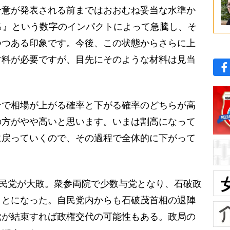
合意が発表される前まではおおむね妥当な水準か
％』という数字のインパクトによって急騰し、そ
つつある印象です。今後、この状態からさらに上
材料が必要ですが、目先にそのような材料は見当
で相場が上がる確率と下がる確率のどちらが高
の方がやや高いと思います。いまは割高になって
に戻っていくので、その過程で全体的に下がって
自民党が大敗。衆参両院で少数与党となり、石破政
ことになった。自民党内からも石破茂首相の退陣
党が結束すれば政権交代の可能性もある。政局の