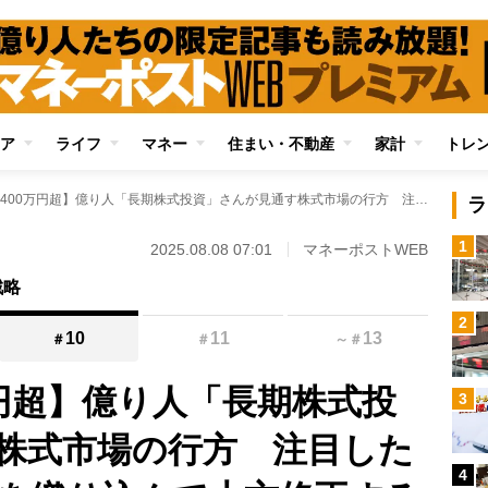
ア
ライフ
マネー
住まい・不動産
家計
トレ
【年間配当400万円超】億り人「長期株式投資」さんが見通す株式市場の行方 注目したいのは「15％関税を織り込んで上方修正する企業」「食品とリースに割安感」
ラ
1
2025.08.08 07:01
マネーポストWEB
戦略
2
10
11
13
＃
＃
～
＃
万円超】億り人「長期株式投
3
株式市場の行方 注目した
4