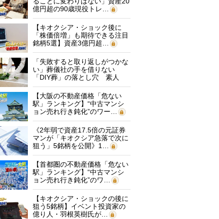
ることに変わりはない」資産20
億円超の90歳現役トレ…
【キオクシア・ショック後に
「株価倍増」も期待できる注目
銘柄5選】資産3億円超…
「失敗すると取り返しがつかな
い」葬儀社の手を借りない
「DIY葬」の落とし穴 素人
に…
【大阪の不動産価格「危ない
駅」ランキング】“中古マンシ
ョン売れ行き鈍化”のワー…
《2年弱で資産17.5倍の元証券
マンが「キオクシア急落で次に
狙う」5銘柄を公開》1…
【首都圏の不動産価格「危ない
駅」ランキング】“中古マンシ
ョン売れ行き鈍化”のワ…
【キオクシア・ショックの後に
狙う5銘柄】イベント投資家の
億り人・羽根英樹氏が…