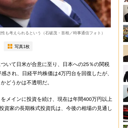
能性も考えられるという（石破茂・首相／時事通信フォト）
写真1枚
ついて日米が合意に至り、日本への25％の関税
好感され、日経平均株価は4万円台を回復したが、
くかどうかは不透明だ。
をメインに投資を続け、現在は年間400万円以上
”投資家の長期株式投資氏は、今後の相場の見通し