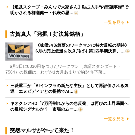
【追及スクープ・みんなで大家さん】独占入手“内部議事録”で
明かされる柳瀬健一・代表の思…
一覧を見る
古賀真人「発掘！好決算銘柄」
《株価34％急落のワークマンに特大反転の期待》
6月の売上低迷を吹き飛ばす第1四半期決算、…
6月3日に8330円をつけたワークマン（東証スタンダード・
7564）の株価は、わずか1カ月あまりで約34％下落…
三菱重工が「AIインフラの新たな主役」として再評価される気
運 エヌビディアとの提携でAI…
キオクシアHD「7万円割れからの急反発」は再びの上昇局面へ
の反転シグナルか？ 市場のムー…
一覧を見る
突然マルサがやって来た！