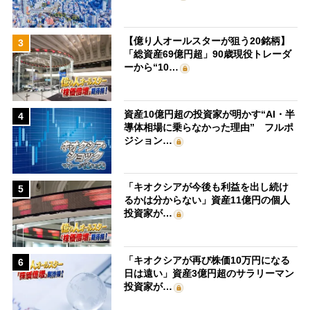
【億り人オールスターが狙う20銘柄】
3
「総資産69億円超」90歳現役トレーダ
ーから“10…
資産10億円超の投資家が明かす“AI・半
4
導体相場に乗らなかった理由” フルポ
ジション…
「キオクシアが今後も利益を出し続け
5
るかは分からない」資産11億円の個人
投資家が…
「キオクシアが再び株価10万円になる
6
日は遠い」資産3億円超のサラリーマン
投資家が…