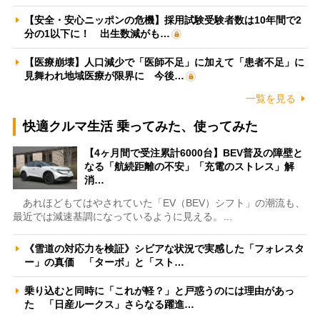
【安全・安心ニッポンの危機】採用試験受験者数は10年間で2
分の1以下に！ 出生数減がも…
【医療崩壊】人口減少で「医師不足」に加えて「患者不足」に
見舞われ地域医療が限界に 今後…
一覧を見る
快適クルマ生活 乗ってみた、使ってみた
【4ヶ月間で受注累計6000台】BEV普及の障壁と
なる「航続距離の不安」「充電のストレス」解
消…
あれほどもてはやされていた「EV（BEV）シフト」の潮流も、
最近では減速基調になっているように見える。…
《雪道の対応力を検証》シビアな状況で実感した「フォレスタ
ー」の真価 「ターボ」と「スト…
乗り込むと同時に「これが軽？」と戸惑うのには理由があっ
た 「日産ルークス」さらなる躍進…