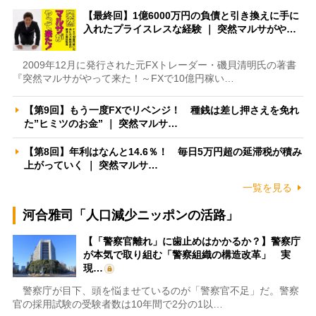
【最終回】1億6000万円の負債と引き換えに手に
入れたプライスレスな経験 ｜ 突然マルサがや…
2009年12月に発行された元FXトレーダー・磯貝清明氏の著書
『突然マルサがやって来た！～FXで10億円稼い…
【第9回】もう一度FXでリベンジ！ 種銭は差し押さえを免れ
た”ヒミツのお金” ｜ 突然マルサ…
【第8回】年利はなんと14.6％！ 毎日5万円超の延滞税が積み
上がっていく ｜ 突然マルサ…
一覧を見る
河合雅司「人口減少ニッポンの活路」
【「警察官離れ」に歯止めはかかるか？】警察庁
が本気で取り組む「警察組織の構造改革」 実
現…
警察庁が目下、頭を悩ませているのが「警察官不足」だ。警察
官の採用試験の受験者数は10年間で2分の1以…