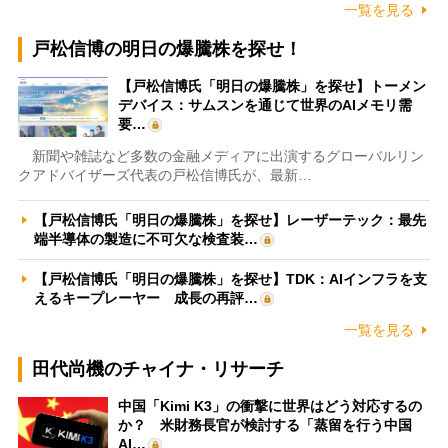
一覧を見る
戸松信博の明日の爆騰株を探せ！
【戸松信博氏「明日の爆騰株」を探せ】トーメン
デバイス：サムスンを通じて世界のAIメモリ需
要…
新聞や雑誌など多数の金融メディアに出演するグローバルリン
クアドバイザーズ代表の戸松信博氏が、最新…
【戸松信博氏「明日の爆騰株」を探せ】レーザーテック：最先
端半導体の製造に不可欠な検査装…
【戸松信博氏「明日の爆騰株」を探せ】TDK：AIインフラを支
えるキープレーヤー 成長の再評…
一覧を見る
田代尚機のチャイナ・リサーチ
中国「Kimi K3」の衝撃に世界はどう対応するの
か？ 米財務長官が検討する「蒸留を行う中国
AI…