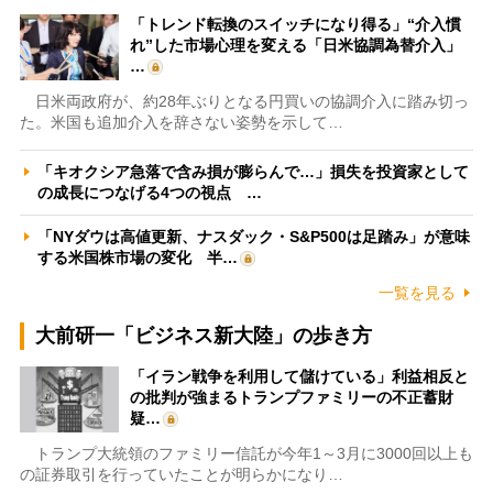
「トレンド転換のスイッチになり得る」“介入慣
れ”した市場心理を変える「日米協調為替介入」
…
日米両政府が、約28年ぶりとなる円買いの協調介入に踏み切っ
た。米国も追加介入を辞さない姿勢を示して…
「キオクシア急落で含み損が膨らんで…」損失を投資家として
の成長につなげる4つの視点 …
「NYダウは高値更新、ナスダック・S&P500は足踏み」が意味
する米国株市場の変化 半…
一覧を見る
大前研一「ビジネス新大陸」の歩き方
「イラン戦争を利用して儲けている」利益相反と
の批判が強まるトランプファミリーの不正蓄財
疑…
トランプ大統領のファミリー信託が今年1～3月に3000回以上も
の証券取引を行っていたことが明らかになり…