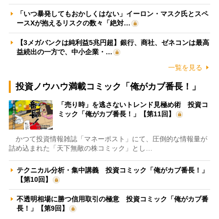
「いつ暴発してもおかしくはない」イーロン・マスク氏とスペ
ースXが抱えるリスクの数々「絶対…
【3メガバンクは純利益5兆円超】銀行、商社、ゼネコンは最高
益続出の一方で、中小企業・…
一覧を見る
投資ノウハウ満載コミック「俺がカブ番長！」
「売り時」を逃さないトレンド見極め術 投資コ
ミック「俺がカブ番長！」【第11回】
かつて投資情報雑誌「マネーポスト」にて、圧倒的な情報量が
詰め込まれた「天下無敵の株コミック」とし…
テクニカル分析・集中講義 投資コミック「俺がカブ番長！」
【第10回】
不透明相場に勝つ信用取引の極意 投資コミック「俺がカブ番
長！」【第9回】