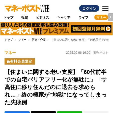
ログイン
トップ
投資
ビジネス
キャリア
ライフ
マネー
トップ
マネー
医療・介護
【住まいに関する老い支度】「60代前半での自宅
マネー
2025.09.06 16:00
週刊ポスト
有料会員限定
【住まいに関する老い支度】「60代前半
での自宅バリアフリー化が無駄に」「サ
高住に移り住んだのに退去を求めら
れ…」終の棲家が“地獄”になってしまっ
た失敗例