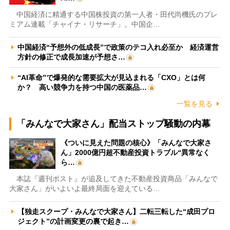
中国経済に精通する中国株投資の第一人者・田代尚機氏のプレ
ミアム連載「チャイナ・リサーチ」。中国企…
中国経済“予想外の低成長”で政策のテコ入れ必至か 経済運営
方針の修正で成長加速が予想さ…
“AI革命”で爆発的な需要拡大が見込まれる「CXO」とは何
か？ 高い競争力を持つ中国の医薬品…
一覧を見る
「みんなで大家さん」配当ストップ騒動の内幕
《ついに見えた問題の核心》「みんなで大家さ
ん」2000億円超不動産投資トラブル“異常なく
ら…
本誌『週刊ポスト』が追及してきた不動産投資商品「みんなで
大家さん」がいよいよ最終局面を迎えている…
【独走スクープ・みんなで大家さん】二転三転した“成田プロ
ジェクト”の計画変更の裏で起き…