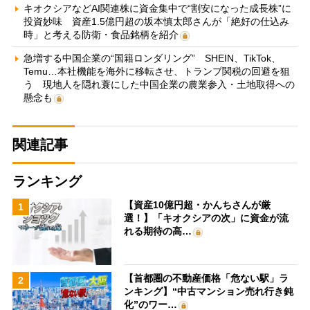
キオクシアなどAI関連株に資金集中で“割安になった成長株”に
投資妙味 資産1.5億円超の坂本慎太郎さんが「絶好の仕込み
時」と考える防衛・食品銘柄を紹介
急増する中国企業の“国籍ロンダリング” SHEIN、TikTok、
Temu…本社機能を海外に移転させ、トランプ関税の回避を狙
う 現地人を隠れ蓑にした中国企業の農業参入・土地取得への
懸念も
関連記事
ランキング
【資産10億円超・かんちさんが厳
1
選！】「キオクシアの次」に資金が流
れる期待の高…
【首都圏の不動産価格「危ない駅」ラ
2
ンキング】“中古マンション売れ行き鈍
化”のワー…