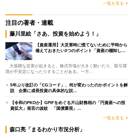
一覧を見る
注目の著者・連載
藤川里絵「さあ、投資を始めよう！」
【資産運用】大災害時に慌てないために平時から
備えておきたい3つのポイント「資産の棚卸し…
大規模な災害が起きると、株式市場が大きく動いたり、取引環
境が不安定になったりすることがある。一方…
5年ぶり改訂の「CGコード」、何が変わったのかポイントを解
説 企業に成長投資の具体的な説…
【令和のPKOか】GPIFをめぐる片山財務相の「円資産への投
資拡大」発言の波紋 「国債重視」…
一覧を見る
森口亮「まるわかり市況分析」