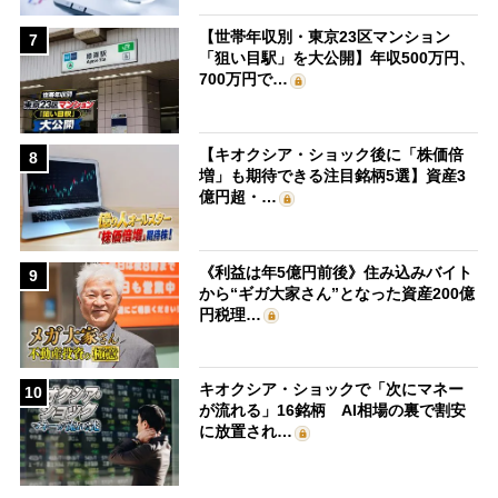
【世帯年収別・東京23区マンション
7
「狙い目駅」を大公開】年収500万円、
700万円で…
【キオクシア・ショック後に「株価倍
8
増」も期待できる注目銘柄5選】資産3
億円超・…
《利益は年5億円前後》住み込みバイト
9
から“ギガ大家さん”となった資産200億
円税理…
キオクシア・ショックで「次にマネー
10
が流れる」16銘柄 AI相場の裏で割安
に放置され…