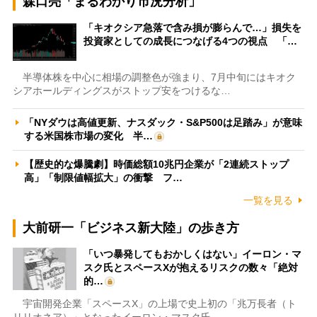
森口亮「まるわかり市況分析」
「キオクシア急落で含み損が膨らんで…」損失を
投資家としての成長につなげる4つの視点 「…
半導体株を中心に相場の調整色が強まり、7月中旬にはキオク
シアホールディングスがストップ安をつけるな…
「NYダウは高値更新、ナスダック・S&P500は足踏み」が意味
する米国株市場の変化 半…
【歴史的な爆騰劇】時価総額10兆円企業が「2連続ストップ
高」「制限値幅拡大」の衝撃 フ…
一覧を見る
大前研一「ビジネス新大陸」の歩き方
「いつ暴発してもおかしくはない」イーロン・マ
スク氏とスペースXが抱えるリスクの数々「絶対
的…
宇宙開発企業「スペースX」の上場で史上初の「兆万長者（ト
リリオネア）」となったイーロン・マスク氏。…