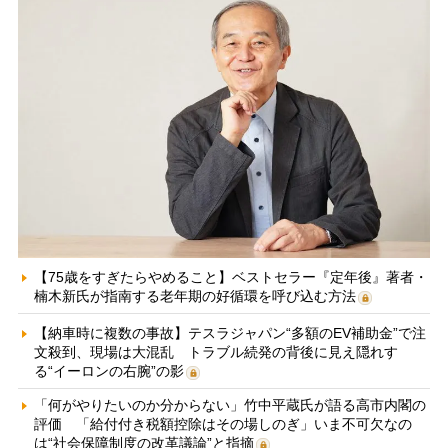
【75歳をすぎたらやめること】ベストセラー『定年後』著者・
楠木新氏が指南する老年期の好循環を呼び込む方法
【納車時に複数の事故】テスラジャパン“多額のEV補助金”で注
文殺到、現場は大混乱 トラブル続発の背後に見え隠れす
る“イーロンの右腕”の影
「何がやりたいのか分からない」竹中平蔵氏が語る高市内閣の
評価 「給付付き税額控除はその場しのぎ」いま不可欠なの
は“社会保障制度の改革議論”と指摘