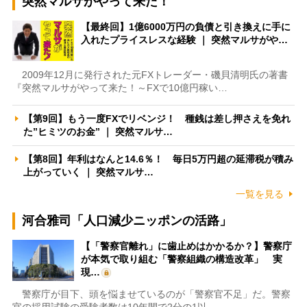
突然マルサがやって来た！
【最終回】1億6000万円の負債と引き換えに手に
入れたプライスレスな経験 ｜ 突然マルサがや…
2009年12月に発行された元FXトレーダー・磯貝清明氏の著書
『突然マルサがやって来た！～FXで10億円稼い…
【第9回】もう一度FXでリベンジ！ 種銭は差し押さえを免れ
た”ヒミツのお金” ｜ 突然マルサ…
【第8回】年利はなんと14.6％！ 毎日5万円超の延滞税が積み
上がっていく ｜ 突然マルサ…
一覧を見る
河合雅司「人口減少ニッポンの活路」
【「警察官離れ」に歯止めはかかるか？】警察庁
が本気で取り組む「警察組織の構造改革」 実
現…
警察庁が目下、頭を悩ませているのが「警察官不足」だ。警察
官の採用試験の受験者数は10年間で2分の1以…