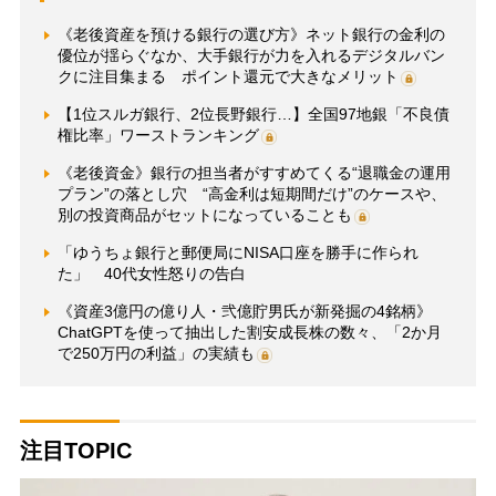
《老後資産を預ける銀行の選び方》ネット銀行の金利の
優位が揺らぐなか、大手銀行が力を入れるデジタルバン
クに注目集まる ポイント還元で大きなメリット
【1位スルガ銀行、2位長野銀行…】全国97地銀「不良債
権比率」ワーストランキング
《老後資金》銀行の担当者がすすめてくる“退職金の運用
プラン”の落とし穴 “高金利は短期間だけ”のケースや、
別の投資商品がセットになっていることも
「ゆうちょ銀行と郵便局にNISA口座を勝手に作られ
た」 40代女性怒りの告白
《資産3億円の億り人・弐億貯男氏が新発掘の4銘柄》
ChatGPTを使って抽出した割安成長株の数々、「2か月
で250万円の利益」の実績も
注目TOPIC