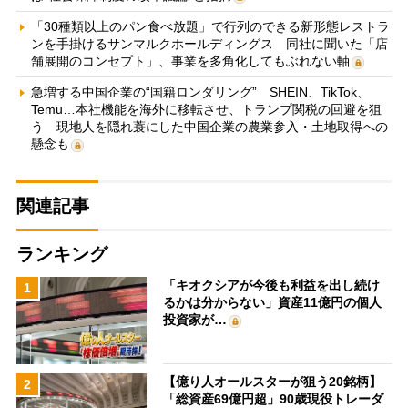
「30種類以上のパン食べ放題」で行列のできる新形態レストラ
ンを手掛けるサンマルクホールディングス 同社に聞いた「店
舗展開のコンセプト」、事業を多角化してもぶれない軸
急増する中国企業の“国籍ロンダリング” SHEIN、TikTok、
Temu…本社機能を海外に移転させ、トランプ関税の回避を狙
う 現地人を隠れ蓑にした中国企業の農業参入・土地取得への
懸念も
関連記事
ランキング
「キオクシアが今後も利益を出し続け
1
るかは分からない」資産11億円の個人
投資家が…
【億り人オールスターが狙う20銘柄】
2
「総資産69億円超」90歳現役トレーダ