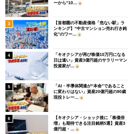
ーから“10…
【首都圏の不動産価格「危ない駅」ラ
3
ンキング】“中古マンション売れ行き鈍
化”のワー…
「キオクシアが再び株価10万円になる
4
日は遠い」資産3億円超のサラリーマン
投資家が…
「AI・半導体関連が“本命”であること
5
に変わりはない」資産20億円超の90歳
現役トレー…
【キオクシア・ショック後に「株価倍
6
増」も期待できる注目銘柄5選】資産3
億円超・…