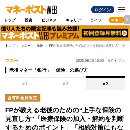
ログイン
トップ
投資
ビジネス
キャリア
ライフ
マネー
トップ
マネー
保険
FPが教える老後のための“上手な保険の見直し方”「医
マネー
2025.09.15 16:00
女性セブン
老後マネー「銀行」「保険」の選び方
1
2
3
＃
＃
＃
有料会員限定
FPが教える老後のための“上手な保険の
見直し方”「医療保険の加入・解約を判断
するためのポイント」「相続対策にもな