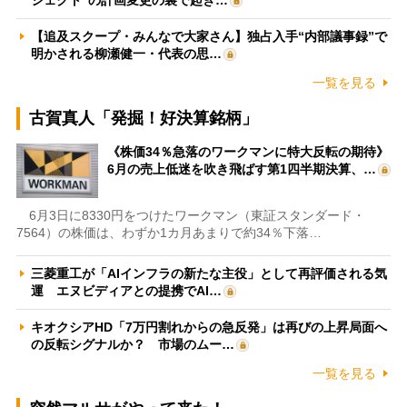
【追及スクープ・みんなで大家さん】独占入手“内部議事録”で
明かされる柳瀬健一・代表の思…
一覧を見る
古賀真人「発掘！好決算銘柄」
《株価34％急落のワークマンに特大反転の期待》
6月の売上低迷を吹き飛ばす第1四半期決算、…
6月3日に8330円をつけたワークマン（東証スタンダード・
7564）の株価は、わずか1カ月あまりで約34％下落…
三菱重工が「AIインフラの新たな主役」として再評価される気
運 エヌビディアとの提携でAI…
キオクシアHD「7万円割れからの急反発」は再びの上昇局面へ
の反転シグナルか？ 市場のムー…
一覧を見る