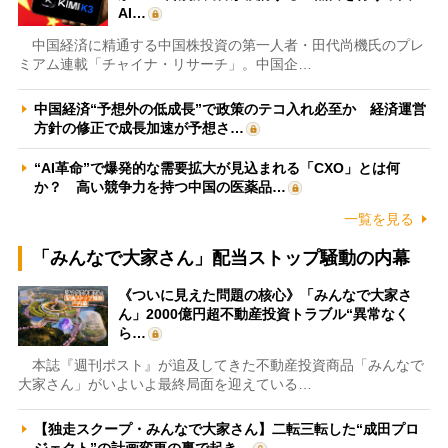
AI…
中国経済に精通する中国株投資の第一人者・田代尚機氏のプレ
ミアム連載「チャイナ・リサーチ」。中国企…
中国経済“予想外の低成長”で政策のテコ入れ必至か 経済運営
方針の修正で成長加速が予想さ…
“AI革命”で爆発的な需要拡大が見込まれる「CXO」とは何
か？ 高い競争力を持つ中国の医薬品…
一覧を見る
「みんなで大家さん」配当ストップ騒動の内幕
《ついに見えた問題の核心》「みんなで大家さ
ん」2000億円超不動産投資トラブル“異常なく
ら…
本誌『週刊ポスト』が追及してきた不動産投資商品「みんなで
大家さん」がいよいよ最終局面を迎えている…
【独走スクープ・みんなで大家さん】二転三転した“成田プロ
ジェクト”の計画変更の裏で起き…