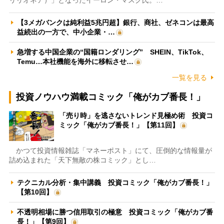
【3メガバンクは純利益5兆円超】銀行、商社、ゼネコンは最高
益続出の一方で、中小企業・…
急増する中国企業の“国籍ロンダリング” SHEIN、TikTok、
Temu…本社機能を海外に移転させ…
一覧を見る
投資ノウハウ満載コミック「俺がカブ番長！」
「売り時」を逃さないトレンド見極め術 投資コ
ミック「俺がカブ番長！」【第11回】
かつて投資情報雑誌「マネーポスト」にて、圧倒的な情報量が
詰め込まれた「天下無敵の株コミック」とし…
テクニカル分析・集中講義 投資コミック「俺がカブ番長！」
【第10回】
不透明相場に勝つ信用取引の極意 投資コミック「俺がカブ番
長！」【第9回】