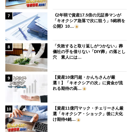
《2年弱で資産17.5倍の元証券マンが
7
「キオクシア急落で次に狙う」5銘柄を
公開》10…
「失敗すると取り返しがつかない」葬
8
儀社の手を借りない「DIY葬」の落とし
穴 素人には…
【資産10億円超・かんちさんが厳
9
選！】「キオクシアの次」に資金が流
れる期待の高…
【資産11億円マック・チェリーさん厳
10
選「キオクシア・ショック」後に大化
け期待4銘…