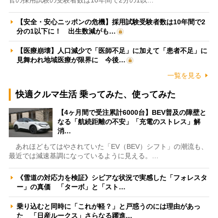
【安全・安心ニッポンの危機】採用試験受験者数は10年間で2
分の1以下に！ 出生数減がも…
【医療崩壊】人口減少で「医師不足」に加えて「患者不足」に
見舞われ地域医療が限界に 今後…
一覧を見る
快適クルマ生活 乗ってみた、使ってみた
【4ヶ月間で受注累計6000台】BEV普及の障壁と
なる「航続距離の不安」「充電のストレス」解
消…
あれほどもてはやされていた「EV（BEV）シフト」の潮流も、
最近では減速基調になっているように見える。…
《雪道の対応力を検証》シビアな状況で実感した「フォレスタ
ー」の真価 「ターボ」と「スト…
乗り込むと同時に「これが軽？」と戸惑うのには理由があっ
た 「日産ルークス」さらなる躍進…