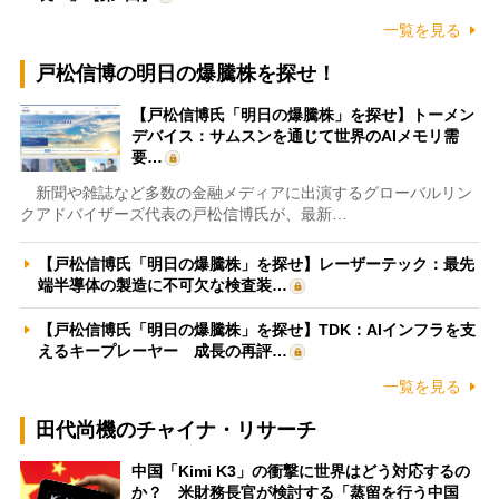
一覧を見る
戸松信博の明日の爆騰株を探せ！
【戸松信博氏「明日の爆騰株」を探せ】トーメン
デバイス：サムスンを通じて世界のAIメモリ需
要…
新聞や雑誌など多数の金融メディアに出演するグローバルリン
クアドバイザーズ代表の戸松信博氏が、最新…
【戸松信博氏「明日の爆騰株」を探せ】レーザーテック：最先
端半導体の製造に不可欠な検査装…
【戸松信博氏「明日の爆騰株」を探せ】TDK：AIインフラを支
えるキープレーヤー 成長の再評…
一覧を見る
田代尚機のチャイナ・リサーチ
中国「Kimi K3」の衝撃に世界はどう対応するの
か？ 米財務長官が検討する「蒸留を行う中国