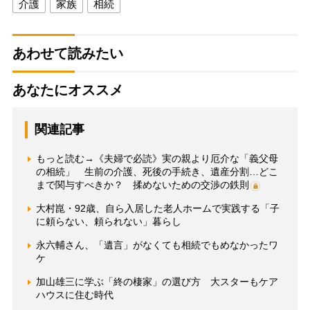
介護
家族
相続
あわせて読みたい
あなたにオススメ
関連記事
もっと読む→《夫婦で必読》実の親より厄介な「義父母
の相続」 生前の介護、死後の手続き、遺産分割…どこ
まで関与すべきか？ 揉めないための交渉の鉄則
大村崑・92歳、自ら入居した老人ホームで実践する「子
に頼らない、頼られない」暮らし
永六輔さん、「遺言」がなくても相続でもめなかったワ
ケ
加山雄三に学ぶ「終の棲家」の選び方 大スターもケア
ハウスに住む時代