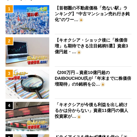
【首都圏の不動産価格「危ない駅」ラ
1
ンキング】“中古マンション売れ行き鈍
化”のワー…
【キオクシア・ショック後に「株価倍
2
増」も期待できる注目銘柄5選】資産3
億円超・…
《200万円→資産10億円超の
3
DAIBOUCHOU氏が「年末までに株価倍
増期待」の5銘柄を公…
「キオクシアが今後も利益を出し続け
4
るかは分からない」資産11億円の個人
投資家が…
ドライアイスを使わず遺体を保つ「エ