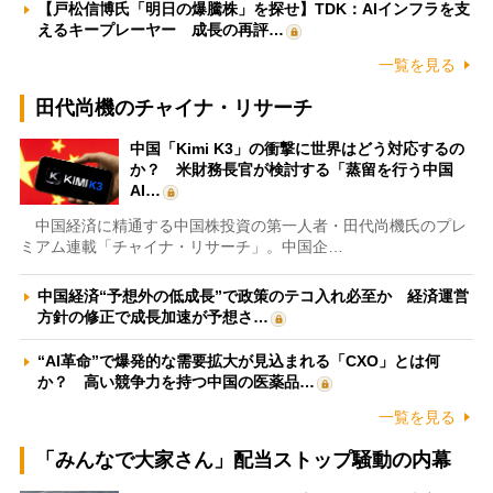
【戸松信博氏「明日の爆騰株」を探せ】TDK：AIインフラを支
えるキープレーヤー 成長の再評…
一覧を見る
田代尚機のチャイナ・リサーチ
中国「Kimi K3」の衝撃に世界はどう対応するの
か？ 米財務長官が検討する「蒸留を行う中国
AI…
中国経済に精通する中国株投資の第一人者・田代尚機氏のプレ
ミアム連載「チャイナ・リサーチ」。中国企…
中国経済“予想外の低成長”で政策のテコ入れ必至か 経済運営
方針の修正で成長加速が予想さ…
“AI革命”で爆発的な需要拡大が見込まれる「CXO」とは何
か？ 高い競争力を持つ中国の医薬品…
一覧を見る
「みんなで大家さん」配当ストップ騒動の内幕