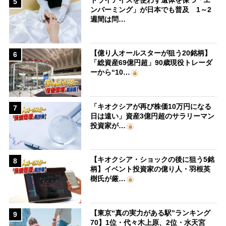
5
ンバーミング」が日本でも普及 1～2
週間は問…
【億り人オールスターが狙う20銘柄】
6
「総資産69億円超」90歳現役トレーダ
ーから“10…
「キオクシアが再び株価10万円になる
7
日は遠い」資産3億円超のサラリーマン
投資家が…
【キオクシア・ショックの後に狙う5銘
8
柄】イベント投資家の億り人・羽根英
樹氏が厳…
【東京“真の実力がある駅”ランキング
9
70】1位・代々木上原、2位・水天宮