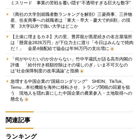
ミスリード 事業の苦戦を覆い隠す“不透明すぎる巨大な数字”
《商社の大学別就職者数ランキングを解剖》三菱商事、三井物
産、住友商事への就職者は「東大・早大・慶大で約6割」の現
実 3大学以外で強い大学はどこか
【土俵に埋まるカネ】大の里、豊昇龍が黒星続きの名古屋場所
は「懸賞金2826万円」が下位力士に渡り「今日はみんなで焼肉
だ！」 金星4個配給で協会は年96万円の支出増に
「何がやりたいのか分からない」竹中平蔵氏が語る高市内閣の
評価 「給付付き税額控除はその場しのぎ」いま不可欠なの
は“社会保障制度の改革議論”と指摘
急増する中国企業の“国籍ロンダリング” SHEIN、TikTok、
Temu…本社機能を海外に移転させ、トランプ関税の回避を狙
う 現地人を隠れ蓑にした中国企業の農業参入・土地取得への
懸念も
関連記事
ランキング