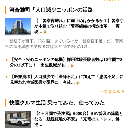
河合雅司「人口減少ニッポンの活路」
【「警察官離れ」に歯止めはかかるか？】警察庁
が本気で取り組む「警察組織の構造改革」 実
現…
警察庁が目下、頭を悩ませているのが「警察官不足」だ。警察
官の採用試験の受験者数は10年間で2分の1以…
【安全・安心ニッポンの危機】採用試験受験者数は10年間で2
分の1以下に！ 出生数減がも…
【医療崩壊】人口減少で「医師不足」に加えて「患者不足」に
見舞われ地域医療が限界に 今後…
一覧を見る
快適クルマ生活 乗ってみた、使ってみた
【4ヶ月間で受注累計6000台】BEV普及の障壁と
なる「航続距離の不安」「充電のストレス」解
消…