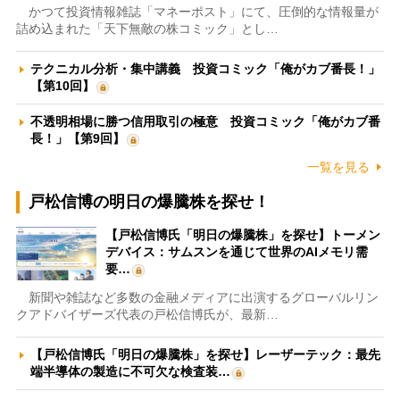
かつて投資情報雑誌「マネーポスト」にて、圧倒的な情報量が
詰め込まれた「天下無敵の株コミック」とし…
テクニカル分析・集中講義 投資コミック「俺がカブ番長！」
【第10回】
不透明相場に勝つ信用取引の極意 投資コミック「俺がカブ番
長！」【第9回】
一覧を見る
戸松信博の明日の爆騰株を探せ！
【戸松信博氏「明日の爆騰株」を探せ】トーメン
デバイス：サムスンを通じて世界のAIメモリ需
要…
新聞や雑誌など多数の金融メディアに出演するグローバルリン
クアドバイザーズ代表の戸松信博氏が、最新…
【戸松信博氏「明日の爆騰株」を探せ】レーザーテック：最先
端半導体の製造に不可欠な検査装…