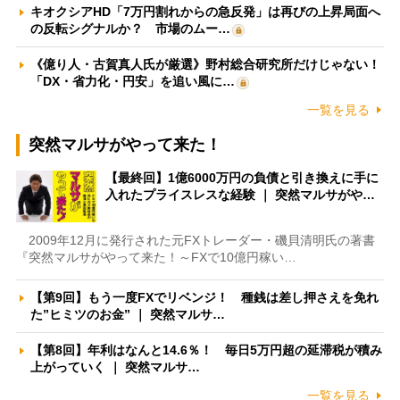
キオクシアHD「7万円割れからの急反発」は再びの上昇局面へ
の反転シグナルか？ 市場のムー…
《億り人・古賀真人氏が厳選》野村総合研究所だけじゃない！
「DX・省力化・円安」を追い風に…
一覧を見る
突然マルサがやって来た！
【最終回】1億6000万円の負債と引き換えに手に
入れたプライスレスな経験 ｜ 突然マルサがや…
2009年12月に発行された元FXトレーダー・磯貝清明氏の著書
『突然マルサがやって来た！～FXで10億円稼い…
【第9回】もう一度FXでリベンジ！ 種銭は差し押さえを免れ
た”ヒミツのお金” ｜ 突然マルサ…
【第8回】年利はなんと14.6％！ 毎日5万円超の延滞税が積み
上がっていく ｜ 突然マルサ…
一覧を見る