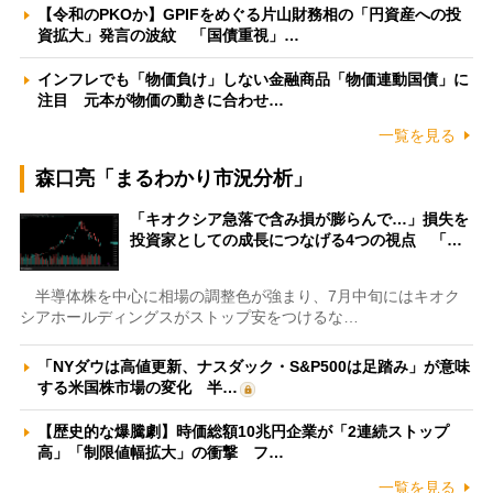
【令和のPKOか】GPIFをめぐる片山財務相の「円資産への投
資拡大」発言の波紋 「国債重視」…
インフレでも「物価負け」しない金融商品「物価連動国債」に
注目 元本が物価の動きに合わせ…
一覧を見る
森口亮「まるわかり市況分析」
「キオクシア急落で含み損が膨らんで…」損失を
投資家としての成長につなげる4つの視点 「…
半導体株を中心に相場の調整色が強まり、7月中旬にはキオク
シアホールディングスがストップ安をつけるな…
「NYダウは高値更新、ナスダック・S&P500は足踏み」が意味
する米国株市場の変化 半…
【歴史的な爆騰劇】時価総額10兆円企業が「2連続ストップ
高」「制限値幅拡大」の衝撃 フ…
一覧を見る