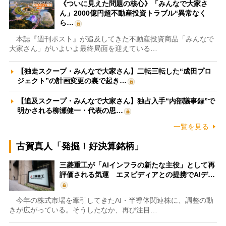
《ついに見えた問題の核心》「みんなで大家さ
ん」2000億円超不動産投資トラブル“異常なく
ら…
本誌『週刊ポスト』が追及してきた不動産投資商品「みんなで
大家さん」がいよいよ最終局面を迎えている…
【独走スクープ・みんなで大家さん】二転三転した“成田プロ
ジェクト”の計画変更の裏で起き…
【追及スクープ・みんなで大家さん】独占入手“内部議事録”で
明かされる柳瀬健一・代表の思…
一覧を見る
古賀真人「発掘！好決算銘柄」
三菱重工が「AIインフラの新たな主役」として再
評価される気運 エヌビディアとの提携でAIデ…
今年の株式市場を牽引してきたAI・半導体関連株に、調整の動
きが広がっている。そうしたなか、再び注目…