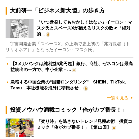
大前研一「ビジネス新大陸」の歩き方
「いつ暴発してもおかしくはない」イーロン・マ
スク氏とスペースXが抱えるリスクの数々「絶対
的…
宇宙開発企業「スペースX」の上場で史上初の「兆万長者（ト
リリオネア）」となったイーロン・マスク氏。…
【3メガバンクは純利益5兆円超】銀行、商社、ゼネコンは最高
益続出の一方で、中小企業・…
急増する中国企業の“国籍ロンダリング” SHEIN、TikTok、
Temu…本社機能を海外に移転させ…
一覧を見る
投資ノウハウ満載コミック「俺がカブ番長！」
「売り時」を逃さないトレンド見極め術 投資コ
ミック「俺がカブ番長！」【第11回】