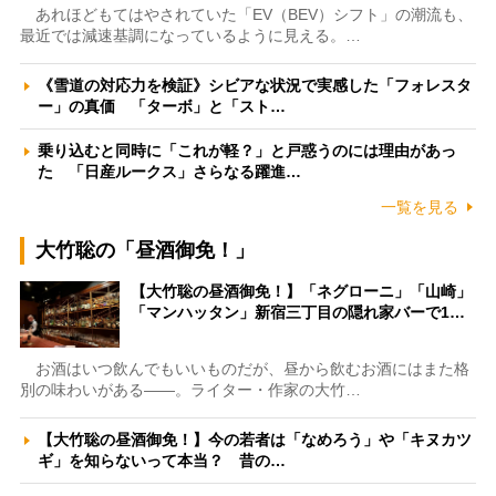
あれほどもてはやされていた「EV（BEV）シフト」の潮流も、
最近では減速基調になっているように見える。…
《雪道の対応力を検証》シビアな状況で実感した「フォレスタ
ー」の真価 「ターボ」と「スト…
乗り込むと同時に「これが軽？」と戸惑うのには理由があっ
た 「日産ルークス」さらなる躍進…
一覧を見る
大竹聡の「昼酒御免！」
【大竹聡の昼酒御免！】「ネグローニ」「山崎」
「マンハッタン」新宿三丁目の隠れ家バーで1…
お酒はいつ飲んでもいいものだが、昼から飲むお酒にはまた格
別の味わいがある――。ライター・作家の大竹…
【大竹聡の昼酒御免！】今の若者は「なめろう」や「キヌカツ
ギ」を知らないって本当？ 昔の…