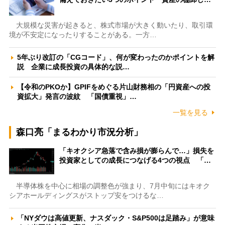
大規模な災害が起きると、株式市場が大きく動いたり、取引環
境が不安定になったりすることがある。一方…
5年ぶり改訂の「CGコード」、何が変わったのかポイントを解
説 企業に成長投資の具体的な説…
【令和のPKOか】GPIFをめぐる片山財務相の「円資産への投
資拡大」発言の波紋 「国債重視」…
一覧を見る
森口亮「まるわかり市況分析」
「キオクシア急落で含み損が膨らんで…」損失を
投資家としての成長につなげる4つの視点 「…
半導体株を中心に相場の調整色が強まり、7月中旬にはキオク
シアホールディングスがストップ安をつけるな…
「NYダウは高値更新、ナスダック・S&P500は足踏み」が意味