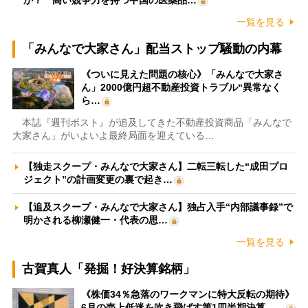
か？ 高い競争力を持つ中国の医薬品…
一覧を見る
「みんなで大家さん」配当ストップ騒動の内幕
《ついに見えた問題の核心》「みんなで大家さ
ん」2000億円超不動産投資トラブル“異常なく
ら…
本誌『週刊ポスト』が追及してきた不動産投資商品「みんなで
大家さん」がいよいよ最終局面を迎えている…
【独走スクープ・みんなで大家さん】二転三転した“成田プロ
ジェクト”の計画変更の裏で起き…
【追及スクープ・みんなで大家さん】独占入手“内部議事録”で
明かされる柳瀬健一・代表の思…
一覧を見る
古賀真人「発掘！好決算銘柄」
《株価34％急落のワークマンに特大反転の期待》
6月の売上低迷を吹き飛ばす第1四半期決算、…