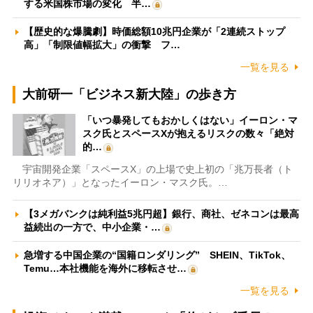
する米国株市場の変化 半…
【歴史的な爆騰劇】時価総額10兆円企業が「2連続ストップ
高」「制限値幅拡大」の衝撃 フ…
一覧を見る
大前研一「ビジネス新大陸」の歩き方
「いつ暴発してもおかしくはない」イーロン・マ
スク氏とスペースXが抱えるリスクの数々「絶対
的…
宇宙開発企業「スペースX」の上場で史上初の「兆万長者（ト
リリオネア）」となったイーロン・マスク氏。…
【3メガバンクは純利益5兆円超】銀行、商社、ゼネコンは最高
益続出の一方で、中小企業・…
急増する中国企業の“国籍ロンダリング” SHEIN、TikTok、
Temu…本社機能を海外に移転させ…
一覧を見る