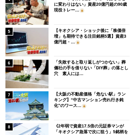
に変わりはない」資産20億円超の90歳
現役トレー…
【キオクシア・ショック後に「株価倍
5
増」も期待できる注目銘柄5選】資産3
億円超・…
「失敗すると取り返しがつかない」葬
6
儀社の手を借りない「DIY葬」の落とし
穴 素人には…
【大阪の不動産価格「危ない駅」ラン
7
キング】“中古マンション売れ行き鈍
化”のワース…
《2年弱で資産17.5倍の元証券マンが
8
「キオクシア急落で次に狙う」5銘柄を