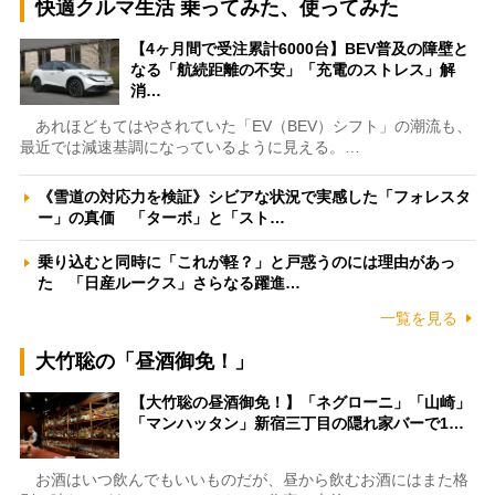
快適クルマ生活 乗ってみた、使ってみた
【4ヶ月間で受注累計6000台】BEV普及の障壁と
なる「航続距離の不安」「充電のストレス」解
消…
あれほどもてはやされていた「EV（BEV）シフト」の潮流も、
最近では減速基調になっているように見える。…
《雪道の対応力を検証》シビアな状況で実感した「フォレスタ
ー」の真価 「ターボ」と「スト…
乗り込むと同時に「これが軽？」と戸惑うのには理由があっ
た 「日産ルークス」さらなる躍進…
一覧を見る
大竹聡の「昼酒御免！」
【大竹聡の昼酒御免！】「ネグローニ」「山崎」
「マンハッタン」新宿三丁目の隠れ家バーで1…
お酒はいつ飲んでもいいものだが、昼から飲むお酒にはまた格