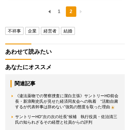
1
2
不祥事
企業
経営者
結婚
あわせて読みたい
あなたにオススメ
関連記事
《違法薬物での警察捜査に潔白主張》サントリーHD前会
長・新浪剛史氏が見せた経済同友会への執着 “活動自粛
するが代表幹事は辞めない”強気の態度を取った理由
サントリーHD“次の次の社長”候補 執行役員・佐治清三
氏の知られざるその経歴と社員からの評判