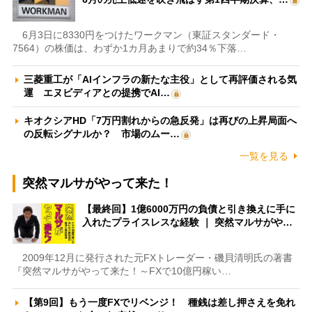
6月3日に8330円をつけたワークマン（東証スタンダード・
7564）の株価は、わずか1カ月あまりで約34％下落…
三菱重工が「AIインフラの新たな主役」として再評価される気
運 エヌビディアとの提携でAI…
キオクシアHD「7万円割れからの急反発」は再びの上昇局面へ
の反転シグナルか？ 市場のムー…
一覧を見る
突然マルサがやって来た！
【最終回】1億6000万円の負債と引き換えに手に
入れたプライスレスな経験 ｜ 突然マルサがや…
2009年12月に発行された元FXトレーダー・磯貝清明氏の著書
『突然マルサがやって来た！～FXで10億円稼い…
【第9回】もう一度FXでリベンジ！ 種銭は差し押さえを免れ