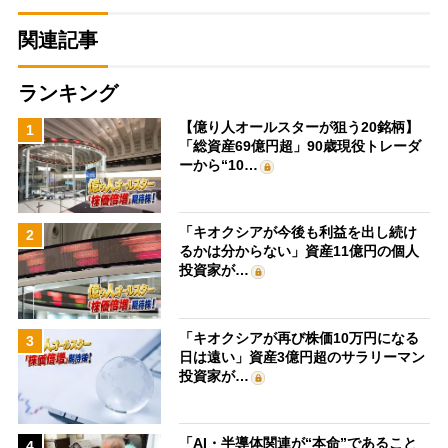
関連記事
ランキング
【億り人オールスターが狙う20銘柄】
1
「総資産69億円超」90歳現役トレーダ
ーから“10…
「キオクシアが今後も利益を出し続け
2
るかは分からない」資産11億円の個人
投資家が…
「キオクシアが再び株価10万円になる
3
日は遠い」資産3億円超のサラリーマン
投資家が…
「AI・半導体関連が“本命”であること
4