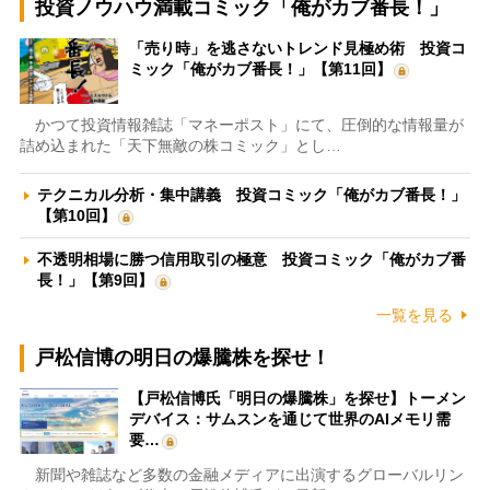
投資ノウハウ満載コミック「俺がカブ番長！」
「売り時」を逃さないトレンド見極め術 投資コ
ミック「俺がカブ番長！」【第11回】
かつて投資情報雑誌「マネーポスト」にて、圧倒的な情報量が
詰め込まれた「天下無敵の株コミック」とし…
テクニカル分析・集中講義 投資コミック「俺がカブ番長！」
【第10回】
不透明相場に勝つ信用取引の極意 投資コミック「俺がカブ番
長！」【第9回】
一覧を見る
戸松信博の明日の爆騰株を探せ！
【戸松信博氏「明日の爆騰株」を探せ】トーメン
デバイス：サムスンを通じて世界のAIメモリ需
要…
新聞や雑誌など多数の金融メディアに出演するグローバルリン