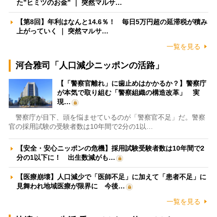
た”ヒミツのお金” ｜ 突然マルサ…
【第8回】年利はなんと14.6％！ 毎日5万円超の延滞税が積み
上がっていく ｜ 突然マルサ…
一覧を見る
河合雅司「人口減少ニッポンの活路」
【「警察官離れ」に歯止めはかかるか？】警察庁
が本気で取り組む「警察組織の構造改革」 実
現…
警察庁が目下、頭を悩ませているのが「警察官不足」だ。警察
官の採用試験の受験者数は10年間で2分の1以…
【安全・安心ニッポンの危機】採用試験受験者数は10年間で2
分の1以下に！ 出生数減がも…
【医療崩壊】人口減少で「医師不足」に加えて「患者不足」に
見舞われ地域医療が限界に 今後…
一覧を見る