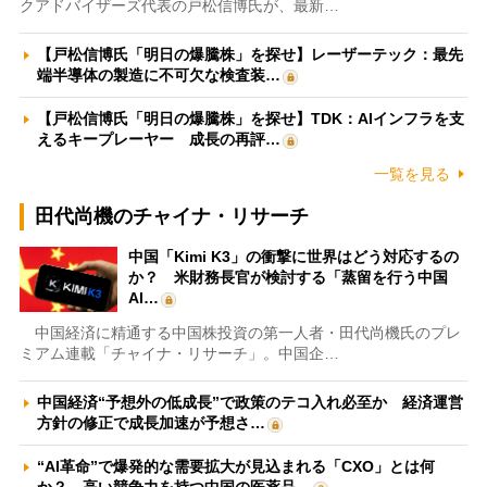
クアドバイザーズ代表の戸松信博氏が、最新…
【戸松信博氏「明日の爆騰株」を探せ】レーザーテック：最先
端半導体の製造に不可欠な検査装…
【戸松信博氏「明日の爆騰株」を探せ】TDK：AIインフラを支
えるキープレーヤー 成長の再評…
一覧を見る
田代尚機のチャイナ・リサーチ
中国「Kimi K3」の衝撃に世界はどう対応するの
か？ 米財務長官が検討する「蒸留を行う中国
AI…
中国経済に精通する中国株投資の第一人者・田代尚機氏のプレ
ミアム連載「チャイナ・リサーチ」。中国企…
中国経済“予想外の低成長”で政策のテコ入れ必至か 経済運営
方針の修正で成長加速が予想さ…
“AI革命”で爆発的な需要拡大が見込まれる「CXO」とは何