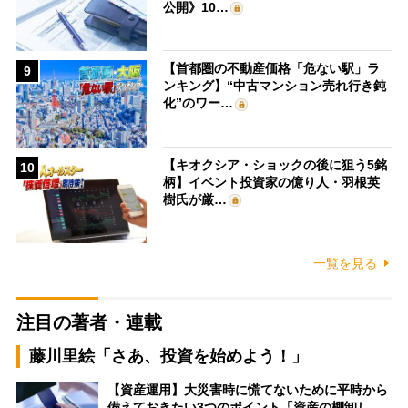
公開》10…
【首都圏の不動産価格「危ない駅」ラ
9
ンキング】“中古マンション売れ行き鈍
化”のワー…
【キオクシア・ショックの後に狙う5銘
10
柄】イベント投資家の億り人・羽根英
樹氏が厳…
一覧を見る
注目の著者・連載
藤川里絵「さあ、投資を始めよう！」
【資産運用】大災害時に慌てないために平時から
備えておきたい3つのポイント「資産の棚卸し…