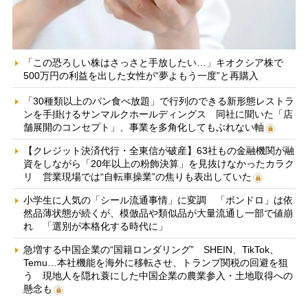
「この恐ろしい株はさっさと手放したい…」キオクシア株で
500万円の利益を出した女性が“夢よもう一度”と再購入
「30種類以上のパン食べ放題」で行列のできる新形態レストラ
ンを手掛けるサンマルクホールディングス 同社に聞いた「店
舗展開のコンセプト」、事業を多角化してもぶれない軸
【クレジット決済代行・全東信が破産】63社もの金融機関が融
資をしながら「20年以上の粉飾決算」を見抜けなかったカラク
リ 営業現場では“自転車操業”の焦りも表出していた
小学生に人気の「シール流通事情」に変調 「ボンドロ」は依
然品薄状態が続くが、模倣品や類似品が大量流通し一部で値崩
れ 「選別が本格化する時代に」
急増する中国企業の“国籍ロンダリング” SHEIN、TikTok、
Temu…本社機能を海外に移転させ、トランプ関税の回避を狙
う 現地人を隠れ蓑にした中国企業の農業参入・土地取得への
懸念も