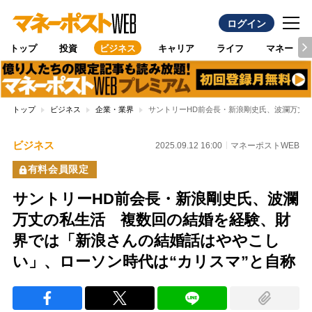
ログイン
トップ
投資
ビジネス
キャリア
ライフ
マネー
トップ
ビジネス
企業・業界
サントリーHD前会長・新浪剛史氏、波瀾万丈
ビジネス
2025.09.12 16:00
マネーポストWEB
有料会員限定
サントリーHD前会長・新浪剛史氏、波瀾
万丈の私生活 複数回の結婚を経験、財
界では「新浪さんの結婚話はややこし
い」、ローソン時代は“カリスマ”と自称