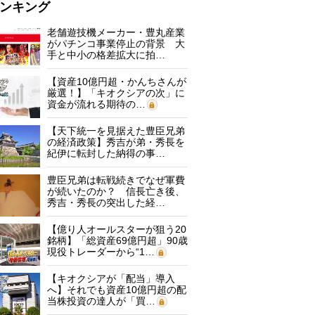
ンキング
老舗遊技機メーカー・豊丸産業
がパチンコ事業停止の背景 大
手と中小の格差拡大に拍…
【資産10億円超・かんちさんが
厳選！】「キオクシアの次」に
資金が流れる期待の…
【天下統一を見据えた豊臣兄弟
の経済政策】秀吉が弟・秀長を
紀伊に転封した納得の事…
豊臣兄弟は転戦続きでなぜ軍費
が続いたのか？ 信長亡き後、
秀吉・秀長の突出した経…
【億り人オールスターが狙う20
銘柄】「総資産69億円超」90歳
現役トレーダーから“1…
【キオクシアが「配当」導入
へ】それでも資産10億円超の配
当株投資の達人が「買…