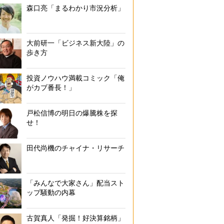
森口亮「まるわかり市況分析」
大前研一「ビジネス新大陸」の
歩き方
投資ノウハウ満載コミック「俺
がカブ番長！」
戸松信博の明日の爆騰株を探
せ！
田代尚機のチャイナ・リサーチ
「みんなで大家さん」配当スト
ップ騒動の内幕
古賀真人「発掘！好決算銘柄」