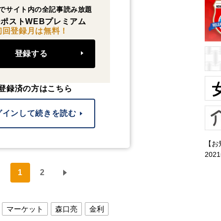
でサイト内の全記事読み放題
ポストWEBプレミアム
初回登録月は無料！
登録する
登録済の方はこちら
グインして続きを読む
【お
202
1
2
マーケット
森口亮
金利