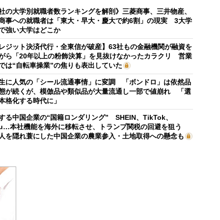
社の大学別就職者数ランキングを解剖》三菱商事、三井物産、
商事への就職者は「東大・早大・慶大で約6割」の現実 3大学
で強い大学はどこか
レジット決済代行・全東信が破産】63社もの金融機関が融資を
がら「20年以上の粉飾決算」を見抜けなかったカラクリ 営業
では“自転車操業”の焦りも表出していた
生に人気の「シール流通事情」に変調 「ボンドロ」は依然品
態が続くが、模倣品や類似品が大量流通し一部で値崩れ 「選
本格化する時代に」
する中国企業の“国籍ロンダリング” SHEIN、TikTok、
mu…本社機能を海外に移転させ、トランプ関税の回避を狙う
人を隠れ蓑にした中国企業の農業参入・土地取得への懸念も