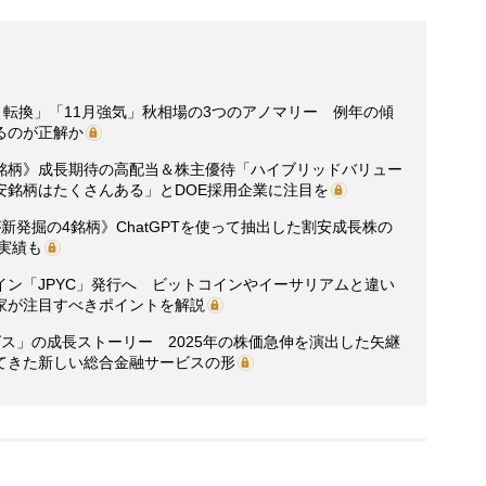
月転換」「11月強気」秋相場の3つのアノマリー 例年の傾
るのが正解か
5銘柄》成長期待の高配当＆株主優待「ハイブリッドバリュー
安銘柄はたくさんある」とDOE採用企業に注目を
新発掘の4銘柄》ChatGPTを使って抽出した割安成長株の
の実績も
ン「JPYC」発行へ ビットコインやイーサリアムと違い
家が注目すべきポイントを解説
グス」の成長ストーリー 2025年の株価急伸を演出した矢継
てきた新しい総合金融サービスの形