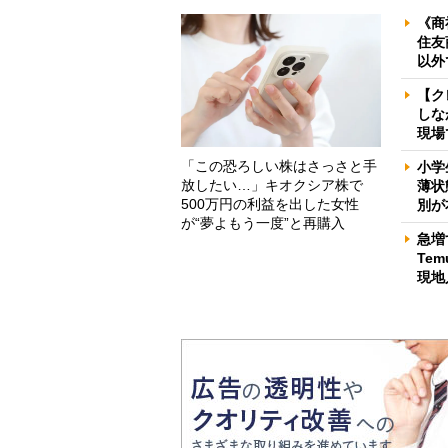
《商
住友
以外
【ク
しな
現場
「この恐ろしい株はさっさと手
小学
放したい…」キオクシア株で
薄状
500万円の利益を出した女性
別が
が“夢よもう一度”と再購入
急増
Te
現地