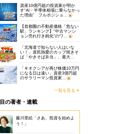
資産10億円超の投資家が明か
す“AI・半導体相場に乗らなかっ
た理由” フルポジショ…
【首都圏の不動産価格「危ない
駅」ランキング】“中古マンシ
ョン売れ行き鈍化”のワ…
「北海道で知らない人はいな
い！」道民熱愛のカップ焼きそ
ば「やきそば弁当」、最大…
「キオクシアが再び株価10万円
になる日は遠い」資産3億円超
のサラリーマン投資家…
一覧を見る
目の著者・連載
藤川里絵「さあ、投資を始めよ
う！」