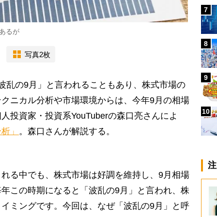
7
あるが
8
写真2枚
9
波乱の9月」と言われることもあり、株式市場の
クニカル分析や市場環境からは、今年9月の相場
10
投資家・投資系YouTuberの森口亮さんによ
分析」
。森口さんが解説する。
注
れる中でも、株式市場は好調を維持し、9月相場
年この時期になると「波乱の9月」と言われ、株
イミングです。今回は、なぜ「波乱の9月」と呼