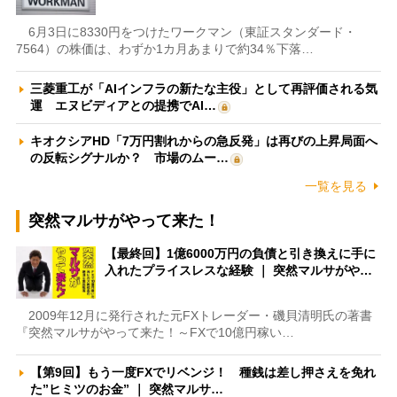
6月3日に8330円をつけたワークマン（東証スタンダード・
7564）の株価は、わずか1カ月あまりで約34％下落…
三菱重工が「AIインフラの新たな主役」として再評価される気
運 エヌビディアとの提携でAI…
キオクシアHD「7万円割れからの急反発」は再びの上昇局面へ
の反転シグナルか？ 市場のムー…
一覧を見る
突然マルサがやって来た！
【最終回】1億6000万円の負債と引き換えに手に
入れたプライスレスな経験 ｜ 突然マルサがや…
2009年12月に発行された元FXトレーダー・磯貝清明氏の著書
『突然マルサがやって来た！～FXで10億円稼い…
【第9回】もう一度FXでリベンジ！ 種銭は差し押さえを免れ
た”ヒミツのお金” ｜ 突然マルサ…