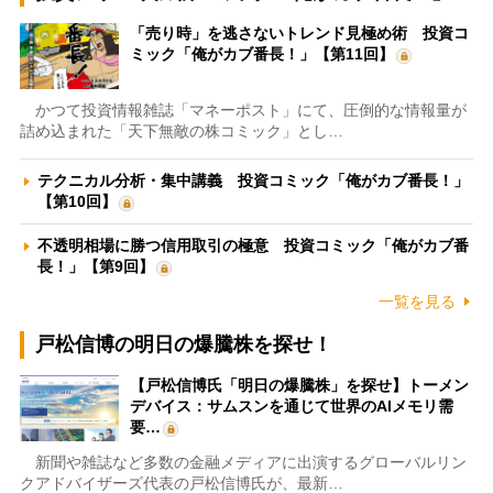
「売り時」を逃さないトレンド見極め術 投資コ
ミック「俺がカブ番長！」【第11回】
かつて投資情報雑誌「マネーポスト」にて、圧倒的な情報量が
詰め込まれた「天下無敵の株コミック」とし…
テクニカル分析・集中講義 投資コミック「俺がカブ番長！」
【第10回】
不透明相場に勝つ信用取引の極意 投資コミック「俺がカブ番
長！」【第9回】
一覧を見る
戸松信博の明日の爆騰株を探せ！
【戸松信博氏「明日の爆騰株」を探せ】トーメン
デバイス：サムスンを通じて世界のAIメモリ需
要…
新聞や雑誌など多数の金融メディアに出演するグローバルリン
クアドバイザーズ代表の戸松信博氏が、最新…