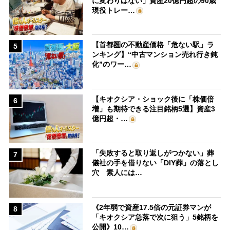
に変わりはない」資産20億円超の90歳
現役トレー…
【首都圏の不動産価格「危ない駅」ラ
5
ンキング】“中古マンション売れ行き鈍
化”のワー…
【キオクシア・ショック後に「株価倍
6
増」も期待できる注目銘柄5選】資産3
億円超・…
「失敗すると取り返しがつかない」葬
7
儀社の手を借りない「DIY葬」の落とし
穴 素人には…
《2年弱で資産17.5倍の元証券マンが
8
「キオクシア急落で次に狙う」5銘柄を
公開》10…