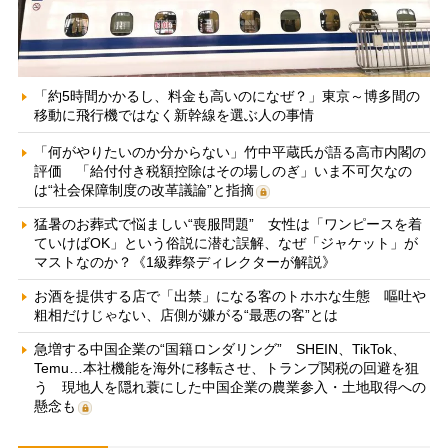
「約5時間かかるし、料金も高いのになぜ？」東京～博多間の
移動に飛行機ではなく新幹線を選ぶ人の事情
「何がやりたいのか分からない」竹中平蔵氏が語る高市内閣の
評価 「給付付き税額控除はその場しのぎ」いま不可欠なの
は“社会保障制度の改革議論”と指摘
猛暑のお葬式で悩ましい“喪服問題” 女性は「ワンピースを着
ていけばOK」という俗説に潜む誤解、なぜ「ジャケット」が
マストなのか？《1級葬祭ディレクターが解説》
お酒を提供する店で「出禁」になる客のトホホな生態 嘔吐や
粗相だけじゃない、店側が嫌がる“最悪の客”とは
急増する中国企業の“国籍ロンダリング” SHEIN、TikTok、
Temu…本社機能を海外に移転させ、トランプ関税の回避を狙
う 現地人を隠れ蓑にした中国企業の農業参入・土地取得への
懸念も