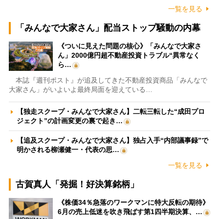
一覧を見る
「みんなで大家さん」配当ストップ騒動の内幕
《ついに見えた問題の核心》「みんなで大家さ
ん」2000億円超不動産投資トラブル“異常なく
ら…
本誌『週刊ポスト』が追及してきた不動産投資商品「みんなで
大家さん」がいよいよ最終局面を迎えている…
【独走スクープ・みんなで大家さん】二転三転した“成田プロ
ジェクト”の計画変更の裏で起き…
【追及スクープ・みんなで大家さん】独占入手“内部議事録”で
明かされる柳瀬健一・代表の思…
一覧を見る
古賀真人「発掘！好決算銘柄」
《株価34％急落のワークマンに特大反転の期待》
6月の売上低迷を吹き飛ばす第1四半期決算、…