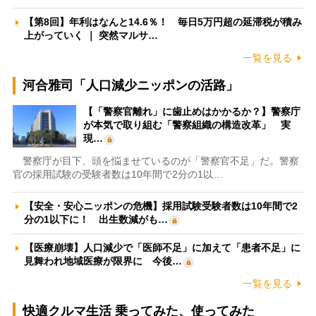
【第8回】年利はなんと14.6％！ 毎日5万円超の延滞税が積み
上がっていく ｜ 突然マルサ…
一覧を見る
河合雅司「人口減少ニッポンの活路」
【「警察官離れ」に歯止めはかかるか？】警察庁
が本気で取り組む「警察組織の構造改革」 実
現…
警察庁が目下、頭を悩ませているのが「警察官不足」だ。警察
官の採用試験の受験者数は10年間で2分の1以…
【安全・安心ニッポンの危機】採用試験受験者数は10年間で2
分の1以下に！ 出生数減がも…
【医療崩壊】人口減少で「医師不足」に加えて「患者不足」に
見舞われ地域医療が限界に 今後…
一覧を見る
快適クルマ生活 乗ってみた、使ってみた