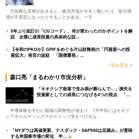
大規模な災害が起きると、株式市場が大きく動いたり、取引環
境が不安定になったりすることがある。一方…
5年ぶり改訂の「CGコード」、何が変わったのかポイントを解
説 企業に成長投資の具体的な説…
【令和のPKOか】GPIFをめぐる片山財務相の「円資産への投
資拡大」発言の波紋 「国債重視」…
一覧を見る
森口亮「まるわかり市況分析」
「キオクシア急落で含み損が膨らんで…」損失を
投資家としての成長につなげる4つの視点 「…
半導体株を中心に相場の調整色が強まり、7月中旬にはキオク
シアホールディングスがストップ安をつけるな…
「NYダウは高値更新、ナスダック・S&P500は足踏み」が意味
する米国株市場の変化 半…