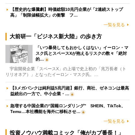
【歴史的な爆騰劇】時価総額10兆円企業が「2連続ストップ
高」「制限値幅拡大」の衝撃 フ…
一覧を見る
大前研一「ビジネス新大陸」の歩き方
「いつ暴発してもおかしくはない」イーロン・マ
スク氏とスペースXが抱えるリスクの数々「絶対
的…
宇宙開発企業「スペースX」の上場で史上初の「兆万長者（ト
リリオネア）」となったイーロン・マスク氏。…
【3メガバンクは純利益5兆円超】銀行、商社、ゼネコンは最高
益続出の一方で、中小企業・…
急増する中国企業の“国籍ロンダリング” SHEIN、TikTok、
Temu…本社機能を海外に移転させ…
一覧を見る
投資ノウハウ満載コミック「俺がカブ番長！」