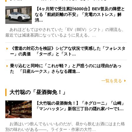
【4ヶ月間で受注累計6000台】BEV普及の障壁と
なる「航続距離の不安」「充電のストレス」解
消…
あれほどもてはやされていた「EV（BEV）シフト」の潮流も、
最近では減速基調になっているように見える。…
《雪道の対応力を検証》シビアな状況で実感した「フォレスタ
ー」の真価 「ターボ」と「スト…
乗り込むと同時に「これが軽？」と戸惑うのには理由があっ
た 「日産ルークス」さらなる躍進…
一覧を見る
大竹聡の「昼酒御免！」
【大竹聡の昼酒御免！】「ネグローニ」「山崎」
「マンハッタン」新宿三丁目の隠れ家バーで1…
お酒はいつ飲んでもいいものだが、昼から飲むお酒にはまた格
別の味わいがある――。ライター・作家の大竹…