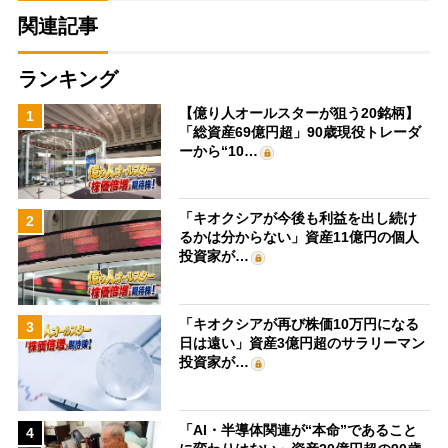
関連記事
ランキング
【億り人オールスターが狙う20銘柄】
1
「総資産69億円超」90歳現役トレーダ
ーから“10…
「キオクシアが今後も利益を出し続け
2
るかは分からない」資産11億円の個人
投資家が…
「キオクシアが再び株価10万円になる
3
日は遠い」資産3億円超のサラリーマン
投資家が…
「AI・半導体関連が“本命”であること
4