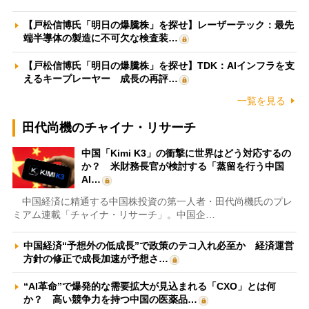
【戸松信博氏「明日の爆騰株」を探せ】レーザーテック：最先
端半導体の製造に不可欠な検査装…
【戸松信博氏「明日の爆騰株」を探せ】TDK：AIインフラを支
えるキープレーヤー 成長の再評…
一覧を見る
田代尚機のチャイナ・リサーチ
中国「Kimi K3」の衝撃に世界はどう対応するの
か？ 米財務長官が検討する「蒸留を行う中国
AI…
中国経済に精通する中国株投資の第一人者・田代尚機氏のプレ
ミアム連載「チャイナ・リサーチ」。中国企…
中国経済“予想外の低成長”で政策のテコ入れ必至か 経済運営
方針の修正で成長加速が予想さ…
“AI革命”で爆発的な需要拡大が見込まれる「CXO」とは何
か？ 高い競争力を持つ中国の医薬品…