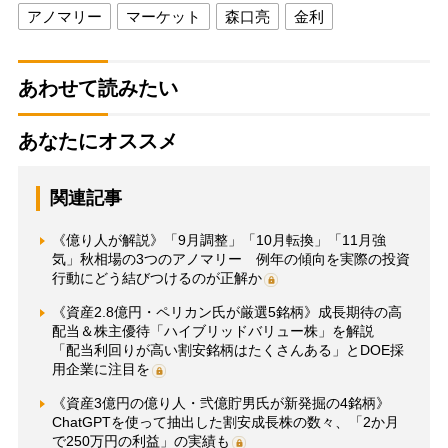
アノマリー
マーケット
森口亮
金利
あわせて読みたい
あなたにオススメ
関連記事
《億り人が解説》「9月調整」「10月転換」「11月強
気」秋相場の3つのアノマリー 例年の傾向を実際の投資
行動にどう結びつけるのが正解か
《資産2.8億円・ペリカン氏が厳選5銘柄》成長期待の高
配当＆株主優待「ハイブリッドバリュー株」を解説
「配当利回りが高い割安銘柄はたくさんある」とDOE採
用企業に注目を
《資産3億円の億り人・弐億貯男氏が新発掘の4銘柄》
ChatGPTを使って抽出した割安成長株の数々、「2か月
で250万円の利益」の実績も