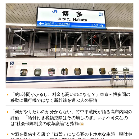
「約5時間かかるし、料金も高いのになぜ？」東京～博多間の
移動に飛行機ではなく新幹線を選ぶ人の事情
「何がやりたいのか分からない」竹中平蔵氏が語る高市内閣の
評価 「給付付き税額控除はその場しのぎ」いま不可欠なの
は“社会保障制度の改革議論”と指摘
お酒を提供する店で「出禁」になる客のトホホな生態 嘔吐や