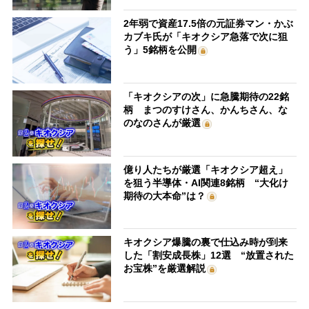
2年弱で資産17.5倍の元証券マン・かぶ
カブキ氏が「キオクシア急落で次に狙
う」5銘柄を公開
「キオクシアの次」に急騰期待の22銘
柄 まつのすけさん、かんちさん、な
のなのさんが厳選
億り人たちが厳選「キオクシア超え」
を狙う半導体・AI関連8銘柄 “大化け
期待の大本命”は？
キオクシア爆騰の裏で仕込み時が到来
した「割安成長株」12選 “放置された
お宝株”を厳選解説