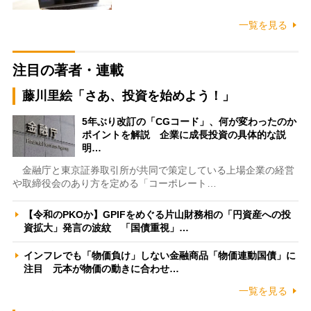
一覧を見る
注目の著者・連載
藤川里絵「さあ、投資を始めよう！」
5年ぶり改訂の「CGコード」、何が変わったのか
ポイントを解説 企業に成長投資の具体的な説
明…
金融庁と東京証券取引所が共同で策定している上場企業の経営
や取締役会のあり方を定める「コーポレート…
【令和のPKOか】GPIFをめぐる片山財務相の「円資産への投
資拡大」発言の波紋 「国債重視」…
インフレでも「物価負け」しない金融商品「物価連動国債」に
注目 元本が物価の動きに合わせ…
一覧を見る