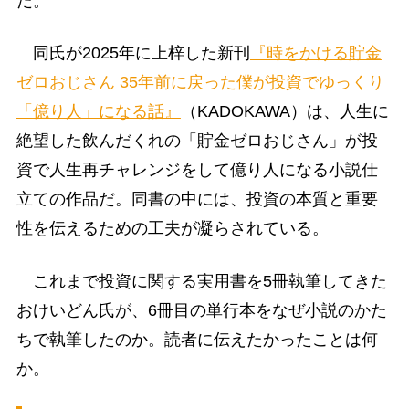
だ。
同氏が2025年に上梓した新刊
『時をかける貯金
ゼロおじさん 35年前に戻った僕が投資でゆっくり
「億り人」になる話』
（KADOKAWA）は、人生に
絶望した飲んだくれの「貯金ゼロおじさん」が投
資で人生再チャレンジをして億り人になる小説仕
立ての作品だ。同書の中には、投資の本質と重要
性を伝えるための工夫が凝らされている。
これまで投資に関する実用書を5冊執筆してきた
おけいどん氏が、6冊目の単行本をなぜ小説のかた
ちで執筆したのか。読者に伝えたかったことは何
か。