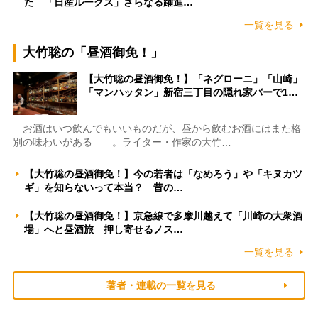
た 「日産ルークス」さらなる躍進…
一覧を見る
大竹聡の「昼酒御免！」
【大竹聡の昼酒御免！】「ネグローニ」「山崎」
「マンハッタン」新宿三丁目の隠れ家バーで1…
お酒はいつ飲んでもいいものだが、昼から飲むお酒にはまた格
別の味わいがある――。ライター・作家の大竹…
【大竹聡の昼酒御免！】今の若者は「なめろう」や「キヌカツ
ギ」を知らないって本当？ 昔の…
【大竹聡の昼酒御免！】京急線で多摩川越えて「川崎の大衆酒
場」へと昼酒旅 押し寄せるノス…
一覧を見る
著者・連載の一覧を見る