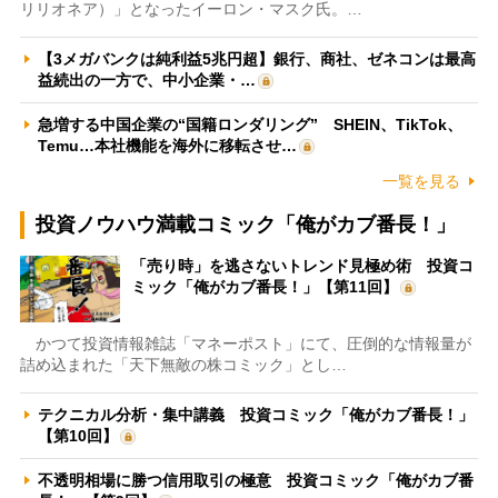
リリオネア）」となったイーロン・マスク氏。…
【3メガバンクは純利益5兆円超】銀行、商社、ゼネコンは最高
益続出の一方で、中小企業・…
急増する中国企業の“国籍ロンダリング” SHEIN、TikTok、
Temu…本社機能を海外に移転させ…
一覧を見る
投資ノウハウ満載コミック「俺がカブ番長！」
「売り時」を逃さないトレンド見極め術 投資コ
ミック「俺がカブ番長！」【第11回】
かつて投資情報雑誌「マネーポスト」にて、圧倒的な情報量が
詰め込まれた「天下無敵の株コミック」とし…
テクニカル分析・集中講義 投資コミック「俺がカブ番長！」
【第10回】
不透明相場に勝つ信用取引の極意 投資コミック「俺がカブ番