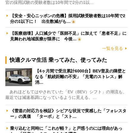
官の採用試験の受験者数は10年間で2分の1以…
【安全・安心ニッポンの危機】採用試験受験者数は10年間で2
分の1以下に！ 出生数減がも…
【医療崩壊】人口減少で「医師不足」に加えて「患者不足」に
見舞われ地域医療が限界に 今後…
一覧を見る
快適クルマ生活 乗ってみた、使ってみた
【4ヶ月間で受注累計6000台】BEV普及の障壁と
なる「航続距離の不安」「充電のストレス」解
消…
あれほどもてはやされていた「EV（BEV）シフト」の潮流も、
最近では減速基調になっているように見える。…
《雪道の対応力を検証》シビアな状況で実感した「フォレスタ
ー」の真価 「ターボ」と「スト…
乗り込むと同時に「これが軽？」と戸惑うのには理由があっ