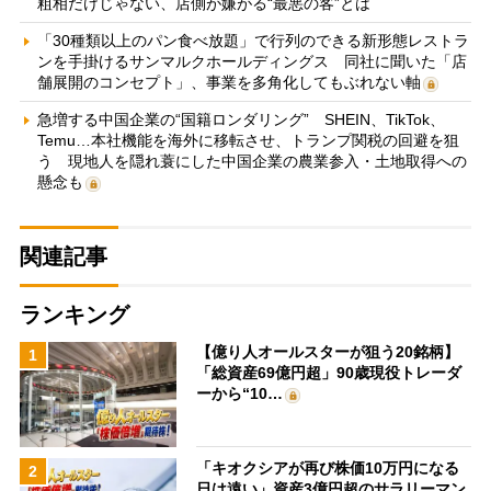
粗相だけじゃない、店側が嫌がる“最悪の客”とは
「30種類以上のパン食べ放題」で行列のできる新形態レストラ
ンを手掛けるサンマルクホールディングス 同社に聞いた「店
舗展開のコンセプト」、事業を多角化してもぶれない軸
急増する中国企業の“国籍ロンダリング” SHEIN、TikTok、
Temu…本社機能を海外に移転させ、トランプ関税の回避を狙
う 現地人を隠れ蓑にした中国企業の農業参入・土地取得への
懸念も
関連記事
ランキング
【億り人オールスターが狙う20銘柄】
1
「総資産69億円超」90歳現役トレーダ
ーから“10…
「キオクシアが再び株価10万円になる
2
日は遠い」資産3億円超のサラリーマン