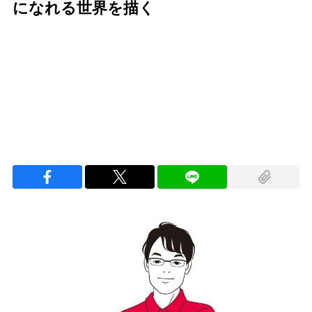
になれる世界を描く
Loaded
:
100.00%
/
Unmute