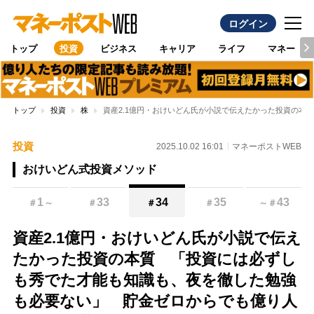
ログイン
トップ
投資
ビジネス
キャリア
ライフ
マネー
トップ
投資
株
資産2.1億円・おけいどん氏が小説で伝えたかった投資の
投資
2025.10.02 16:01
マネーポストWEB
おけいどん式投資メソッド
1
33
34
35
43
＃
～
＃
＃
＃
～
＃
資産2.1億円・おけいどん氏が小説で伝え
たかった投資の本質 「投資には必ずし
も秀でた才能も知識も、夜を徹した勉強
も必要ない」 貯金ゼロからでも億り人