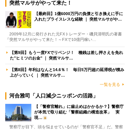
突然マルサがやって来た！
【最終回】1億6000万円の負債と引き換えに手に
入れたプライスレスな経験 ｜ 突然マルサがや…
2009年12月に発行された元FXトレーダー・磯貝清明氏の著書
『突然マルサがやって来た！～FXで10億円稼い…
【第9回】もう一度FXでリベンジ！ 種銭は差し押さえを免れ
た”ヒミツのお金” ｜ 突然マルサ…
【第8回】年利はなんと14.6％！ 毎日5万円超の延滞税が積み
上がっていく ｜ 突然マルサ…
一覧を見る
河合雅司「人口減少ニッポンの活路」
【「警察官離れ」に歯止めはかかるか？】警察庁
が本気で取り組む「警察組織の構造改革」 実
現…
警察庁が目下、頭を悩ませているのが「警察官不足」だ。警察