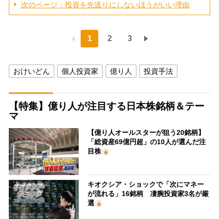
次のページ：投資を先送りにしないほうがいい理由
1
2
3
おけいどん
個人投資家
億り人
投資手法
【特集】億り人が注目する日本株銘柄＆テー
マ
【億り人オールスターが狙う20銘柄】
「総資産69億円超」の10人が選んだ注
目株
キオクシア・ショックで「次にマネー
が流れる」16銘柄 凄腕投資家3名が厳
選