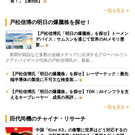
長！」【第9回】
一覧を見る
戸松信博の明日の爆騰株を探せ！
【戸松信博氏「明日の爆騰株」を探せ】トーメン
デバイス：サムスンを通じて世界のAIメモリ需
要…
新聞や雑誌など多数の金融メディアに出演するグローバルリン
クアドバイザーズ代表の戸松信博氏が、最新…
【戸松信博氏「明日の爆騰株」を探せ】レーザーテック：最先
端半導体の製造に不可欠な検査装…
【戸松信博氏「明日の爆騰株」を探せ】TDK：AIインフラを支
えるキープレーヤー 成長の再評…
一覧を見る
田代尚機のチャイナ・リサーチ
中国「Kimi K3」の衝撃に世界はどう対応するの