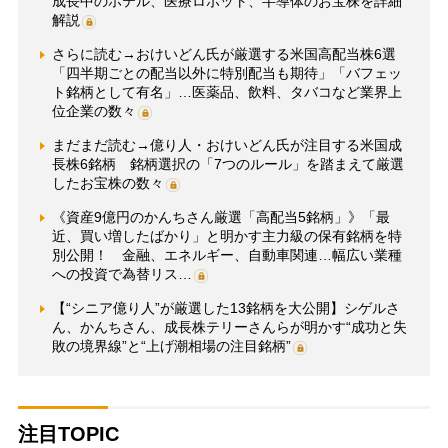
成長中のホテル、医療ロボット、半導体のお宝株を詳細
解説
さらに読む→おけいどん氏が厳選する米国高配当株6選
「四半期ごとの配当以外に特別配当も期待」「バフェッ
ト銘柄として有名」…医薬品、飲料、タバコなど業界上
位企業の数々
まだまだ読む→億り人・おけいどん氏が注目する米国成
長株6銘柄 銘柄選択の「7つのルール」を踏まえて厳選
したお宝株の数々
《資産9億円のかんちさん厳選「高配当5銘柄」》「最
近、買い増したばかり」と明かす主力級の保有銘柄を特
別公開！ 金融、エネルギー、自動車関連…幅広い業種
への投資で為替リス…
【“シニア億り人”が厳選した13銘柄を大公開】シゲルさ
ん、かんちさん、成長株テリーさんらが明かす“成功と失
敗の境界線”と“上げ潮相場の注目銘柄”
注目TOPIC