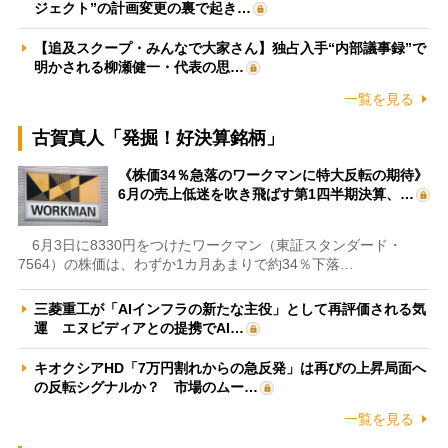
ジェクト”の計画変更の裏で起き…
【追及スクープ・みんなで大家さん】独占入手“内部議事録”で
明かされる柳瀬健一・代表の思…
一覧を見る
古賀真人「発掘！好決算銘柄」
《株価34％急落のワークマンに特大反転の期待》
6月の売上低迷を吹き飛ばす第1四半期決算、…
6月3日に8330円をつけたワークマン（東証スタンダード・
7564）の株価は、わずか1カ月あまりで約34％下落…
三菱重工が「AIインフラの新たな主役」として再評価される気
運 エヌビディアとの提携でAI…
キオクシアHD「7万円割れからの急反発」は再びの上昇局面へ
の反転シグナルか？ 市場のムー…
一覧を見る