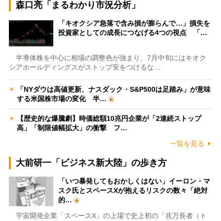
森口亮「まるわかり市況分析」
「キオクシア急落で含み損が膨らんで…」損失を
投資家としての成長につなげる4つの視点 「…
半導体株を中心に相場の調整色が強まり、7月中旬にはキオク
シアホールディングスがストップ安をつけるな…
「NYダウは高値更新、ナスダック・S&P500は足踏み」が意味
する米国株市場の変化 半…
【歴史的な爆騰劇】時価総額10兆円企業が「2連続ストップ
高」「制限値幅拡大」の衝撃 フ…
一覧を見る
大前研一「ビジネス新大陸」の歩き方
「いつ暴発してもおかしくはない」イーロン・マ
スク氏とスペースXが抱えるリスクの数々「絶対
的…
宇宙開発企業「スペースX」の上場で史上初の「兆万長者（ト