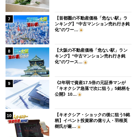
【首都圏の不動産価格「危ない駅」ラ
7
ンキング】“中古マンション売れ行き鈍
化”のワー…
【大阪の不動産価格「危ない駅」ラン
8
キング】“中古マンション売れ行き鈍
化”のワース…
《2年弱で資産17.5倍の元証券マンが
9
「キオクシア急落で次に狙う」5銘柄を
公開》10…
【キオクシア・ショックの後に狙う5銘
10
柄】イベント投資家の億り人・羽根英
樹氏が厳…