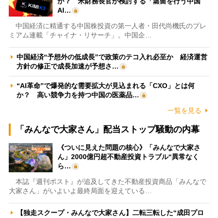
か？ 米財務長官が検討する「蒸留を行う中国
AI…
中国経済に精通する中国株投資の第一人者・田代尚機氏のプレ
ミアム連載「チャイナ・リサーチ」。中国企…
中国経済“予想外の低成長”で政策のテコ入れ必至か 経済運営
方針の修正で成長加速が予想さ…
“AI革命”で爆発的な需要拡大が見込まれる「CXO」とは何
か？ 高い競争力を持つ中国の医薬品…
一覧を見る
「みんなで大家さん」配当ストップ騒動の内幕
《ついに見えた問題の核心》「みんなで大家さ
ん」2000億円超不動産投資トラブル“異常なく
ら…
本誌『週刊ポスト』が追及してきた不動産投資商品「みんなで
大家さん」がいよいよ最終局面を迎えている…
【独走スクープ・みんなで大家さん】二転三転した“成田プロ