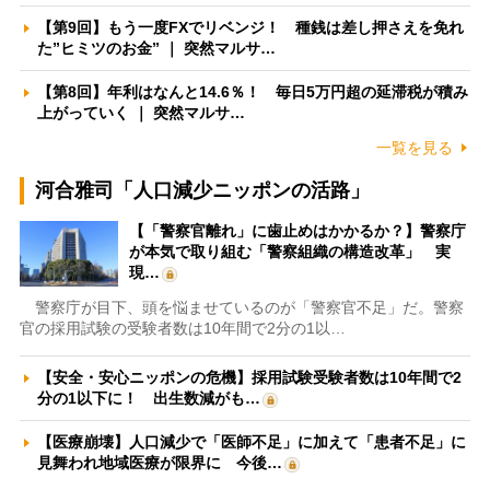
【第9回】もう一度FXでリベンジ！ 種銭は差し押さえを免れ
た”ヒミツのお金” ｜ 突然マルサ…
【第8回】年利はなんと14.6％！ 毎日5万円超の延滞税が積み
上がっていく ｜ 突然マルサ…
一覧を見る
河合雅司「人口減少ニッポンの活路」
【「警察官離れ」に歯止めはかかるか？】警察庁
が本気で取り組む「警察組織の構造改革」 実
現…
警察庁が目下、頭を悩ませているのが「警察官不足」だ。警察
官の採用試験の受験者数は10年間で2分の1以…
【安全・安心ニッポンの危機】採用試験受験者数は10年間で2
分の1以下に！ 出生数減がも…
【医療崩壊】人口減少で「医師不足」に加えて「患者不足」に
見舞われ地域医療が限界に 今後…