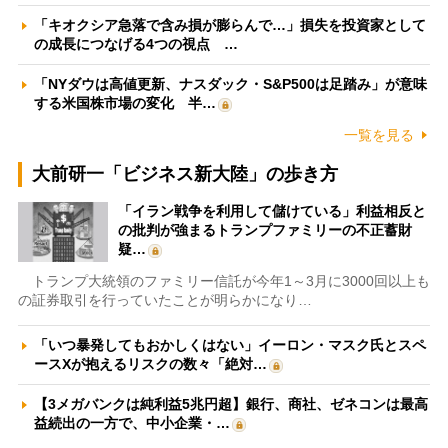
「キオクシア急落で含み損が膨らんで…」損失を投資家として
の成長につなげる4つの視点 …
「NYダウは高値更新、ナスダック・S&P500は足踏み」が意味
する米国株市場の変化 半…
一覧を見る
大前研一「ビジネス新大陸」の歩き方
「イラン戦争を利用して儲けている」利益相反と
の批判が強まるトランプファミリーの不正蓄財
疑…
トランプ大統領のファミリー信託が今年1～3月に3000回以上も
の証券取引を行っていたことが明らかになり…
「いつ暴発してもおかしくはない」イーロン・マスク氏とスペ
ースXが抱えるリスクの数々「絶対…
【3メガバンクは純利益5兆円超】銀行、商社、ゼネコンは最高
益続出の一方で、中小企業・…