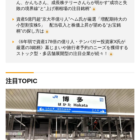
ん、かんちさん、成長株テリーさんらが明かす“成功と失
敗の境界線”と“上げ潮相場の注目銘柄”
資産5億円超“京大卒億り人”ヘム氏が厳選「増配期待大の
小型割安株5」 配当収入と株価上昇が望める“お宝銘
柄”の探し方は
《6年弱で資産178倍の億り人・テンバガー投資家X氏が
厳選の3銘柄》墓じまいや旅行者予約のニーズを獲得する
ストック型・多店舗展開型の注目企業が続々！
注目TOPIC