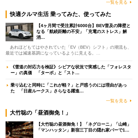
一覧を見る
快適クルマ生活 乗ってみた、使ってみた
【4ヶ月間で受注累計6000台】BEV普及の障壁と
なる「航続距離の不安」「充電のストレス」解
消…
あれほどもてはやされていた「EV（BEV）シフト」の潮流も、
最近では減速基調になっているように見える。…
《雪道の対応力を検証》シビアな状況で実感した「フォレスタ
ー」の真価 「ターボ」と「スト…
乗り込むと同時に「これが軽？」と戸惑うのには理由があっ
た 「日産ルークス」さらなる躍進…
一覧を見る
大竹聡の「昼酒御免！」
【大竹聡の昼酒御免！】「ネグローニ」「山崎」
「マンハッタン」新宿三丁目の隠れ家バーで1…