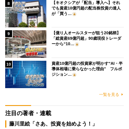
【キオクシアが「配当」導入へ】それ
8
でも資産10億円超の配当株投資の達人
が「買う…
【億り人オールスターが狙う20銘柄】
9
「総資産69億円超」90歳現役トレーダ
ーから“10…
資産10億円超の投資家が明かす“AI・半
10
導体相場に乗らなかった理由” フルポ
ジション…
一覧を見る
注目の著者・連載
藤川里絵「さあ、投資を始めよう！」