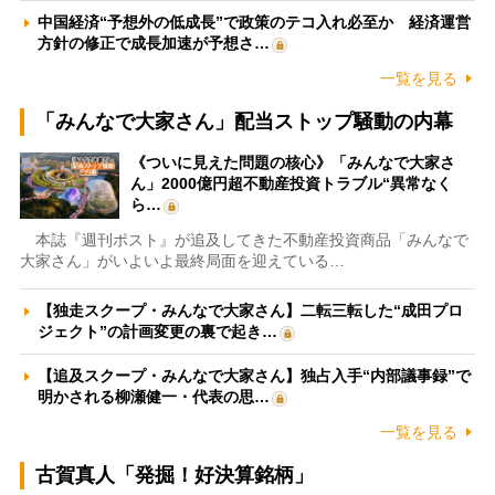
中国経済“予想外の低成長”で政策のテコ入れ必至か 経済運営
方針の修正で成長加速が予想さ…
一覧を見る
「みんなで大家さん」配当ストップ騒動の内幕
《ついに見えた問題の核心》「みんなで大家さ
ん」2000億円超不動産投資トラブル“異常なく
ら…
本誌『週刊ポスト』が追及してきた不動産投資商品「みんなで
大家さん」がいよいよ最終局面を迎えている…
【独走スクープ・みんなで大家さん】二転三転した“成田プロ
ジェクト”の計画変更の裏で起き…
【追及スクープ・みんなで大家さん】独占入手“内部議事録”で
明かされる柳瀬健一・代表の思…
一覧を見る
古賀真人「発掘！好決算銘柄」