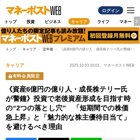
ログイン
トップ
投資
ビジネス
キャリア
ライフ
マネー
トップ
キャリア
定年後
《資産6億円の億り人・成長株テリー氏が警鐘》投資
キャリア
2025.10.03 16:01
マネーポストWEB
有料会員限定
《資産6億円の億り人・成長株テリー氏
が警鐘》投資で老後資産形成を目指す時
の“2つの落とし穴” 「短期間での株価
急上昇」と「魅力的な株主優待目当て」
を避けるべき理由