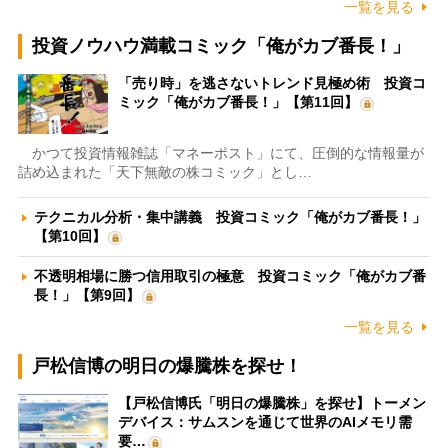
一覧を見る
投資ノウハウ満載コミック「俺がカブ番長！」
「売り時」を逃さないトレンド見極め術 投資コ
ミック「俺がカブ番長！」【第11回】
かつて投資情報雑誌「マネーポスト」にて、圧倒的な情報量が
詰め込まれた「天下無敵の株コミック」とし…
テクニカル分析・集中講義 投資コミック「俺がカブ番長！」
【第10回】
不透明相場に勝つ信用取引の極意 投資コミック「俺がカブ番
長！」【第9回】
一覧を見る
戸松信博の明日の爆騰株を探せ！
【戸松信博氏「明日の爆騰株」を探せ】トーメン
デバイス：サムスンを通じて世界のAIメモリ需
要…