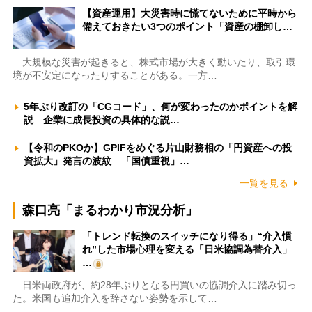
【資産運用】大災害時に慌てないために平時から
備えておきたい3つのポイント「資産の棚卸し…
大規模な災害が起きると、株式市場が大きく動いたり、取引環
境が不安定になったりすることがある。一方…
5年ぶり改訂の「CGコード」、何が変わったのかポイントを解
説 企業に成長投資の具体的な説…
【令和のPKOか】GPIFをめぐる片山財務相の「円資産への投
資拡大」発言の波紋 「国債重視」…
一覧を見る
森口亮「まるわかり市況分析」
「トレンド転換のスイッチになり得る」“介入慣
れ”した市場心理を変える「日米協調為替介入」
…
日米両政府が、約28年ぶりとなる円買いの協調介入に踏み切っ
た。米国も追加介入を辞さない姿勢を示して…