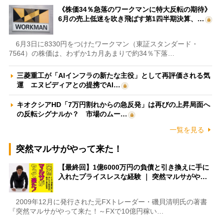
《株価34％急落のワークマンに特大反転の期待》
6月の売上低迷を吹き飛ばす第1四半期決算、…
6月3日に8330円をつけたワークマン（東証スタンダード・
7564）の株価は、わずか1カ月あまりで約34％下落…
三菱重工が「AIインフラの新たな主役」として再評価される気
運 エヌビディアとの提携でAI…
キオクシアHD「7万円割れからの急反発」は再びの上昇局面へ
の反転シグナルか？ 市場のムー…
一覧を見る
突然マルサがやって来た！
【最終回】1億6000万円の負債と引き換えに手に
入れたプライスレスな経験 ｜ 突然マルサがや…
2009年12月に発行された元FXトレーダー・磯貝清明氏の著書
『突然マルサがやって来た！～FXで10億円稼い…