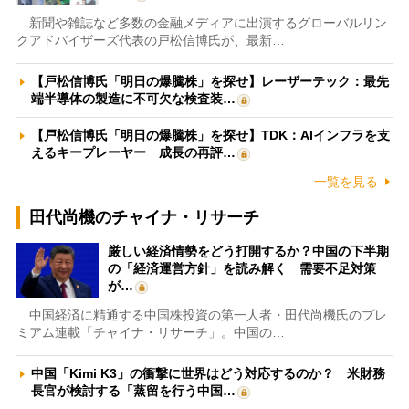
新聞や雑誌など多数の金融メディアに出演するグローバルリン
クアドバイザーズ代表の戸松信博氏が、最新…
【戸松信博氏「明日の爆騰株」を探せ】レーザーテック：最先
端半導体の製造に不可欠な検査装…
【戸松信博氏「明日の爆騰株」を探せ】TDK：AIインフラを支
えるキープレーヤー 成長の再評…
一覧を見る
田代尚機のチャイナ・リサーチ
厳しい経済情勢をどう打開するか？中国の下半期
の「経済運営方針」を読み解く 需要不足対策
が…
中国経済に精通する中国株投資の第一人者・田代尚機氏のプレ
ミアム連載「チャイナ・リサーチ」。中国の…
中国「Kimi K3」の衝撃に世界はどう対応するのか？ 米財務
長官が検討する「蒸留を行う中国…