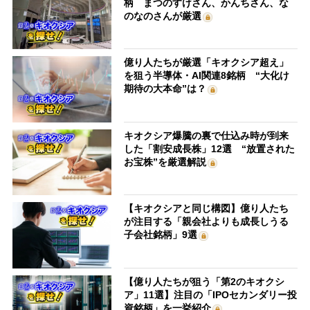
柄 まつのすけさん、かんちさん、な
のなのさんが厳選
億り人たちが厳選「キオクシア超え」
を狙う半導体・AI関連8銘柄 “大化け
期待の大本命”は？
キオクシア爆騰の裏で仕込み時が到来
した「割安成長株」12選 “放置された
お宝株”を厳選解説
【キオクシアと同じ構図】億り人たち
が注目する「親会社よりも成長しうる
子会社銘柄」9選
【億り人たちが狙う「第2のキオクシ
ア」11選】注目の「IPOセカンダリー投
資銘柄」を一挙紹介