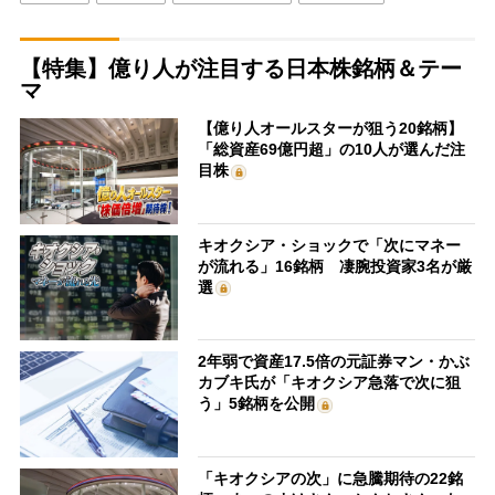
【特集】億り人が注目する日本株銘柄＆テー
マ
【億り人オールスターが狙う20銘柄】
「総資産69億円超」の10人が選んだ注
目株
キオクシア・ショックで「次にマネー
が流れる」16銘柄 凄腕投資家3名が厳
選
2年弱で資産17.5倍の元証券マン・かぶ
カブキ氏が「キオクシア急落で次に狙
う」5銘柄を公開
「キオクシアの次」に急騰期待の22銘