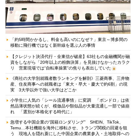
「約5時間かかるし、料金も高いのになぜ？」東京～博多間の
移動に飛行機ではなく新幹線を選ぶ人の事情
【クレジット決済代行・全東信が破産】63社もの金融機関が融
資をしながら「20年以上の粉飾決算」を見抜けなかったカラク
リ 営業現場では“自転車操業”の焦りも表出していた
《商社の大学別就職者数ランキングを解剖》三菱商事、三井物
産、住友商事への就職者は「東大・早大・慶大で約6割」の現
実 3大学以外で強い大学はどこか
小学生に人気の「シール流通事情」に変調 「ボンドロ」は依
然品薄状態が続くが、模倣品や類似品が大量流通し一部で値崩
れ 「選別が本格化する時代に」
急増する中国企業の“国籍ロンダリング” SHEIN、TikTok、
Temu…本社機能を海外に移転させ、トランプ関税の回避を狙
う 現地人を隠れ蓑にした中国企業の農業参入・土地取得への