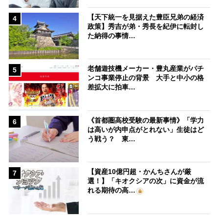
【天下統一を見据えた豊臣兄弟の経済
4
政策】秀吉が弟・秀長を紀伊に転封し
た納得の事情…
老舗遊技機メーカー・豊丸産業がパチ
5
ンコ事業停止の背景 大手と中小の格
差拡大に拍車…
《首都圏高校受験の最新事情》「学力
6
は高いが内申点がとれない」生徒はど
う戦う？ 東…
【資産10億円超・かんちさんが厳
7
選！】「キオクシアの次」に資金が流
れる期待の高…