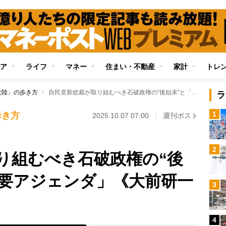
ア
ライフ
マネー
住まい・不動産
家計
トレ
大陸」の歩き方
自民党新総裁が取り組むべき石破政権の“後始末”と「3つの重要アジェンダ」《大前研一氏が解説》
ラ
1
歩き方
2025.10.07 07:00
週刊ポスト
2
り組むべき石破政権の“後
重要アジェンダ」《大前研一
3
4