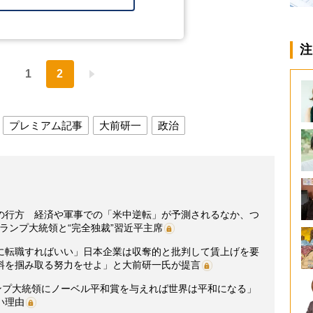
注
1
2
プレミアム記事
大前研一
政治
の行方 経済や軍事での「米中逆転」が予測されるなか、つ
トランプ大統領と“完全独裁”習近平主席
に転職すればいい」日本企業は収奪的と批判して賃上げを要
料を掴み取る努力をせよ」と大前研一氏が提言
ランプ大統領にノーベル平和賞を与えれば世界は平和になる」
い理由