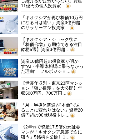
し続けるかは分からない」資産
11億円の個人投資家…
「キオクシアが再び株価10万円
になる日は遠い」資産3億円超
のサラリーマン投資家…
【キオクシア・ショック後に
「株価倍増」も期待できる注目
銘柄5選】資産3億円超…
資産10億円超の投資家が明か
す“AI・半導体相場に乗らなかっ
た理由” フルポジショ…
【世帯年収別・東京23区マンシ
ョン「狙い目駅」を大公開】年
収500万円、700万円…
「AI・半導体関連が“本命”であ
ることに変わりはない」資産20
億円超の90歳現役トレ…
《2年弱で資産17.5倍の元証券
マンが「キオクシア急落で次に
狙う」5銘柄を公開》1…