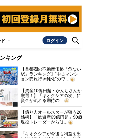
ンド
ログイン
ンキング
【首都圏の不動産価格「危ない
駅」ランキング】“中古マンシ
ョン売れ行き鈍化”のワ…
【資産10億円超・かんちさんが
厳選！】「キオクシアの次」に
資金が流れる期待の…
【億り人オールスターが狙う20
銘柄】「総資産69億円超」90歳
現役トレーダーから“1…
「キオクシアが今後も利益を出