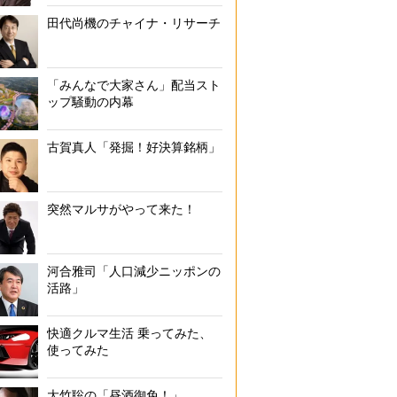
田代尚機のチャイナ・リサーチ
「みんなで大家さん」配当スト
ップ騒動の内幕
古賀真人「発掘！好決算銘柄」
突然マルサがやって来た！
河合雅司「人口減少ニッポンの
活路」
快適クルマ生活 乗ってみた、
使ってみた
大竹聡の「昼酒御免！」