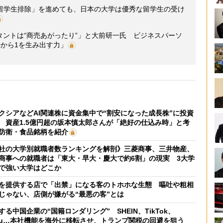
留学生排除」を進めても、日本の大学は優秀な留学生の受け
タントは“商売あがったり”」と大前研一氏 ビジネスパーソ
から1を生み出す力」
クシアなどAI関連株に資金集中で“割安になった成長株”に投資
 資産1.5億円超の坂本慎太郎さんが「絶好の仕込み時」と考
防衛・食品銘柄を紹介
社の大学別就職者数ランキングを解剖》三菱商事、三井物産、
商事への就職者は「東大・早大・慶大で約6割」の現実 3大学
で強い大学はどこか
を提供する店で「出禁」になる客のトホホな生態 嘔吐や粗相
じゃない、店側が嫌がる“最悪の客”とは
する中国企業の“国籍ロンダリング” SHEIN、TikTok、
mu…本社機能を海外に移転させ、トランプ関税の回避を狙う