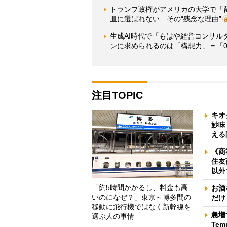
トランプ政権がアメリカの大学で「
皿に選ばれない…その“残念な理由”
生成AI時代で「もはや経営コンサル
ンに求められるのは「構想力」＝「0
注目TOPIC
キオ
妙味
える
《商
住友
以外
「約5時間かかるし、料金も高
お酒
いのになぜ？」東京～博多間の
だけ
移動に飛行機ではなく新幹線を
急増
選ぶ人の事情
Te