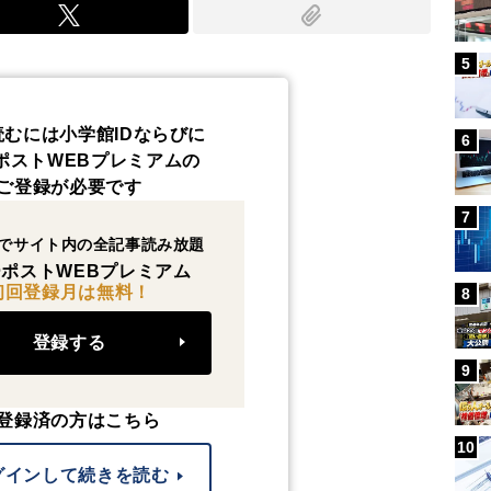
5
読むには小学館IDならびに
6
ポストWEBプレミアムの
ご登録が必要です
7
でサイト内の全記事読み放題
ポストWEBプレミアム
初回登録月は無料！
8
登録する
9
登録済の方はこちら
10
グインして続きを読む