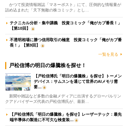
かつて投資情報雑誌「マネーポスト」にて、圧倒的な情報量が
詰め込まれた「天下無敵の株コミック」とし…
テクニカル分析・集中講義 投資コミック「俺がカブ番長！」
【第10回】
不透明相場に勝つ信用取引の極意 投資コミック「俺がカブ番
長！」【第9回】
一覧を見る
戸松信博の明日の爆騰株を探せ！
【戸松信博氏「明日の爆騰株」を探せ】トーメン
デバイス：サムスンを通じて世界のAIメモリ需
要…
新聞や雑誌など多数の金融メディアに出演するグローバルリン
クアドバイザーズ代表の戸松信博氏が、最新…
【戸松信博氏「明日の爆騰株」を探せ】レーザーテック：最先
端半導体の製造に不可欠な検査装…