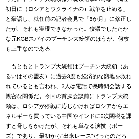
初日に（ロシアとウクライナの）戦争を止める」
と豪語し、就任前の記者会見で「6か月」に修正し
たが、それも実現できなかった。狡猾でしたたか
な元KGBスパイのプーチン大統領のほうが、何枚
も上手なのである。
もともとトランプ大統領はプーチン大統領（あ
るいはその盟友）に過去3度も経済的な窮地を救わ
れているとも言われ、2人は電話で長時間会話する
親密な関係だ。今回の首脳会談前にトランプ大統
領は、ロシアが停戦に応じなければロシアからエ
ネルギーを買っている中国やインドに2次関税を課
すと脅しをかけたが、それも単なる演技（ポー
ズ）であり、最初から“出来レース”だったのだろ