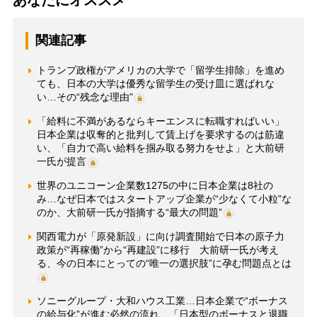
あなたにオススメ
関連記事
トランプ政権がアメリカの大学で「留学生排除」を進め
ても、日本の大学は優秀な留学生の受け皿に選ばれな
い…その“残念な理由”
「給料に不満があるならキーエンスに転職すればいい」
日本企業は収奪的と批判して賃上げを要求するのは筋違
い、「自力で高い給料を掴み取る努力をせよ」と大前研
一氏が提言
世界のユニコーン企業数1275の中に日本企業は8社の
み…なぜ日本ではスタートアップ企業が“少なくて小粒”な
のか、大前研一氏が指摘する“最大の問題”
関西電力が「原発新設」に向け調査開始で日本の原子力
政策が“再稼働”から“再建設”に移行 大前研一氏が考え
る、今の日本にとっての“唯一の選択肢”に孕む問題点とは
ソニーグループ・大和ハウス工業…日本企業で“ボーナス
の給与化”が進む必然の流れ 「日本型のボーナスと退職