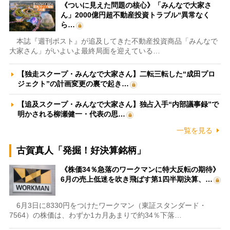
《ついに見えた問題の核心》「みんなで大家さ
ん」2000億円超不動産投資トラブル“異常なく
ら…
本誌『週刊ポスト』が追及してきた不動産投資商品「みんなで
大家さん」がいよいよ最終局面を迎えている…
【独走スクープ・みんなで大家さん】二転三転した“成田プロ
ジェクト”の計画変更の裏で起き…
【追及スクープ・みんなで大家さん】独占入手“内部議事録”で
明かされる柳瀬健一・代表の思…
一覧を見る
古賀真人「発掘！好決算銘柄」
《株価34％急落のワークマンに特大反転の期待》
6月の売上低迷を吹き飛ばす第1四半期決算、…
6月3日に8330円をつけたワークマン（東証スタンダード・
7564）の株価は、わずか1カ月あまりで約34％下落…