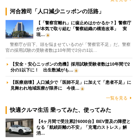
河合雅司「人口減少ニッポンの活路」
【「警察官離れ」に歯止めはかかるか？】警察庁
が本気で取り組む「警察組織の構造改革」 実
現…
警察庁が目下、頭を悩ませているのが「警察官不足」だ。警察
官の採用試験の受験者数は10年間で2分の1以…
【安全・安心ニッポンの危機】採用試験受験者数は10年間で2
分の1以下に！ 出生数減がも…
【医療崩壊】人口減少で「医師不足」に加えて「患者不足」に
見舞われ地域医療が限界に 今後…
一覧を見る
快適クルマ生活 乗ってみた、使ってみた
【4ヶ月間で受注累計6000台】BEV普及の障壁と
なる「航続距離の不安」「充電のストレス」解
消…