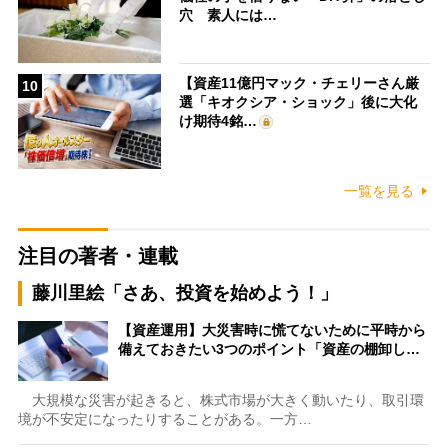
穴 素人には…
【資産11億円マック・チェリーさん厳
10
選「キオクシア・ショック」後に大化
け期待4銘…
一覧を見る
注目の著者・連載
藤川里絵「さあ、投資を始めよう！」
【資産運用】大災害時に慌てないために平時から
備えておきたい3つのポイント「資産の棚卸し…
大規模な災害が起きると、株式市場が大きく動いたり、取引環
境が不安定になったりすることがある。一方…