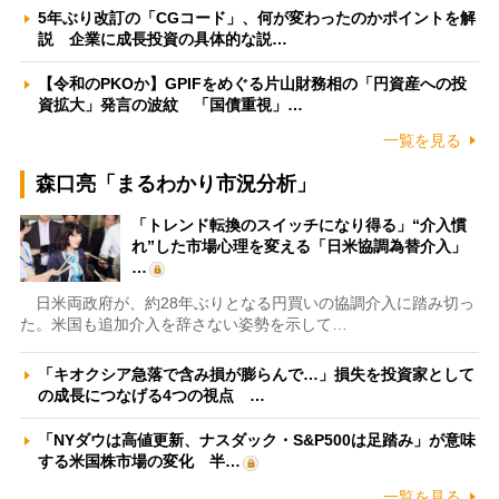
5年ぶり改訂の「CGコード」、何が変わったのかポイントを解
説 企業に成長投資の具体的な説…
【令和のPKOか】GPIFをめぐる片山財務相の「円資産への投
資拡大」発言の波紋 「国債重視」…
一覧を見る
森口亮「まるわかり市況分析」
「トレンド転換のスイッチになり得る」“介入慣
れ”した市場心理を変える「日米協調為替介入」
…
日米両政府が、約28年ぶりとなる円買いの協調介入に踏み切っ
た。米国も追加介入を辞さない姿勢を示して…
「キオクシア急落で含み損が膨らんで…」損失を投資家として
の成長につなげる4つの視点 …
「NYダウは高値更新、ナスダック・S&P500は足踏み」が意味
する米国株市場の変化 半…
一覧を見る