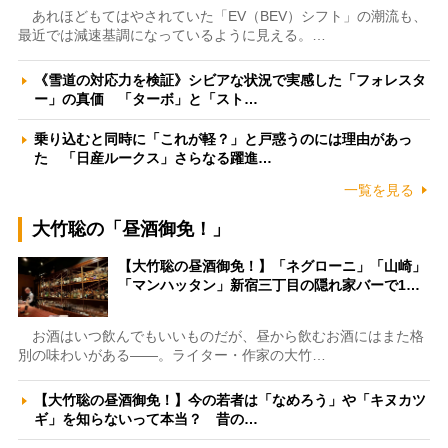
あれほどもてはやされていた「EV（BEV）シフト」の潮流も、
最近では減速基調になっているように見える。…
《雪道の対応力を検証》シビアな状況で実感した「フォレスタ
ー」の真価 「ターボ」と「スト…
乗り込むと同時に「これが軽？」と戸惑うのには理由があっ
た 「日産ルークス」さらなる躍進…
一覧を見る
大竹聡の「昼酒御免！」
【大竹聡の昼酒御免！】「ネグローニ」「山崎」
「マンハッタン」新宿三丁目の隠れ家バーで1…
お酒はいつ飲んでもいいものだが、昼から飲むお酒にはまた格
別の味わいがある――。ライター・作家の大竹…
【大竹聡の昼酒御免！】今の若者は「なめろう」や「キヌカツ
ギ」を知らないって本当？ 昔の…