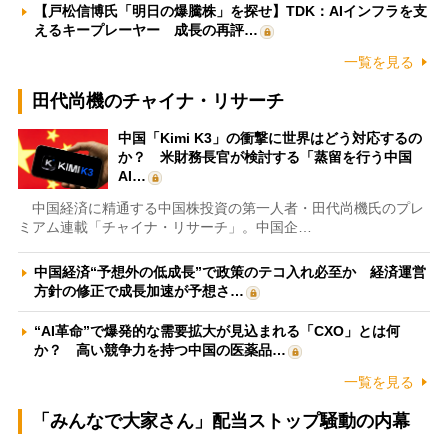
【戸松信博氏「明日の爆騰株」を探せ】TDK：AIインフラを支
えるキープレーヤー 成長の再評…
一覧を見る
田代尚機のチャイナ・リサーチ
中国「Kimi K3」の衝撃に世界はどう対応するの
か？ 米財務長官が検討する「蒸留を行う中国
AI…
中国経済に精通する中国株投資の第一人者・田代尚機氏のプレ
ミアム連載「チャイナ・リサーチ」。中国企…
中国経済“予想外の低成長”で政策のテコ入れ必至か 経済運営
方針の修正で成長加速が予想さ…
“AI革命”で爆発的な需要拡大が見込まれる「CXO」とは何
か？ 高い競争力を持つ中国の医薬品…
一覧を見る
「みんなで大家さん」配当ストップ騒動の内幕