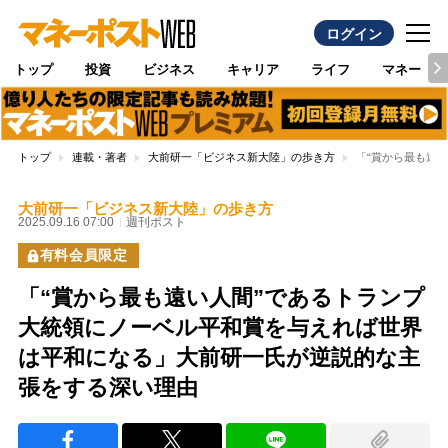
ログイン
トップ
投資
ビジネス
キャリア
ライフ
マネー
トップ
連載・著者
大前研一「ビジネス新大陸」の歩き方
「“賞から最も遠
大前研一「ビジネス新大陸」の歩き方
2025.09.16 07:00
週刊ポスト
有料会員限定
「“賞から最も遠い人間”であるトランプ
大統領にノーベル平和賞を与えれば世界
は平和になる」大前研一氏が逆説的な主
張をする深い理由