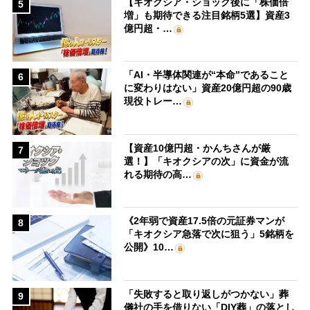
【キオクシア・ショック後に「株価倍
5
増」も期待できる注目銘柄5選】資産3
億円超・…
「AI・半導体関連が“本命”であること
6
に変わりはない」資産20億円超の90歳
現役トレー…
【資産10億円超・かんちさんが厳
7
選！】「キオクシアの次」に資金が流
れる期待の高…
《2年弱で資産17.5倍の元証券マンが
8
「キオクシア急落で次に狙う」5銘柄を
公開》10…
「失敗すると取り返しがつかない」葬
9
儀社の手を借りない「DIY葬」の落とし