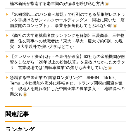
楠木新氏が指南する老年期の好循環を呼び込む方法
「30種類以上のパン食べ放題」で行列のできる新形態レストラ
ンを手掛けるサンマルクホールディングス 同社に聞いた「店
舗展開のコンセプト」、事業を多角化してもぶれない軸
《商社の大学別就職者数ランキングを解剖》三菱商事、三井物
産、住友商事への就職者は「東大・早大・慶大で約6割」の現
実 3大学以外で強い大学はどこか
【クレジット決済代行・全東信が破産】63社もの金融機関が融
資をしながら「20年以上の粉飾決算」を見抜けなかったカラク
リ 営業現場では“自転車操業”の焦りも表出していた
急増する中国企業の“国籍ロンダリング” SHEIN、TikTok、
Temu…本社機能を海外に移転させ、トランプ関税の回避を狙
う 現地人を隠れ蓑にした中国企業の農業参入・土地取得への
懸念も
関連記事
ランキング