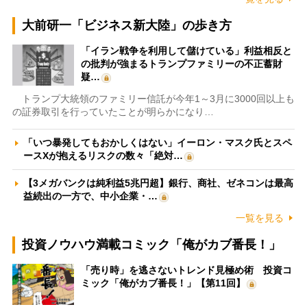
大前研一「ビジネス新大陸」の歩き方
「イラン戦争を利用して儲けている」利益相反と
の批判が強まるトランプファミリーの不正蓄財
疑…
トランプ大統領のファミリー信託が今年1～3月に3000回以上も
の証券取引を行っていたことが明らかになり…
「いつ暴発してもおかしくはない」イーロン・マスク氏とスペ
ースXが抱えるリスクの数々「絶対…
【3メガバンクは純利益5兆円超】銀行、商社、ゼネコンは最高
益続出の一方で、中小企業・…
一覧を見る
投資ノウハウ満載コミック「俺がカブ番長！」
「売り時」を逃さないトレンド見極め術 投資コ
ミック「俺がカブ番長！」【第11回】