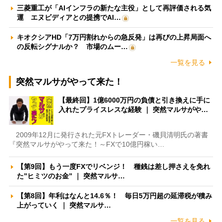
三菱重工が「AIインフラの新たな主役」として再評価される気
運 エヌビディアとの提携でAI…
キオクシアHD「7万円割れからの急反発」は再びの上昇局面へ
の反転シグナルか？ 市場のムー…
一覧を見る
突然マルサがやって来た！
【最終回】1億6000万円の負債と引き換えに手に
入れたプライスレスな経験 ｜ 突然マルサがや…
2009年12月に発行された元FXトレーダー・磯貝清明氏の著書
『突然マルサがやって来た！～FXで10億円稼い…
【第9回】もう一度FXでリベンジ！ 種銭は差し押さえを免れ
た”ヒミツのお金” ｜ 突然マルサ…
【第8回】年利はなんと14.6％！ 毎日5万円超の延滞税が積み
上がっていく ｜ 突然マルサ…
一覧を見る