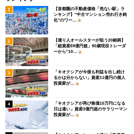
【首都圏の不動産価格「危ない駅」ラ
1
ンキング】“中古マンション売れ行き鈍
化”のワー…
【億り人オールスターが狙う20銘柄】
2
「総資産69億円超」90歳現役トレーダ
ーから“10…
「キオクシアが今後も利益を出し続け
3
るかは分からない」資産11億円の個人
投資家が…
「キオクシアが再び株価10万円になる
4
日は遠い」資産3億円超のサラリーマン
投資家が…