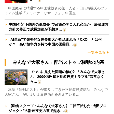
中国経済に精通する中国株投資の第一人者・田代尚機氏のプレ
ミアム連載「チャイナ・リサーチ」。中国企…
中国経済“予想外の低成長”で政策のテコ入れ必至か 経済運営
方針の修正で成長加速が予想さ…
“AI革命”で爆発的な需要拡大が見込まれる「CXO」とは何
か？ 高い競争力を持つ中国の医薬品…
一覧を見る
「みんなで大家さん」配当ストップ騒動の内幕
《ついに見えた問題の核心》「みんなで大家さ
ん」2000億円超不動産投資トラブル“異常なく
ら…
本誌『週刊ポスト』が追及してきた不動産投資商品「みんなで
大家さん」がいよいよ最終局面を迎えている…
【独走スクープ・みんなで大家さん】二転三転した“成田プロ
ジェクト”の計画変更の裏で起き…