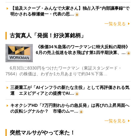
【追及スクープ・みんなで大家さん】独占入手“内部議事録”で
明かされる柳瀬健一・代表の思…
一覧を見る
古賀真人「発掘！好決算銘柄」
《株価34％急落のワークマンに特大反転の期待》
6月の売上低迷を吹き飛ばす第1四半期決算、…
6月3日に8330円をつけたワークマン（東証スタンダード・
7564）の株価は、わずか1カ月あまりで約34％下落…
三菱重工が「AIインフラの新たな主役」として再評価される気
運 エヌビディアとの提携でAI…
キオクシアHD「7万円割れからの急反発」は再びの上昇局面へ
の反転シグナルか？ 市場のムー…
一覧を見る
突然マルサがやって来た！