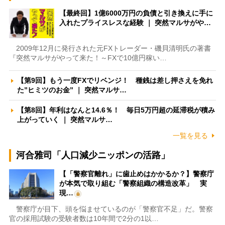
【最終回】1億6000万円の負債と引き換えに手に
入れたプライスレスな経験 ｜ 突然マルサがや…
2009年12月に発行された元FXトレーダー・磯貝清明氏の著書
『突然マルサがやって来た！～FXで10億円稼い…
【第9回】もう一度FXでリベンジ！ 種銭は差し押さえを免れ
た”ヒミツのお金” ｜ 突然マルサ…
【第8回】年利はなんと14.6％！ 毎日5万円超の延滞税が積み
上がっていく ｜ 突然マルサ…
一覧を見る
河合雅司「人口減少ニッポンの活路」
【「警察官離れ」に歯止めはかかるか？】警察庁
が本気で取り組む「警察組織の構造改革」 実
現…
警察庁が目下、頭を悩ませているのが「警察官不足」だ。警察
官の採用試験の受験者数は10年間で2分の1以…