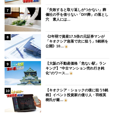
「失敗すると取り返しがつかない」葬
7
儀社の手を借りない「DIY葬」の落とし
穴 素人には…
《2年弱で資産17.5倍の元証券マンが
8
「キオクシア急落で次に狙う」5銘柄を
公開》10…
【大阪の不動産価格「危ない駅」ラン
9
キング】“中古マンション売れ行き鈍
化”のワース…
【キオクシア・ショックの後に狙う5銘
10
柄】イベント投資家の億り人・羽根英
樹氏が厳…