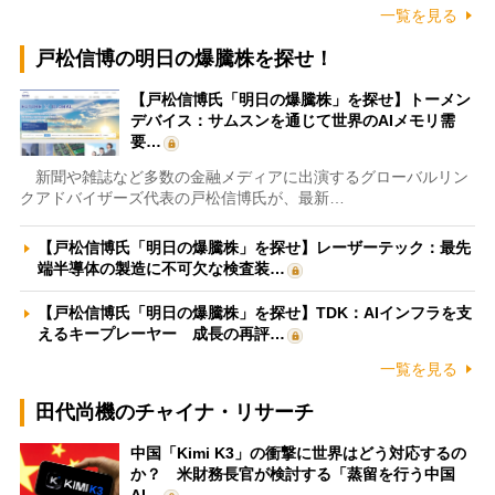
一覧を見る
戸松信博の明日の爆騰株を探せ！
【戸松信博氏「明日の爆騰株」を探せ】トーメン
デバイス：サムスンを通じて世界のAIメモリ需
要…
新聞や雑誌など多数の金融メディアに出演するグローバルリン
クアドバイザーズ代表の戸松信博氏が、最新…
【戸松信博氏「明日の爆騰株」を探せ】レーザーテック：最先
端半導体の製造に不可欠な検査装…
【戸松信博氏「明日の爆騰株」を探せ】TDK：AIインフラを支
えるキープレーヤー 成長の再評…
一覧を見る
田代尚機のチャイナ・リサーチ
中国「Kimi K3」の衝撃に世界はどう対応するの
か？ 米財務長官が検討する「蒸留を行う中国
AI…