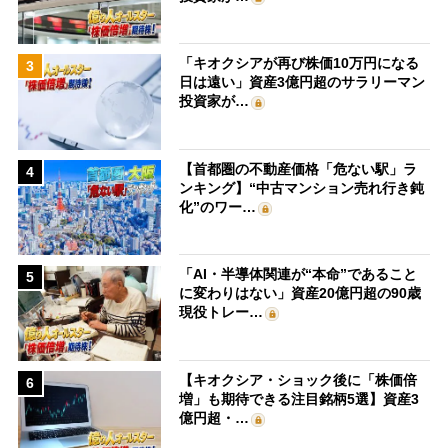
「キオクシアが再び株価10万円になる
3
日は遠い」資産3億円超のサラリーマン
投資家が…
【首都圏の不動産価格「危ない駅」ラ
4
ンキング】“中古マンション売れ行き鈍
化”のワー…
「AI・半導体関連が“本命”であること
5
に変わりはない」資産20億円超の90歳
現役トレー…
【キオクシア・ショック後に「株価倍
6
増」も期待できる注目銘柄5選】資産3
億円超・…