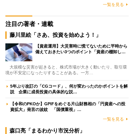
一覧を見る
注目の著者・連載
藤川里絵「さあ、投資を始めよう！」
【資産運用】大災害時に慌てないために平時から
備えておきたい3つのポイント「資産の棚卸し…
大規模な災害が起きると、株式市場が大きく動いたり、取引環
境が不安定になったりすることがある。一方…
5年ぶり改訂の「CGコード」、何が変わったのかポイントを解
説 企業に成長投資の具体的な説…
【令和のPKOか】GPIFをめぐる片山財務相の「円資産への投
資拡大」発言の波紋 「国債重視」…
一覧を見る
森口亮「まるわかり市況分析」