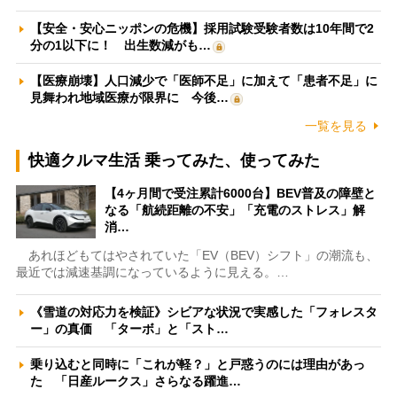
【安全・安心ニッポンの危機】採用試験受験者数は10年間で2
分の1以下に！ 出生数減がも…
【医療崩壊】人口減少で「医師不足」に加えて「患者不足」に
見舞われ地域医療が限界に 今後…
一覧を見る
快適クルマ生活 乗ってみた、使ってみた
【4ヶ月間で受注累計6000台】BEV普及の障壁と
なる「航続距離の不安」「充電のストレス」解
消…
あれほどもてはやされていた「EV（BEV）シフト」の潮流も、
最近では減速基調になっているように見える。…
《雪道の対応力を検証》シビアな状況で実感した「フォレスタ
ー」の真価 「ターボ」と「スト…
乗り込むと同時に「これが軽？」と戸惑うのには理由があっ
た 「日産ルークス」さらなる躍進…