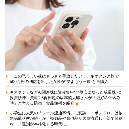
「この恐ろしい株はさっさと手放したい…」キオクシア株で
500万円の利益を出した女性が“夢よもう一度”と再購入
キオクシアなどAI関連株に資金集中で“割安になった成長株”に
投資妙味 資産1.5億円超の坂本慎太郎さんが「絶好の仕込み
時」と考える防衛・食品銘柄を紹介
小学生に人気の「シール流通事情」に変調 「ボンドロ」は依
然品薄状態が続くが、模倣品や類似品が大量流通し一部で値崩
れ 「選別が本格化する時代に」