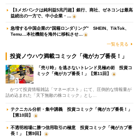
【3メガバンクは純利益5兆円超】銀行、商社、ゼネコンは最高
益続出の一方で、中小企業・…
急増する中国企業の“国籍ロンダリング” SHEIN、TikTok、
Temu…本社機能を海外に移転させ…
一覧を見る
投資ノウハウ満載コミック「俺がカブ番長！」
「売り時」を逃さないトレンド見極め術 投資コ
ミック「俺がカブ番長！」【第11回】
かつて投資情報雑誌「マネーポスト」にて、圧倒的な情報量が
詰め込まれた「天下無敵の株コミック」とし…
テクニカル分析・集中講義 投資コミック「俺がカブ番長！」
【第10回】
不透明相場に勝つ信用取引の極意 投資コミック「俺がカブ番
長！」【第9回】