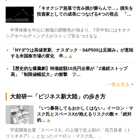
「キオクシア急落で含み損が膨らんで…」損失を
投資家としての成長につなげる4つの視点 「…
半導体株を中心に相場の調整色が強まり、7月中旬にはキオク
シアホールディングスがストップ安をつけるな…
「NYダウは高値更新、ナスダック・S&P500は足踏み」が意味
する米国株市場の変化 半…
【歴史的な爆騰劇】時価総額10兆円企業が「2連続ストップ
高」「制限値幅拡大」の衝撃 フ…
一覧を見る
大前研一「ビジネス新大陸」の歩き方
「いつ暴発してもおかしくはない」イーロン・マ
スク氏とスペースXが抱えるリスクの数々「絶対
的…
宇宙開発企業「スペースX」の上場で史上初の「兆万長者（ト
リリオネア）」となったイーロン・マスク氏。…