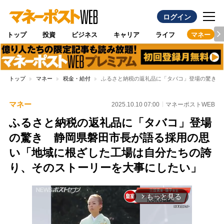
ログイン
トップ
投資
ビジネス
キャリア
ライフ
マネー
トップ
マネー
税金・給付
ふるさと納税の返礼品に「タバコ」登場の驚き 
マネー
2025.10.10 07:00
マネーポストWEB
ふるさと納税の返礼品に「タバコ」登場
の驚き 静岡県磐田市長が語る採用の思
い「地域に根ざした工場は自分たちの誇
り、そのストーリーを大事にしたい」
もっと見る
arrow_forward_ios