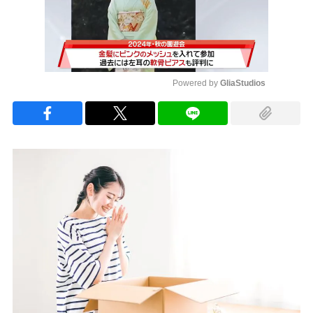
Powered by 
GliaStudios
Mute