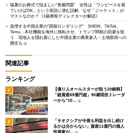
猛暑のお葬式で悩ましい“喪服問題” 女性は「ワンピースを着
ていけばOK」という俗説に潜む誤解、なぜ「ジャケット」が
マストなのか？《1級葬祭ディレクターが解説》
急増する中国企業の“国籍ロンダリング” SHEIN、TikTok、
Temu…本社機能を海外に移転させ、トランプ関税の回避を狙
う 現地人を隠れ蓑にした中国企業の農業参入・土地取得への
懸念も
関連記事
ランキング
【億り人オールスターが狙う20銘柄】
1
「総資産69億円超」90歳現役トレーダ
ーから“10…
「キオクシアが今後も利益を出し続け
2
るかは分からない」資産11億円の個人
投資家が…