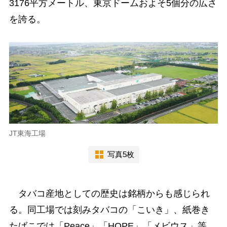
3176平方メートル、東京ドームおよそ5個分の広さ
を誇る。
JT東海工場
写真5枚
タバコ産地としての歴史は銘柄からも感じられ
る。同工場では刻みタバコの「こいき」、紙巻き
たばこでは「Peace」「HOPE」「メビウス」等、