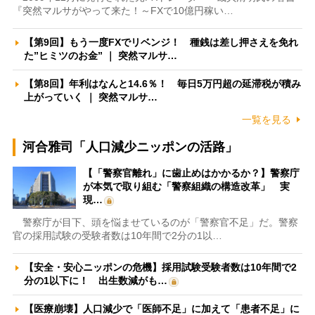
『突然マルサがやって来た！～FXで10億円稼い…
【第9回】もう一度FXでリベンジ！ 種銭は差し押さえを免れ
た”ヒミツのお金” ｜ 突然マルサ…
【第8回】年利はなんと14.6％！ 毎日5万円超の延滞税が積み
上がっていく ｜ 突然マルサ…
一覧を見る
河合雅司「人口減少ニッポンの活路」
【「警察官離れ」に歯止めはかかるか？】警察庁
が本気で取り組む「警察組織の構造改革」 実
現…
警察庁が目下、頭を悩ませているのが「警察官不足」だ。警察
官の採用試験の受験者数は10年間で2分の1以…
【安全・安心ニッポンの危機】採用試験受験者数は10年間で2
分の1以下に！ 出生数減がも…
【医療崩壊】人口減少で「医師不足」に加えて「患者不足」に