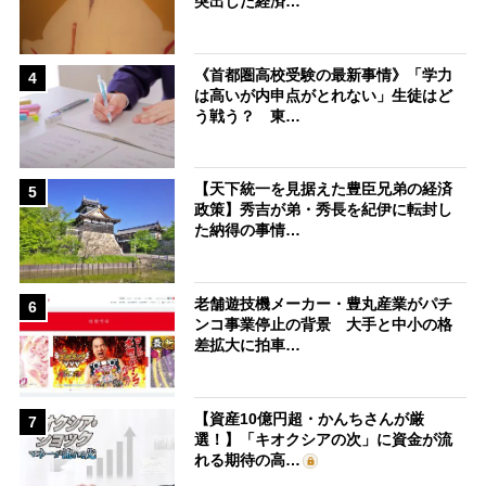
突出した経済…
《首都圏高校受験の最新事情》「学力
4
は高いが内申点がとれない」生徒はど
う戦う？ 東…
【天下統一を見据えた豊臣兄弟の経済
5
政策】秀吉が弟・秀長を紀伊に転封し
た納得の事情…
老舗遊技機メーカー・豊丸産業がパチ
6
ンコ事業停止の背景 大手と中小の格
差拡大に拍車…
【資産10億円超・かんちさんが厳
7
選！】「キオクシアの次」に資金が流
れる期待の高…