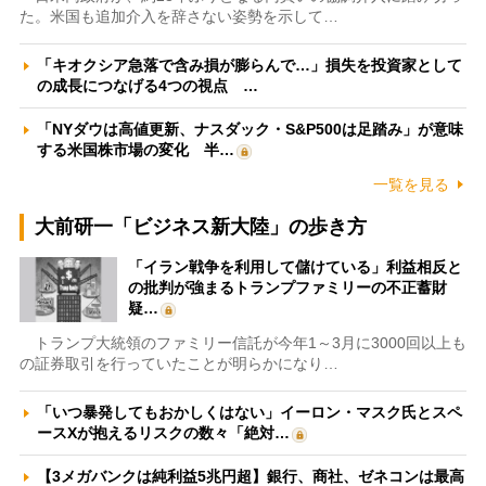
た。米国も追加介入を辞さない姿勢を示して…
「キオクシア急落で含み損が膨らんで…」損失を投資家として
の成長につなげる4つの視点 …
「NYダウは高値更新、ナスダック・S&P500は足踏み」が意味
する米国株市場の変化 半…
一覧を見る
大前研一「ビジネス新大陸」の歩き方
「イラン戦争を利用して儲けている」利益相反と
の批判が強まるトランプファミリーの不正蓄財
疑…
トランプ大統領のファミリー信託が今年1～3月に3000回以上も
の証券取引を行っていたことが明らかになり…
「いつ暴発してもおかしくはない」イーロン・マスク氏とスペ
ースXが抱えるリスクの数々「絶対…
【3メガバンクは純利益5兆円超】銀行、商社、ゼネコンは最高