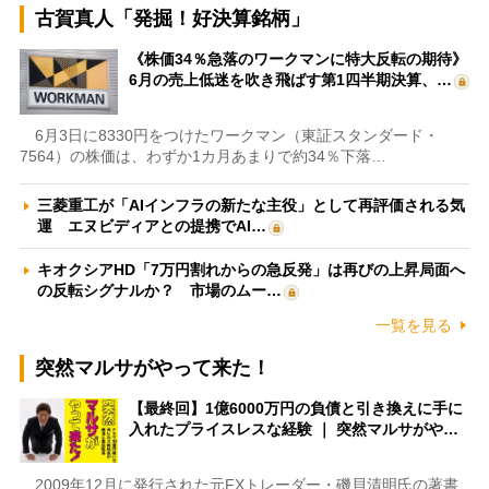
古賀真人「発掘！好決算銘柄」
《株価34％急落のワークマンに特大反転の期待》
6月の売上低迷を吹き飛ばす第1四半期決算、…
6月3日に8330円をつけたワークマン（東証スタンダード・
7564）の株価は、わずか1カ月あまりで約34％下落…
三菱重工が「AIインフラの新たな主役」として再評価される気
運 エヌビディアとの提携でAI…
キオクシアHD「7万円割れからの急反発」は再びの上昇局面へ
の反転シグナルか？ 市場のムー…
一覧を見る
突然マルサがやって来た！
【最終回】1億6000万円の負債と引き換えに手に
入れたプライスレスな経験 ｜ 突然マルサがや…
2009年12月に発行された元FXトレーダー・磯貝清明氏の著書