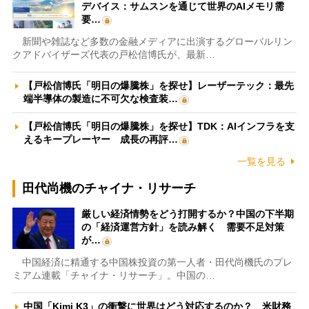
デバイス：サムスンを通じて世界のAIメモリ需
要…
新聞や雑誌など多数の金融メディアに出演するグローバルリン
クアドバイザーズ代表の戸松信博氏が、最新…
【戸松信博氏「明日の爆騰株」を探せ】レーザーテック：最先
端半導体の製造に不可欠な検査装…
【戸松信博氏「明日の爆騰株」を探せ】TDK：AIインフラを支
えるキープレーヤー 成長の再評…
一覧を見る
田代尚機のチャイナ・リサーチ
厳しい経済情勢をどう打開するか？中国の下半期
の「経済運営方針」を読み解く 需要不足対策
が…
中国経済に精通する中国株投資の第一人者・田代尚機氏のプレ
ミアム連載「チャイナ・リサーチ」。中国の…
中国「Kimi K3」の衝撃に世界はどう対応するのか？ 米財務