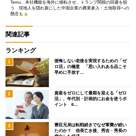
Temu…本社機能を海外に移転させ、トランプ関税の回避を狙
う 現地人を隠れ蓑にした中国企業の農業参入・土地取得への
懸念も
関連記事
ランキング
後悔しない老後を実現するための「ゼ
1
ロ活」の極意 「思い入れある品こそ
早めに手放す…
資産をゼロにして最期を迎える「ゼロ
2
活」、年代別・計画的にお金を使うポ
イント 6…
豊臣兄弟は転戦続きでなぜ軍費が続い
3
たのか？ 信長亡き後、秀吉・秀長の