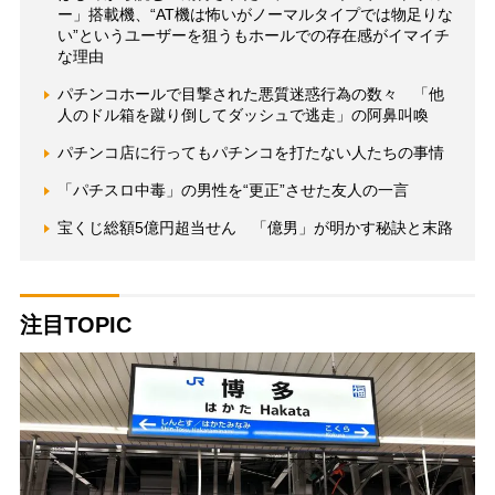
ー」搭載機、“AT機は怖いがノーマルタイプでは物足りな
い”というユーザーを狙うもホールでの存在感がイマイチ
な理由
パチンコホールで目撃された悪質迷惑行為の数々 「他
人のドル箱を蹴り倒してダッシュで逃走」の阿鼻叫喚
パチンコ店に行ってもパチンコを打たない人たちの事情
「パチスロ中毒」の男性を“更正”させた友人の一言
宝くじ総額5億円超当せん 「億男」が明かす秘訣と末路
注目TOPIC