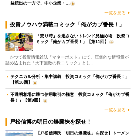
益続出の一方で、中小企業・…
一覧を見る
投資ノウハウ満載コミック「俺がカブ番長！」
「売り時」を逃さないトレンド見極め術 投資コ
ミック「俺がカブ番長！」【第11回】
かつて投資情報雑誌「マネーポスト」にて、圧倒的な情報量が
詰め込まれた「天下無敵の株コミック」とし…
テクニカル分析・集中講義 投資コミック「俺がカブ番長！」
【第10回】
不透明相場に勝つ信用取引の極意 投資コミック「俺がカブ番
長！」【第9回】
一覧を見る
戸松信博の明日の爆騰株を探せ！
【戸松信博氏「明日の爆騰株」を探せ】トーメン