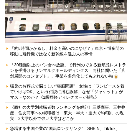
「約5時間かかるし、料金も高いのになぜ？」東京～博多間の
移動に飛行機ではなく新幹線を選ぶ人の事情
「30種類以上のパン食べ放題」で行列のできる新形態レストラ
ンを手掛けるサンマルクホールディングス 同社に聞いた「店
舗展開のコンセプト」、事業を多角化してもぶれない軸
猛暑のお葬式で悩ましい“喪服問題” 女性は「ワンピースを着
ていけばOK」という俗説に潜む誤解、なぜ「ジャケット」が
マストなのか？《1級葬祭ディレクターが解説》
《商社の大学別就職者数ランキングを解剖》三菱商事、三井物
産、住友商事への就職者は「東大・早大・慶大で約6割」の現
実 3大学以外で強い大学はどこか
急増する中国企業の“国籍ロンダリング” SHEIN、TikTok、