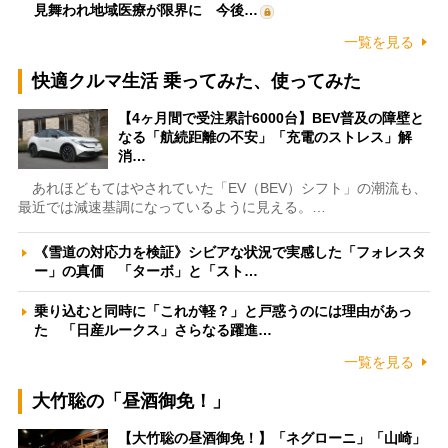
見舞われ地域医療が限界に 今後…
一覧を見る
快適クルマ生活 乗ってみた、使ってみた
【4ヶ月間で受注累計6000台】BEV普及の障壁と
なる「航続距離の不安」「充電のストレス」解
消…
あれほどもてはやされていた「EV（BEV）シフト」の潮流も、
最近では減速基調になっているように見える。…
《雪道の対応力を検証》シビアな状況で実感した「フォレスタ
ー」の真価 「ターボ」と「スト…
乗り込むと同時に「これが軽？」と戸惑うのには理由があっ
た 「日産ルークス」さらなる躍進…
一覧を見る
大竹聡の「昼酒御免！」
【大竹聡の昼酒御免！】「ネグローニ」「山崎」