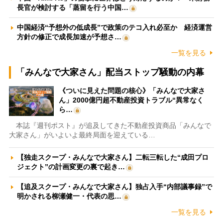
長官が検討する「蒸留を行う中国…
中国経済“予想外の低成長”で政策のテコ入れ必至か 経済運営
方針の修正で成長加速が予想さ…
一覧を見る
「みんなで大家さん」配当ストップ騒動の内幕
《ついに見えた問題の核心》「みんなで大家さ
ん」2000億円超不動産投資トラブル“異常なく
ら…
本誌『週刊ポスト』が追及してきた不動産投資商品「みんなで
大家さん」がいよいよ最終局面を迎えている…
【独走スクープ・みんなで大家さん】二転三転した“成田プロ
ジェクト”の計画変更の裏で起き…
【追及スクープ・みんなで大家さん】独占入手“内部議事録”で
明かされる柳瀬健一・代表の思…
一覧を見る