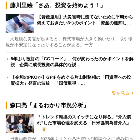
藤川里絵「さあ、投資を始めよう！」
【資産運用】大災害時に慌てないために平時から
備えておきたい3つのポイント「資産の棚卸し…
大規模な災害が起きると、株式市場が大きく動いたり、取引環
境が不安定になったりすることがある。一方…
5年ぶり改訂の「CGコード」、何が変わったのかポイントを解
説 企業に成長投資の具体的な説…
【令和のPKOか】GPIFをめぐる片山財務相の「円資産への投
資拡大」発言の波紋 「国債重視」…
一覧を見る
森口亮「まるわかり市況分析」
「トレンド転換のスイッチになり得る」“介入慣
れ”した市場心理を変える「日米協調為替介入」
…
日米両政府が、約28年ぶりとなる円買いの協調介入に踏み切っ