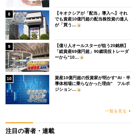
【キオクシアが「配当」導入へ】それ
8
でも資産10億円超の配当株投資の達人
が「買う…
【億り人オールスターが狙う20銘柄】
9
「総資産69億円超」90歳現役トレーダ
ーから“10…
資産10億円超の投資家が明かす“AI・半
10
導体相場に乗らなかった理由” フルポ
ジション…
一覧を見る
注目の著者・連載