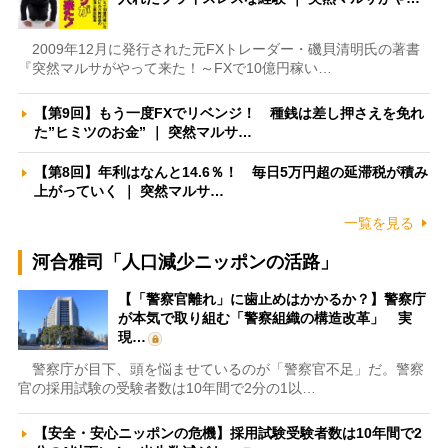
2009年12月に発行された元FXトレーダー・磯貝清明氏の著書
『突然マルサがやって来た！～FXで10億円稼い…
【第9回】もう一度FXでリベンジ！ 種銭は差し押さえを免れ
た”ヒミツのお金” ｜ 突然マルサ…
【第8回】年利はなんと14.6％！ 毎日5万円超の延滞税が積み
上がっていく ｜ 突然マルサ…
一覧を見る
河合雅司「人口減少ニッポンの活路」
【「警察官離れ」に歯止めはかかるか？】警察庁
が本気で取り組む「警察組織の構造改革」 実
現…
警察庁が目下、頭を悩ませているのが「警察官不足」だ。警察
官の採用試験の受験者数は10年間で2分の1以…
【安全・安心ニッポンの危機】採用試験受験者数は10年間で2