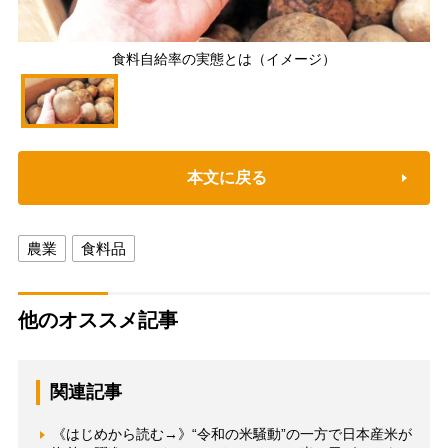
食料自給率の実態とは（イメージ）
本文に戻る
農業
食料品
他のオススメ記事
関連記事
《はじめから読む→》“令和の米騒動”の一方で日本産米が