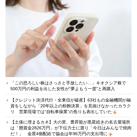
「この恐ろしい株はさっさと手放したい…」キオクシア株で
500万円の利益を出した女性が“夢よもう一度”と再購入
【クレジット決済代行・全東信が破産】63社もの金融機関が融
資をしながら「20年以上の粉飾決算」を見抜けなかったカラク
リ 営業現場では“自転車操業”の焦りも表出していた
【土俵に埋まるカネ】大の里、豊昇龍が黒星続きの名古屋場所
は「懸賞金2826万円」が下位力士に渡り「今日はみんなで焼肉
だ！」 金星4個配給で協会は年96万円の支出増に