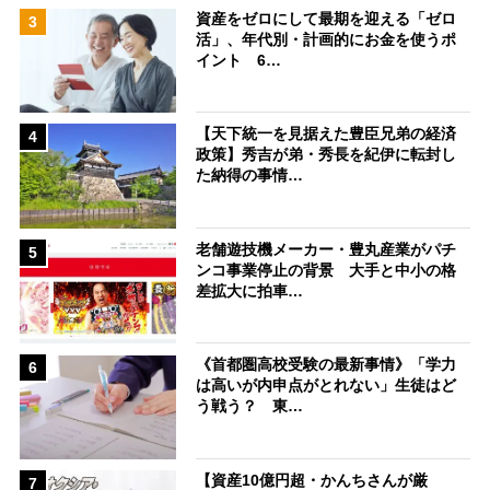
資産をゼロにして最期を迎える「ゼロ
3
活」、年代別・計画的にお金を使うポ
イント 6…
【天下統一を見据えた豊臣兄弟の経済
4
政策】秀吉が弟・秀長を紀伊に転封し
た納得の事情…
老舗遊技機メーカー・豊丸産業がパチ
5
ンコ事業停止の背景 大手と中小の格
差拡大に拍車…
《首都圏高校受験の最新事情》「学力
6
は高いが内申点がとれない」生徒はど
う戦う？ 東…
【資産10億円超・かんちさんが厳
7