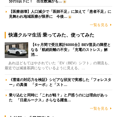
分の1以下に！ 出生数減がも…
【医療崩壊】人口減少で「医師不足」に加えて「患者不足」に
見舞われ地域医療が限界に 今後…
一覧を見る
快適クルマ生活 乗ってみた、使ってみた
【4ヶ月間で受注累計6000台】BEV普及の障壁と
なる「航続距離の不安」「充電のストレス」解
消…
あれほどもてはやされていた「EV（BEV）シフト」の潮流も、
最近では減速基調になっているように見える。…
《雪道の対応力を検証》シビアな状況で実感した「フォレスタ
ー」の真価 「ターボ」と「スト…
乗り込むと同時に「これが軽？」と戸惑うのには理由があっ
た 「日産ルークス」さらなる躍進…
一覧を見る