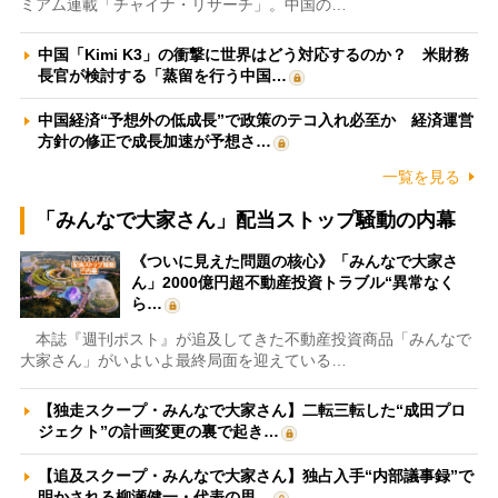
ミアム連載「チャイナ・リサーチ」。中国の…
中国「Kimi K3」の衝撃に世界はどう対応するのか？ 米財務
長官が検討する「蒸留を行う中国…
中国経済“予想外の低成長”で政策のテコ入れ必至か 経済運営
方針の修正で成長加速が予想さ…
一覧を見る
「みんなで大家さん」配当ストップ騒動の内幕
《ついに見えた問題の核心》「みんなで大家さ
ん」2000億円超不動産投資トラブル“異常なく
ら…
本誌『週刊ポスト』が追及してきた不動産投資商品「みんなで
大家さん」がいよいよ最終局面を迎えている…
【独走スクープ・みんなで大家さん】二転三転した“成田プロ
ジェクト”の計画変更の裏で起き…
【追及スクープ・みんなで大家さん】独占入手“内部議事録”で
明かされる柳瀬健一・代表の思…