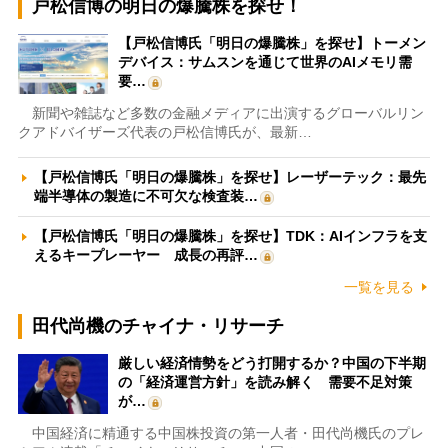
戸松信博の明日の爆騰株を探せ！
【戸松信博氏「明日の爆騰株」を探せ】トーメン
デバイス：サムスンを通じて世界のAIメモリ需
要…
新聞や雑誌など多数の金融メディアに出演するグローバルリン
クアドバイザーズ代表の戸松信博氏が、最新…
【戸松信博氏「明日の爆騰株」を探せ】レーザーテック：最先
端半導体の製造に不可欠な検査装…
【戸松信博氏「明日の爆騰株」を探せ】TDK：AIインフラを支
えるキープレーヤー 成長の再評…
一覧を見る
田代尚機のチャイナ・リサーチ
厳しい経済情勢をどう打開するか？中国の下半期
の「経済運営方針」を読み解く 需要不足対策
が…
中国経済に精通する中国株投資の第一人者・田代尚機氏のプレ