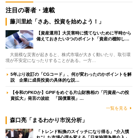
注目の著者・連載
藤川里絵「さあ、投資を始めよう！」
【資産運用】大災害時に慌てないために平時から
備えておきたい3つのポイント「資産の棚卸し…
大規模な災害が起きると、株式市場が大きく動いたり、取引環
境が不安定になったりすることがある。一方…
5年ぶり改訂の「CGコード」、何が変わったのかポイントを解
説 企業に成長投資の具体的な説…
【令和のPKOか】GPIFをめぐる片山財務相の「円資産への投
資拡大」発言の波紋 「国債重視」…
一覧を見る
森口亮「まるわかり市況分析」
「トレンド転換のスイッチになり得る」“介入慣
れ”した市場心理を変える「日米協調為替介入」