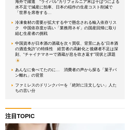
海外で躍進 “ライバル”カリフォルニア米は干ばつによる
水不足で減産に拍車、日本の稲作の生産コスト削減で
「世界を席巻する…
冷凍食材の需要が拡大する中で懸念される輸入依存リス
ク 中国依存度が高い「業務用ネギ」の国産回帰に取り
組む生産者の挑戦
中国資本が日本酒の酒蔵を次々買収、背景にある“日本酒
の酒造免許”の特殊性 経営者の高齢化と後継者不足は深
刻、“チャイナマネーで酒蔵が息を吹き返す”現状と課題
あんなに食べてたのに… 消費者の声から探る「菓子パ
ン離れ」の背景
ファミレスのドリンクバーを「絶対に注文しない」人た
ちの言い分
注目TOPIC