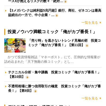
ースXが抱えるリスクの数々「絶対…
【3メガバンクは純利益5兆円超】銀行、商社、ゼネコンは最高
益続出の一方で、中小企業・…
一覧を見る
投資ノウハウ満載コミック「俺がカブ番長！」
「売り時」を逃さないトレンド見極め術 投資コ
ミック「俺がカブ番長！」【第11回】
かつて投資情報雑誌「マネーポスト」にて、圧倒的な情報量が
詰め込まれた「天下無敵の株コミック」とし…
テクニカル分析・集中講義 投資コミック「俺がカブ番長！」
【第10回】
不透明相場に勝つ信用取引の極意 投資コミック「俺がカブ番
長！」【第9回】
一覧を見る