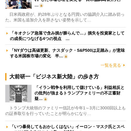
…
日米両政府が、約28年ぶりとなる円買いの協調介入に踏み切っ
た。米国も追加介入を辞さない姿勢を示して…
「キオクシア急落で含み損が膨らんで…」損失を投資家として
の成長につなげる4つの視点 …
「NYダウは高値更新、ナスダック・S&P500は足踏み」が意味
する米国株市場の変化 半…
一覧を見る
大前研一「ビジネス新大陸」の歩き方
「イラン戦争を利用して儲けている」利益相反と
の批判が強まるトランプファミリーの不正蓄財
疑…
トランプ大統領のファミリー信託が今年1～3月に3000回以上も
の証券取引を行っていたことが明らかになり…
「いつ暴発してもおかしくはない」イーロン・マスク氏とスペ