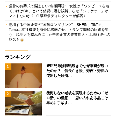
猛暑のお葬式で悩ましい“喪服問題” 女性は「ワンピースを着
ていけばOK」という俗説に潜む誤解、なぜ「ジャケット」が
マストなのか？《1級葬祭ディレクターが解説》
急増する中国企業の“国籍ロンダリング” SHEIN、TikTok、
Temu…本社機能を海外に移転させ、トランプ関税の回避を狙
う 現地人を隠れ蓑にした中国企業の農業参入・土地取得への
懸念も
ランキング
豊臣兄弟は転戦続きでなぜ軍費が続い
1
たのか？ 信長亡き後、秀吉・秀長の
突出した経済…
後悔しない老後を実現するための「ゼ
2
ロ活」の極意 「思い入れある品こそ
早めに手放す…