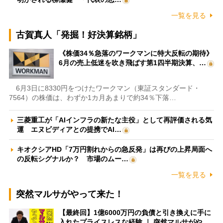
一覧を見る
古賀真人「発掘！好決算銘柄」
《株価34％急落のワークマンに特大反転の期待》
6月の売上低迷を吹き飛ばす第1四半期決算、…
6月3日に8330円をつけたワークマン（東証スタンダード・
7564）の株価は、わずか1カ月あまりで約34％下落…
三菱重工が「AIインフラの新たな主役」として再評価される気
運 エヌビディアとの提携でAI…
キオクシアHD「7万円割れからの急反発」は再びの上昇局面へ
の反転シグナルか？ 市場のムー…
一覧を見る
突然マルサがやって来た！
【最終回】1億6000万円の負債と引き換えに手に
入れたプライスレスな経験 ｜ 突然マルサがや…