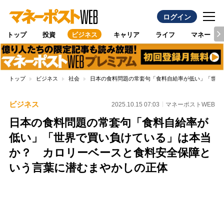
ログイン
トップ
投資
ビジネス
キャリア
ライフ
マネー
トップ
ビジネス
社会
日本の食料問題の常套句「食料自給率が低い」「世界
ビジネス
2025.10.15 07:03
マネーポストWEB
日本の食料問題の常套句「食料自給率が
低い」「世界で買い負けている」は本当
か？ カロリーベースと食料安全保障と
いう言葉に潜むまやかしの正体
Loaded
:
97.13%
/
Unmute