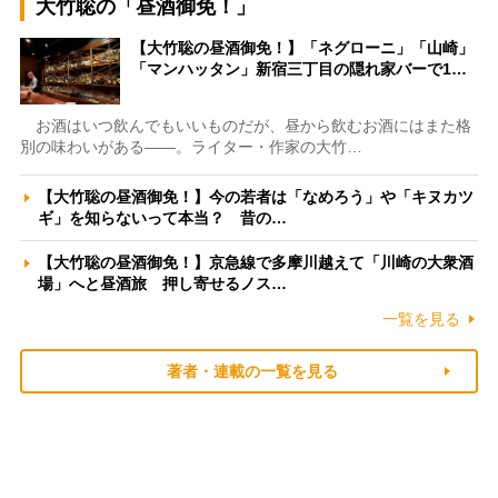
大竹聡の「昼酒御免！」
【大竹聡の昼酒御免！】「ネグローニ」「山崎」
「マンハッタン」新宿三丁目の隠れ家バーで1…
お酒はいつ飲んでもいいものだが、昼から飲むお酒にはまた格
別の味わいがある――。ライター・作家の大竹…
【大竹聡の昼酒御免！】今の若者は「なめろう」や「キヌカツ
ギ」を知らないって本当？ 昔の…
【大竹聡の昼酒御免！】京急線で多摩川越えて「川崎の大衆酒
場」へと昼酒旅 押し寄せるノス…
一覧を見る
著者・連載の一覧を見る