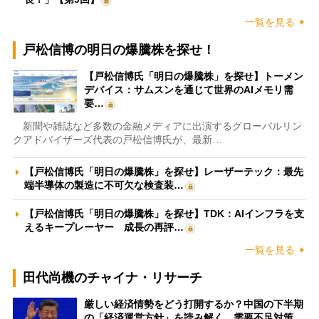
一覧を見る
戸松信博の明日の爆騰株を探せ！
【戸松信博氏「明日の爆騰株」を探せ】トーメン
デバイス：サムスンを通じて世界のAIメモリ需
要…
新聞や雑誌など多数の金融メディアに出演するグローバルリン
クアドバイザーズ代表の戸松信博氏が、最新…
【戸松信博氏「明日の爆騰株」を探せ】レーザーテック：最先
端半導体の製造に不可欠な検査装…
【戸松信博氏「明日の爆騰株」を探せ】TDK：AIインフラを支
えるキープレーヤー 成長の再評…
一覧を見る
田代尚機のチャイナ・リサーチ
厳しい経済情勢をどう打開するか？中国の下半期
の「経済運営方針」を読み解く 需要不足対策