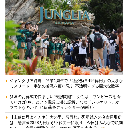
ジャングリア沖縄、開業1周年で「経済効果494億円」の大きな
ミスリード 事業の苦戦を覆い隠す“不透明すぎる巨大な数字”
猛暑のお葬式で悩ましい“喪服問題” 女性は「ワンピースを着
ていけばOK」という俗説に潜む誤解、なぜ「ジャケット」が
マストなのか？《1級葬祭ディレクターが解説》
【土俵に埋まるカネ】大の里、豊昇龍が黒星続きの名古屋場所
は「懸賞金2826万円」が下位力士に渡り「今日はみんなで焼肉
だ！」 金星4個配給で協会は年96万円の支出増に