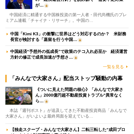
が…
中国経済に精通する中国株投資の第一人者・田代尚機氏のプレ
ミアム連載「チャイナ・リサーチ」。中国の…
中国「Kimi K3」の衝撃に世界はどう対応するのか？ 米財務
長官が検討する「蒸留を行う中国…
中国経済“予想外の低成長”で政策のテコ入れ必至か 経済運営
方針の修正で成長加速が予想さ…
一覧を見る
「みんなで大家さん」配当ストップ騒動の内幕
《ついに見えた問題の核心》「みんなで大家さ
ん」2000億円超不動産投資トラブル“異常なく
ら…
本誌『週刊ポスト』が追及してきた不動産投資商品「みんなで
大家さん」がいよいよ最終局面を迎えている…
【独走スクープ・みんなで大家さん】二転三転した“成田プロ