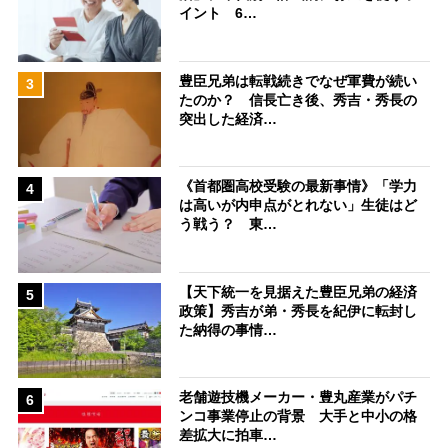
イント 6…
豊臣兄弟は転戦続きでなぜ軍費が続い
3
たのか？ 信長亡き後、秀吉・秀長の
突出した経済…
《首都圏高校受験の最新事情》「学力
4
は高いが内申点がとれない」生徒はど
う戦う？ 東…
【天下統一を見据えた豊臣兄弟の経済
5
政策】秀吉が弟・秀長を紀伊に転封し
た納得の事情…
老舗遊技機メーカー・豊丸産業がパチ
6
ンコ事業停止の背景 大手と中小の格
差拡大に拍車…