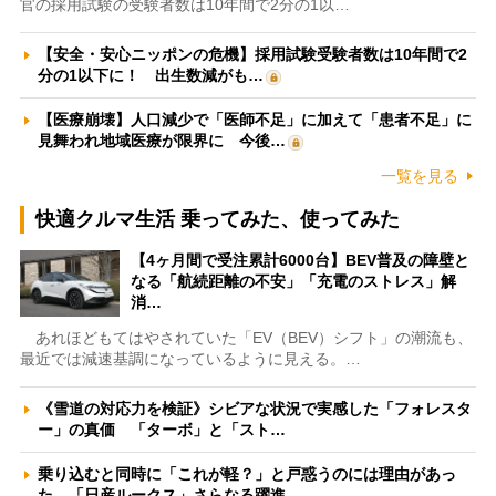
官の採用試験の受験者数は10年間で2分の1以…
【安全・安心ニッポンの危機】採用試験受験者数は10年間で2
分の1以下に！ 出生数減がも…
【医療崩壊】人口減少で「医師不足」に加えて「患者不足」に
見舞われ地域医療が限界に 今後…
一覧を見る
快適クルマ生活 乗ってみた、使ってみた
【4ヶ月間で受注累計6000台】BEV普及の障壁と
なる「航続距離の不安」「充電のストレス」解
消…
あれほどもてはやされていた「EV（BEV）シフト」の潮流も、
最近では減速基調になっているように見える。…
《雪道の対応力を検証》シビアな状況で実感した「フォレスタ
ー」の真価 「ターボ」と「スト…
乗り込むと同時に「これが軽？」と戸惑うのには理由があっ
た 「日産ルークス」さらなる躍進…