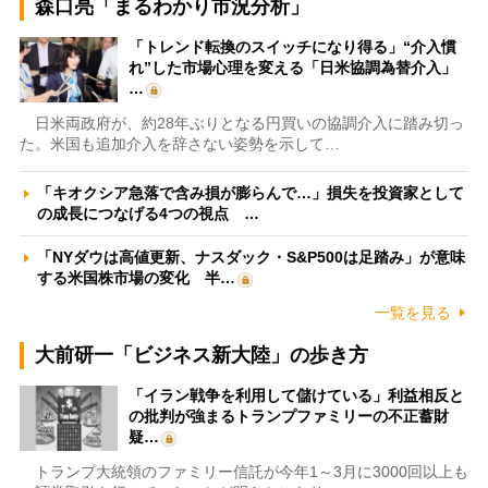
森口亮「まるわかり市況分析」
「トレンド転換のスイッチになり得る」“介入慣
れ”した市場心理を変える「日米協調為替介入」
…
日米両政府が、約28年ぶりとなる円買いの協調介入に踏み切っ
た。米国も追加介入を辞さない姿勢を示して…
「キオクシア急落で含み損が膨らんで…」損失を投資家として
の成長につなげる4つの視点 …
「NYダウは高値更新、ナスダック・S&P500は足踏み」が意味
する米国株市場の変化 半…
一覧を見る
大前研一「ビジネス新大陸」の歩き方
「イラン戦争を利用して儲けている」利益相反と
の批判が強まるトランプファミリーの不正蓄財
疑…
トランプ大統領のファミリー信託が今年1～3月に3000回以上も