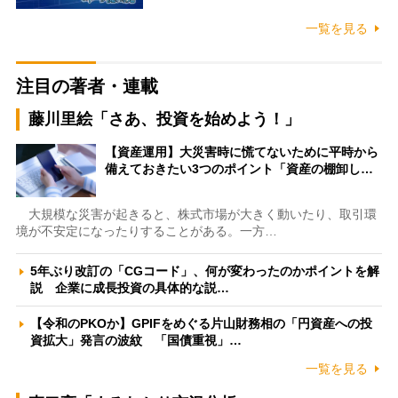
一覧を見る
注目の著者・連載
藤川里絵「さあ、投資を始めよう！」
【資産運用】大災害時に慌てないために平時から
備えておきたい3つのポイント「資産の棚卸し…
大規模な災害が起きると、株式市場が大きく動いたり、取引環
境が不安定になったりすることがある。一方…
5年ぶり改訂の「CGコード」、何が変わったのかポイントを解
説 企業に成長投資の具体的な説…
【令和のPKOか】GPIFをめぐる片山財務相の「円資産への投
資拡大」発言の波紋 「国債重視」…
一覧を見る