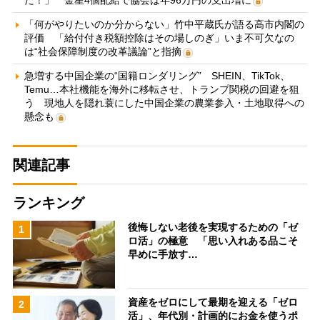
「何がやりたいのか分からない」竹中平蔵氏が語る高市内閣の
評価 「給付付き税額控除はその場しのぎ」いま不可欠なの
は“社会保障制度の改革議論”と指摘
急増する中国企業の“国籍ロンダリング” SHEIN、TikTok、
Temu…本社機能を海外に移転させ、トランプ関税の回避を狙
う 現地人を隠れ蓑にした中国企業の農業参入・土地取得への
懸念も
関連記事
ランキング
後悔しない老後を実現するための「ゼ
1
ロ活」の極意 「思い入れある品こそ
早めに手放す…
資産をゼロにして最期を迎える「ゼロ
2
活」、年代別・計画的にお金を使うポ