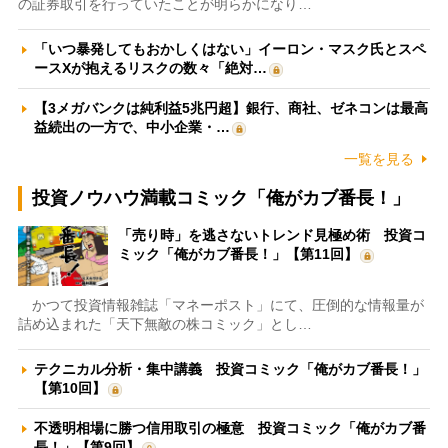
の証券取引を行っていたことが明らかになり…
「いつ暴発してもおかしくはない」イーロン・マスク氏とスペ
ースXが抱えるリスクの数々「絶対…
【3メガバンクは純利益5兆円超】銀行、商社、ゼネコンは最高
益続出の一方で、中小企業・…
一覧を見る
投資ノウハウ満載コミック「俺がカブ番長！」
「売り時」を逃さないトレンド見極め術 投資コ
ミック「俺がカブ番長！」【第11回】
かつて投資情報雑誌「マネーポスト」にて、圧倒的な情報量が
詰め込まれた「天下無敵の株コミック」とし…
テクニカル分析・集中講義 投資コミック「俺がカブ番長！」
【第10回】
不透明相場に勝つ信用取引の極意 投資コミック「俺がカブ番
長！」【第9回】