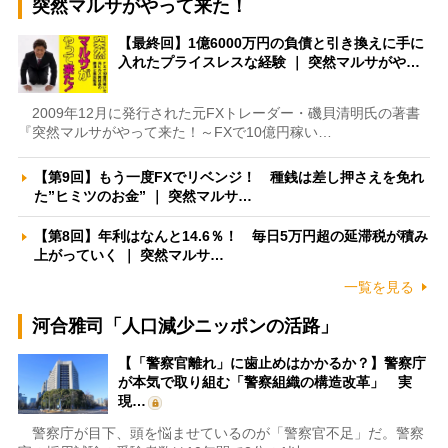
突然マルサがやって来た！
【最終回】1億6000万円の負債と引き換えに手に
入れたプライスレスな経験 ｜ 突然マルサがや…
2009年12月に発行された元FXトレーダー・磯貝清明氏の著書
『突然マルサがやって来た！～FXで10億円稼い…
【第9回】もう一度FXでリベンジ！ 種銭は差し押さえを免れ
た”ヒミツのお金” ｜ 突然マルサ…
【第8回】年利はなんと14.6％！ 毎日5万円超の延滞税が積み
上がっていく ｜ 突然マルサ…
一覧を見る
河合雅司「人口減少ニッポンの活路」
【「警察官離れ」に歯止めはかかるか？】警察庁
が本気で取り組む「警察組織の構造改革」 実
現…
警察庁が目下、頭を悩ませているのが「警察官不足」だ。警察