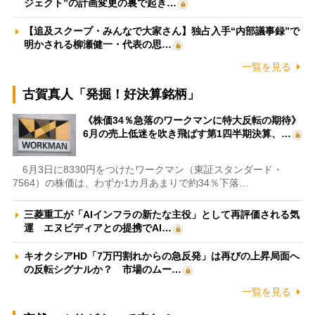
ジェクト”の計画変更の裏で起き…
【追及スクープ・みんなで大家さん】独占入手“内部議事録”で
明かされる柳瀬健一・代表の思…
一覧を見る
古賀真人「発掘！好決算銘柄」
《株価34％急落のワークマンに特大反転の期待》
6月の売上低迷を吹き飛ばす第1四半期決算、…
6月3日に8330円をつけたワークマン（東証スタンダード・
7564）の株価は、わずか1カ月あまりで約34％下落…
三菱重工が「AIインフラの新たな主役」として再評価される気
運 エヌビディアとの提携でAI…
キオクシアHD「7万円割れからの急反発」は再びの上昇局面へ
の反転シグナルか？ 市場のムー…
一覧を見る