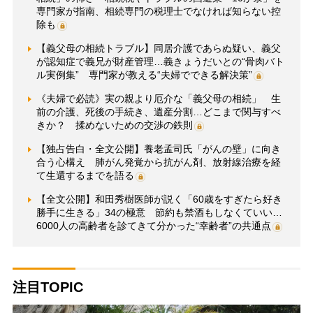
専門家が指南、相続専門の税理士でなければ知らない控
除も
【義父母の相続トラブル】同居介護であらぬ疑い、義父
が認知症で義兄が財産管理…義きょうだいとの“骨肉バト
ル実例集” 専門家が教える“夫婦でできる解決策”
《夫婦で必読》実の親より厄介な「義父母の相続」 生
前の介護、死後の手続き、遺産分割…どこまで関与すべ
きか？ 揉めないための交渉の鉄則
【独占告白・全文公開】養老孟司氏「がんの壁」に向き
合う心構え 肺がん発覚から抗がん剤、放射線治療を経
て生還するまでを語る
【全文公開】和田秀樹医師が説く「60歳をすぎたら好き
勝手に生きる」34の極意 節約も禁酒もしなくていい…
6000人の高齢者を診てきて分かった“幸齢者”の共通点
注目TOPIC