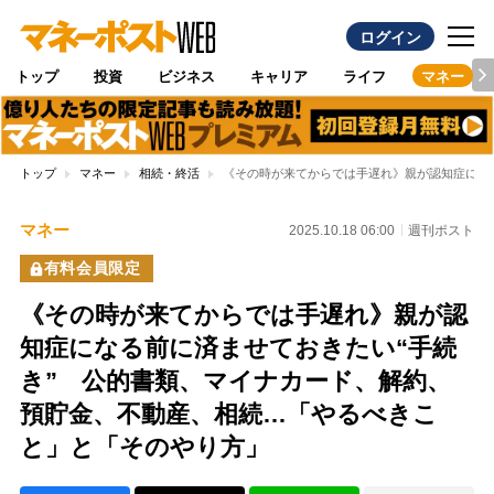
ログイン
トップ
投資
ビジネス
キャリア
ライフ
マネー
トップ
マネー
相続・終活
《その時が来てからでは手遅れ》親が認知症にな
マネー
2025.10.18 06:00
週刊ポスト
有料会員限定
《その時が来てからでは手遅れ》親が認
知症になる前に済ませておきたい“手続
き” 公的書類、マイナカード、解約、
預貯金、不動産、相続…「やるべきこ
と」と「そのやり方」