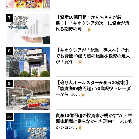
【資産10億円超・かんちさんが厳
7
選！】「キオクシアの次」に資金が流
れる期待の高…
【キオクシアが「配当」導入へ】それ
8
でも資産10億円超の配当株投資の達人
が「買う…
【億り人オールスターが狙う20銘柄】
9
「総資産69億円超」90歳現役トレーダ
ーから“10…
資産10億円超の投資家が明かす“AI・半
10
導体相場に乗らなかった理由” フルポ
ジション…