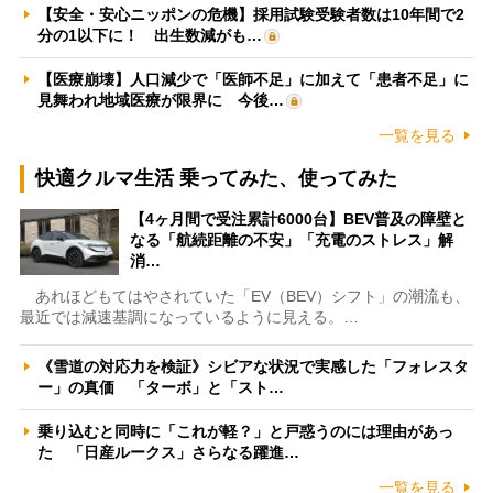
【安全・安心ニッポンの危機】採用試験受験者数は10年間で2
分の1以下に！ 出生数減がも…
【医療崩壊】人口減少で「医師不足」に加えて「患者不足」に
見舞われ地域医療が限界に 今後…
一覧を見る
快適クルマ生活 乗ってみた、使ってみた
【4ヶ月間で受注累計6000台】BEV普及の障壁と
なる「航続距離の不安」「充電のストレス」解
消…
あれほどもてはやされていた「EV（BEV）シフト」の潮流も、
最近では減速基調になっているように見える。…
《雪道の対応力を検証》シビアな状況で実感した「フォレスタ
ー」の真価 「ターボ」と「スト…
乗り込むと同時に「これが軽？」と戸惑うのには理由があっ
た 「日産ルークス」さらなる躍進…
一覧を見る