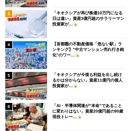
「キオクシアが再び株価10万円になる
3
日は遠い」資産3億円超のサラリーマン
投資家が…
【首都圏の不動産価格「危ない駅」ラ
4
ンキング】“中古マンション売れ行き鈍
化”のワー…
「キオクシアが今後も利益を出し続け
5
るかは分からない」資産11億円の個人
投資家が…
「AI・半導体関連が“本命”であること
6
に変わりはない」資産20億円超の90歳
現役トレー…