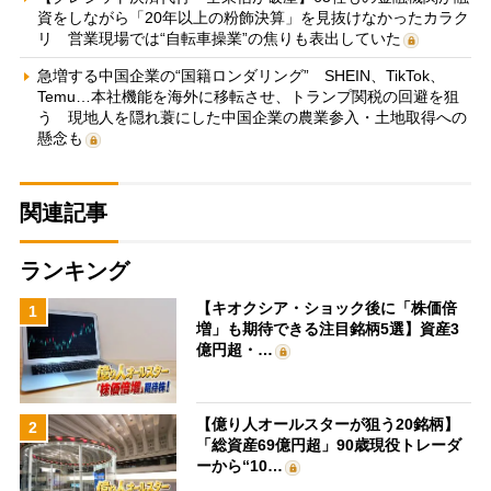
資をしながら「20年以上の粉飾決算」を見抜けなかったカラク
リ 営業現場では“自転車操業”の焦りも表出していた
急増する中国企業の“国籍ロンダリング” SHEIN、TikTok、
Temu…本社機能を海外に移転させ、トランプ関税の回避を狙
う 現地人を隠れ蓑にした中国企業の農業参入・土地取得への
懸念も
関連記事
ランキング
【キオクシア・ショック後に「株価倍
1
増」も期待できる注目銘柄5選】資産3
億円超・…
【億り人オールスターが狙う20銘柄】
2
「総資産69億円超」90歳現役トレーダ
ーから“10…