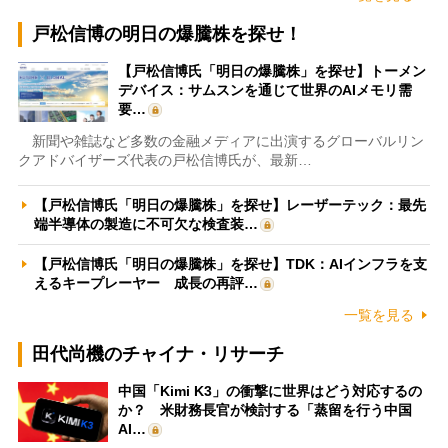
戸松信博の明日の爆騰株を探せ！
【戸松信博氏「明日の爆騰株」を探せ】トーメン
デバイス：サムスンを通じて世界のAIメモリ需
要…
新聞や雑誌など多数の金融メディアに出演するグローバルリン
クアドバイザーズ代表の戸松信博氏が、最新…
【戸松信博氏「明日の爆騰株」を探せ】レーザーテック：最先
端半導体の製造に不可欠な検査装…
【戸松信博氏「明日の爆騰株」を探せ】TDK：AIインフラを支
えるキープレーヤー 成長の再評…
一覧を見る
田代尚機のチャイナ・リサーチ
中国「Kimi K3」の衝撃に世界はどう対応するの
か？ 米財務長官が検討する「蒸留を行う中国
AI…