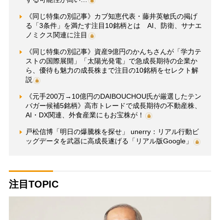
《同じ特集の別記事》カブ知恵代表・藤井英敏氏の掲げ
る「3条件」を満たす注目10銘柄とは AI、防衛、サナエ
ノミクス関連に注目
《同じ特集の別記事》資産9億円のかんちさんが「学力テ
ストの国際展開」「太陽光発電」で急成長期待の企業か
ら、優待も魅力の成長株まで注目の10銘柄をセレクト解
説
《元手200万→10億円のDAIBOUCHOU氏が厳選したテン
バガー候補5銘柄》高市トレードで成長期待の不動産株、
AI・DX関連、外食産業にもお宝株が！
戸松信博「明日の爆騰株を探せ」 unerry：リアル行動ビ
ッグデータを武器に高成長遂げる「リアル版Google」
注目TOPIC