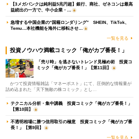
【3メガバンクは純利益5兆円超】銀行、商社、ゼネコンは最高
益続出の一方で、中小企業・…
急増する中国企業の“国籍ロンダリング” SHEIN、TikTok、
Temu…本社機能を海外に移転させ…
一覧を見る
投資ノウハウ満載コミック「俺がカブ番長！」
「売り時」を逃さないトレンド見極め術 投資コ
ミック「俺がカブ番長！」【第11回】
かつて投資情報雑誌「マネーポスト」にて、圧倒的な情報量が
詰め込まれた「天下無敵の株コミック」とし…
テクニカル分析・集中講義 投資コミック「俺がカブ番長！」
【第10回】
不透明相場に勝つ信用取引の極意 投資コミック「俺がカブ番
長！」【第9回】
一覧を見る