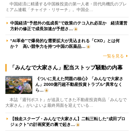
中国経済に精通する中国株投資の第一人者・田代尚機氏のプレ
ミアム連載「チャイナ・リサーチ」。中国企…
中国経済“予想外の低成長”で政策のテコ入れ必至か 経済運営
方針の修正で成長加速が予想さ…
“AI革命”で爆発的な需要拡大が見込まれる「CXO」とは何
か？ 高い競争力を持つ中国の医薬品…
一覧を見る
「みんなで大家さん」配当ストップ騒動の内幕
《ついに見えた問題の核心》「みんなで大家さ
ん」2000億円超不動産投資トラブル“異常なく
ら…
本誌『週刊ポスト』が追及してきた不動産投資商品「みんなで
大家さん」がいよいよ最終局面を迎えている…
【独走スクープ・みんなで大家さん】二転三転した“成田プロ
ジェクト”の計画変更の裏で起き…