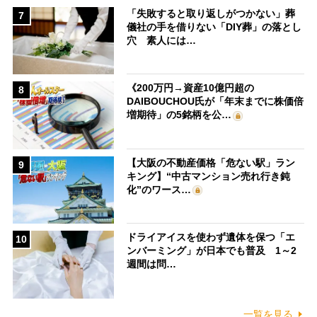
「失敗すると取り返しがつかない」葬
7
儀社の手を借りない「DIY葬」の落とし
穴 素人には…
《200万円→資産10億円超の
8
DAIBOUCHOU氏が「年末までに株価倍
増期待」の5銘柄を公…
【大阪の不動産価格「危ない駅」ラン
9
キング】“中古マンション売れ行き鈍
化”のワース…
ドライアイスを使わず遺体を保つ「エ
10
ンバーミング」が日本でも普及 1～2
週間は問…
一覧を見る