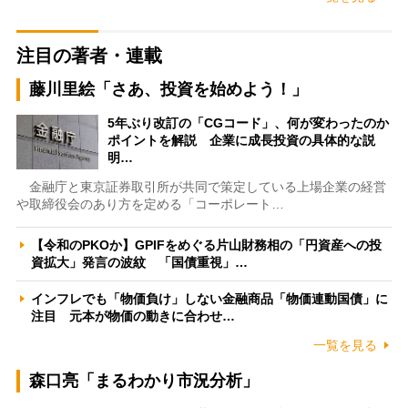
注目の著者・連載
藤川里絵「さあ、投資を始めよう！」
5年ぶり改訂の「CGコード」、何が変わったのか
ポイントを解説 企業に成長投資の具体的な説
明…
金融庁と東京証券取引所が共同で策定している上場企業の経営
や取締役会のあり方を定める「コーポレート…
【令和のPKOか】GPIFをめぐる片山財務相の「円資産への投
資拡大」発言の波紋 「国債重視」…
インフレでも「物価負け」しない金融商品「物価連動国債」に
注目 元本が物価の動きに合わせ…
一覧を見る
森口亮「まるわかり市況分析」