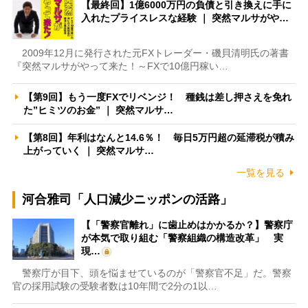
【最終回】1億6000万円の負債と引き換えに手に
入れたプライスレスな経験 ｜ 突然マルサがや…
2009年12月に発行された元FXトレーダー・磯貝清明氏の著書
『突然マルサがやって来た！～FXで10億円稼い…
【第9回】もう一度FXでリベンジ！ 種銭は差し押さえを免れ
た”ヒミツのお金” ｜ 突然マルサ…
【第8回】年利はなんと14.6％！ 毎日5万円超の延滞税が積み
上がっていく ｜ 突然マルサ…
一覧を見る
河合雅司「人口減少ニッポンの活路」
【「警察官離れ」に歯止めはかかるか？】警察庁
が本気で取り組む「警察組織の構造改革」 実
現…
警察庁が目下、頭を悩ませているのが「警察官不足」だ。警察
官の採用試験の受験者数は10年間で2分の1以…