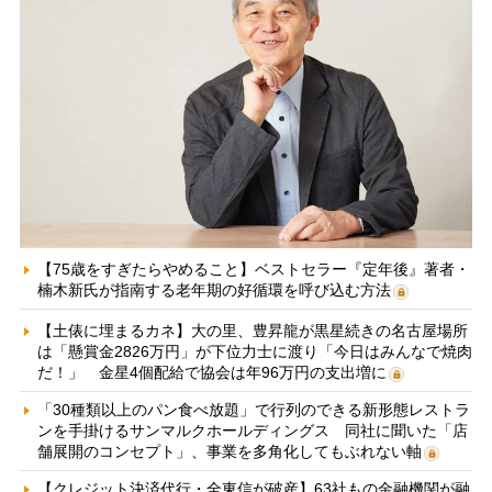
【75歳をすぎたらやめること】ベストセラー『定年後』著者・
楠木新氏が指南する老年期の好循環を呼び込む方法
【土俵に埋まるカネ】大の里、豊昇龍が黒星続きの名古屋場所
は「懸賞金2826万円」が下位力士に渡り「今日はみんなで焼肉
だ！」 金星4個配給で協会は年96万円の支出増に
「30種類以上のパン食べ放題」で行列のできる新形態レストラ
ンを手掛けるサンマルクホールディングス 同社に聞いた「店
舗展開のコンセプト」、事業を多角化してもぶれない軸
【クレジット決済代行・全東信が破産】63社もの金融機関が融