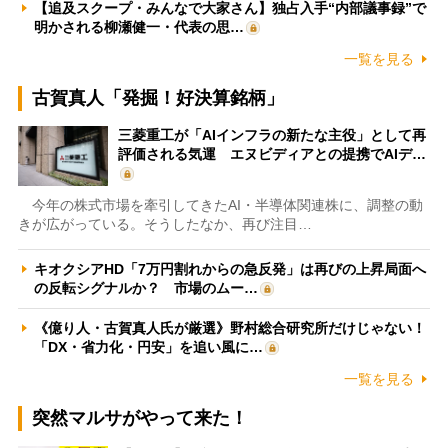
【追及スクープ・みんなで大家さん】独占入手“内部議事録”で
明かされる柳瀬健一・代表の思…
一覧を見る
古賀真人「発掘！好決算銘柄」
三菱重工が「AIインフラの新たな主役」として再
評価される気運 エヌビディアとの提携でAIデ…
今年の株式市場を牽引してきたAI・半導体関連株に、調整の動
きが広がっている。そうしたなか、再び注目…
キオクシアHD「7万円割れからの急反発」は再びの上昇局面へ
の反転シグナルか？ 市場のムー…
《億り人・古賀真人氏が厳選》野村総合研究所だけじゃない！
「DX・省力化・円安」を追い風に…
一覧を見る
突然マルサがやって来た！