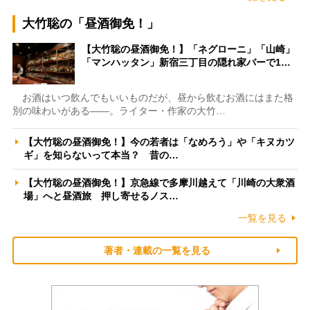
大竹聡の「昼酒御免！」
【大竹聡の昼酒御免！】「ネグローニ」「山崎」
「マンハッタン」新宿三丁目の隠れ家バーで1…
お酒はいつ飲んでもいいものだが、昼から飲むお酒にはまた格
別の味わいがある――。ライター・作家の大竹…
【大竹聡の昼酒御免！】今の若者は「なめろう」や「キヌカツ
ギ」を知らないって本当？ 昔の…
【大竹聡の昼酒御免！】京急線で多摩川越えて「川崎の大衆酒
場」へと昼酒旅 押し寄せるノス…
一覧を見る
著者・連載の一覧を見る