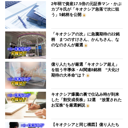
2年弱で資産17.5倍の元証券マン・かぶ
カブキ氏が「キオクシア急落で次に狙
う」5銘柄を公開
「キオクシアの次」に急騰期待の22銘
柄 まつのすけさん、かんちさん、な
のなのさんが厳選
億り人たちが厳選「キオクシア超え」
を狙う半導体・AI関連8銘柄 “大化け
期待の大本命”は？
キオクシア爆騰の裏で仕込み時が到来
した「割安成長株」12選 “放置された
お宝株”を厳選解説
【キオクシアと同じ構図】億り人たち