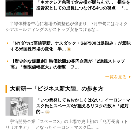
「キオクシア急落で含み損が膨らんで…」損失を
投資家としての成長につなげる4つの視点 「…
半導体株を中心に相場の調整色が強まり、7月中旬にはキオク
シアホールディングスがストップ安をつけるな…
「NYダウは高値更新、ナスダック・S&P500は足踏み」が意味
する米国株市場の変化 半…
【歴史的な爆騰劇】時価総額10兆円企業が「2連続ストップ
高」「制限値幅拡大」の衝撃 フ…
一覧を見る
大前研一「ビジネス新大陸」の歩き方
「いつ暴発してもおかしくはない」イーロン・マ
スク氏とスペースXが抱えるリスクの数々「絶対
的…
宇宙開発企業「スペースX」の上場で史上初の「兆万長者（ト
リリオネア）」となったイーロン・マスク氏。…