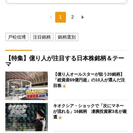
1
2
戸松信博
注目銘柄
銘柄選別
【特集】億り人が注目する日本株銘柄＆テー
マ
【億り人オールスターが狙う20銘柄】
「総資産69億円超」の10人が選んだ注
目株
キオクシア・ショックで「次にマネー
が流れる」16銘柄 凄腕投資家3名が厳
選