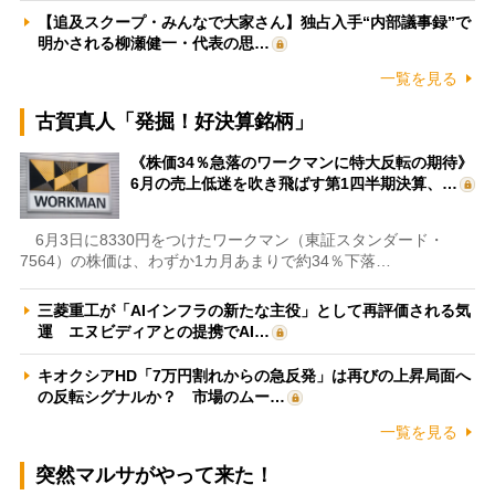
【追及スクープ・みんなで大家さん】独占入手“内部議事録”で
明かされる柳瀬健一・代表の思…
一覧を見る
古賀真人「発掘！好決算銘柄」
《株価34％急落のワークマンに特大反転の期待》
6月の売上低迷を吹き飛ばす第1四半期決算、…
6月3日に8330円をつけたワークマン（東証スタンダード・
7564）の株価は、わずか1カ月あまりで約34％下落…
三菱重工が「AIインフラの新たな主役」として再評価される気
運 エヌビディアとの提携でAI…
キオクシアHD「7万円割れからの急反発」は再びの上昇局面へ
の反転シグナルか？ 市場のムー…
一覧を見る
突然マルサがやって来た！