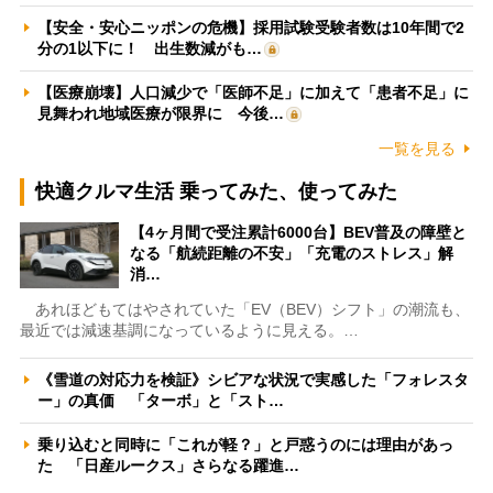
【安全・安心ニッポンの危機】採用試験受験者数は10年間で2
分の1以下に！ 出生数減がも…
【医療崩壊】人口減少で「医師不足」に加えて「患者不足」に
見舞われ地域医療が限界に 今後…
一覧を見る
快適クルマ生活 乗ってみた、使ってみた
【4ヶ月間で受注累計6000台】BEV普及の障壁と
なる「航続距離の不安」「充電のストレス」解
消…
あれほどもてはやされていた「EV（BEV）シフト」の潮流も、
最近では減速基調になっているように見える。…
《雪道の対応力を検証》シビアな状況で実感した「フォレスタ
ー」の真価 「ターボ」と「スト…
乗り込むと同時に「これが軽？」と戸惑うのには理由があっ
た 「日産ルークス」さらなる躍進…