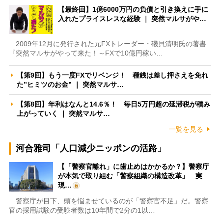
【最終回】1億6000万円の負債と引き換えに手に
入れたプライスレスな経験 ｜ 突然マルサがや…
2009年12月に発行された元FXトレーダー・磯貝清明氏の著書
『突然マルサがやって来た！～FXで10億円稼い…
【第9回】もう一度FXでリベンジ！ 種銭は差し押さえを免れ
た”ヒミツのお金” ｜ 突然マルサ…
【第8回】年利はなんと14.6％！ 毎日5万円超の延滞税が積み
上がっていく ｜ 突然マルサ…
一覧を見る
河合雅司「人口減少ニッポンの活路」
【「警察官離れ」に歯止めはかかるか？】警察庁
が本気で取り組む「警察組織の構造改革」 実
現…
警察庁が目下、頭を悩ませているのが「警察官不足」だ。警察
官の採用試験の受験者数は10年間で2分の1以…