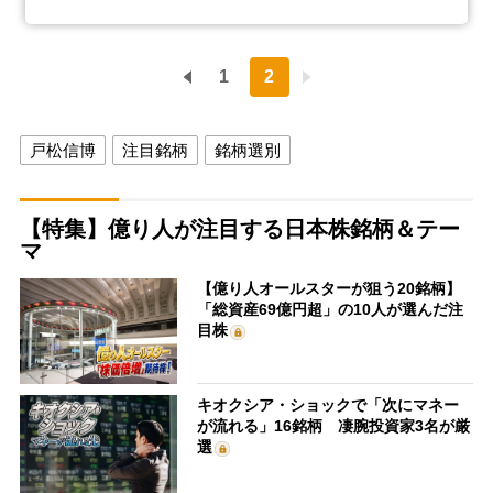
1
2
戸松信博
注目銘柄
銘柄選別
【特集】億り人が注目する日本株銘柄＆テー
マ
【億り人オールスターが狙う20銘柄】
「総資産69億円超」の10人が選んだ注
目株
キオクシア・ショックで「次にマネー
が流れる」16銘柄 凄腕投資家3名が厳
選