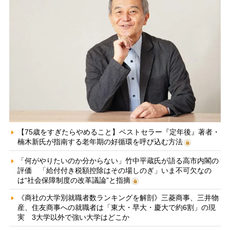
【75歳をすぎたらやめること】ベストセラー『定年後』著者・
楠木新氏が指南する老年期の好循環を呼び込む方法
「何がやりたいのか分からない」竹中平蔵氏が語る高市内閣の
評価 「給付付き税額控除はその場しのぎ」いま不可欠なの
は“社会保障制度の改革議論”と指摘
《商社の大学別就職者数ランキングを解剖》三菱商事、三井物
産、住友商事への就職者は「東大・早大・慶大で約6割」の現
実 3大学以外で強い大学はどこか