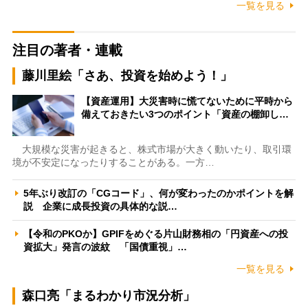
一覧を見る
注目の著者・連載
藤川里絵「さあ、投資を始めよう！」
【資産運用】大災害時に慌てないために平時から
備えておきたい3つのポイント「資産の棚卸し…
大規模な災害が起きると、株式市場が大きく動いたり、取引環
境が不安定になったりすることがある。一方…
5年ぶり改訂の「CGコード」、何が変わったのかポイントを解
説 企業に成長投資の具体的な説…
【令和のPKOか】GPIFをめぐる片山財務相の「円資産への投
資拡大」発言の波紋 「国債重視」…
一覧を見る
森口亮「まるわかり市況分析」