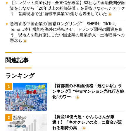
【クレジット決済代行・全東信が破産】63社もの金融機関が融
資をしながら「20年以上の粉飾決算」を見抜けなかったカラク
リ 営業現場では“自転車操業”の焦りも表出していた
急増する中国企業の“国籍ロンダリング” SHEIN、TikTok、
Temu…本社機能を海外に移転させ、トランプ関税の回避を狙
う 現地人を隠れ蓑にした中国企業の農業参入・土地取得への
懸念も
関連記事
ランキング
【首都圏の不動産価格「危ない駅」ラ
1
ンキング】“中古マンション売れ行き鈍
化”のワー…
【資産10億円超・かんちさんが厳
2
選！】「キオクシアの次」に資金が流
れる期待の高…