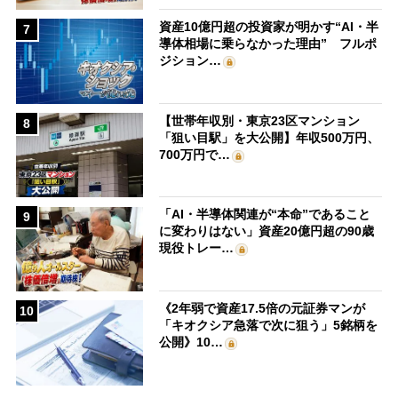
資産10億円超の投資家が明かす“AI・半
7
導体相場に乗らなかった理由” フルポ
ジション…
【世帯年収別・東京23区マンション
8
「狙い目駅」を大公開】年収500万円、
700万円で…
「AI・半導体関連が“本命”であること
9
に変わりはない」資産20億円超の90歳
現役トレー…
《2年弱で資産17.5倍の元証券マンが
10
「キオクシア急落で次に狙う」5銘柄を
公開》10…