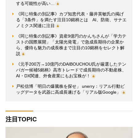
する可能性が高い…
《同じ特集の別記事》カブ知恵代表・藤井英敏氏の掲げ
る「3条件」を満たす注目10銘柄とは AI、防衛、サナエ
ノミクス関連に注目
《同じ特集の別記事》資産9億円のかんちさんが「学力テ
ストの国際展開」「太陽光発電」で急成長期待の企業か
ら、優待も魅力の成長株まで注目の10銘柄をセレクト解
説
《元手200万→10億円のDAIBOUCHOU氏が厳選したテン
バガー候補5銘柄》高市トレードで成長期待の不動産株、
AI・DX関連、外食産業にもお宝株が！
戸松信博「明日の爆騰株を探せ」 unerry：リアル行動ビ
ッグデータを武器に高成長遂げる「リアル版Google」
注目TOPIC