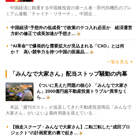
中国経済に精通する中国株投資の第一人者・田代尚機氏のプレ
ミアム連載「チャイナ・リサーチ」。中国企…
中国経済“予想外の低成長”で政策のテコ入れ必至か 経済運営
方針の修正で成長加速が予想さ…
“AI革命”で爆発的な需要拡大が見込まれる「CXO」とは何
か？ 高い競争力を持つ中国の医薬品…
一覧を見る
「みんなで大家さん」配当ストップ騒動の内幕
《ついに見えた問題の核心》「みんなで大家さ
ん」2000億円超不動産投資トラブル“異常なく
ら…
本誌『週刊ポスト』が追及してきた不動産投資商品「みんなで
大家さん」がいよいよ最終局面を迎えている…
【独走スクープ・みんなで大家さん】二転三転した“成田プロ
ジェクト”の計画変更の裏で起き…