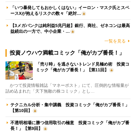
「いつ暴発してもおかしくはない」イーロン・マスク氏とスペ
ースXが抱えるリスクの数々「絶対…
【3メガバンクは純利益5兆円超】銀行、商社、ゼネコンは最高
益続出の一方で、中小企業・…
一覧を見る
投資ノウハウ満載コミック「俺がカブ番長！」
「売り時」を逃さないトレンド見極め術 投資コ
ミック「俺がカブ番長！」【第11回】
かつて投資情報雑誌「マネーポスト」にて、圧倒的な情報量が
詰め込まれた「天下無敵の株コミック」とし…
テクニカル分析・集中講義 投資コミック「俺がカブ番長！」
【第10回】
不透明相場に勝つ信用取引の極意 投資コミック「俺がカブ番
長！」【第9回】