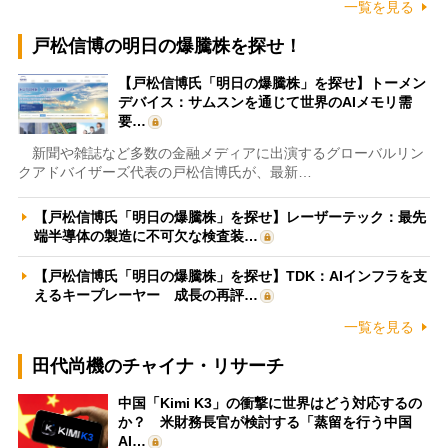
一覧を見る
戸松信博の明日の爆騰株を探せ！
【戸松信博氏「明日の爆騰株」を探せ】トーメン
デバイス：サムスンを通じて世界のAIメモリ需
要…
新聞や雑誌など多数の金融メディアに出演するグローバルリン
クアドバイザーズ代表の戸松信博氏が、最新…
【戸松信博氏「明日の爆騰株」を探せ】レーザーテック：最先
端半導体の製造に不可欠な検査装…
【戸松信博氏「明日の爆騰株」を探せ】TDK：AIインフラを支
えるキープレーヤー 成長の再評…
一覧を見る
田代尚機のチャイナ・リサーチ
中国「Kimi K3」の衝撃に世界はどう対応するの
か？ 米財務長官が検討する「蒸留を行う中国
AI…