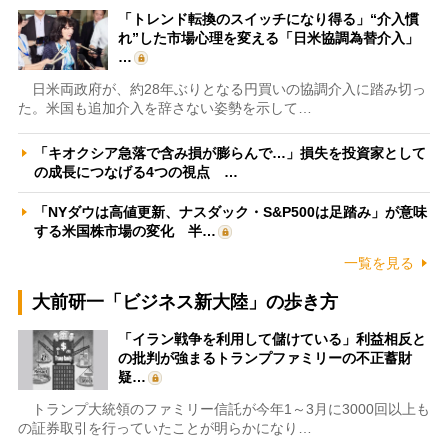
「トレンド転換のスイッチになり得る」“介入慣
れ”した市場心理を変える「日米協調為替介入」
…
日米両政府が、約28年ぶりとなる円買いの協調介入に踏み切っ
た。米国も追加介入を辞さない姿勢を示して…
「キオクシア急落で含み損が膨らんで…」損失を投資家として
の成長につなげる4つの視点 …
「NYダウは高値更新、ナスダック・S&P500は足踏み」が意味
する米国株市場の変化 半…
一覧を見る
大前研一「ビジネス新大陸」の歩き方
「イラン戦争を利用して儲けている」利益相反と
の批判が強まるトランプファミリーの不正蓄財
疑…
トランプ大統領のファミリー信託が今年1～3月に3000回以上も
の証券取引を行っていたことが明らかになり…