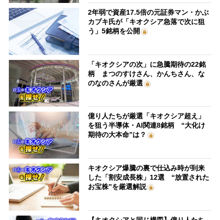
2年弱で資産17.5倍の元証券マン・かぶ
カブキ氏が「キオクシア急落で次に狙
う」5銘柄を公開
「キオクシアの次」に急騰期待の22銘
柄 まつのすけさん、かんちさん、な
のなのさんが厳選
億り人たちが厳選「キオクシア超え」
を狙う半導体・AI関連8銘柄 “大化け
期待の大本命”は？
キオクシア爆騰の裏で仕込み時が到来
した「割安成長株」12選 “放置された
お宝株”を厳選解説
【キオクシアと同じ構図】億り人たち