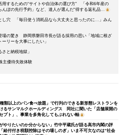
用するための“サイトや自治体の選び方” 「令和6年産の
らんぼの先行予約」など、達人が選んだ“得する返礼品…
とし穴 「毎日使う消耗品なら大丈夫と思ったのに…」みん
登場の驚き 静岡県磐田市長が語る採用の思い「地域に根ざ
トーリーを大事にしたい」
るさと納税地獄」
株主優待失敗体験
0種類以上のパン食べ放題」で行列のできる新形態レストランを
けるサンマルクホールディングス 同社に聞いた「店舗展開の
セプト」、事業を多角化してもぶれない軸
がやりたいのか分からない」竹中平蔵氏が語る高市内閣の評
「給付付き税額控除はその場しのぎ」いま不可欠なのは“社会