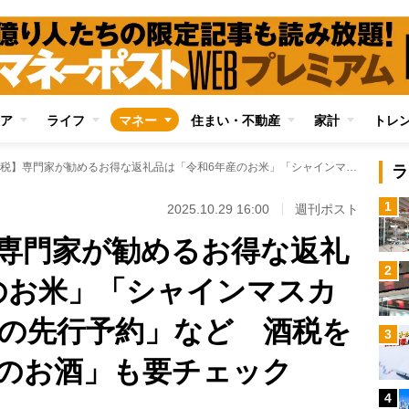
ア
ライフ
マネー
住まい・不動産
家計
トレ
【ふるさと納税】専門家が勧めるお得な返礼品は「令和6年産のお米」「シャインマスカットやさくらんぼの先行予約」など 酒税を抑えられる「沖縄のお酒」も要チェック
ラ
1
2025.10.29 16:00
週刊ポスト
専門家が勧めるお得な返礼
2
のお米」「シャインマスカ
の先行予約」など 酒税を
3
のお酒」も要チェック
4