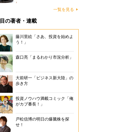
一覧を見る
目の著者・連載
藤川里絵「さあ、投資を始めよ
う！」
森口亮「まるわかり市況分析」
大前研一「ビジネス新大陸」の
歩き方
投資ノウハウ満載コミック「俺
がカブ番長！」
戸松信博の明日の爆騰株を探
せ！