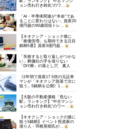
駅」ランキング】“中古マンシ
ョン売れ行き鈍化”のワ…
「AI・半導体関連が“本命”であ
ることに変わりはない」資産20
億円超の90歳現役トレ…
【キオクシア・ショック後に
「株価倍増」も期待できる注目
銘柄5選】資産3億円超…
「失敗すると取り返しがつかな
い」葬儀社の手を借りない
「DIY葬」の落とし穴 素人
に…
《2年弱で資産17.5倍の元証券
マンが「キオクシア急落で次に
狙う」5銘柄を公開》1…
【大阪の不動産価格「危ない
駅」ランキング】“中古マンシ
ョン売れ行き鈍化”のワー…
【キオクシア・ショックの後に
狙う5銘柄】イベント投資家の
億り人・羽根英樹氏が…