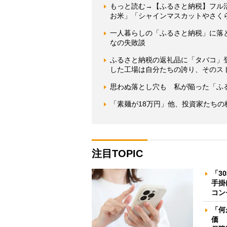
もっと読む→【ふるさと納税】フル活
お米」「シャインマスカットやさく
一人暮らしの「ふるさと納税」に落
なの失敗談
ふるさと納税の返礼品に「タバコ」
した工場は自分たちの誇り、そのス
思わぬ落とし穴も 私が陥った「ふ
「素麺が18万円」他、投資家たちの
注目TOPIC
「3
手掛
コン
「何
価 