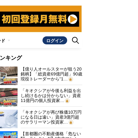
ンド
ログイン
ンキング
【億り人オールスターが狙う20
銘柄】「総資産69億円超」90歳
現役トレーダーから“1…
「キオクシアが今後も利益を出
し続けるかは分からない」資産
11億円の個人投資家…
「キオクシアが再び株価10万円
になる日は遠い」資産3億円超
のサラリーマン投資家…
【首都圏の不動産価格「危ない