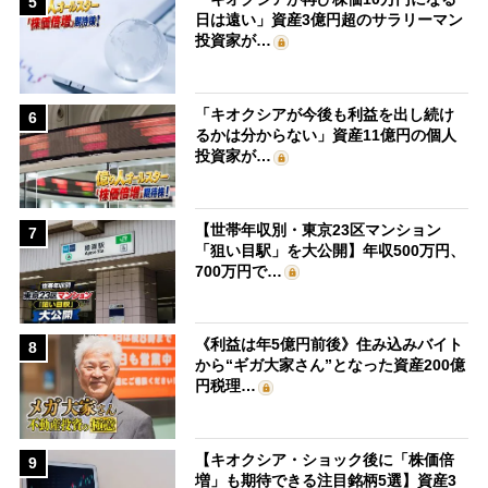
5
日は遠い」資産3億円超のサラリーマン
投資家が…
「キオクシアが今後も利益を出し続け
6
るかは分からない」資産11億円の個人
投資家が…
【世帯年収別・東京23区マンション
7
「狙い目駅」を大公開】年収500万円、
700万円で…
《利益は年5億円前後》住み込みバイト
8
から“ギガ大家さん”となった資産200億
円税理…
【キオクシア・ショック後に「株価倍
9
増」も期待できる注目銘柄5選】資産3