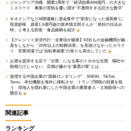
ジャングリア沖縄、開業1周年で「経済効果494億円」の大きな
ミスリード 事業の苦戦を覆い隠す“不透明すぎる巨大な数字”
キオクシアなどAI関連株に資金集中で“割安になった成長株”に
投資妙味 資産1.5億円超の坂本慎太郎さんが「絶好の仕込み
時」と考える防衛・食品銘柄を紹介
【クレジット決済代行・全東信が破産】63社もの金融機関が融
資をしながら「20年以上の粉飾決算」を見抜けなかったカラク
リ 営業現場では“自転車操業”の焦りも表出していた
お酒を提供する店で「出禁」になる客のトホホな生態 嘔吐や
粗相だけじゃない、店側が嫌がる“最悪の客”とは
急増する中国企業の“国籍ロンダリング” SHEIN、TikTok、
Temu…本社機能を海外に移転させ、トランプ関税の回避を狙
う 現地人を隠れ蓑にした中国企業の農業参入・土地取得への
懸念も
関連記事
ランキング