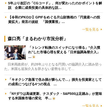
5年ぶり改訂の「CGコード」、何が変わったのかポイントを解
説 企業に成長投資の具体的な説…
【令和のPKOか】GPIFをめぐる片山財務相の「円資産への投
資拡大」発言の波紋 「国債重視」…
一覧を見る
森口亮「まるわかり市況分析」
「トレンド転換のスイッチになり得る」“介入慣
れ”した市場心理を変える「日米協調為替介入」
…
日米両政府が、約28年ぶりとなる円買いの協調介入に踏み切っ
た。米国も追加介入を辞さない姿勢を示して…
「キオクシア急落で含み損が膨らんで…」損失を投資家として
の成長につなげる4つの視点 …
「NYダウは高値更新、ナスダック・S&P500は足踏み」が意味
する米国株市場の変化 半…
一覧を見る