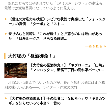
あれほどもてはやされていた「EV（BEV）シフト」の潮流も、
最近では減速基調になっているように見える。…
《雪道の対応力を検証》シビアな状況で実感した「フォレスタ
ー」の真価 「ターボ」と「スト…
乗り込むと同時に「これが軽？」と戸惑うのには理由があっ
た 「日産ルークス」さらなる躍進…
一覧を見る
大竹聡の「昼酒御免！」
【大竹聡の昼酒御免！】「ネグローニ」「山崎」
「マンハッタン」新宿三丁目の隠れ家バーで1…
お酒はいつ飲んでもいいものだが、昼から飲むお酒にはまた格
別の味わいがある――。ライター・作家の大竹…
【大竹聡の昼酒御免！】今の若者は「なめろう」や「キヌカツ
ギ」を知らないって本当？ 昔の…