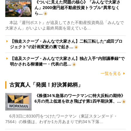
《ついに見えた問題の核心》「みんなで大家さ
ん」2000億円超不動産投資トラブル“異常なく
ら…
本誌『週刊ポスト』が追及してきた不動産投資商品「みんなで
大家さん」がいよいよ最終局面を迎えている…
【独走スクープ・みんなで大家さん】二転三転した“成田プロ
ジェクト”の計画変更の裏で起き…
【追及スクープ・みんなで大家さん】独占入手“内部議事録”で
明かされる柳瀬健一・代表の思…
一覧を見る
古賀真人「発掘！好決算銘柄」
《株価34％急落のワークマンに特大反転の期待》
6月の売上低迷を吹き飛ばす第1四半期決算、…
6月3日に8330円をつけたワークマン（東証スタンダード・
7564）の株価は、わずか1カ月あまりで約34％下落…