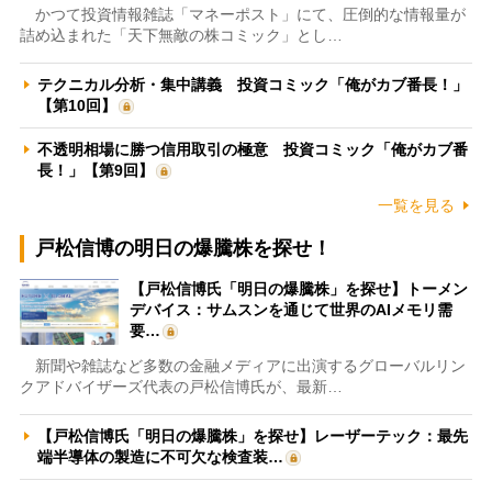
かつて投資情報雑誌「マネーポスト」にて、圧倒的な情報量が
詰め込まれた「天下無敵の株コミック」とし…
テクニカル分析・集中講義 投資コミック「俺がカブ番長！」
【第10回】
不透明相場に勝つ信用取引の極意 投資コミック「俺がカブ番
長！」【第9回】
一覧を見る
戸松信博の明日の爆騰株を探せ！
【戸松信博氏「明日の爆騰株」を探せ】トーメン
デバイス：サムスンを通じて世界のAIメモリ需
要…
新聞や雑誌など多数の金融メディアに出演するグローバルリン
クアドバイザーズ代表の戸松信博氏が、最新…
【戸松信博氏「明日の爆騰株」を探せ】レーザーテック：最先
端半導体の製造に不可欠な検査装…