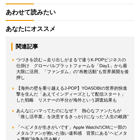
あわせて読みたい
あなたにオススメ
関連記事
つづきを読む→走り出しがまるで違うK-POPビジネスの
仕掛け グローバルプラットフォームを「Day1」から最
大限に活用、「ファンダム」の“布教活動”も世界展開を後
押し
【海外の壁を乗り越えるJ-POP】YOASOBIの世界的快進
撃を生んだ「あえてインディーズとして配信スタート」
した戦略 リスナーの半分が海外という調査結果も
あんなにハマってたのになぜ？ 熱心なファンたちが
「推し活卒業」を決意するきっかけになった“人生の岐路”
「ヘビメタが生きがいです」Apple WatchのCMに一部の
メタルファンが抱いた強い違和感 背景にある“ヘビメタ
＝蔑称”論争を読み解く