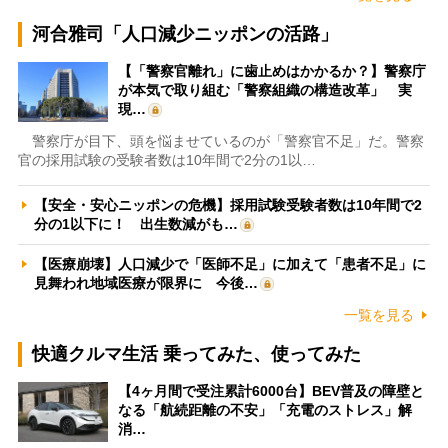
河合雅司「人口減少ニッポンの活路」
【「警察官離れ」に歯止めはかかるか？】警察庁
が本気で取り組む「警察組織の構造改革」 実
現…
警察庁が目下、頭を悩ませているのが「警察官不足」だ。警察
官の採用試験の受験者数は10年間で2分の1以…
【安全・安心ニッポンの危機】採用試験受験者数は10年間で2
分の1以下に！ 出生数減がも…
【医療崩壊】人口減少で「医師不足」に加えて「患者不足」に
見舞われ地域医療が限界に 今後…
一覧を見る
快適クルマ生活 乗ってみた、使ってみた
【4ヶ月間で受注累計6000台】BEV普及の障壁と
なる「航続距離の不安」「充電のストレス」解
消…