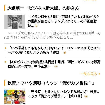
大前研一「ビジネス新大陸」の歩き方
「イラン戦争を利用して儲けている」利益相反と
の批判が強まるトランプファミリーの不正蓄財
疑…
トランプ大統領のファミリー信託が今年1～3月に3000回以上も
の証券取引を行っていたことが明らかになり…
「いつ暴発してもおかしくはない」イーロン・マスク氏とスペ
ースXが抱えるリスクの数々「絶対…
【3メガバンクは純利益5兆円超】銀行、商社、ゼネコンは最高
益続出の一方で、中小企業・…
一覧を見る
投資ノウハウ満載コミック「俺がカブ番長！」
「売り時」を逃さないトレンド見極め術 投資コ
ミック「俺がカブ番長！」【第11回】