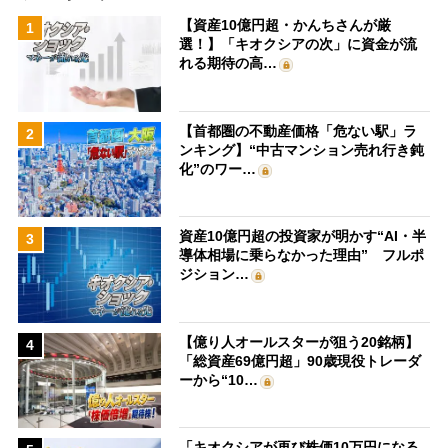
【資産10億円超・かんちさんが厳
1
選！】「キオクシアの次」に資金が流
れる期待の高…
【首都圏の不動産価格「危ない駅」ラ
2
ンキング】“中古マンション売れ行き鈍
化”のワー…
資産10億円超の投資家が明かす“AI・半
3
導体相場に乗らなかった理由” フルポ
ジション…
【億り人オールスターが狙う20銘柄】
4
「総資産69億円超」90歳現役トレーダ
ーから“10…
「キオクシアが再び株価10万円になる