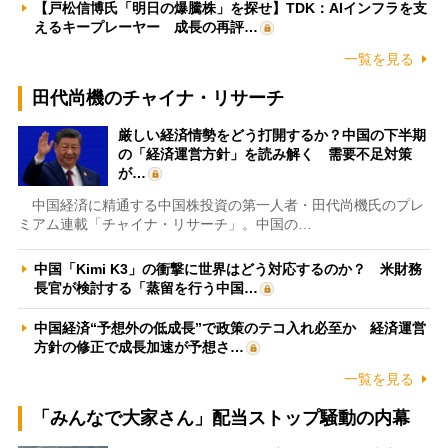
【戸松信博氏「明日の爆騰株」を探せ】TDK：AIインフラを支
えるキープレーヤー 成長の再評…
一覧を見る
田代尚機のチャイナ・リサーチ
厳しい経済情勢をどう打開するか？中国の下半期
の「経済運営方針」を読み解く 需要不足対策
が…
中国経済に精通する中国株投資の第一人者・田代尚機氏のプレ
ミアム連載「チャイナ・リサーチ」。中国の…
中国「Kimi K3」の衝撃に世界はどう対応するのか？ 米財務
長官が検討する「蒸留を行う中国…
中国経済“予想外の低成長”で政策のテコ入れ必至か 経済運営
方針の修正で成長加速が予想さ…
一覧を見る
「みんなで大家さん」配当ストップ騒動の内幕