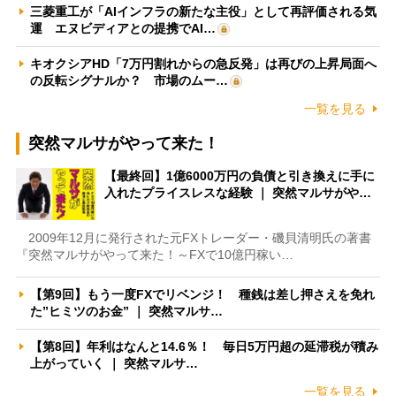
三菱重工が「AIインフラの新たな主役」として再評価される気
運 エヌビディアとの提携でAI…
キオクシアHD「7万円割れからの急反発」は再びの上昇局面へ
の反転シグナルか？ 市場のムー…
一覧を見る
突然マルサがやって来た！
【最終回】1億6000万円の負債と引き換えに手に
入れたプライスレスな経験 ｜ 突然マルサがや…
2009年12月に発行された元FXトレーダー・磯貝清明氏の著書
『突然マルサがやって来た！～FXで10億円稼い…
【第9回】もう一度FXでリベンジ！ 種銭は差し押さえを免れ
た”ヒミツのお金” ｜ 突然マルサ…
【第8回】年利はなんと14.6％！ 毎日5万円超の延滞税が積み
上がっていく ｜ 突然マルサ…
一覧を見る