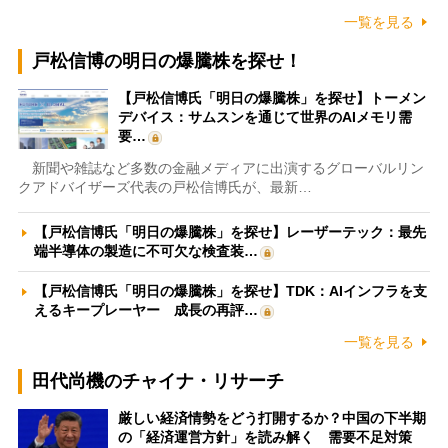
一覧を見る
戸松信博の明日の爆騰株を探せ！
【戸松信博氏「明日の爆騰株」を探せ】トーメン
デバイス：サムスンを通じて世界のAIメモリ需
要…
新聞や雑誌など多数の金融メディアに出演するグローバルリン
クアドバイザーズ代表の戸松信博氏が、最新…
【戸松信博氏「明日の爆騰株」を探せ】レーザーテック：最先
端半導体の製造に不可欠な検査装…
【戸松信博氏「明日の爆騰株」を探せ】TDK：AIインフラを支
えるキープレーヤー 成長の再評…
一覧を見る
田代尚機のチャイナ・リサーチ
厳しい経済情勢をどう打開するか？中国の下半期
の「経済運営方針」を読み解く 需要不足対策