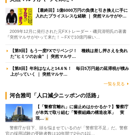
【最終回】1億6000万円の負債と引き換えに手に
入れたプライスレスな経験 ｜ 突然マルサがや…
2009年12月に発行された元FXトレーダー・磯貝清明氏の著書
『突然マルサがやって来た！～FXで10億円稼い…
【第9回】もう一度FXでリベンジ！ 種銭は差し押さえを免れ
た”ヒミツのお金” ｜ 突然マルサ…
【第8回】年利はなんと14.6％！ 毎日5万円超の延滞税が積み
上がっていく ｜ 突然マルサ…
一覧を見る
河合雅司「人口減少ニッポンの活路」
【「警察官離れ」に歯止めはかかるか？】警察庁
が本気で取り組む「警察組織の構造改革」 実
現…
警察庁が目下、頭を悩ませているのが「警察官不足」だ。警察
官の採用試験の受験者数は10年間で2分の1以…