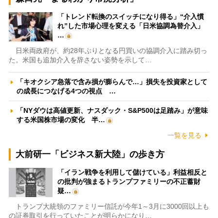
「トレンド転換のスイッチになり得る」“介入慣
れ”した市場心理を変える「日米協調為替介入」
…
日米両政府が、約28年ぶりとなる円買いの協調介入に踏み切っ
た。米国も追加介入を辞さない姿勢を示して…
「キオクシア急落で含み損が膨らんで…」損失を投資家として
の成長につなげる4つの視点 …
「NYダウは高値更新、ナスダック・S&P500は足踏み」が意味
する米国株市場の変化 半…
一覧を見る
大前研一「ビジネス新大陸」の歩き方
「イラン戦争を利用して儲けている」利益相反と
の批判が強まるトランプファミリーの不正蓄財
疑…
トランプ大統領のファミリー信託が今年1～3月に3000回以上も
の証券取引を行っていたことが明らかになり…