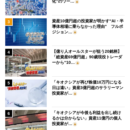
化”のワー…
資産10億円超の投資家が明かす“AI・半
3
導体相場に乗らなかった理由” フルポ
ジション…
【億り人オールスターが狙う20銘柄】
4
「総資産69億円超」90歳現役トレーダ
ーから“10…
「キオクシアが再び株価10万円になる
5
日は遠い」資産3億円超のサラリーマン
投資家が…
「キオクシアが今後も利益を出し続け
6
るかは分からない」資産11億円の個人
投資家が…