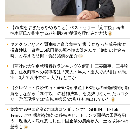
【75歳をすぎたらやめること】ベストセラー『定年後』著者・
楠木新氏が指南する老年期の好循環を呼び込む方法
キオクシアなどAI関連株に資金集中で“割安になった成長株”に
投資妙味 資産1.5億円超の坂本慎太郎さんが「絶好の仕込み
時」と考える防衛・食品銘柄を紹介
《商社の大学別就職者数ランキングを解剖》三菱商事、三井物
産、住友商事への就職者は「東大・早大・慶大で約6割」の現
実 3大学以外で強い大学はどこか
【クレジット決済代行・全東信が破産】63社もの金融機関が融
資をしながら「20年以上の粉飾決算」を見抜けなかったカラク
リ 営業現場では“自転車操業”の焦りも表出していた
急増する中国企業の“国籍ロンダリング” SHEIN、TikTok、
Temu…本社機能を海外に移転させ、トランプ関税の回避を狙
う 現地人を隠れ蓑にした中国企業の農業参入・土地取得への
懸念も