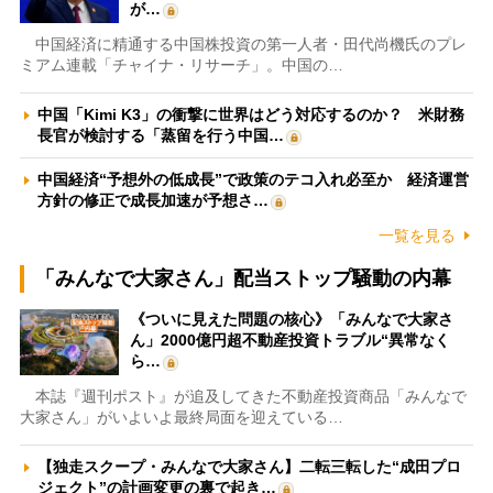
が…
中国経済に精通する中国株投資の第一人者・田代尚機氏のプレ
ミアム連載「チャイナ・リサーチ」。中国の…
中国「Kimi K3」の衝撃に世界はどう対応するのか？ 米財務
長官が検討する「蒸留を行う中国…
中国経済“予想外の低成長”で政策のテコ入れ必至か 経済運営
方針の修正で成長加速が予想さ…
一覧を見る
「みんなで大家さん」配当ストップ騒動の内幕
《ついに見えた問題の核心》「みんなで大家さ
ん」2000億円超不動産投資トラブル“異常なく
ら…
本誌『週刊ポスト』が追及してきた不動産投資商品「みんなで
大家さん」がいよいよ最終局面を迎えている…
【独走スクープ・みんなで大家さん】二転三転した“成田プロ
ジェクト”の計画変更の裏で起き…