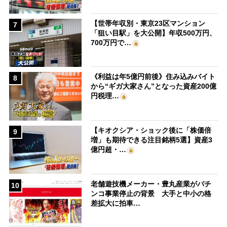
【世帯年収別・東京23区マンション
7
「狙い目駅」を大公開】年収500万円、
700万円で…
《利益は年5億円前後》住み込みバイト
8
から“ギガ大家さん”となった資産200億
円税理…
【キオクシア・ショック後に「株価倍
9
増」も期待できる注目銘柄5選】資産3
億円超・…
老舗遊技機メーカー・豊丸産業がパチ
10
ンコ事業停止の背景 大手と中小の格
差拡大に拍車…