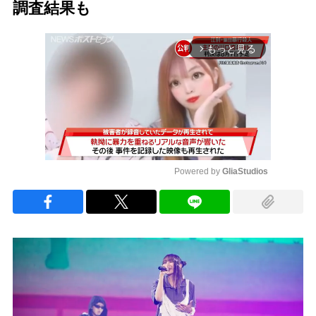
調査結果も
もっと見る
arrow_forward_ios
Powered by 
GliaStudios
Mute