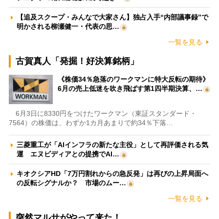
【追及スクープ・みんなで大家さん】独占入手“内部議事録”で
明かされる柳瀬健一・代表の思…
一覧を見る
古賀真人「発掘！好決算銘柄」
《株価34％急落のワークマンに特大反転の期待》
6月の売上低迷を吹き飛ばす第1四半期決算、…
6月3日に8330円をつけたワークマン（東証スタンダード・
7564）の株価は、わずか1カ月あまりで約34％下落…
三菱重工が「AIインフラの新たな主役」として再評価される気
運 エヌビディアとの提携でAI…
キオクシアHD「7万円割れからの急反発」は再びの上昇局面へ
の反転シグナルか？ 市場のムー…
一覧を見る
突然マルサがやって来た！