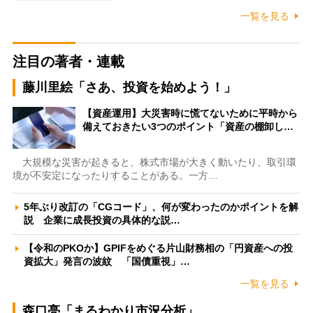
一覧を見る
注目の著者・連載
藤川里絵「さあ、投資を始めよう！」
【資産運用】大災害時に慌てないために平時から
備えておきたい3つのポイント「資産の棚卸し…
大規模な災害が起きると、株式市場が大きく動いたり、取引環
境が不安定になったりすることがある。一方…
5年ぶり改訂の「CGコード」、何が変わったのかポイントを解
説 企業に成長投資の具体的な説…
【令和のPKOか】GPIFをめぐる片山財務相の「円資産への投
資拡大」発言の波紋 「国債重視」…
一覧を見る
森口亮「まるわかり市況分析」