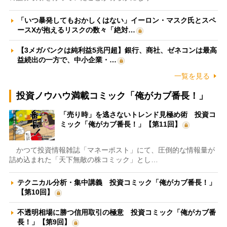
「いつ暴発してもおかしくはない」イーロン・マスク氏とスペ
ースXが抱えるリスクの数々「絶対…
【3メガバンクは純利益5兆円超】銀行、商社、ゼネコンは最高
益続出の一方で、中小企業・…
一覧を見る
投資ノウハウ満載コミック「俺がカブ番長！」
「売り時」を逃さないトレンド見極め術 投資コ
ミック「俺がカブ番長！」【第11回】
かつて投資情報雑誌「マネーポスト」にて、圧倒的な情報量が
詰め込まれた「天下無敵の株コミック」とし…
テクニカル分析・集中講義 投資コミック「俺がカブ番長！」
【第10回】
不透明相場に勝つ信用取引の極意 投資コミック「俺がカブ番
長！」【第9回】