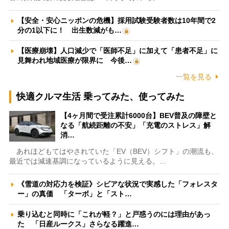
【安全・安心ニッポンの危機】採用試験受験者数は10年間で2
分の1以下に！ 出生数減がも…
【医療崩壊】人口減少で「医師不足」に加えて「患者不足」に
見舞われ地域医療が限界に 今後…
一覧を見る
快適クルマ生活 乗ってみた、使ってみた
【4ヶ月間で受注累計6000台】BEV普及の障壁と
なる「航続距離の不安」「充電のストレス」解
消…
あれほどもてはやされていた「EV（BEV）シフト」の潮流も、
最近では減速基調になっているように見える。…
《雪道の対応力を検証》シビアな状況で実感した「フォレスタ
ー」の真価 「ターボ」と「スト…
乗り込むと同時に「これが軽？」と戸惑うのには理由があっ
た 「日産ルークス」さらなる躍進…