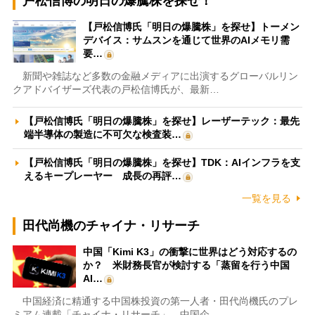
戸松信博の明日の爆騰株を探せ！
【戸松信博氏「明日の爆騰株」を探せ】トーメン
デバイス：サムスンを通じて世界のAIメモリ需
要…
新聞や雑誌など多数の金融メディアに出演するグローバルリン
クアドバイザーズ代表の戸松信博氏が、最新…
【戸松信博氏「明日の爆騰株」を探せ】レーザーテック：最先
端半導体の製造に不可欠な検査装…
【戸松信博氏「明日の爆騰株」を探せ】TDK：AIインフラを支
えるキープレーヤー 成長の再評…
一覧を見る
田代尚機のチャイナ・リサーチ
中国「Kimi K3」の衝撃に世界はどう対応するの
か？ 米財務長官が検討する「蒸留を行う中国
AI…
中国経済に精通する中国株投資の第一人者・田代尚機氏のプレ
ミアム連載「チャイナ・リサーチ」。中国企…