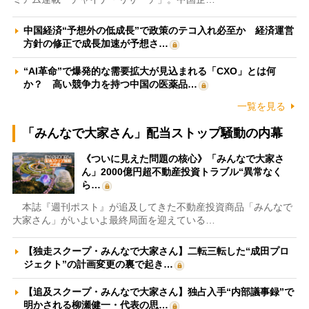
中国経済“予想外の低成長”で政策のテコ入れ必至か 経済運営
方針の修正で成長加速が予想さ…
“AI革命”で爆発的な需要拡大が見込まれる「CXO」とは何
か？ 高い競争力を持つ中国の医薬品…
一覧を見る
「みんなで大家さん」配当ストップ騒動の内幕
《ついに見えた問題の核心》「みんなで大家さ
ん」2000億円超不動産投資トラブル“異常なく
ら…
本誌『週刊ポスト』が追及してきた不動産投資商品「みんなで
大家さん」がいよいよ最終局面を迎えている…
【独走スクープ・みんなで大家さん】二転三転した“成田プロ
ジェクト”の計画変更の裏で起き…
【追及スクープ・みんなで大家さん】独占入手“内部議事録”で
明かされる柳瀬健一・代表の思…