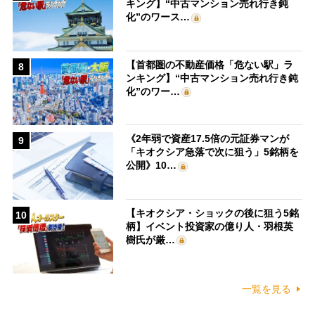
キング】“中古マンション売れ行き鈍
化”のワース…
【首都圏の不動産価格「危ない駅」ラ
8
ンキング】“中古マンション売れ行き鈍
化”のワー…
《2年弱で資産17.5倍の元証券マンが
9
「キオクシア急落で次に狙う」5銘柄を
公開》10…
【キオクシア・ショックの後に狙う5銘
10
柄】イベント投資家の億り人・羽根英
樹氏が厳…
一覧を見る