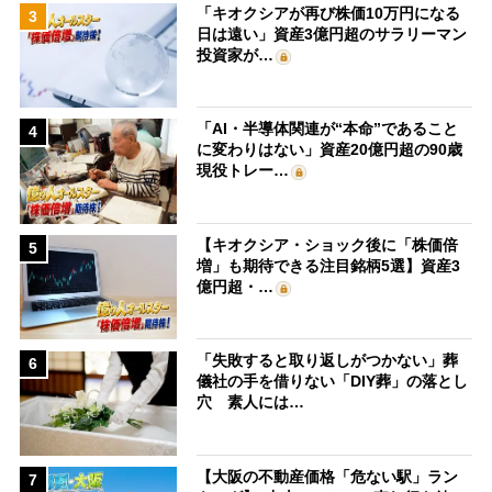
「キオクシアが再び株価10万円になる
3
日は遠い」資産3億円超のサラリーマン
投資家が…
「AI・半導体関連が“本命”であること
4
に変わりはない」資産20億円超の90歳
現役トレー…
【キオクシア・ショック後に「株価倍
5
増」も期待できる注目銘柄5選】資産3
億円超・…
「失敗すると取り返しがつかない」葬
6
儀社の手を借りない「DIY葬」の落とし
穴 素人には…
【大阪の不動産価格「危ない駅」ラン
7