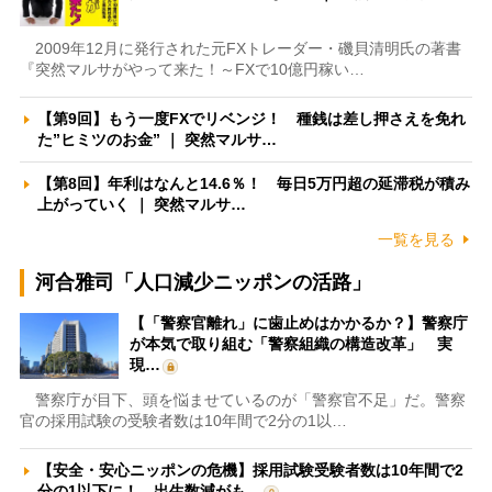
2009年12月に発行された元FXトレーダー・磯貝清明氏の著書
『突然マルサがやって来た！～FXで10億円稼い…
【第9回】もう一度FXでリベンジ！ 種銭は差し押さえを免れ
た”ヒミツのお金” ｜ 突然マルサ…
【第8回】年利はなんと14.6％！ 毎日5万円超の延滞税が積み
上がっていく ｜ 突然マルサ…
一覧を見る
河合雅司「人口減少ニッポンの活路」
【「警察官離れ」に歯止めはかかるか？】警察庁
が本気で取り組む「警察組織の構造改革」 実
現…
警察庁が目下、頭を悩ませているのが「警察官不足」だ。警察
官の採用試験の受験者数は10年間で2分の1以…
【安全・安心ニッポンの危機】採用試験受験者数は10年間で2
分の1以下に！ 出生数減がも…