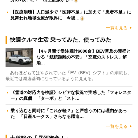
【医療崩壊】人口減少で「医師不足」に加えて「患者不足」に
見舞われ地域医療が限界に 今後…
一覧を見る
快適クルマ生活 乗ってみた、使ってみた
【4ヶ月間で受注累計6000台】BEV普及の障壁と
なる「航続距離の不安」「充電のストレス」解
消…
あれほどもてはやされていた「EV（BEV）シフト」の潮流も、
最近では減速基調になっているように見える。…
《雪道の対応力を検証》シビアな状況で実感した「フォレスタ
ー」の真価 「ターボ」と「スト…
乗り込むと同時に「これが軽？」と戸惑うのには理由があっ
た 「日産ルークス」さらなる躍進…
一覧を見る