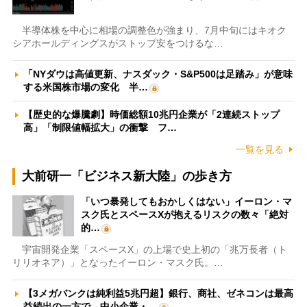
半導体株を中心に相場の調整色が強まり、7月中旬にはキオク
シアホールディングスがストップ安をつけるな…
「NYダウは高値更新、ナスダック・S&P500は足踏み」が意味
する米国株市場の変化 半…
【歴史的な爆騰劇】時価総額10兆円企業が「2連続ストップ
高」「制限値幅拡大」の衝撃 フ…
一覧を見る
大前研一「ビジネス新大陸」の歩き方
「いつ暴発してもおかしくはない」イーロン・マ
スク氏とスペースXが抱えるリスクの数々「絶対
的…
宇宙開発企業「スペースX」の上場で史上初の「兆万長者（ト
リリオネア）」となったイーロン・マスク氏。…
【3メガバンクは純利益5兆円超】銀行、商社、ゼネコンは最高
益続出の一方で、中小企業・…