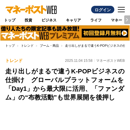
ログイン
トップ
投資
ビジネス
キャリア
ライフ
マネー
トップ
トレンド
ブーム・商品
走り出しがまるで違うK-POPビジネスの仕
トレンド
2025.11.04 15:58
マネーポストWEB
走り出しがまるで違うK-POPビジネスの
仕掛け グローバルプラットフォームを
「Day1」から最大限に活用、「ファンダ
ム」の“布教活動”も世界展開を後押し
Loaded
:
100.00%
/
Unmute