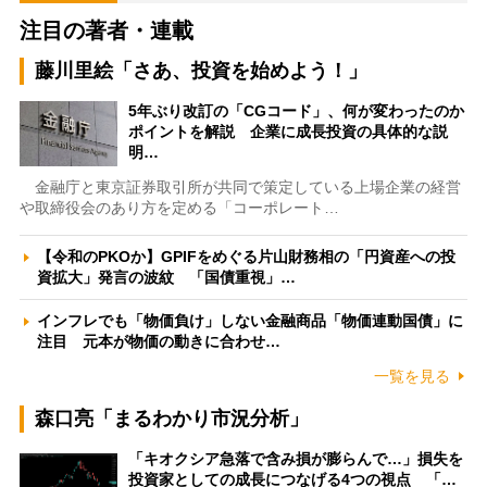
注目の著者・連載
藤川里絵「さあ、投資を始めよう！」
5年ぶり改訂の「CGコード」、何が変わったのか
ポイントを解説 企業に成長投資の具体的な説
明…
金融庁と東京証券取引所が共同で策定している上場企業の経営
や取締役会のあり方を定める「コーポレート…
【令和のPKOか】GPIFをめぐる片山財務相の「円資産への投
資拡大」発言の波紋 「国債重視」…
インフレでも「物価負け」しない金融商品「物価連動国債」に
注目 元本が物価の動きに合わせ…
一覧を見る
森口亮「まるわかり市況分析」
「キオクシア急落で含み損が膨らんで…」損失を
投資家としての成長につなげる4つの視点 「…