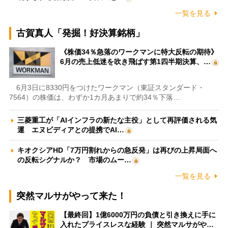
一覧を見る
古賀真人「発掘！好決算銘柄」
《株価34％急落のワークマンに特大反転の期待》
6月の売上低迷を吹き飛ばす第1四半期決算、…
6月3日に8330円をつけたワークマン（東証スタンダード・
7564）の株価は、わずか1カ月あまりで約34％下落…
三菱重工が「AIインフラの新たな主役」として再評価される気
運 エヌビディアとの提携でAI…
キオクシアHD「7万円割れからの急反発」は再びの上昇局面へ
の反転シグナルか？ 市場のムー…
一覧を見る
突然マルサがやって来た！
【最終回】1億6000万円の負債と引き換えに手に
入れたプライスレスな経験 ｜ 突然マルサがや…