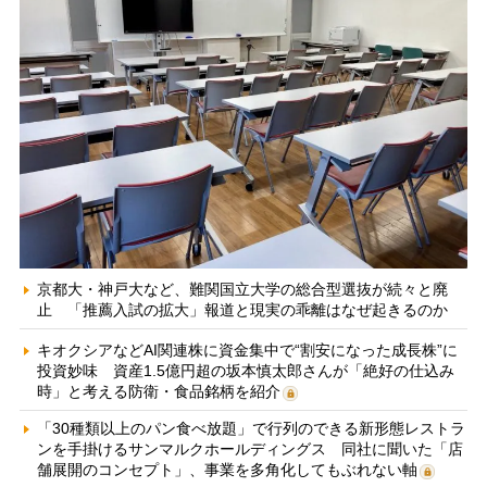
京都大・神戸大など、難関国立大学の総合型選抜が続々と廃
止 「推薦入試の拡大」報道と現実の乖離はなぜ起きるのか
キオクシアなどAI関連株に資金集中で“割安になった成長株”に
投資妙味 資産1.5億円超の坂本慎太郎さんが「絶好の仕込み
時」と考える防衛・食品銘柄を紹介
「30種類以上のパン食べ放題」で行列のできる新形態レストラ
ンを手掛けるサンマルクホールディングス 同社に聞いた「店
舗展開のコンセプト」、事業を多角化してもぶれない軸