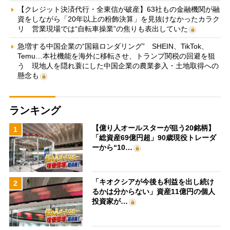
【クレジット決済代行・全東信が破産】63社もの金融機関が融
資をしながら「20年以上の粉飾決算」を見抜けなかったカラク
リ 営業現場では“自転車操業”の焦りも表出していた
急増する中国企業の“国籍ロンダリング” SHEIN、TikTok、
Temu…本社機能を海外に移転させ、トランプ関税の回避を狙
う 現地人を隠れ蓑にした中国企業の農業参入・土地取得への
懸念も
ランキング
【億り人オールスターが狙う20銘柄】
1
「総資産69億円超」90歳現役トレーダ
ーから“10…
「キオクシアが今後も利益を出し続け
2
るかは分からない」資産11億円の個人
投資家が…