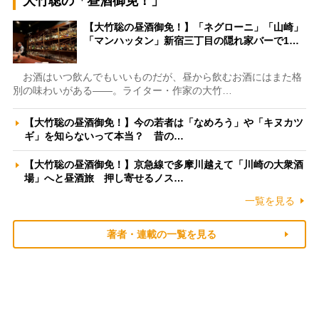
大竹聡の「昼酒御免！」
【大竹聡の昼酒御免！】「ネグローニ」「山崎」
「マンハッタン」新宿三丁目の隠れ家バーで1…
お酒はいつ飲んでもいいものだが、昼から飲むお酒にはまた格
別の味わいがある――。ライター・作家の大竹…
【大竹聡の昼酒御免！】今の若者は「なめろう」や「キヌカツ
ギ」を知らないって本当？ 昔の…
【大竹聡の昼酒御免！】京急線で多摩川越えて「川崎の大衆酒
場」へと昼酒旅 押し寄せるノス…
一覧を見る
著者・連載の一覧を見る