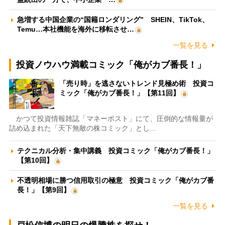
急増する中国企業の“国籍ロンダリング” SHEIN、TikTok、
Temu…本社機能を海外に移転させ…
一覧を見る
投資ノウハウ満載コミック「俺がカブ番長！」
「売り時」を逃さないトレンド見極め術 投資コ
ミック「俺がカブ番長！」【第11回】
かつて投資情報雑誌「マネーポスト」にて、圧倒的な情報量が
詰め込まれた「天下無敵の株コミック」とし…
テクニカル分析・集中講義 投資コミック「俺がカブ番長！」
【第10回】
不透明相場に勝つ信用取引の極意 投資コミック「俺がカブ番
長！」【第9回】
一覧を見る