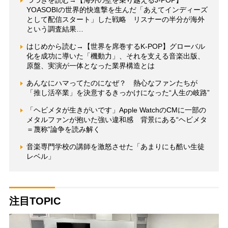
つづきを読む→【海外の壁を乗り越えるJ-POP】
YOASOBIの世界的快進撃を生んだ「あえてインディーズ
として配信スタート」した戦略 リスナーの半分が海外
という調査結果…
はじめから読む→【世界を席巻するK-POP】グローバル
化を成功に導いた「機動力」、それを支える音楽出版、
原盤、実演が一体となった業界構造とは
あんなにハマってたのになぜ？ 熱心なファンたちが
「推し活卒業」を決意するきっかけになった“人生の岐路”
「ヘビメタが生きがいです」Apple WatchのCMに一部の
メタルファンが抱いた強い違和感 背景にある“ヘビメタ
＝蔑称”論争を読み解く
音楽専門学校の講師を激怒させた「あまりにも酷い生徒
レベル」
注目TOPIC