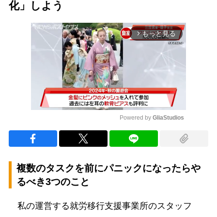
化」しよう
もっと見る
arrow_forward_ios
Powered by 
GliaStudios
Mute
複数のタスクを前にパニックになったらや
るべき3つのこと
私の運営する就労移行支援事業所のスタッフ