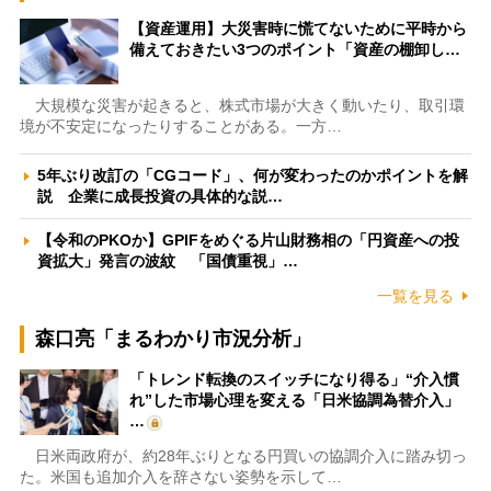
【資産運用】大災害時に慌てないために平時から
備えておきたい3つのポイント「資産の棚卸し…
大規模な災害が起きると、株式市場が大きく動いたり、取引環
境が不安定になったりすることがある。一方…
5年ぶり改訂の「CGコード」、何が変わったのかポイントを解
説 企業に成長投資の具体的な説…
【令和のPKOか】GPIFをめぐる片山財務相の「円資産への投
資拡大」発言の波紋 「国債重視」…
一覧を見る
森口亮「まるわかり市況分析」
「トレンド転換のスイッチになり得る」“介入慣
れ”した市場心理を変える「日米協調為替介入」
…
日米両政府が、約28年ぶりとなる円買いの協調介入に踏み切っ
た。米国も追加介入を辞さない姿勢を示して…