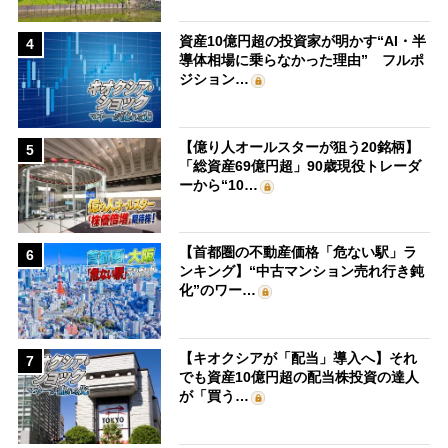
資産10億円超の投資家が明かす“AI・半
4
導体相場に乗らなかった理由” フルポ
ジション…
【億り人オールスターが狙う20銘柄】
5
「総資産69億円超」90歳現役トレーダ
ーから“10…
【首都圏の不動産価格「危ない駅」ラ
6
ンキング】“中古マンション売れ行き鈍
化”のワー…
【キオクシアが「配当」導入へ】それ
7
でも資産10億円超の配当株投資の達人
が「買う…