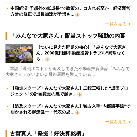
中国経済“予想外の低成長”で政策のテコ入れ必至か 経済運営
方針の修正で成長加速が予想さ…
一覧を見る
「みんなで大家さん」配当ストップ騒動の内幕
《ついに見えた問題の核心》「みんなで大家さ
ん」2000億円超不動産投資トラブル“異常なく
ら…
本誌『週刊ポスト』が追及してきた不動産投資商品「みんなで
大家さん」がいよいよ最終局面を迎えている…
【独走スクープ・みんなで大家さん】二転三転した“成田プロ
ジェクト”の計画変更の裏で起き…
【追及スクープ・みんなで大家さん】独占入手“内部議事録”で
明かされる柳瀬健一・代表の思…
一覧を見る
古賀真人「発掘！好決算銘柄」