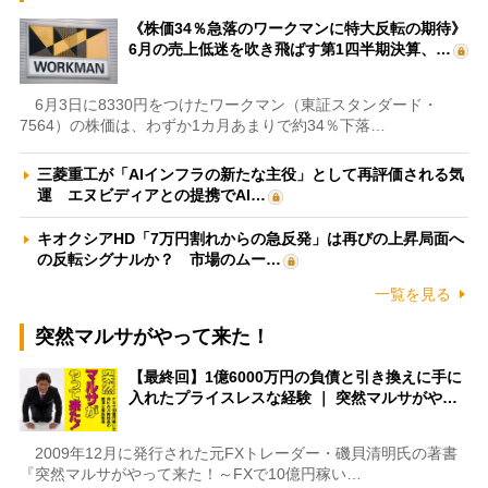
《株価34％急落のワークマンに特大反転の期待》
6月の売上低迷を吹き飛ばす第1四半期決算、…
6月3日に8330円をつけたワークマン（東証スタンダード・
7564）の株価は、わずか1カ月あまりで約34％下落…
三菱重工が「AIインフラの新たな主役」として再評価される気
運 エヌビディアとの提携でAI…
キオクシアHD「7万円割れからの急反発」は再びの上昇局面へ
の反転シグナルか？ 市場のムー…
一覧を見る
突然マルサがやって来た！
【最終回】1億6000万円の負債と引き換えに手に
入れたプライスレスな経験 ｜ 突然マルサがや…
2009年12月に発行された元FXトレーダー・磯貝清明氏の著書
『突然マルサがやって来た！～FXで10億円稼い…