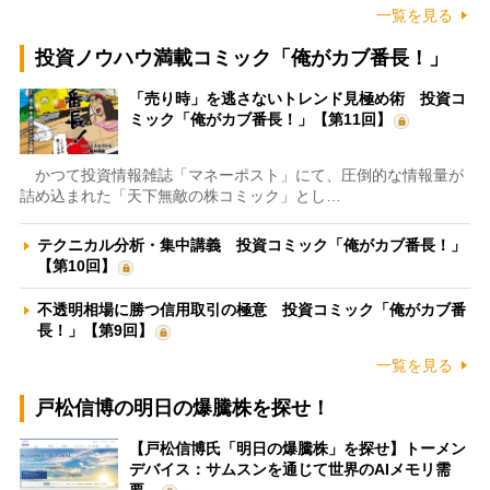
一覧を見る
投資ノウハウ満載コミック「俺がカブ番長！」
「売り時」を逃さないトレンド見極め術 投資コ
ミック「俺がカブ番長！」【第11回】
かつて投資情報雑誌「マネーポスト」にて、圧倒的な情報量が
詰め込まれた「天下無敵の株コミック」とし…
テクニカル分析・集中講義 投資コミック「俺がカブ番長！」
【第10回】
不透明相場に勝つ信用取引の極意 投資コミック「俺がカブ番
長！」【第9回】
一覧を見る
戸松信博の明日の爆騰株を探せ！
【戸松信博氏「明日の爆騰株」を探せ】トーメン
デバイス：サムスンを通じて世界のAIメモリ需