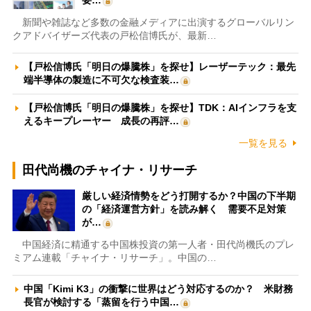
要…
新聞や雑誌など多数の金融メディアに出演するグローバルリン
クアドバイザーズ代表の戸松信博氏が、最新…
【戸松信博氏「明日の爆騰株」を探せ】レーザーテック：最先
端半導体の製造に不可欠な検査装…
【戸松信博氏「明日の爆騰株」を探せ】TDK：AIインフラを支
えるキープレーヤー 成長の再評…
一覧を見る
田代尚機のチャイナ・リサーチ
厳しい経済情勢をどう打開するか？中国の下半期
の「経済運営方針」を読み解く 需要不足対策
が…
中国経済に精通する中国株投資の第一人者・田代尚機氏のプレ
ミアム連載「チャイナ・リサーチ」。中国の…
中国「Kimi K3」の衝撃に世界はどう対応するのか？ 米財務
長官が検討する「蒸留を行う中国…