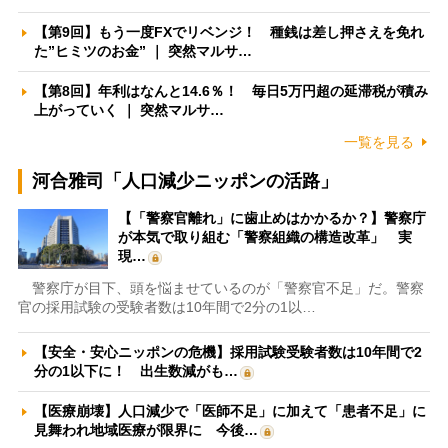
【第9回】もう一度FXでリベンジ！ 種銭は差し押さえを免れ
た”ヒミツのお金” ｜ 突然マルサ…
【第8回】年利はなんと14.6％！ 毎日5万円超の延滞税が積み
上がっていく ｜ 突然マルサ…
一覧を見る
河合雅司「人口減少ニッポンの活路」
【「警察官離れ」に歯止めはかかるか？】警察庁
が本気で取り組む「警察組織の構造改革」 実
現…
警察庁が目下、頭を悩ませているのが「警察官不足」だ。警察
官の採用試験の受験者数は10年間で2分の1以…
【安全・安心ニッポンの危機】採用試験受験者数は10年間で2
分の1以下に！ 出生数減がも…
【医療崩壊】人口減少で「医師不足」に加えて「患者不足」に
見舞われ地域医療が限界に 今後…