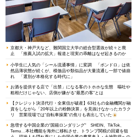
京都大・神戸大など、難関国立大学の総合型選抜が続々と廃
止 「推薦入試の拡大」報道と現実の乖離はなぜ起きるのか
小学生に人気の「シール流通事情」に変調 「ボンドロ」は依
然品薄状態が続くが、模倣品や類似品が大量流通し一部で値崩
れ 「選別が本格化する時代に」
お酒を提供する店で「出禁」になる客のトホホな生態 嘔吐や
粗相だけじゃない、店側が嫌がる“最悪の客”とは
【クレジット決済代行・全東信が破産】63社もの金融機関が融
資をしながら「20年以上の粉飾決算」を見抜けなかったカラク
リ 営業現場では“自転車操業”の焦りも表出していた
急増する中国企業の“国籍ロンダリング” SHEIN、TikTok、
Temu…本社機能を海外に移転させ、トランプ関税の回避を狙
う 現地人を隠れ蓑にした中国企業の農業参入・土地取得への