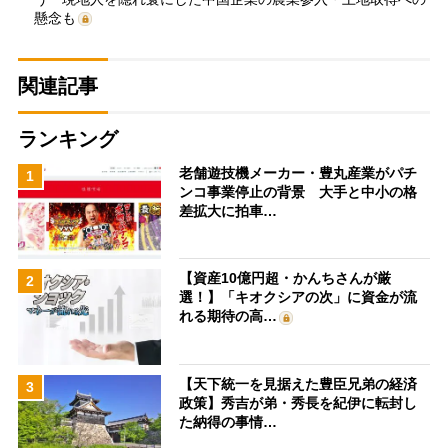
懸念も
関連記事
ランキング
老舗遊技機メーカー・豊丸産業がパチ
1
ンコ事業停止の背景 大手と中小の格
差拡大に拍車…
【資産10億円超・かんちさんが厳
2
選！】「キオクシアの次」に資金が流
れる期待の高…
【天下統一を見据えた豊臣兄弟の経済
3
政策】秀吉が弟・秀長を紀伊に転封し
た納得の事情…