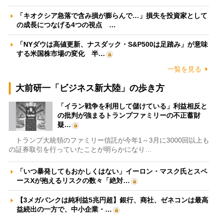
「キオクシア急落で含み損が膨らんで…」損失を投資家として
の成長につなげる4つの視点 …
「NYダウは高値更新、ナスダック・S&P500は足踏み」が意味
する米国株市場の変化 半…
一覧を見る
大前研一「ビジネス新大陸」の歩き方
「イラン戦争を利用して儲けている」利益相反と
の批判が強まるトランプファミリーの不正蓄財
疑…
トランプ大統領のファミリー信託が今年1～3月に3000回以上も
の証券取引を行っていたことが明らかになり…
「いつ暴発してもおかしくはない」イーロン・マスク氏とスペ
ースXが抱えるリスクの数々「絶対…
【3メガバンクは純利益5兆円超】銀行、商社、ゼネコンは最高
益続出の一方で、中小企業・…