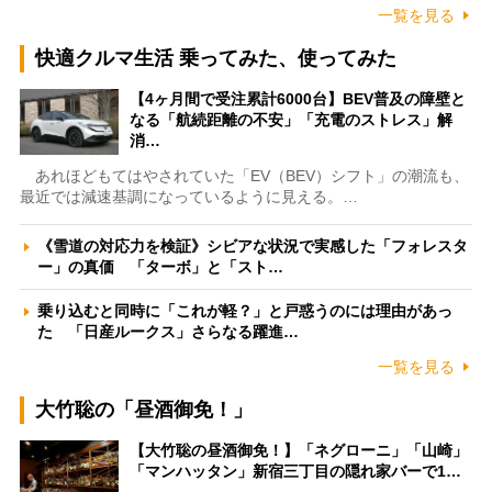
一覧を見る
快適クルマ生活 乗ってみた、使ってみた
【4ヶ月間で受注累計6000台】BEV普及の障壁と
なる「航続距離の不安」「充電のストレス」解
消…
あれほどもてはやされていた「EV（BEV）シフト」の潮流も、
最近では減速基調になっているように見える。…
《雪道の対応力を検証》シビアな状況で実感した「フォレスタ
ー」の真価 「ターボ」と「スト…
乗り込むと同時に「これが軽？」と戸惑うのには理由があっ
た 「日産ルークス」さらなる躍進…
一覧を見る
大竹聡の「昼酒御免！」
【大竹聡の昼酒御免！】「ネグローニ」「山崎」
「マンハッタン」新宿三丁目の隠れ家バーで1…