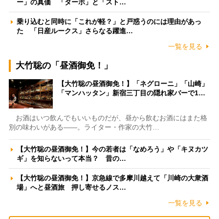
ー」の真価 「ターボ」と「スト…
乗り込むと同時に「これが軽？」と戸惑うのには理由があっ
た 「日産ルークス」さらなる躍進…
一覧を見る
大竹聡の「昼酒御免！」
【大竹聡の昼酒御免！】「ネグローニ」「山崎」
「マンハッタン」新宿三丁目の隠れ家バーで1…
お酒はいつ飲んでもいいものだが、昼から飲むお酒にはまた格
別の味わいがある――。ライター・作家の大竹…
【大竹聡の昼酒御免！】今の若者は「なめろう」や「キヌカツ
ギ」を知らないって本当？ 昔の…
【大竹聡の昼酒御免！】京急線で多摩川越えて「川崎の大衆酒
場」へと昼酒旅 押し寄せるノス…
一覧を見る