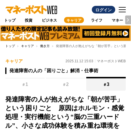
ログイン
トップ
投資
ビジネス
キャリア
ライフ
マネー
トップ
キャリア
働き方
発達障害の人が抱えがちな「朝が苦手」という困り
キャリア
2025.11.12 15:03
マネーポストWEB
発達障害の人の「困りごと」解消・仕事術
1
2
3
＃
＃
＃
発達障害の人が抱えがちな「朝が苦手」
という困りごと 原因はホルモン・感覚
処理・実行機能という“脳の三重ハード
ル”、小さな成功体験を積み重ね環境を