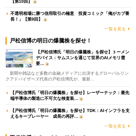
【第10回】
不透明相場に勝つ信用取引の極意 投資コミック「俺がカブ番
長！」【第9回】
一覧を見る
戸松信博の明日の爆騰株を探せ！
【戸松信博氏「明日の爆騰株」を探せ】トーメン
デバイス：サムスンを通じて世界のAIメモリ需
要…
新聞や雑誌など多数の金融メディアに出演するグローバルリン
クアドバイザーズ代表の戸松信博氏が、最新…
【戸松信博氏「明日の爆騰株」を探せ】レーザーテック：最先
端半導体の製造に不可欠な検査装…
【戸松信博氏「明日の爆騰株」を探せ】TDK：AIインフラを支
えるキープレーヤー 成長の再評…
一覧を見る