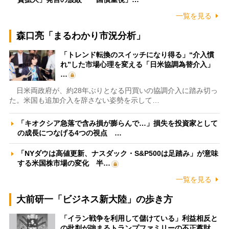
一覧を見る
森口亮「まるわかり市況分析」
「トレンド転換のスイッチになり得る」“介入慣
れ”した市場心理を変える「日米協調為替介入」
…
日米両政府が、約28年ぶりとなる円買いの協調介入に踏み切っ
た。米国も追加介入を辞さない姿勢を示して…
「キオクシア急落で含み損が膨らんで…」損失を投資家として
の成長につなげる4つの視点 …
「NYダウは高値更新、ナスダック・S&P500は足踏み」が意味
する米国株市場の変化 半…
一覧を見る
大前研一「ビジネス新大陸」の歩き方
「イラン戦争を利用して儲けている」利益相反と
の批判が強まるトランプファミリーの不正蓄財