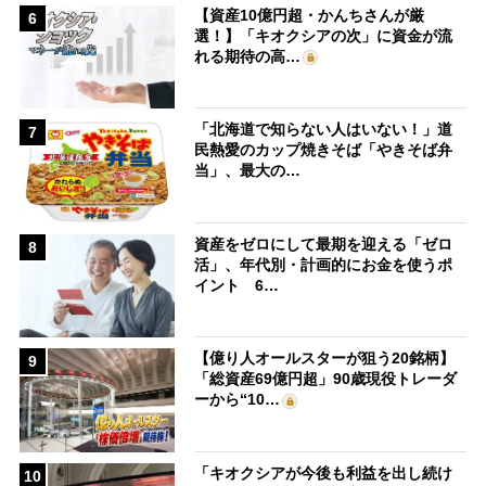
【資産10億円超・かんちさんが厳
6
選！】「キオクシアの次」に資金が流
れる期待の高…
「北海道で知らない人はいない！」道
7
民熱愛のカップ焼きそば「やきそば弁
当」、最大の…
資産をゼロにして最期を迎える「ゼロ
8
活」、年代別・計画的にお金を使うポ
イント 6…
【億り人オールスターが狙う20銘柄】
9
「総資産69億円超」90歳現役トレーダ
ーから“10…
「キオクシアが今後も利益を出し続け
10