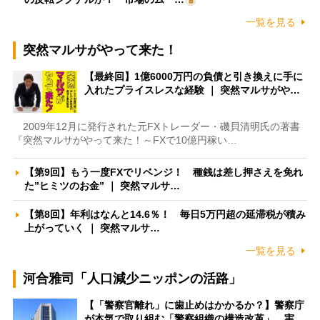
一覧を見る
突然マルサがやって来た！
【最終回】1億6000万円の負債と引き換えに手に
入れたプライスレスな経験 ｜ 突然マルサがや…
2009年12月に発行された元FXトレーダー・磯貝清明氏の著書
『突然マルサがやって来た！～FXで10億円稼い…
【第9回】もう一度FXでリベンジ！ 種銭は差し押さえを免れ
た”ヒミツのお金” ｜ 突然マルサ…
【第8回】年利はなんと14.6％！ 毎日5万円超の延滞税が積み
上がっていく ｜ 突然マルサ…
一覧を見る
河合雅司「人口減少ニッポンの活路」
【「警察官離れ」に歯止めはかかるか？】警察庁
が本気で取り組む「警察組織の構造改革」 実