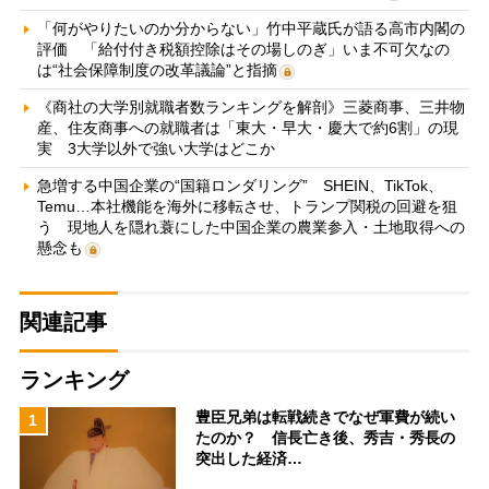
「何がやりたいのか分からない」竹中平蔵氏が語る高市内閣の
評価 「給付付き税額控除はその場しのぎ」いま不可欠なの
は“社会保障制度の改革議論”と指摘
《商社の大学別就職者数ランキングを解剖》三菱商事、三井物
産、住友商事への就職者は「東大・早大・慶大で約6割」の現
実 3大学以外で強い大学はどこか
急増する中国企業の“国籍ロンダリング” SHEIN、TikTok、
Temu…本社機能を海外に移転させ、トランプ関税の回避を狙
う 現地人を隠れ蓑にした中国企業の農業参入・土地取得への
懸念も
関連記事
ランキング
豊臣兄弟は転戦続きでなぜ軍費が続い
1
たのか？ 信長亡き後、秀吉・秀長の
突出した経済…