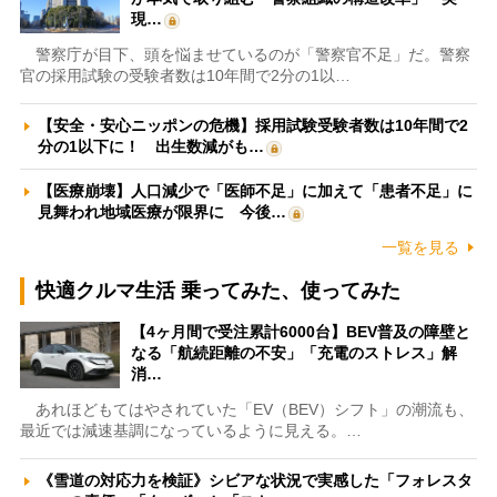
現…
警察庁が目下、頭を悩ませているのが「警察官不足」だ。警察
官の採用試験の受験者数は10年間で2分の1以…
【安全・安心ニッポンの危機】採用試験受験者数は10年間で2
分の1以下に！ 出生数減がも…
【医療崩壊】人口減少で「医師不足」に加えて「患者不足」に
見舞われ地域医療が限界に 今後…
一覧を見る
快適クルマ生活 乗ってみた、使ってみた
【4ヶ月間で受注累計6000台】BEV普及の障壁と
なる「航続距離の不安」「充電のストレス」解
消…
あれほどもてはやされていた「EV（BEV）シフト」の潮流も、
最近では減速基調になっているように見える。…
《雪道の対応力を検証》シビアな状況で実感した「フォレスタ