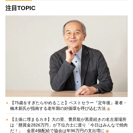
注目TOPIC
【75歳をすぎたらやめること】ベストセラー『定年後』著者・
楠木新氏が指南する老年期の好循環を呼び込む方法
【土俵に埋まるカネ】大の里、豊昇龍が黒星続きの名古屋場所
は「懸賞金2826万円」が下位力士に渡り「今日はみんなで焼肉
だ！」 金星4個配給で協会は年96万円の支出増に