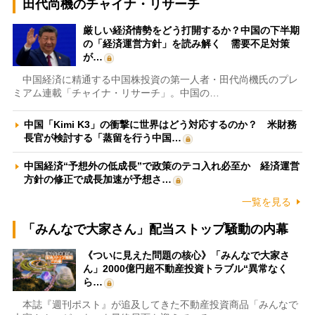
田代尚機のチャイナ・リサーチ
厳しい経済情勢をどう打開するか？中国の下半期
の「経済運営方針」を読み解く 需要不足対策
が…
中国経済に精通する中国株投資の第一人者・田代尚機氏のプレ
ミアム連載「チャイナ・リサーチ」。中国の…
中国「Kimi K3」の衝撃に世界はどう対応するのか？ 米財務
長官が検討する「蒸留を行う中国…
中国経済“予想外の低成長”で政策のテコ入れ必至か 経済運営
方針の修正で成長加速が予想さ…
一覧を見る
「みんなで大家さん」配当ストップ騒動の内幕
《ついに見えた問題の核心》「みんなで大家さ
ん」2000億円超不動産投資トラブル“異常なく
ら…
本誌『週刊ポスト』が追及してきた不動産投資商品「みんなで