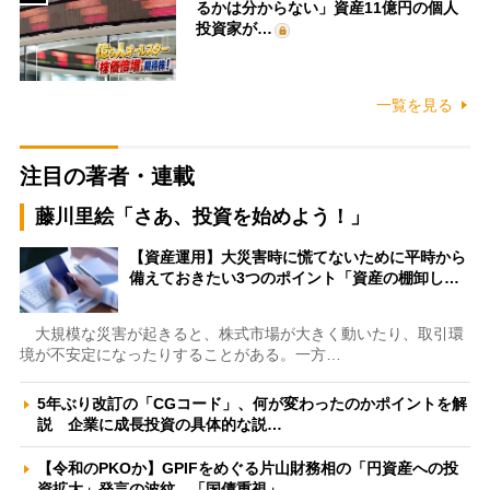
るかは分からない」資産11億円の個人
投資家が…
一覧を見る
注目の著者・連載
藤川里絵「さあ、投資を始めよう！」
【資産運用】大災害時に慌てないために平時から
備えておきたい3つのポイント「資産の棚卸し…
大規模な災害が起きると、株式市場が大きく動いたり、取引環
境が不安定になったりすることがある。一方…
5年ぶり改訂の「CGコード」、何が変わったのかポイントを解
説 企業に成長投資の具体的な説…
【令和のPKOか】GPIFをめぐる片山財務相の「円資産への投
資拡大」発言の波紋 「国債重視」…