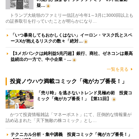
疑…
トランプ大統領のファミリー信託が今年1～3月に3000回以上も
の証券取引を行っていたことが明らかになり…
「いつ暴発してもおかしくはない」イーロン・マスク氏とスペ
ースXが抱えるリスクの数々「絶対…
【3メガバンクは純利益5兆円超】銀行、商社、ゼネコンは最高
益続出の一方で、中小企業・…
一覧を見る
投資ノウハウ満載コミック「俺がカブ番長！」
「売り時」を逃さないトレンド見極め術 投資コ
ミック「俺がカブ番長！」【第11回】
かつて投資情報雑誌「マネーポスト」にて、圧倒的な情報量が
詰め込まれた「天下無敵の株コミック」とし…
テクニカル分析・集中講義 投資コミック「俺がカブ番長！」