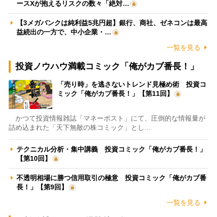
ースXが抱えるリスクの数々「絶対…
【3メガバンクは純利益5兆円超】銀行、商社、ゼネコンは最高
益続出の一方で、中小企業・…
一覧を見る
投資ノウハウ満載コミック「俺がカブ番長！」
「売り時」を逃さないトレンド見極め術 投資コ
ミック「俺がカブ番長！」【第11回】
かつて投資情報雑誌「マネーポスト」にて、圧倒的な情報量が
詰め込まれた「天下無敵の株コミック」とし…
テクニカル分析・集中講義 投資コミック「俺がカブ番長！」
【第10回】
不透明相場に勝つ信用取引の極意 投資コミック「俺がカブ番
長！」【第9回】
一覧を見る