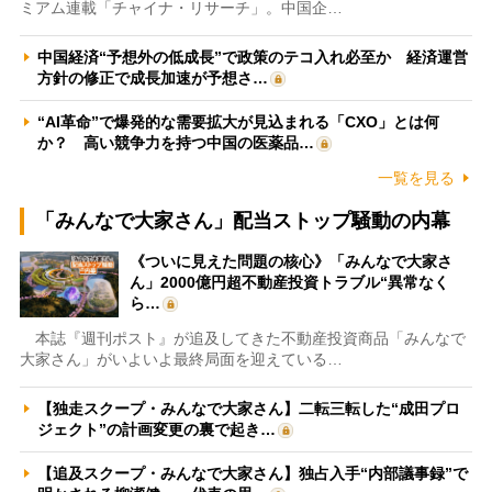
ミアム連載「チャイナ・リサーチ」。中国企…
中国経済“予想外の低成長”で政策のテコ入れ必至か 経済運営
方針の修正で成長加速が予想さ…
“AI革命”で爆発的な需要拡大が見込まれる「CXO」とは何
か？ 高い競争力を持つ中国の医薬品…
一覧を見る
「みんなで大家さん」配当ストップ騒動の内幕
《ついに見えた問題の核心》「みんなで大家さ
ん」2000億円超不動産投資トラブル“異常なく
ら…
本誌『週刊ポスト』が追及してきた不動産投資商品「みんなで
大家さん」がいよいよ最終局面を迎えている…
【独走スクープ・みんなで大家さん】二転三転した“成田プロ
ジェクト”の計画変更の裏で起き…
【追及スクープ・みんなで大家さん】独占入手“内部議事録”で