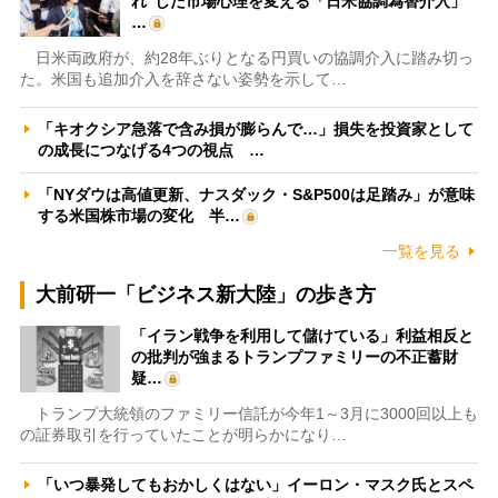
れ”した市場心理を変える「日米協調為替介入」
…
日米両政府が、約28年ぶりとなる円買いの協調介入に踏み切っ
た。米国も追加介入を辞さない姿勢を示して…
「キオクシア急落で含み損が膨らんで…」損失を投資家として
の成長につなげる4つの視点 …
「NYダウは高値更新、ナスダック・S&P500は足踏み」が意味
する米国株市場の変化 半…
一覧を見る
大前研一「ビジネス新大陸」の歩き方
「イラン戦争を利用して儲けている」利益相反と
の批判が強まるトランプファミリーの不正蓄財
疑…
トランプ大統領のファミリー信託が今年1～3月に3000回以上も
の証券取引を行っていたことが明らかになり…
「いつ暴発してもおかしくはない」イーロン・マスク氏とスペ