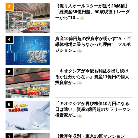
【億り人オールスターが狙う20銘柄】
3
「総資産69億円超」90歳現役トレーダ
ーから“10…
資産10億円超の投資家が明かす“AI・半
4
導体相場に乗らなかった理由” フルポ
ジション…
「キオクシアが今後も利益を出し続け
5
るかは分からない」資産11億円の個人
投資家が…
「キオクシアが再び株価10万円になる
6
日は遠い」資産3億円超のサラリーマン
投資家が…
【世帯年収別・東京23区マンション
7