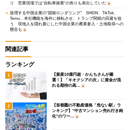
リ 営業現場では“自転車操業”の焦りも表出していた
急増する中国企業の“国籍ロンダリング” SHEIN、TikTok、
Temu…本社機能を海外に移転させ、トランプ関税の回避を狙
う 現地人を隠れ蓑にした中国企業の農業参入・土地取得への
懸念も
関連記事
ランキング
【資産10億円超・かんちさんが厳
1
選！】「キオクシアの次」に資金が流
れる期待の高…
【首都圏の不動産価格「危ない駅」ラ
2
ンキング】“中古マンション売れ行き鈍
化”のワー…