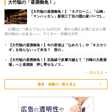
大竹聡の「昼酒御免！」
【大竹聡の昼酒御免！】「ネグローニ」「山崎」
「マンハッタン」新宿三丁目の隠れ家バーで1…
お酒はいつ飲んでもいいものだが、昼から飲むお酒にはまた格
別の味わいがある――。ライター・作家の大竹…
【大竹聡の昼酒御免！】今の若者は「なめろう」や「キヌカツ
ギ」を知らないって本当？ 昔の…
【大竹聡の昼酒御免！】京急線で多摩川越えて「川崎の大衆酒
場」へと昼酒旅 押し寄せるノス…
一覧を見る
著者・連載の一覧を見る