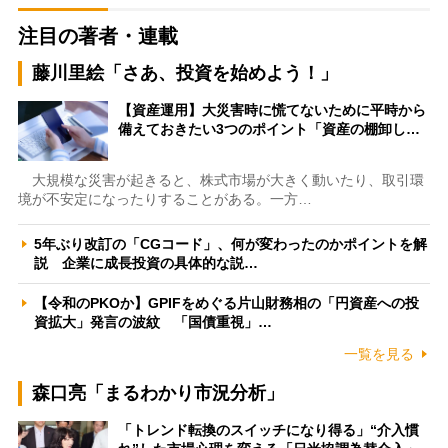
注目の著者・連載
藤川里絵「さあ、投資を始めよう！」
【資産運用】大災害時に慌てないために平時から
備えておきたい3つのポイント「資産の棚卸し…
大規模な災害が起きると、株式市場が大きく動いたり、取引環
境が不安定になったりすることがある。一方…
5年ぶり改訂の「CGコード」、何が変わったのかポイントを解
説 企業に成長投資の具体的な説…
【令和のPKOか】GPIFをめぐる片山財務相の「円資産への投
資拡大」発言の波紋 「国債重視」…
一覧を見る
森口亮「まるわかり市況分析」
「トレンド転換のスイッチになり得る」“介入慣