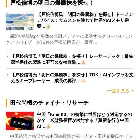
戸松信博の明日の爆騰株を探せ！
【戸松信博氏「明日の爆騰株」を探せ】トーメン
デバイス：サムスンを通じて世界のAIメモリ需
要…
新聞や雑誌など多数の金融メディアに出演するグローバルリン
クアドバイザーズ代表の戸松信博氏が、最新…
【戸松信博氏「明日の爆騰株」を探せ】レーザーテック：最先
端半導体の製造に不可欠な検査装…
【戸松信博氏「明日の爆騰株」を探せ】TDK：AIインフラを支
えるキープレーヤー 成長の再評…
一覧を見る
田代尚機のチャイナ・リサーチ
中国「Kimi K3」の衝撃に世界はどう対応するの
か？ 米財務長官が検討する「蒸留を行う中国
AI…
中国経済に精通する中国株投資の第一人者・田代尚機氏のプレ