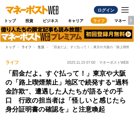
ログイン
トップ
投資
ビジネス
キャリア
ライフ
マネー
トップ
ライフ
生活
「罰金だよ。すぐ払って！」東京や大阪の「路上喫煙禁
ライフ
2025.11.15 07:00
マネーポストWEB
「罰金だよ。すぐ払って！」東京や大阪
の「路上喫煙禁止」地区で続発する“過料
金詐欺”、遭遇した人たちが語るその手
口 行政の担当者は「怪しいと感じたら
身分証明書の確認を」と注意喚起
Loaded
:
96.26%
/
Unmute