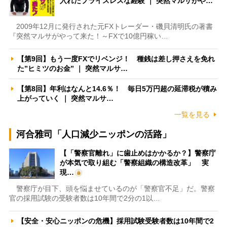
入れたプライスレスな経験 ｜ 突然マルサがや…
2009年12月に発行された元FXトレーダー・磯貝清明氏の著書
『突然マルサがやって来た！～FXで10億円稼い…
【第9回】もう一度FXでリベンジ！ 種銭は差し押さえを免れ
た”ヒミツのお金” ｜ 突然マルサ…
【第8回】年利はなんと14.6％！ 毎日5万円超の延滞税が積み
上がっていく ｜ 突然マルサ…
一覧を見る
河合雅司「人口減少ニッポンの活路」
【「警察官離れ」に歯止めはかかるか？】警察庁
が本気で取り組む「警察組織の構造改革」 実
現…
警察庁が目下、頭を悩ませているのが「警察官不足」だ。警察
官の採用試験の受験者数は10年間で2分の1以…
【安全・安心ニッポンの危機】採用試験受験者数は10年間で2