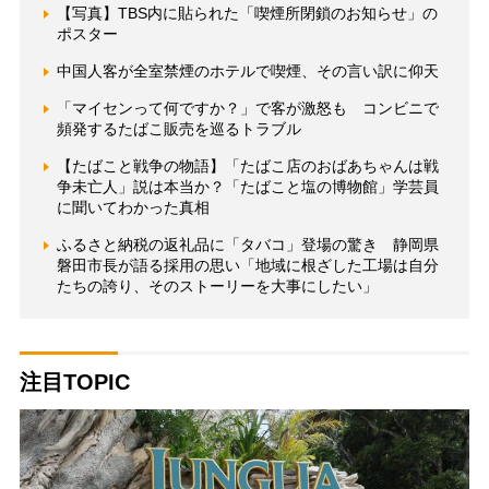
【写真】TBS内に貼られた「喫煙所閉鎖のお知らせ」の
ポスター
中国人客が全室禁煙のホテルで喫煙、その言い訳に仰天
「マイセンって何ですか？」で客が激怒も コンビニで
頻発するたばこ販売を巡るトラブル
【たばこと戦争の物語】「たばこ店のおばあちゃんは戦
争未亡人」説は本当か？「たばこと塩の博物館」学芸員
に聞いてわかった真相
ふるさと納税の返礼品に「タバコ」登場の驚き 静岡県
磐田市長が語る採用の思い「地域に根ざした工場は自分
たちの誇り、そのストーリーを大事にしたい」
注目TOPIC