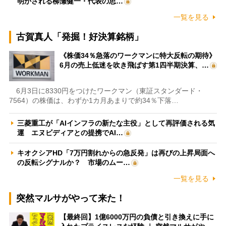
明かされる柳瀬健一・代表の思…
一覧を見る
古賀真人「発掘！好決算銘柄」
《株価34％急落のワークマンに特大反転の期待》
6月の売上低迷を吹き飛ばす第1四半期決算、…
6月3日に8330円をつけたワークマン（東証スタンダード・
7564）の株価は、わずか1カ月あまりで約34％下落…
三菱重工が「AIインフラの新たな主役」として再評価される気
運 エヌビディアとの提携でAI…
キオクシアHD「7万円割れからの急反発」は再びの上昇局面へ
の反転シグナルか？ 市場のムー…
一覧を見る
突然マルサがやって来た！
【最終回】1億6000万円の負債と引き換えに手に