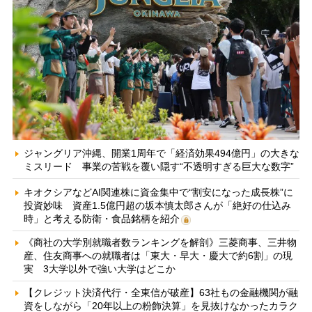
ジャングリア沖縄、開業1周年で「経済効果494億円」の大きな
ミスリード 事業の苦戦を覆い隠す“不透明すぎる巨大な数字”
キオクシアなどAI関連株に資金集中で“割安になった成長株”に
投資妙味 資産1.5億円超の坂本慎太郎さんが「絶好の仕込み
時」と考える防衛・食品銘柄を紹介
《商社の大学別就職者数ランキングを解剖》三菱商事、三井物
産、住友商事への就職者は「東大・早大・慶大で約6割」の現
実 3大学以外で強い大学はどこか
【クレジット決済代行・全東信が破産】63社もの金融機関が融
資をしながら「20年以上の粉飾決算」を見抜けなかったカラク