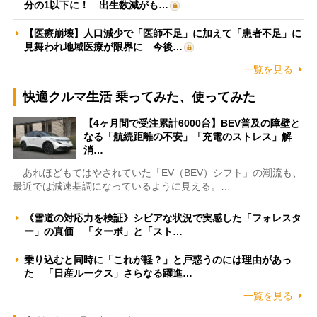
分の1以下に！ 出生数減がも…
【医療崩壊】人口減少で「医師不足」に加えて「患者不足」に
見舞われ地域医療が限界に 今後…
一覧を見る
快適クルマ生活 乗ってみた、使ってみた
【4ヶ月間で受注累計6000台】BEV普及の障壁と
なる「航続距離の不安」「充電のストレス」解
消…
あれほどもてはやされていた「EV（BEV）シフト」の潮流も、
最近では減速基調になっているように見える。…
《雪道の対応力を検証》シビアな状況で実感した「フォレスタ
ー」の真価 「ターボ」と「スト…
乗り込むと同時に「これが軽？」と戸惑うのには理由があっ
た 「日産ルークス」さらなる躍進…
一覧を見る