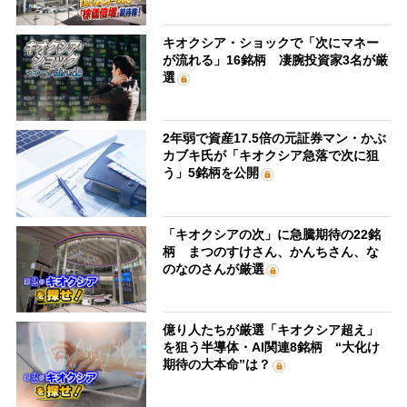
キオクシア・ショックで「次にマネー
が流れる」16銘柄 凄腕投資家3名が厳
選
2年弱で資産17.5倍の元証券マン・かぶ
カブキ氏が「キオクシア急落で次に狙
う」5銘柄を公開
「キオクシアの次」に急騰期待の22銘
柄 まつのすけさん、かんちさん、な
のなのさんが厳選
億り人たちが厳選「キオクシア超え」
を狙う半導体・AI関連8銘柄 “大化け
期待の大本命”は？