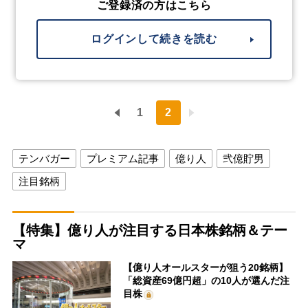
ご登録済の方はこちら
ログインして続きを読む
1
2
テンバガー
プレミアム記事
億り人
弐億貯男
注目銘柄
【特集】億り人が注目する日本株銘柄＆テー
マ
【億り人オールスターが狙う20銘柄】
「総資産69億円超」の10人が選んだ注
目株