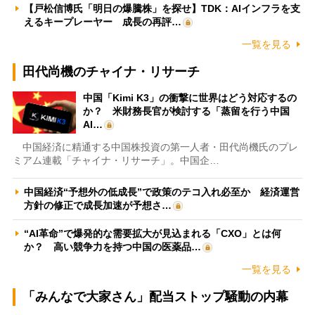
【戸松信博氏「明日の爆騰株」を探せ】TDK：AIインフラを支
えるキープレーヤー 成長の再評…
一覧を見る
田代尚機のチャイナ・リサーチ
中国「Kimi K3」の衝撃に世界はどう対応するの
か？ 米財務長官が検討する「蒸留を行う中国
AI…
中国経済に精通する中国株投資の第一人者・田代尚機氏のプレ
ミアム連載「チャイナ・リサーチ」。中国企…
中国経済“予想外の低成長”で政策のテコ入れ必至か 経済運営
方針の修正で成長加速が予想さ…
“AI革命”で爆発的な需要拡大が見込まれる「CXO」とは何
か？ 高い競争力を持つ中国の医薬品…
一覧を見る
「みんなで大家さん」配当ストップ騒動の内幕