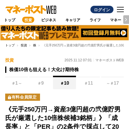
ログイン
トップ
投資
ビジネス
キャリア
ライフ
マネー
トップ
投資
株
《元手250万円→資産3億円超の弐億貯男氏が厳選した10倍
投資
2025.11.12 07:01
マネーポストWEB
株価10倍も狙える！大化け期待株
1
9
10
11
17
＃
～
＃
＃
＃
～
＃
有料会員限定
《元手250万円→資産3億円超の弐億貯男
氏が厳選した10倍株候補3銘柄」》「成
長率」と「PER」の2条件で採点して20