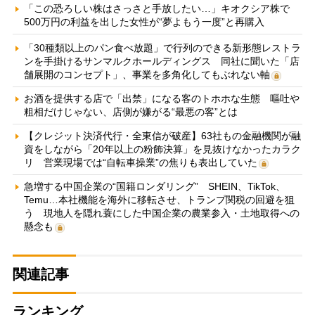
「この恐ろしい株はさっさと手放したい…」キオクシア株で
500万円の利益を出した女性が“夢よもう一度”と再購入
「30種類以上のパン食べ放題」で行列のできる新形態レストラ
ンを手掛けるサンマルクホールディングス 同社に聞いた「店
舗展開のコンセプト」、事業を多角化してもぶれない軸
お酒を提供する店で「出禁」になる客のトホホな生態 嘔吐や
粗相だけじゃない、店側が嫌がる“最悪の客”とは
【クレジット決済代行・全東信が破産】63社もの金融機関が融
資をしながら「20年以上の粉飾決算」を見抜けなかったカラク
リ 営業現場では“自転車操業”の焦りも表出していた
急増する中国企業の“国籍ロンダリング” SHEIN、TikTok、
Temu…本社機能を海外に移転させ、トランプ関税の回避を狙
う 現地人を隠れ蓑にした中国企業の農業参入・土地取得への
懸念も
関連記事
ランキング