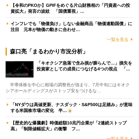
【令和のPKOか】GPIFをめぐる片山財務相の「円資産への投
資拡大」発言の波紋 「国債重視」…
インフレでも「物価負け」しない金融商品「物価連動国債」に
注目 元本が物価の動きに合わせ…
一覧を見る
森口亮「まるわかり市況分析」
「キオクシア急落で含み損が膨らんで…」損失を
投資家としての成長につなげる4つの視点 「…
半導体株を中心に相場の調整色が強まり、7月中旬にはキオク
シアホールディングスがストップ安をつけるな…
「NYダウは高値更新、ナスダック・S&P500は足踏み」が意味
する米国株市場の変化 半…
【歴史的な爆騰劇】時価総額10兆円企業が「2連続ストップ
高」「制限値幅拡大」の衝撃 フ…
一覧を見る