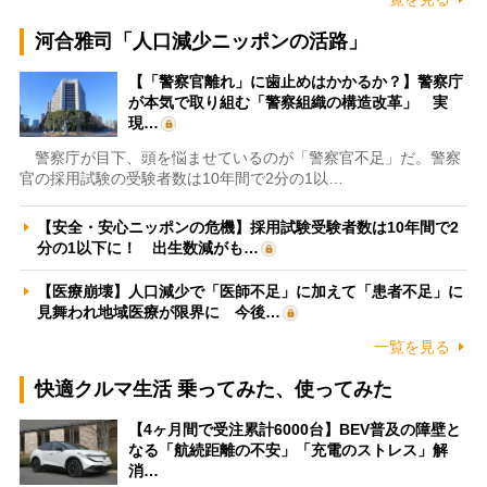
河合雅司「人口減少ニッポンの活路」
【「警察官離れ」に歯止めはかかるか？】警察庁
が本気で取り組む「警察組織の構造改革」 実
現…
警察庁が目下、頭を悩ませているのが「警察官不足」だ。警察
官の採用試験の受験者数は10年間で2分の1以…
【安全・安心ニッポンの危機】採用試験受験者数は10年間で2
分の1以下に！ 出生数減がも…
【医療崩壊】人口減少で「医師不足」に加えて「患者不足」に
見舞われ地域医療が限界に 今後…
一覧を見る
快適クルマ生活 乗ってみた、使ってみた
【4ヶ月間で受注累計6000台】BEV普及の障壁と
なる「航続距離の不安」「充電のストレス」解
消…