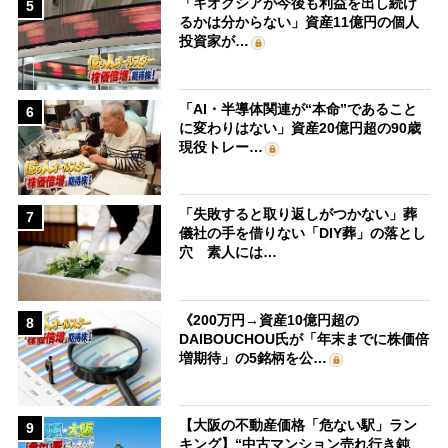
「キオクシアが今後も利益を出し続け
5
るかは分からない」資産11億円の個人
投資家が…
「AI・半導体関連が“本命”であること
6
に変わりはない」資産20億円超の90歳
現役トレー…
「失敗すると取り返しがつかない」葬
7
儀社の手を借りない「DIY葬」の落とし
穴 素人には…
《200万円→資産10億円超の
8
DAIBOUCHOU氏が「年末までに株価倍
増期待」の5銘柄を公…
【大阪の不動産価格「危ない駅」ラン
9
キング】“中古マンション売れ行き鈍