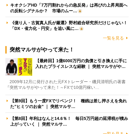
キオクシアHD「7万円割れからの急反発」は再びの上昇局面へ
の反転シグナルか？ 市場のムー…
《億り人・古賀真人氏が厳選》野村総合研究所だけじゃない！
「DX・省力化・円安」を追い風に…
一覧を見る
突然マルサがやって来た！
【最終回】1億6000万円の負債と引き換えに手に
入れたプライスレスな経験 ｜ 突然マルサがや…
2009年12月に発行された元FXトレーダー・磯貝清明氏の著書
『突然マルサがやって来た！～FXで10億円稼い…
【第9回】もう一度FXでリベンジ！ 種銭は差し押さえを免れ
た”ヒミツのお金” ｜ 突然マルサ…
【第8回】年利はなんと14.6％！ 毎日5万円超の延滞税が積み
上がっていく ｜ 突然マルサ…
一覧を見る