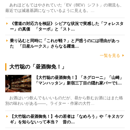
あれほどもてはやされていた「EV（BEV）シフト」の潮流も、
最近では減速基調になっているように見える。…
《雪道の対応力を検証》シビアな状況で実感した「フォレスタ
ー」の真価 「ターボ」と「スト…
乗り込むと同時に「これが軽？」と戸惑うのには理由があっ
た 「日産ルークス」さらなる躍進…
一覧を見る
大竹聡の「昼酒御免！」
【大竹聡の昼酒御免！】「ネグローニ」「山崎」
「マンハッタン」新宿三丁目の隠れ家バーで1…
お酒はいつ飲んでもいいものだが、昼から飲むお酒にはまた格
別の味わいがある――。ライター・作家の大竹…
【大竹聡の昼酒御免！】今の若者は「なめろう」や「キヌカツ
ギ」を知らないって本当？ 昔の…