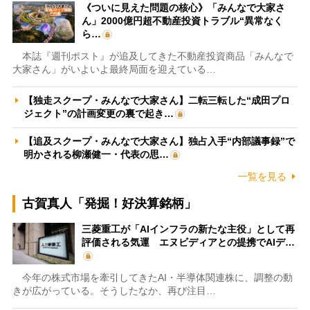
《ついに見えた問題の核心》「みんなで大家さ
ん」2000億円超不動産投資トラブル“異常なく
ら…
本誌『週刊ポスト』が追及してきた不動産投資商品「みんなで
大家さん」がいよいよ最終局面を迎えている…
【独走スクープ・みんなで大家さん】二転三転した“成田プロ
ジェクト”の計画変更の裏で起き…
【追及スクープ・みんなで大家さん】独占入手“内部議事録”で
明かされる柳瀬健一・代表の思…
一覧を見る
古賀真人「発掘！好決算銘柄」
三菱重工が「AIインフラの新たな主役」として再
評価される気運 エヌビディアとの提携でAIデ…
今年の株式市場を牽引してきたAI・半導体関連株に、調整の動
きが広がっている。そうしたなか、再び注目…