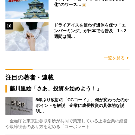
化”のワース…
ドライアイスを使わず遺体を保つ「エ
10
ンバーミング」が日本でも普及 1～2
週間は問…
一覧を見る
注目の著者・連載
藤川里絵「さあ、投資を始めよう！」
5年ぶり改訂の「CGコード」、何が変わったのか
ポイントを解説 企業に成長投資の具体的な説
明…
金融庁と東京証券取引所が共同で策定している上場企業の経営
や取締役会のあり方を定める「コーポレート…