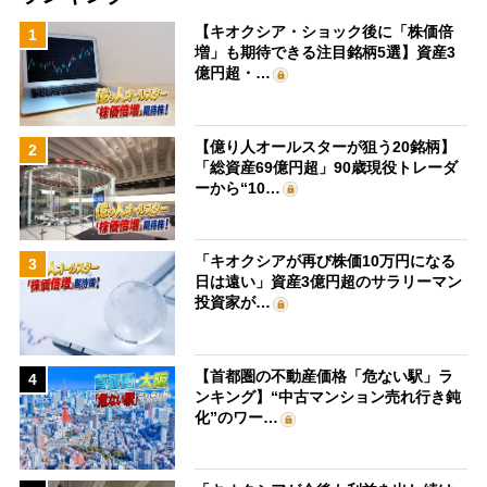
【キオクシア・ショック後に「株価倍
1
増」も期待できる注目銘柄5選】資産3
億円超・…
【億り人オールスターが狙う20銘柄】
2
「総資産69億円超」90歳現役トレーダ
ーから“10…
「キオクシアが再び株価10万円になる
3
日は遠い」資産3億円超のサラリーマン
投資家が…
【首都圏の不動産価格「危ない駅」ラ
4
ンキング】“中古マンション売れ行き鈍
化”のワー…