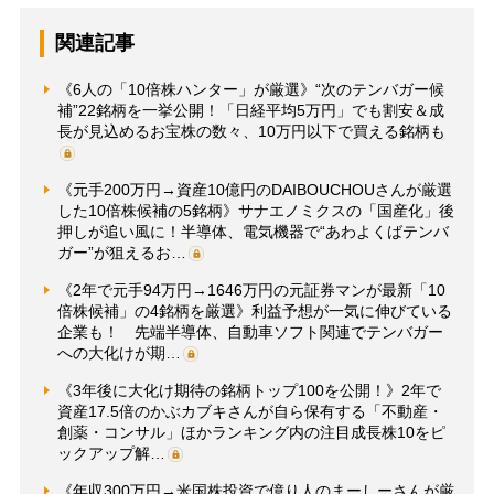
関連記事
《6人の「10倍株ハンター」が厳選》“次のテンバガー候
補”22銘柄を一挙公開！「日経平均5万円」でも割安＆成
長が見込めるお宝株の数々、10万円以下で買える銘柄も
《元手200万円→資産10億円のDAIBOUCHOUさんが厳選
した10倍株候補の5銘柄》サナエノミクスの「国産化」後
押しが追い風に！半導体、電気機器で“あわよくばテンバ
ガー”が狙えるお…
《2年で元手94万円→1646万円の元証券マンが最新「10
倍株候補」の4銘柄を厳選》利益予想が一気に伸びている
企業も！ 先端半導体、自動車ソフト関連でテンバガー
への大化けが期…
《3年後に大化け期待の銘柄トップ100を公開！》2年で
資産17.5倍のかぶカブキさんが自ら保有する「不動産・
創薬・コンサル」ほかランキング内の注目成長株10をピ
ックアップ解…
《年収300万円→米国株投資で億り人のまーしーさんが厳