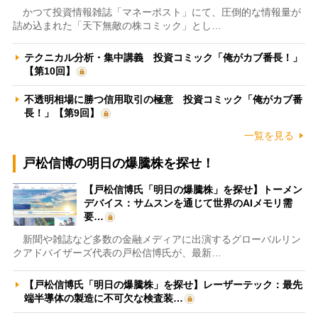
かつて投資情報雑誌「マネーポスト」にて、圧倒的な情報量が
詰め込まれた「天下無敵の株コミック」とし…
テクニカル分析・集中講義 投資コミック「俺がカブ番長！」
【第10回】
不透明相場に勝つ信用取引の極意 投資コミック「俺がカブ番
長！」【第9回】
一覧を見る
戸松信博の明日の爆騰株を探せ！
【戸松信博氏「明日の爆騰株」を探せ】トーメン
デバイス：サムスンを通じて世界のAIメモリ需
要…
新聞や雑誌など多数の金融メディアに出演するグローバルリン
クアドバイザーズ代表の戸松信博氏が、最新…
【戸松信博氏「明日の爆騰株」を探せ】レーザーテック：最先
端半導体の製造に不可欠な検査装…