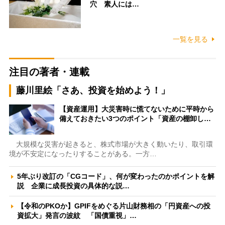
穴 素人には…
一覧を見る
注目の著者・連載
藤川里絵「さあ、投資を始めよう！」
【資産運用】大災害時に慌てないために平時から
備えておきたい3つのポイント「資産の棚卸し…
大規模な災害が起きると、株式市場が大きく動いたり、取引環
境が不安定になったりすることがある。一方…
5年ぶり改訂の「CGコード」、何が変わったのかポイントを解
説 企業に成長投資の具体的な説…
【令和のPKOか】GPIFをめぐる片山財務相の「円資産への投
資拡大」発言の波紋 「国債重視」…