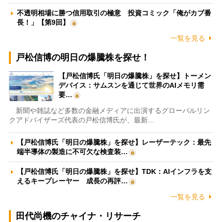
不透明相場に勝つ信用取引の極意 投資コミック「俺がカブ番
長！」【第9回】
一覧を見る
戸松信博の明日の爆騰株を探せ！
【戸松信博氏「明日の爆騰株」を探せ】トーメン
デバイス：サムスンを通じて世界のAIメモリ需
要…
新聞や雑誌など多数の金融メディアに出演するグローバルリン
クアドバイザーズ代表の戸松信博氏が、最新…
【戸松信博氏「明日の爆騰株」を探せ】レーザーテック：最先
端半導体の製造に不可欠な検査装…
【戸松信博氏「明日の爆騰株」を探せ】TDK：AIインフラを支
えるキープレーヤー 成長の再評…
一覧を見る
田代尚機のチャイナ・リサーチ