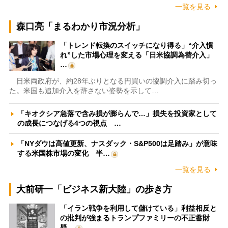
一覧を見る
森口亮「まるわかり市況分析」
「トレンド転換のスイッチになり得る」“介入慣
れ”した市場心理を変える「日米協調為替介入」
…
日米両政府が、約28年ぶりとなる円買いの協調介入に踏み切っ
た。米国も追加介入を辞さない姿勢を示して…
「キオクシア急落で含み損が膨らんで…」損失を投資家として
の成長につなげる4つの視点 …
「NYダウは高値更新、ナスダック・S&P500は足踏み」が意味
する米国株市場の変化 半…
一覧を見る
大前研一「ビジネス新大陸」の歩き方
「イラン戦争を利用して儲けている」利益相反と
の批判が強まるトランプファミリーの不正蓄財
疑…