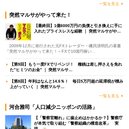
一覧を見る
突然マルサがやって来た！
【最終回】1億6000万円の負債と引き換えに手に
入れたプライスレスな経験 ｜ 突然マルサがや…
2009年12月に発行された元FXトレーダー・磯貝清明氏の著書
『突然マルサがやって来た！～FXで10億円稼い…
【第9回】もう一度FXでリベンジ！ 種銭は差し押さえを免れ
た”ヒミツのお金” ｜ 突然マルサ…
【第8回】年利はなんと14.6％！ 毎日5万円超の延滞税が積み
上がっていく ｜ 突然マルサ…
一覧を見る
河合雅司「人口減少ニッポンの活路」
【「警察官離れ」に歯止めはかかるか？】警察庁
が本気で取り組む「警察組織の構造改革」 実
現…