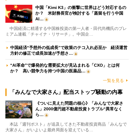
中国「Kimi K3」の衝撃に世界はどう対応するの
か？ 米財務長官が検討する「蒸留を行う中国
AI…
中国経済に精通する中国株投資の第一人者・田代尚機氏のプレ
ミアム連載「チャイナ・リサーチ」。中国企…
中国経済“予想外の低成長”で政策のテコ入れ必至か 経済運営
方針の修正で成長加速が予想さ…
“AI革命”で爆発的な需要拡大が見込まれる「CXO」とは何
か？ 高い競争力を持つ中国の医薬品…
一覧を見る
「みんなで大家さん」配当ストップ騒動の内幕
《ついに見えた問題の核心》「みんなで大家さ
ん」2000億円超不動産投資トラブル“異常なく
ら…
本誌『週刊ポスト』が追及してきた不動産投資商品「みんなで
大家さん」がいよいよ最終局面を迎えている…