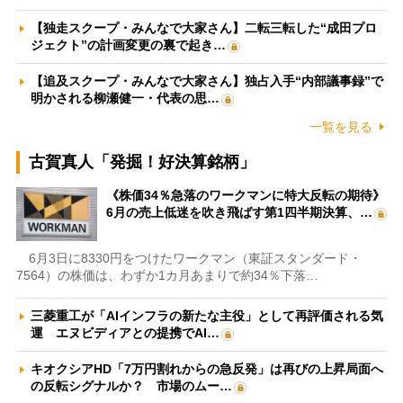
【独走スクープ・みんなで大家さん】二転三転した“成田プロ
ジェクト”の計画変更の裏で起き…
【追及スクープ・みんなで大家さん】独占入手“内部議事録”で
明かされる柳瀬健一・代表の思…
一覧を見る
古賀真人「発掘！好決算銘柄」
《株価34％急落のワークマンに特大反転の期待》
6月の売上低迷を吹き飛ばす第1四半期決算、…
6月3日に8330円をつけたワークマン（東証スタンダード・
7564）の株価は、わずか1カ月あまりで約34％下落…
三菱重工が「AIインフラの新たな主役」として再評価される気
運 エヌビディアとの提携でAI…
キオクシアHD「7万円割れからの急反発」は再びの上昇局面へ
の反転シグナルか？ 市場のムー…