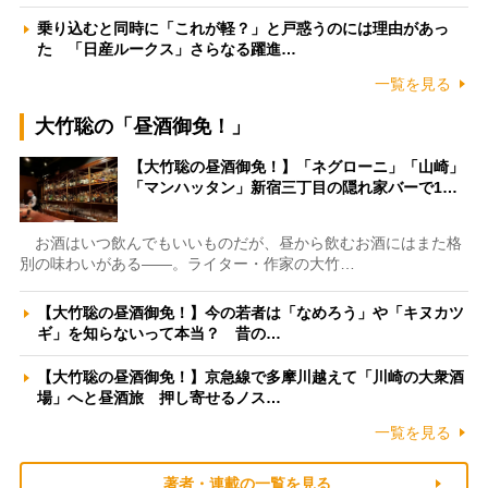
乗り込むと同時に「これが軽？」と戸惑うのには理由があっ
た 「日産ルークス」さらなる躍進…
一覧を見る
大竹聡の「昼酒御免！」
【大竹聡の昼酒御免！】「ネグローニ」「山崎」
「マンハッタン」新宿三丁目の隠れ家バーで1…
お酒はいつ飲んでもいいものだが、昼から飲むお酒にはまた格
別の味わいがある――。ライター・作家の大竹…
【大竹聡の昼酒御免！】今の若者は「なめろう」や「キヌカツ
ギ」を知らないって本当？ 昔の…
【大竹聡の昼酒御免！】京急線で多摩川越えて「川崎の大衆酒
場」へと昼酒旅 押し寄せるノス…
一覧を見る
著者・連載の一覧を見る