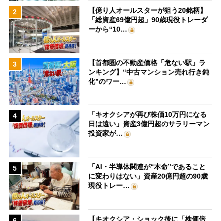
【億り人オールスターが狙う20銘柄】
2
「総資産69億円超」90歳現役トレーダ
ーから“10…
【首都圏の不動産価格「危ない駅」ラ
3
ンキング】“中古マンション売れ行き鈍
化”のワー…
「キオクシアが再び株価10万円になる
4
日は遠い」資産3億円超のサラリーマン
投資家が…
「AI・半導体関連が“本命”であること
5
に変わりはない」資産20億円超の90歳
現役トレー…
【キオクシア・ショック後に「株価倍
6