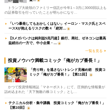
トランプ大統領のファミリー信託が今年1～3月に3000回以上も
の証券取引を行っていたことが明らかになり…
「いつ暴発してもおかしくはない」イーロン・マスク氏とスペ
ースXが抱えるリスクの数々「絶対…
【3メガバンクは純利益5兆円超】銀行、商社、ゼネコンは最高
益続出の一方で、中小企業・…
一覧を見る
投資ノウハウ満載コミック「俺がカブ番長！」
「売り時」を逃さないトレンド見極め術 投資コ
ミック「俺がカブ番長！」【第11回】
かつて投資情報雑誌「マネーポスト」にて、圧倒的な情報量が
詰め込まれた「天下無敵の株コミック」とし…
テクニカル分析・集中講義 投資コミック「俺がカブ番長！」
【第10回】