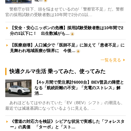
警察庁が目下、頭を悩ませているのが「警察官不足」だ。警察
官の採用試験の受験者数は10年間で2分の1以…
【安全・安心ニッポンの危機】採用試験受験者数は10年間で2
分の1以下に！ 出生数減がも…
【医療崩壊】人口減少で「医師不足」に加えて「患者不足」に
見舞われ地域医療が限界に 今後…
一覧を見る
快適クルマ生活 乗ってみた、使ってみた
【4ヶ月間で受注累計6000台】BEV普及の障壁と
なる「航続距離の不安」「充電のストレス」解
消…
あれほどもてはやされていた「EV（BEV）シフト」の潮流も、
最近では減速基調になっているように見える。…
《雪道の対応力を検証》シビアな状況で実感した「フォレスタ
ー」の真価 「ターボ」と「スト…