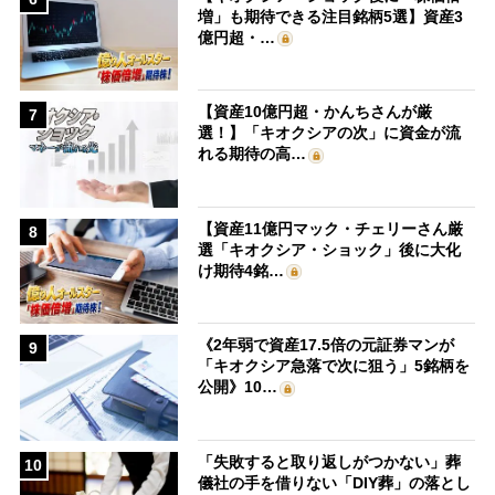
増」も期待できる注目銘柄5選】資産3
億円超・…
【資産10億円超・かんちさんが厳
7
選！】「キオクシアの次」に資金が流
れる期待の高…
【資産11億円マック・チェリーさん厳
8
選「キオクシア・ショック」後に大化
け期待4銘…
《2年弱で資産17.5倍の元証券マンが
9
「キオクシア急落で次に狙う」5銘柄を
公開》10…
「失敗すると取り返しがつかない」葬
10
儀社の手を借りない「DIY葬」の落とし