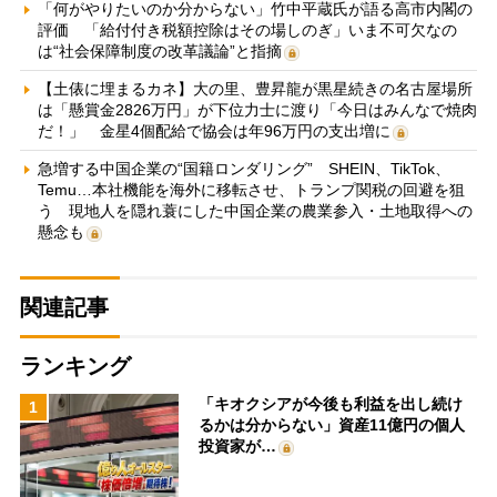
「何がやりたいのか分からない」竹中平蔵氏が語る高市内閣の
評価 「給付付き税額控除はその場しのぎ」いま不可欠なの
は“社会保障制度の改革議論”と指摘
【土俵に埋まるカネ】大の里、豊昇龍が黒星続きの名古屋場所
は「懸賞金2826万円」が下位力士に渡り「今日はみんなで焼肉
だ！」 金星4個配給で協会は年96万円の支出増に
急増する中国企業の“国籍ロンダリング” SHEIN、TikTok、
Temu…本社機能を海外に移転させ、トランプ関税の回避を狙
う 現地人を隠れ蓑にした中国企業の農業参入・土地取得への
懸念も
関連記事
ランキング
「キオクシアが今後も利益を出し続け
1
るかは分からない」資産11億円の個人
投資家が…