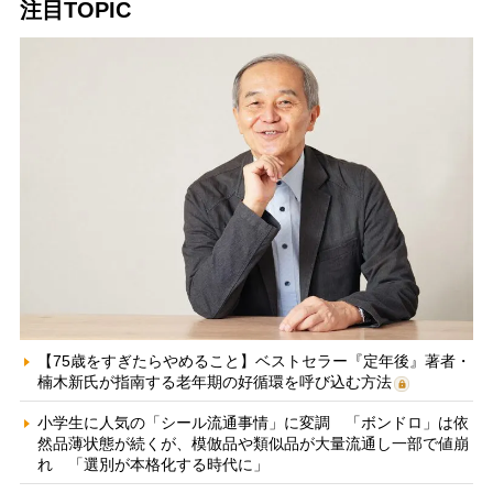
注目TOPIC
【75歳をすぎたらやめること】ベストセラー『定年後』著者・
楠木新氏が指南する老年期の好循環を呼び込む方法
小学生に人気の「シール流通事情」に変調 「ボンドロ」は依
然品薄状態が続くが、模倣品や類似品が大量流通し一部で値崩
れ 「選別が本格化する時代に」