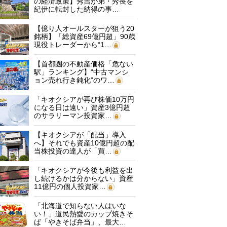
の経済政策】秀吉が弟・秀長を
紀伊に転封した納得の事…
【億り人オールスターが狙う20
銘柄】「総資産69億円超」90歳
現役トレーダーから“1…
【首都圏の不動産価格「危ない
駅」ランキング】“中古マンシ
ョン売れ行き鈍化”のワ…
「キオクシアが再び株価10万円
になる日は遠い」資産3億円超
のサラリーマン投資家…
【キオクシアが「配当」導入
へ】それでも資産10億円超の配
当株投資の達人が「買…
「キオクシアが今後も利益を出
し続けるかは分からない」資産
11億円の個人投資家…
「北海道で知らない人はいな
い！」道民熱愛のカップ焼きそ
ば「やきそば弁当」、最大…