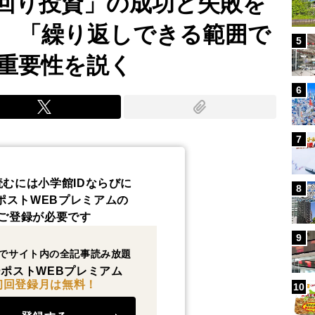
回り投資」の成功と失敗を
 「繰り返しできる範囲で
5
重要性を説く
6
7
読むには小学館IDならびに
8
ポストWEBプレミアムの
ご登録が必要です
9
でサイト内の全記事読み放題
ポストWEBプレミアム
初回登録月は無料！
10