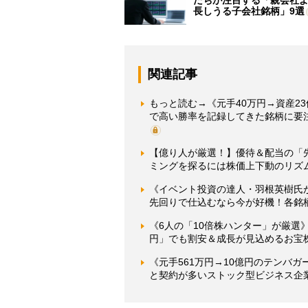
たちが注目する「親会社
長しうる子会社銘柄」9選
関連記事
もっと読む→《元手40万円→資産2
で高い勝率を記録してきた銘柄に要
【億り人が厳選！】優待＆配当の「先
ミングを探るには株価上下動のリズム
《イベント投資の達人・羽根英樹氏
先回りで仕込むなら今が好機！各銘
《6人の「10倍株ハンター」が厳選》
円」でも割安＆成長が見込めるお宝
《元手561万円→10億円のテンバ
と契約が多いストック型ビジネス企業