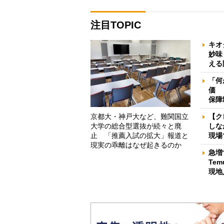
注目TOPIC
キオ
妙味
える
「何
価 
保障
京都大・神戸大など、難関国立
【ク
大学の総合型選抜が続々と廃
しな
止 「推薦入試の拡大」報道と
現場
現実の乖離はなぜ起きるのか
急増
Te
現地