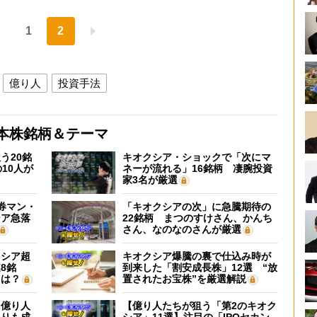
1
2
億り人
投資手法
本株銘柄＆テーマ
う20銘
キオクシア・ショックで「次にマ
10人が
ネーが流れる」16銘柄 凄腕投資
家3名が厳選
証券マン・
「キオクシアの次」に急騰期待の
シア急落
22銘柄 まつのすけさん、かんち
さん、なのなのさんが厳選
クシア超
キオクシア爆騰の裏で仕込み時が
8銘
到来した「割安成長株」12選 “放
”は？
置されたお宝株”を厳選解説
】億り人
【億り人たちが狙う「第2のキオク