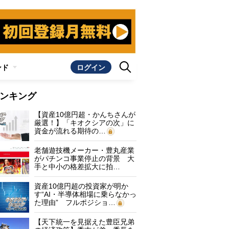
ンド
ログイン
ンキング
【資産10億円超・かんちさんが
厳選！】「キオクシアの次」に
資金が流れる期待の…
老舗遊技機メーカー・豊丸産業
がパチンコ事業停止の背景 大
手と中小の格差拡大に拍…
資産10億円超の投資家が明か
す“AI・半導体相場に乗らなかっ
た理由” フルポジショ…
【天下統一を見据えた豊臣兄弟