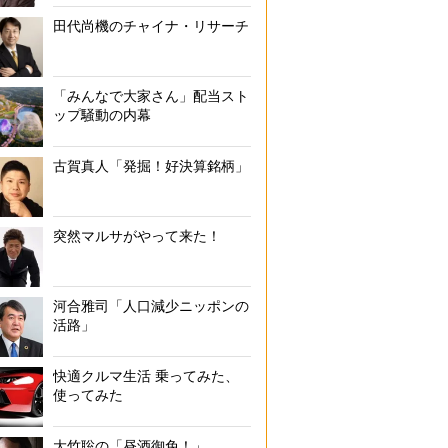
田代尚機のチャイナ・リサーチ
「みんなで大家さん」配当スト
ップ騒動の内幕
古賀真人「発掘！好決算銘柄」
突然マルサがやって来た！
河合雅司「人口減少ニッポンの
活路」
快適クルマ生活 乗ってみた、
使ってみた
大竹聡の「昼酒御免！」