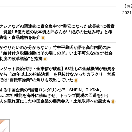
【お
202
クシアなどAI関連株に資金集中で“割安になった成長株”に投資
 資産1.5億円超の坂本慎太郎さんが「絶好の仕込み時」と考
防衛・食品銘柄を紹介
がやりたいのか分からない」竹中平蔵氏が語る高市内閣の評
「給付付き税額控除はその場しのぎ」いま不可欠なのは“社会
制度の改革議論”と指摘
レジット決済代行・全東信が破産】63社もの金融機関が融資を
がら「20年以上の粉飾決算」を見抜けなかったカラクリ 営業
では“自転車操業”の焦りも表出していた
する中国企業の“国籍ロンダリング” SHEIN、TikTok、
mu…本社機能を海外に移転させ、トランプ関税の回避を狙う
人を隠れ蓑にした中国企業の農業参入・土地取得への懸念も