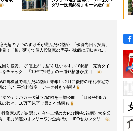
よりも成
シア」11選】注目の「IPOセカン
ダリー投資銘柄」を一挙紹介
3億円超のまつのすけ氏が選んだ5銘柄》「優待先回り投資」
注目！「板が薄くて個人投資家の需要が株価に反映され…
回り投資」で“値上がり益”を狙いやすい18銘柄 売買タイ
をチェック、「10年で9勝」の王道銘柄ほか注目…
が独自検証で選んだ4銘柄》来年1～2月に優待の権利確定で
柄の「5年平均利益率」データ付きで解説
“次のテンバガー候補”22銘柄を一挙公開！「日経平均5万
株の数々、10万円以下で買える銘柄も
ガー投資家X氏が厳選した今年上場の大化け期待3銘柄》大企業
、電力関連のオンリーワン企業ほか「IPOセカンダリ…