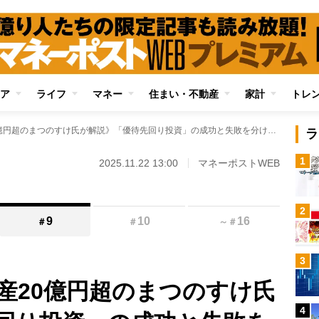
ア
ライフ
マネー
住まい・不動産
家計
トレ
《元手40万円→資産20億円超のまつのすけ氏が解説》「優待先回り投資」の成功と失敗を分けるものは何か 「繰り返しできる範囲で投資する」ことの重要性を説く
ラ
1
2025.11.22 13:00
マネーポストWEB
2
9
10
16
＃
＃
～
＃
3
資産20億円超のまつのすけ氏
4