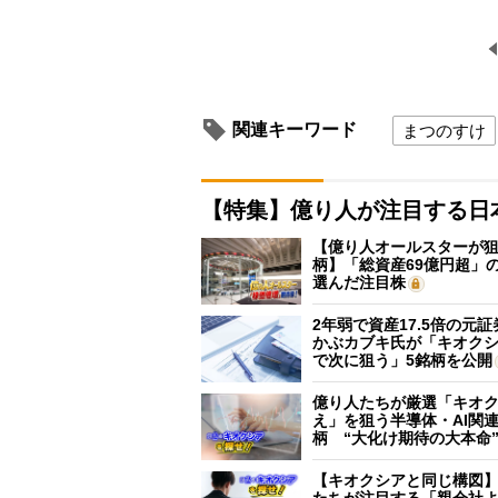
関連キーワード
まつのすけ
【特集】億り人が注目する日
【億り人オールスターが狙
柄】「総資産69億円超」の
選んだ注目株
2年弱で資産17.5倍の元
かぶカブキ氏が「キオク
で次に狙う」5銘柄を公開
億り人たちが厳選「キオ
え」を狙う半導体・AI関連
柄 “大化け期待の大本命
【キオクシアと同じ構図