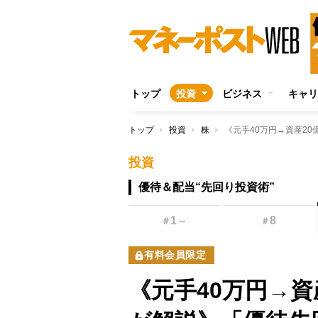
トップ
投資
ビジネス
キャリ
トップ
投資
株
投資
優待＆配当“先回り投資術”
1
8
＃
～
＃
有料会員限定
《元手40万円→